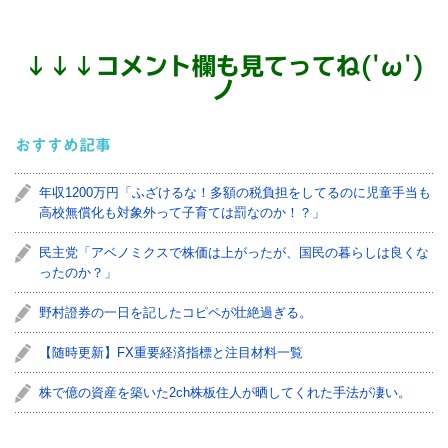
↓
↓
↓
コメント欄も見てってね('ω')
ノ
おすすめ記事
年収1200万円「ふざけるな！多額の税負担をしてるのに児童手当も
高校無償化も対象外って子育ては罰なのか！？」
民主党「アベノミクスで株価は上がったが、国民の暮らしは良くな
ったのか？」
野村證券の一日を記したコピペが壮絶過ぎる。
【随時更新】FX重要経済指標と注目材料一覧
株で億の資産を築いた2ch株板住人が晒してくれた手法が凄い。