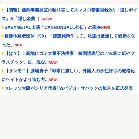
【朗報】藤商事開発室の独り言にてスマスロ禁書目録2の「隠しボイ
ス」&「隠し楽曲（...
NEW!
BABYMETAL出演「CANNONBALL外伝」の現在
NEW!
被爆体験者団体（90）「援護施策作って。私達は被爆して健康を失
った」
NEW!
【は？】上高地にゴミ大量不法投棄 韓国語表記のごみ袋に紙やプ
ラスチック、缶、瓶な...
NEW!
【サンモニ】膳場貴子「非常に厳しい」外国人の永住許可の厳格化
にヘイトがより進む方...
NEW!
セレッソ大阪がシリア代表FWパブロ・サバックの加入を正式発表
「何曲か一緒に歌え...
NEW!
ガジャマトフ1.75kg、ミックス2.85kg、体重オーバー
NEW!
「ミーアキャットになら勝てる」動物と力くらべできる動物園のロ
ープ、ゾウは壁にボル...
NEW!