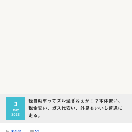
Powered by livedoor 相互RSS
軽自動車ってズル過ぎねぇか！？本体安い、
3
税金安い、ガス代安い、外見もいいし普通に
May
2023
走る。
未分類
52