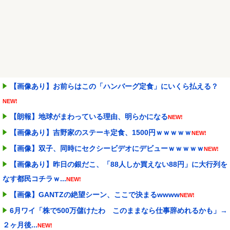
【画像あり】お前らはこの「ハンバーグ定食」にいくら払える？
NEW!
【朗報】地球がまわっている理由、明らかになる
NEW!
【画像あり】吉野家のステーキ定食、1500円ｗｗｗｗｗ
NEW!
【画像】双子、同時にセクシービデオにデビューｗｗｗｗｗ
NEW!
【画像あり】昨日の銀だこ、「88人しか買えない88円」に大行列を
なす都民コチラｗ...
NEW!
【画像】GANTZの絶望シーン、ここで決まるwwww
NEW!
6月ワイ「株で500万儲けたわ このままなら仕事辞めれるかも」→
２ヶ月後...
NEW!