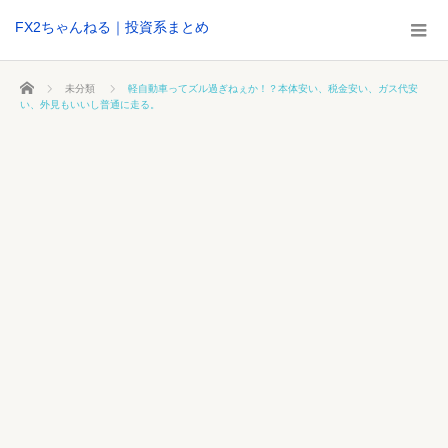
FX2ちゃんねる｜投資系まとめ
ホーム
未分類
軽自動車ってズル過ぎねぇか！？本体安い、税金安い、ガス代安
い、外見もいいし普通に走る。