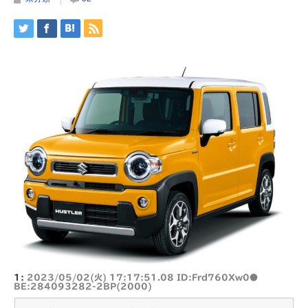
1:
2023/05/02(火) 17:17:51.08 ID:Frd760Xw0●
BE:284093282-2BP(2000)