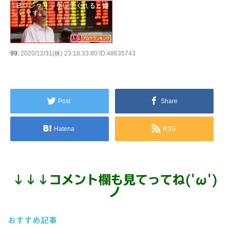
99:
2020/12/31(株) 23:18:33.80 ID:48635743
Post
Share
Hatena
RSS
↓
↓
↓
コメント欄も見てってね('ω')
ノ
おすすめ記事