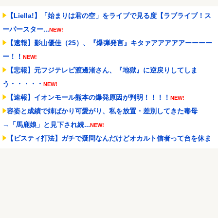
【Liella!】「始まりは君の空」をライブで見る度【ラブライブ！ス
ーパースター...
NEW!
【速報】影山優佳（25）、『爆弾発言』キタァアアアアアーーーー
ー！！
NEW!
【悲報】元フジテレビ渡邊渚さん、『地獄』に逆戻りしてしま
う・・・・・
NEW!
【速報】イオンモール熊本の爆発原因が判明！！！！
NEW!
容姿と成績で姉ばかり可愛がり、私を放置・差別してきた毒母
→「馬鹿娘」と見下され続...
NEW!
【ビスティ打法】ガチで疑問なんだけどオカルト信者って台を休ま
せなかったら爆連した...
NEW!
【朗報】Switch2版『FF14』ロードが長くなる不具合の修正パッチ
を本日配信
NEW!
「住信SBI」が「ドコモの銀行」に変わってうんざりしてるやつｗｗ
ｗｗｗｗｗ
NEW!