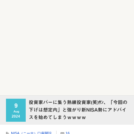
Powered by livedoor 相互RSS
投資家バーに集う熟練投資家(笑)ｻﾝ、「今回の
9
下げは想定内」と強がり新NISA勢にアドバイ
Aug
2024
スを始めてしまうｗｗｗｗ
NISA（ニーサ）口座開設
16