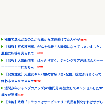
性格で選んだ女のこが母親から虐待受けてたんやが
NEW!
【悲報】有名漫画家、がんを公表「大腸癌になってしまいました。
肝臓に転移も見られて...
NEW!
【悲報】人気配信者「はっきり言う、ジャングリア沖縄ほんとーー
ーーーーーーにおもん...
NEW!
【閲覧注意】元臆女キャバ嬢の首吊り自●配信、拡散されまくって
終わるｗｗｗｗｗｗｗ
NEW!
週間少年ジャンプのグッズ(43億円分)を注文してキャンセルした32
歳女が逮捕
NEW!
【有能】政府「トラックはサービスエリア利用有料化すればサボら