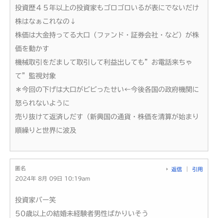
投資歴４５年以上の投資家もゴロゴロいるが表にでないだけ
株はなぁこれなの↓
株価は大金持ってる大口（ファンド・証券会社・など）が株
価を動かす
機械取引をだまして取引して利益出しても”お電話来ちゃ
て”監視対象
＊今回の下げは大口がビビったせい←今後各国の政府機関に
怒られないように
売り抜けて返済しだす（新興国の通貨・株価を清算が始まり
順繰りと世界に波及
匿名
返信
引用
2024年 8月 09日 10:19am
投資家バー笑
50歳以上の結婚未経験者男性ばかりいそう