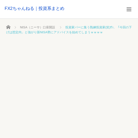
FX2ちゃんねる｜投資系まとめ
ホーム
NISA（ニーサ）口座開設
投資家バーに集う熟練投資家(笑)ｻﾝ、「今回の下
げは想定内」と強がり新NISA勢にアドバイスを始めてしまうｗｗｗｗ