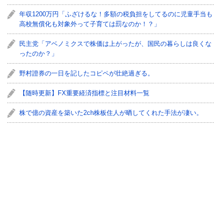
年収1200万円「ふざけるな！多額の税負担をしてるのに児童手当も
高校無償化も対象外って子育ては罰なのか！？」
民主党「アベノミクスで株価は上がったが、国民の暮らしは良くな
ったのか？」
野村證券の一日を記したコピペが壮絶過ぎる。
【随時更新】FX重要経済指標と注目材料一覧
株で億の資産を築いた2ch株板住人が晒してくれた手法が凄い。