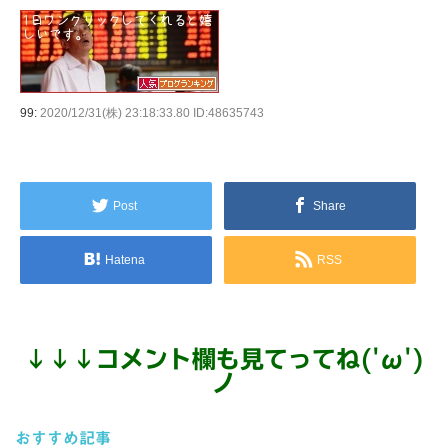
99:
2020/12/31(株) 23:18:33.80 ID:48635743
Post
Share
Hatena
RSS
↓
↓
↓
コメント欄も見てってね('ω')
ノ
おすすめ記事