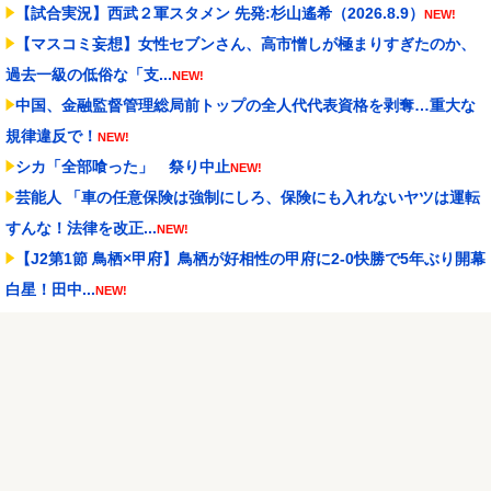
【試合実況】西武２軍スタメン 先発:杉山遙希（2026.8.9）
NEW!
【マスコミ妄想】女性セブンさん、高市憎しが極まりすぎたのか、
過去一級の低俗な「支...
NEW!
中国、金融監督管理総局前トップの全人代代表資格を剥奪…重大な
規律違反で！
NEW!
シカ「全部喰った」 祭り中止
NEW!
芸能人 「車の任意保険は強制にしろ、保険にも入れないヤツは運転
すんな！法律を改正...
NEW!
【J2第1節 鳥栖×甲府】鳥栖が好相性の甲府に2-0快勝で5年ぶり開幕
白星！田中...
NEW!
【戦コレ6】解析サイトに2回連続5周期以上だと次は3周期以下濃厚
って書いてたのに...
NEW!
【白バラ案件】高級豆腐ワイ「150g×2丁で250円か…高いけど美味
そうだし一丁...
NEW!