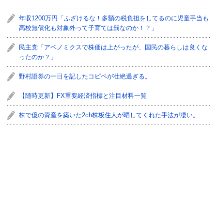
年収1200万円「ふざけるな！多額の税負担をしてるのに児童手当も
高校無償化も対象外って子育ては罰なのか！？」
民主党「アベノミクスで株価は上がったが、国民の暮らしは良くな
ったのか？」
野村證券の一日を記したコピペが壮絶過ぎる。
【随時更新】FX重要経済指標と注目材料一覧
株で億の資産を築いた2ch株板住人が晒してくれた手法が凄い。