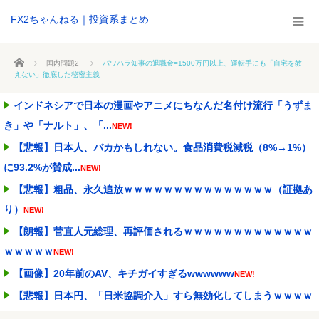
FX2ちゃんねる｜投資系まとめ
ホーム
国内問題2
パワハラ知事の退職金=1500万円以上、運転手にも「自宅を教
えない」徹底した秘密主義
インドネシアで日本の漫画やアニメにちなんだ名付け流行「うずま
き」や「ナルト」、「...
NEW!
【悲報】日本人、バカかもしれない。食品消費税減税（8%→1%）
に93.2%が賛成...
NEW!
【悲報】粗品、永久追放ｗｗｗｗｗｗｗｗｗｗｗｗｗｗｗ（証拠あ
り）
NEW!
【朗報】菅直人元総理、再評価されるｗｗｗｗｗｗｗｗｗｗｗｗｗ
ｗｗｗｗｗ
NEW!
【画像】20年前のAV、キチガイすぎるwwwwww
NEW!
【悲報】日本円、「日米協調介入」すら無効化してしまうｗｗｗｗ
ｗ
NEW!