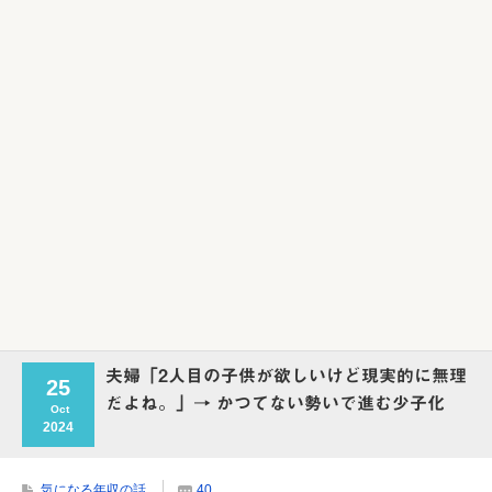
Powered by livedoor 相互RSS
夫婦「2人目の子供が欲しいけど現実的に無理
25
だよね。」→ かつてない勢いで進む少子化
Oct
2024
気になる年収の話
40