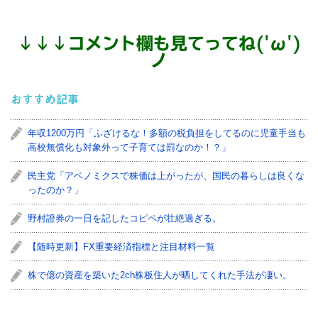
↓
↓
↓
コメント欄も見てってね('ω')
ノ
おすすめ記事
年収1200万円「ふざけるな！多額の税負担をしてるのに児童手当も
高校無償化も対象外って子育ては罰なのか！？」
民主党「アベノミクスで株価は上がったが、国民の暮らしは良くな
ったのか？」
野村證券の一日を記したコピペが壮絶過ぎる。
【随時更新】FX重要経済指標と注目材料一覧
株で億の資産を築いた2ch株板住人が晒してくれた手法が凄い。