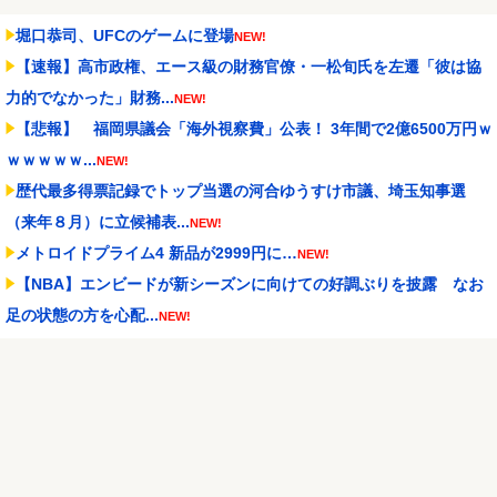
堀口恭司、UFCのゲームに登場
NEW!
【速報】高市政権、エース級の財務官僚・一松旬氏を左遷「彼は協
力的でなかった」財務...
NEW!
【悲報】 福岡県議会「海外視察費」公表！ 3年間で2億6500万円ｗ
ｗｗｗｗｗ...
NEW!
歴代最多得票記録でトップ当選の河合ゆうすけ市議、埼玉知事選
（来年８月）に立候補表...
NEW!
メトロイドプライム4 新品が2999円に…
NEW!
【NBA】エンビードが新シーズンに向けての好調ぶりを披露 なお
足の状態の方を心配...
NEW!
「Sゴーゴージャグラー4KT（北電子）」「Lライザのアトリエ
KD（北電子）」が検...
NEW!
【新台】山佐「スマスロゼーガペインETR」販売告知にて筐体公開
来たぞ！次世代ゼー...
NEW!