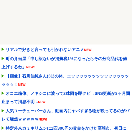
リアルで好きと言っても引かれないアニメ
NEW!
町の弁当屋「申し訳ないが消費税1%になったらその分商品代を値
上げするわ」
NEW!
【画像】石川佳純さん(31)の体、エッッッッッッッッッッッッッッ
ッッッ！
NEW!
オコエ瑠偉、メキシコに渡って2球団を即クビ→SNS更新が3ヶ月間
止まって消息不明...
NEW!
人気ユーチューバーさん、動画内にヤバすぎる物が映ってるのがバ
レて騒然ｗｗｗｗｗ
NEW!
特定外来カミキリムシに1匹300円の賞金をかけた高崎市、初日に