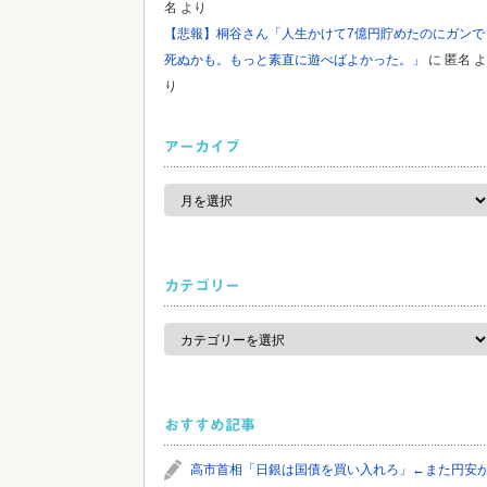
名
より
【悲報】桐谷さん「人生かけて7億円貯めたのにガンで
死ぬかも。もっと素直に遊べばよかった。」
に
匿名
よ
り
アーカイブ
ア
ー
カ
イ
ブ
カテゴリー
カ
テ
ゴ
リ
ー
おすすめ記事
高市首相「日銀は国債を買い入れろ」←また円安