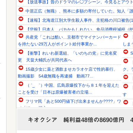
【放送事故】昔のドラマのレ◯プシーン、今見るとアウ
中居正広（無職）、熊本に多額の寄付していた。知人「誰に
【速報】北海道江別大学生殺人事件、主犯格の川口被告(1
【悲報】日本人、バカかもしれない。食品消費税減税（8%→1
共産党「これは酷い…京都市でマイナンバーカード
韓国人「東南アジア各国が韓国サッカー協会による日本人や
を持たない29万人がポイント給付事業か...
しま
韓国人「英メディアや海外各社も一斉に韓国サッカー協会を
【衝撃】れいわ新選組、「いのちの党」に党名変
韓国人「北米市場で売れまくりトヨタに続き日本のホンダや
更 天畠大輔氏が共同代表へ
15歳少女に薬と酒飲ませカラオケ店で性的暴行、
ク、
動画撮影 54歳無職を再逮捕 動画77...
（ ´_ゝ`）中国、広島原爆投下から８１年を迎えた
Powered by livedoor 相互RSS
ことを受け「日本は原爆被害者の立場...
す
フリマ民「あと500円値下げ出来ませんか????」ワ
イ「ほ～い購入ｗ」
イボ
【画像】令和最新版の宇垣美里さん←こう言うので
キオクシア 純利益48倍の8690億円
いいんだよが目一杯詰まってると話題にw...
遺族