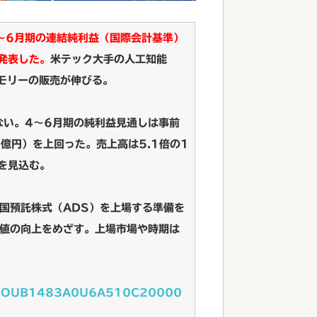
4〜6月期の連結純利益（国際会計基準）
発表した。
米テック大手の人工知能
メモリーの販売が伸びる。
ない。4〜6月期の純利益見通しは事前
6億円）を上回った。売上高は5.1倍の1
円を見込む。
国預託株式（ADS）を上場する準備を
値の向上をめざす。上場市場や時期は
GXZQOUB1483A0U6A510C20000