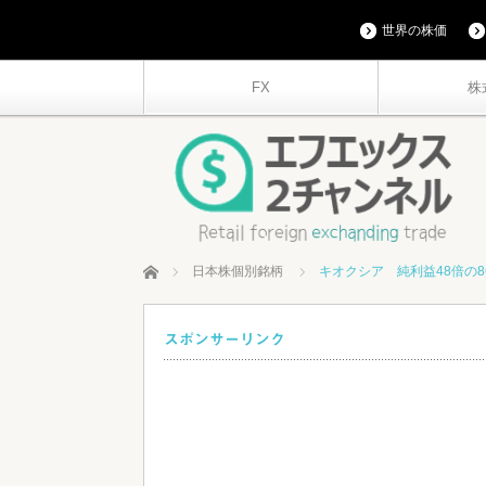
世界の株価
FX
株
ホーム
日本株個別銘柄
キオクシア 純利益48倍の8
スポンサーリンク