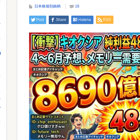
【驚愕】SNSで異性とやりとり《不倫》になる？→
日本株個別銘柄
16
既婚男女の約7割がまさかの『こう』回...
Post
Share
Hatena
RSS
っ
Powe
Powered by livedoor 相互RSS
8
し
を
れ