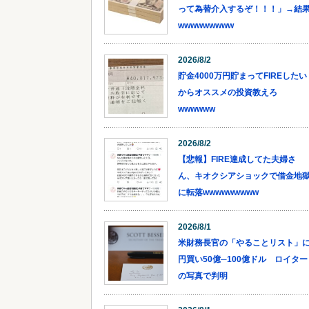
って為替介入するぞ！！！」→結
wwwwwwwww
2026/8/2
貯金4000万円貯まってFIREしたい
からオススメの投資教えろ
wwwwww
2026/8/2
【悲報】FIRE達成してた夫婦さ
ん、キオクシアショックで借金地
に転落wwwwwwwww
2026/8/1
米財務長官の「やることリスト」
円買い50億─100億ドル ロイター
の写真で判明