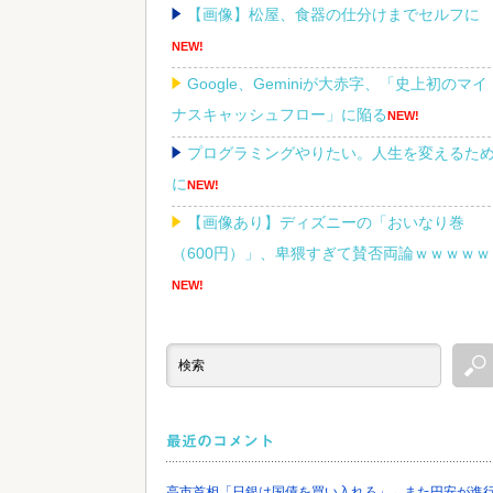
【画像】松屋、食器の仕分けまでセルフに
NEW!
Google、Geminiが大赤字、「史上初のマイ
ナスキャッシュフロー」に陥る
NEW!
プログラミングやりたい。人生を変えるた
に
NEW!
【画像あり】ディズニーの「おいなり巻
（600円）」、卑猥すぎて賛否両論ｗｗｗｗｗ
NEW!
日経平均2013「1万円です」日経平均
2026「6万円です」←これは年収爆上がりした
んやろなぁ・・・
NEW!
最近のコメント
高市首相「日銀は国債を買い入れろ」←また円安が進