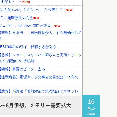
トすぎる・・・
NEW!
も知られなくてもいい、と公表して...
NEW!
9)に無期懲役の判決
NEW!
%）に93.2%の国民が賛成...
NEW!
【悲報】日本円、「日米協調介入」すら無効化して
外国人審判接待を報道！」→「信頼...
NEW!
う
巡る過去の不祥事を報道！」→「国...
NEW!
SES10年目のワイ、転職するか迷う
スズキも今年第2四半期に大幅な黒...
【悲報】ショートスリーパー堀さんと高須クリニッ
ライブ配信中に大喧嘩
【朗報】真夏のピーク、去る
【注意喚起】電源タップの寿命の目安は3〜5年で
【悲報】高野連「暑熱対策で第2試合は13:30プレ
ールや！」
16
 4〜6月予想、メモリー需要拡大
【イオンモール熊本爆発事故】「本当のことを…」
May
語る
2026