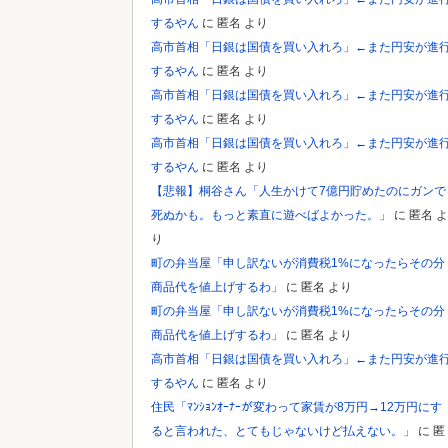
Powered by livedoor 相互RSS
するやん
に
匿名
より
高市首相「日銀は国債を買い入れろ」←また円安が進
するやん
に
匿名
より
高市首相「日銀は国債を買い入れろ」←また円安が進
するやん
に
匿名
より
高市首相「日銀は国債を買い入れろ」←また円安が進
するやん
に
匿名
より
【悲報】桐谷さん「人生かけて7億円貯めたのにガンで
死ぬかも。もっと素直に遊べばよかった。」
に
匿名
よ
り
町の弁当屋「申し訳ないが消費税1%になったらその分
商品代を値上げするわ」
に
匿名
より
町の弁当屋「申し訳ないが消費税1%になったらその分
商品代を値上げするわ」
に
匿名
より
高市首相「日銀は国債を買い入れろ」←また円安が進
するやん
に
匿名
より
住民「ﾏﾝｼｮﾝｵｰﾅｰが変わって家賃が8万円→12万円にす
ると言われた、とてもじゃないけど払えない。」
に
匿