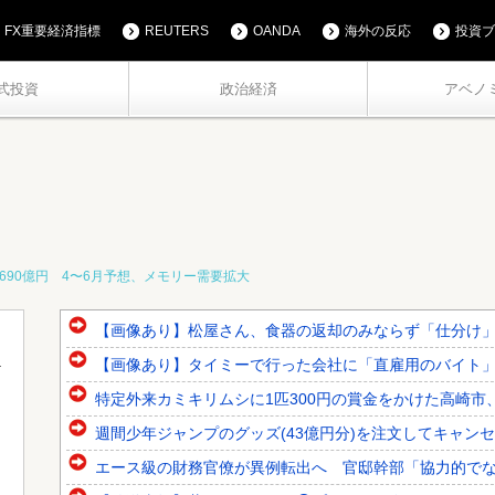
FX重要経済指標
REUTERS
OANDA
海外の反応
投資ブ
式投資
政治経済
アベノ
690億円 4〜6月予想、メモリー需要拡大
【画像あり】松屋さん、食器の返却のみならず「仕分け
【画像あり】タイミーで行った会社に「直雇用のバイト
特定外来カミキリムシに1匹300円の賞金をかけた高崎市、
週間少年ジャンプのグッズ(43億円分)を注文してキャンセ
エース級の財務官僚が異例転出へ 官邸幹部「協力的で