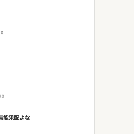
90
K0
無能采配よな