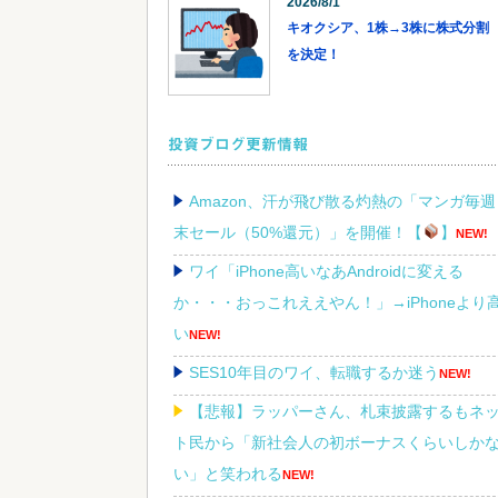
2026/8/1
キオクシア、1株→3株に株式分割
を決定！
投資ブログ更新情報
Amazon、汗が飛び散る灼熱の「マンガ毎週
末セール（50%還元）」を開催！【
】
NEW!
ワイ「iPhone高いなあAndroidに変える
か・・・おっこれええやん！」→iPhoneより
い
NEW!
SES10年目のワイ、転職するか迷う
NEW!
【悲報】ラッパーさん、札束披露するもネ
ト民から「新社会人の初ボーナスくらいしか
い」と笑われる
NEW!