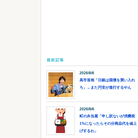
最新記事
2026/8/6
高市首相「日銀は国債を買い入れ
ろ」←また円安が進行するやん
2026/8/6
町の弁当屋「申し訳ないが消費税
1%になったらその分商品代を値上
げするわ」