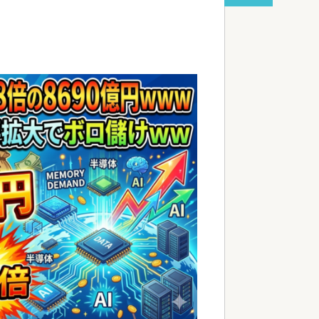
red by livedoor 相互RSS