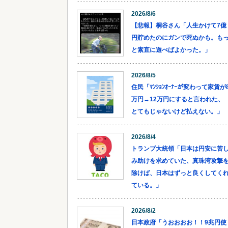
2026/8/6
【悲報】桐谷さん「人生かけて7億
円貯めたのにガンで死ぬかも。も
と素直に遊べばよかった。」
2026/8/5
住民「ﾏﾝｼｮﾝｵｰﾅｰが変わって家賃が
万円→12万円にすると言われた、
とてもじゃないけど払えない。」
2026/8/4
トランプ大統領「日本は円安に苦
み助けを求めていた、真珠湾攻撃
除けば、日本はずっと良くしてく
ている。」
2026/8/2
日本政府「うおおおお！！9兆円使