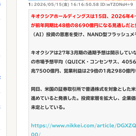
果
1:
2026/05/15(金) 16:16:50.58 ID:wTZONsH+9
キオクシアホールディングスは15日、2026年
が前年同期比48倍の8690億円になる見通しだと
（AI）投資の恩恵を受け、NAND型フラッシュ
キオクシアは27年3月期の通期予想は開示してい
の市場予想平均（QUICK・コンセンサス、405
兆7500億円、営業利益は29倍の1兆2980億
獄
同日、米国の証券取引所で普通株式を対象とした米
進めていると発表した。投資家層を拡大し、企業価
に
未定としている。
https://www.nikkei.com/article/D
00/