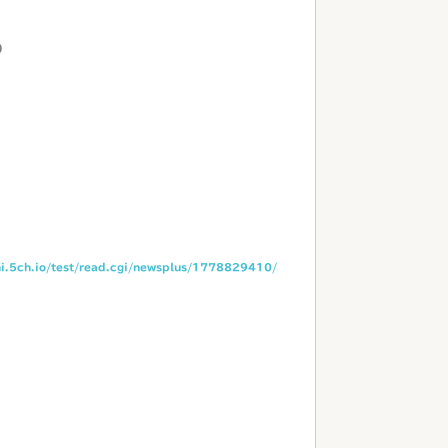
0
hi.5ch.io/test/read.cgi/newsplus/1778829410/