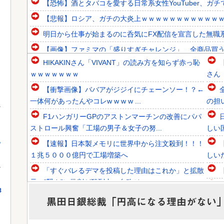
【恐怖】酒とタバコを愛する日常系女性YouTuber、ガ
【悲報】ロシア、ガチの大炎上ｗｗｗｗｗｗｗｗｗｗｗ
明日から仕事が始まるのに呑気にFX配信を宣言した無職系
【画像】ファミマの「盛りすぎチャレンジ」、全商品買う
HIKAKINさん「VIVANT」の読み方を知らず赤っ恥
韓国人「トヨタが2027年に次世代ハイブリッドバッテリーを
ｗｗｗｗｗｗｗ
さん
韓国人「海上自衛隊護衛艦ちょうかいによるトマホーク巡航
【衝撃画像】ババアがジジイにチェーンソー！？←
韓国人「日本政府が韓国産のめっき鋼板に対して最大55.3
一体何があったんやコレw w w w ...
の担
F1ハンガリーGPのアストンマーチンの改善にパパ
ストロール興奮「工場の男子＆女子の努...
しい
っ
【速報】日本製メモリに世界中から注文殺到！！！
Powered by livedoor 相互RSS
１兆５０００億円で工場増築へ
しい
「すぐバレるデマを投稿した理由はこれか」と拡散
元の”賢さ”に批判が殺到中、自称ジャー...
8
石油もない、鉄もない、国土の7割は山…それでも
い入
黒田日銀総裁「円高になる理由がない
日本が世界屈指の経済大国になれた「勤勉...