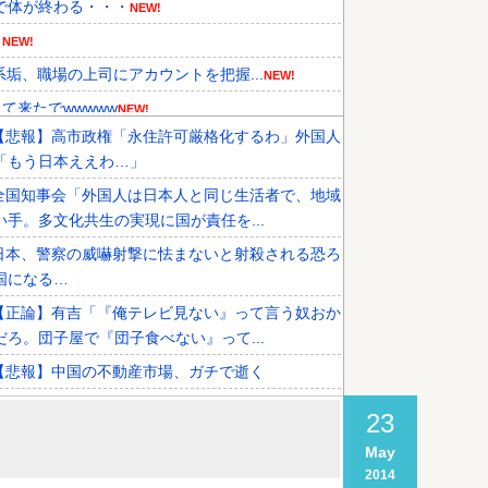
チで体が終わる・・・
NEW!
ｗ
NEW!
垢、職場の上司にアカウントを把握...
NEW!
て来たでwwwww
NEW!
【悲報】高市政権「永住許可厳格化するわ」外国人
導入へ！最大1000kmの航...
NEW!
「もう日本ええわ…」
ミサイルの実射試験に韓国人が衝撃...
全国知事会「外国人は日本人と同じ生活者で、地域
%の反ダンピング関税を発表！」...
い手。多文化共生の実現に国が責任を...
日本、警察の威嚇射撃に怯まないと射殺される恐ろ
国になる…
【正論】有吉「『俺テレビ見ない』って言う奴おか
だろ。団子屋で『団子食べない』って...
【悲報】中国の不動産市場、ガチで逝く
【悲報】高市首相、日銀総裁に前代未聞の「国債買
23
れ」を要請
」
May
【悲報】桐谷さん「人生かけて7億円貯めたのにガ
2014