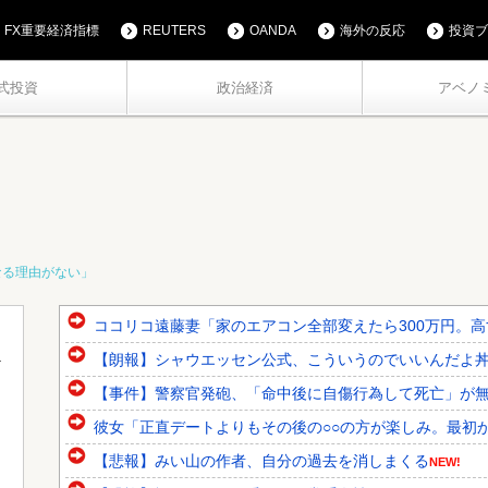
FX重要経済指標
REUTERS
OANDA
海外の反応
投資ブ
式投資
政治経済
アベノ
なる理由がない」
ココリコ遠藤妻「家のエアコン全部変えたら300万円。
【朗報】シャウエッセン公式、こういうのでいいんだよ
【事件】警察官発砲、「命中後に自傷行為して死亡」が
彼女「正直デートよりもその後の○○の方が楽しみ。最初か
【悲報】みい山の作者、自分の過去を消しまくる
NEW!