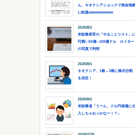
ん、キオクシアショックで借金地
に転落wwwwwwwww
2026/8/1
米財務長官の「やることリスト」
円買い50億─100億ドル ロイター
の写真で判明
2026/8/1
キオクシア、1株→3株に株式分割
を決定！
2026/8/1
米財務省「うーん、ドル円相場に
入しちゃおっかなー！？」
2026/7/30