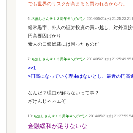
でも世界のリスクが高まると買われるからな。
6:
名無しさん＠１３周年＠＼(^o^)／
2014/05/21(水) 21:25:23.21 
経常黒字、外人の証券投資の買い越し、対外直接
円高要因ばかり
素人の日銀総裁には困ったものだ
7:
名無しさん＠１３周年＠＼(^o^)／
2014/05/21(水) 21:25:49.95
>>1
>円高になっていく理由はないとし、最近の円高
なんだ？理由が解らないって事？
ざけんじゃネエぞ
10:
名無しさん＠１３周年＠＼(^o^)／
2014/05/21(水) 21:27:59.5
金融緩和が足りないな