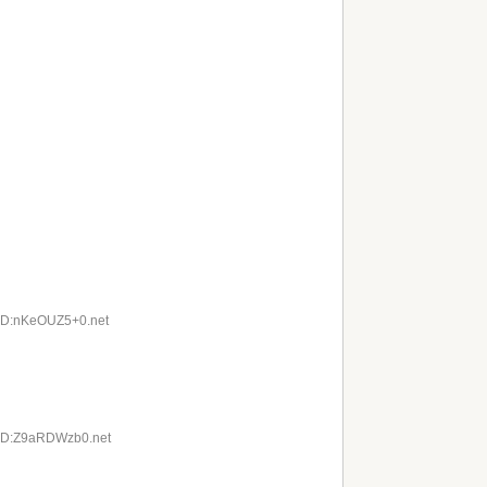
 ID:nKeOUZ5+0.net
 ID:Z9aRDWzb0.net