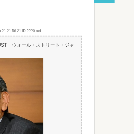
死ぬかも。もっと素直に遊べばよかっ...
red by livedoor 相互RSS
 21:21:56.21 ID:???0.net
日 17:53 JST ウォール・ストリート・ジャ