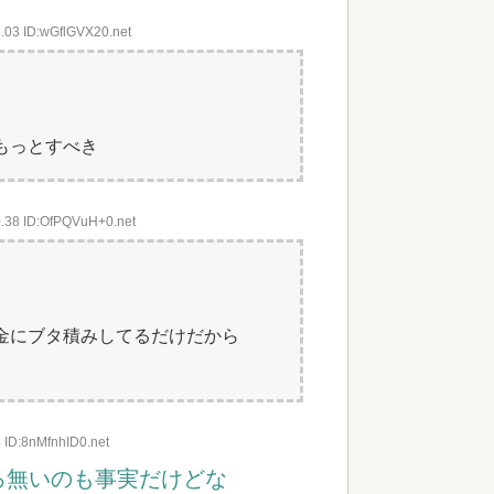
.03 ID:wGflGVX20.net
もっとすべき
0.38 ID:OfPQVuH+0.net
金にブタ積みしてるだけだから
 ID:8nMfnhID0.net
ろ無いのも事実だけどな