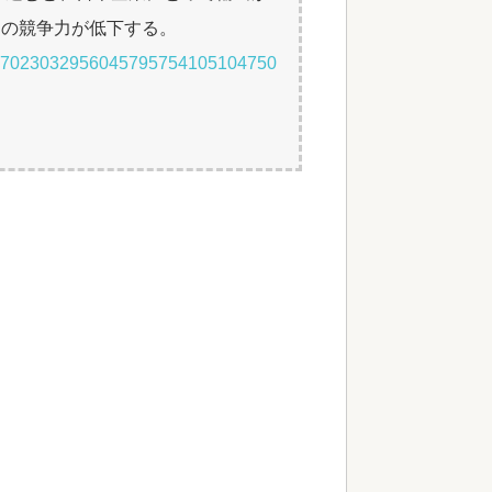
品の競争力が低下する。
40527023032956045795754105104750