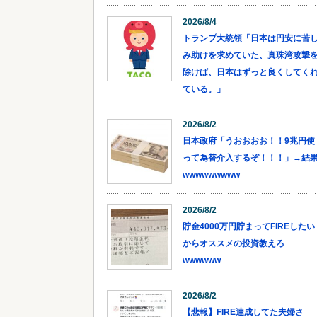
2026/8/4
トランプ大統領「日本は円安に苦
み助けを求めていた、真珠湾攻撃
除けば、日本はずっと良くしてく
ている。」
2026/8/2
日本政府「うおおおお！！9兆円使
って為替介入するぞ！！！」→結
wwwwwwwww
2026/8/2
貯金4000万円貯まってFIREしたい
からオススメの投資教えろ
wwwwww
2026/8/2
【悲報】FIRE達成してた夫婦さ