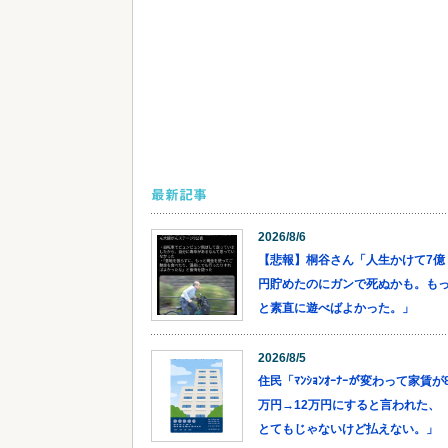
最新記事
2026/8/6
【悲報】桐谷さん「人生かけて7億
円貯めたのにガンで死ぬかも。も
と素直に遊べばよかった。」
2026/8/5
住民「ﾏﾝｼｮﾝｵｰﾅｰが変わって家賃が
万円→12万円にすると言われた、
とてもじゃないけど払えない。」