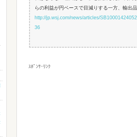
らの利益が円ベースで目減りする一方、輸出
ま
http://jp.wsj.com/news/articles/SB1000142
36
し
ｽﾎﾟﾝｻｰﾘﾝｸ
雇
る
は
金