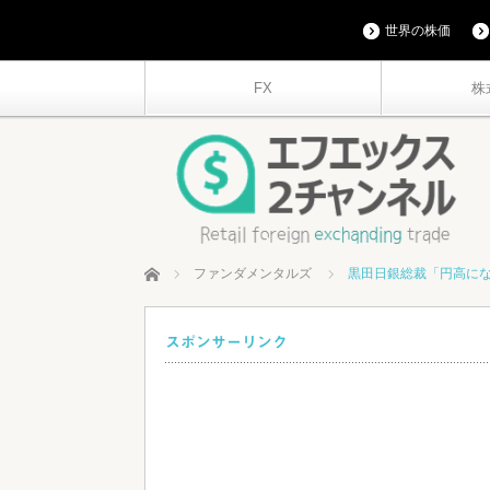
世界の株価
FX
株
ホーム
ファンダメンタルズ
黒田日銀総裁「円高に
スポンサーリンク