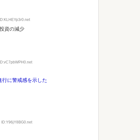
ID:KLHEYp3r0.net
投資の減少
 ID:vC7pbWPH0.net
進行に警戒感を示した
4 ID:Y96jY8BG0.net