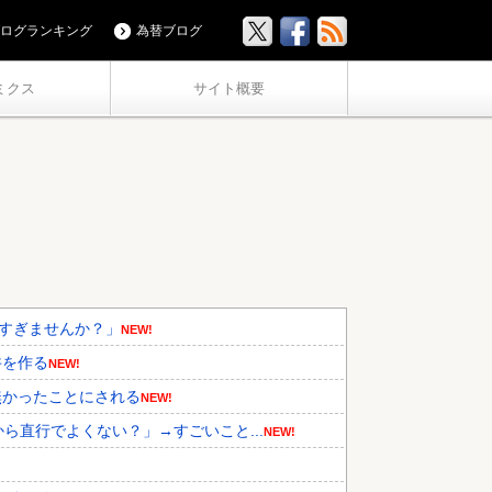
ログランキング
為替ブログ
ミクス
サイト概要
高すぎませんか？」
NEW!
丼を作る
NEW!
無かったことにされる
NEW!
ら直行でよくない？」→すごいこと...
NEW!