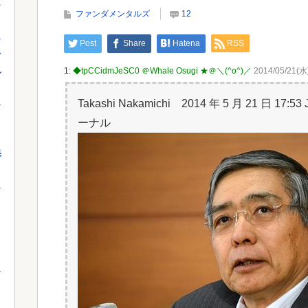
【3.11被災者が警告】避難所で自分の食料や水をむ
ンで
ファンダメンタルズ
12
やみに明かしてはいけない理由
し
Post
Share
Hatena
RSS
を
Powe
れ
1:
◆tpCCidmJeSC0 ＠Whale Osugi ★＠＼(^o^)／
2014/05/21(水)
Powered by livedoor 相互RSS
Takashi Nakamichi 2014 年 5 月 21 
ーナル
果