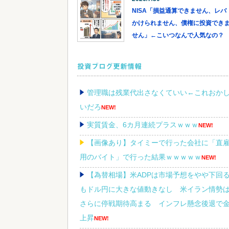
NISA「損益通算できません、レバ
かけられません、債権に投資でき
せん」←こいつなんで人気なの？
投資ブログ更新情報
管理職は残業代出さなくていい←これおか
いだろ
NEW!
実質賃金、6カ月連続プラスｗｗｗ
NEW!
【画像あり】タイミーで行った会社に「直
用のバイト」で行った結果ｗｗｗｗｗ
NEW!
【為替相場】米ADPは市場予想をやや下回
もドル円に大きな値動きなし 米イラン情勢
さらに停戦期待高まる インフレ懸念後退で
上昇
NEW!