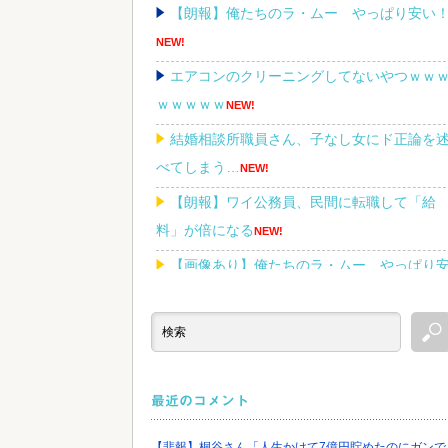
【朗報】俺たちのラ・ムー やっぱり安い
NEW!
エアコンのクリーニングしてないやつｗｗ
ｗｗｗｗｗ
NEW!
結婚相談所職員さん、子なし女にド正論を
べてしまう…
NEW!
【朗報】ワイ公務員、民間に転職して「給
料」が倍になる
NEW!
【画像あり】俺たちのラ・ムー、やっぱり
い！
NEW!
Powered by livedoor 相互RSS
最近のコメント
【悲報】桐谷さん「人生かけて7億円貯めたのにガンで