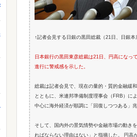
獄
に
↑記者会見する日銀の黒田総裁（21日、日銀本店） AF
日本銀行の黒田東彦総裁は21日、円高になっ
進行に警戒感を示した。
総裁は記者会見で、現在の量的・質的金融緩
とともに、米連邦準備制度理事会（FRB）に
中心に海外経済が順調に「回復しつつある」
介
そして、国内外の景気情勢や金融市場の動き
ればならない理由はない」と指摘した。 円高