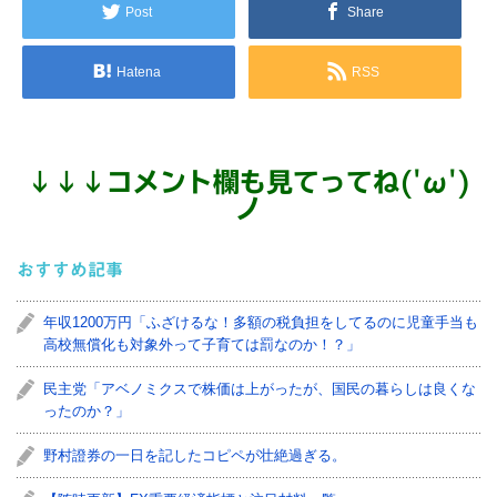
Post
Share
Hatena
RSS
↓
↓
↓
コメント欄も見てってね('ω')
ノ
おすすめ記事
年収1200万円「ふざけるな！多額の税負担をしてるのに児童手当も
高校無償化も対象外って子育ては罰なのか！？」
民主党「アベノミクスで株価は上がったが、国民の暮らしは良くな
ったのか？」
野村證券の一日を記したコピペが壮絶過ぎる。