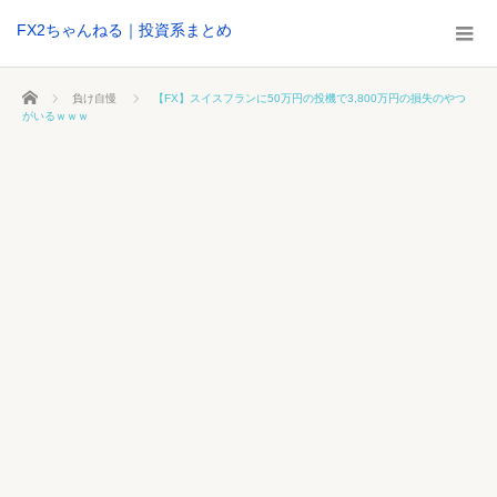
FX2ちゃんねる｜投資系まとめ
ホーム
負け自慢
【FX】スイスフランに50万円の投機で3,800万円の損失のやつ
がいるｗｗｗ