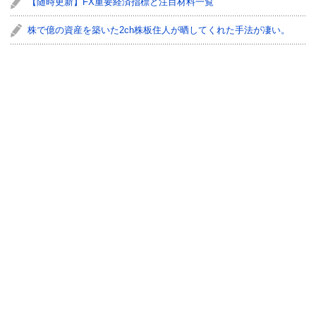
【随時更新】FX重要経済指標と注目材料一覧
株で億の資産を築いた2ch株板住人が晒してくれた手法が凄い。