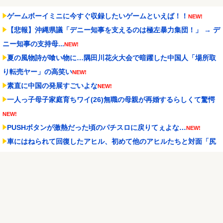
ゲームボーイミニに今すぐ収録したいゲームといえば！！
NEW!
【悲報】沖縄県議「デニー知事を支えるのは極左暴力集団！」 → デ
ニー知事の支持母...
NEW!
夏の風物詩が喰い物に…隅田川花火大会で暗躍した中国人「場所取
り転売ヤー」の高笑い
NEW!
素直に中国の発展すごいよな
NEW!
一人っ子母子家庭育ちワイ(26)無職の母親が再婚するらしくて驚愕
NEW!
PUSHボタンが激熱だった頃のパチスロに戻りてぇよな…
NEW!
車にはねられて回復したアヒル、初めて他のアヒルたちと対面「尻
尾のふりふりで泣いた...
NEW!
【夏はパチ屋へ】これがパチンコ屋なら全部無料という事実ｗｗｗ
ｗｗｗｗｗ
NEW!