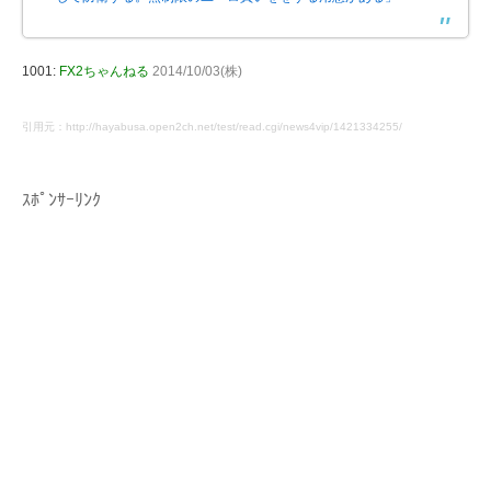
1001:
FX2ちゃんねる
2014/10/03(株)
引用元：http://hayabusa.open2ch.net/test/read.cgi/news4vip/1421334255/
ｽﾎﾟﾝｻｰﾘﾝｸ