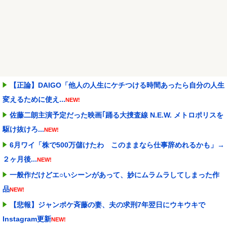
【正論】DAIGO「他人の人生にケチつける時間あったら自分の人生
変えるために使え...
NEW!
佐藤二朗主演予定だった映画｢踊る大捜査線 N.E.W. メトロポリスを
駆け抜けろ...
NEW!
6月ワイ「株で500万儲けたわ このままなら仕事辞めれるかも」→
２ヶ月後...
NEW!
一般作だけどエ○いシーンがあって、妙にムラムラしてしまった作
品
NEW!
【悲報】ジャンポケ斉藤の妻、夫の求刑7年翌日にウキウキで
Instagram更新
NEW!