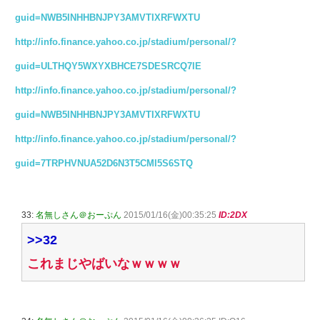
guid=NWB5INHHBNJPY3AMVTIXRFWXTU
http://info.finance.yahoo.co.jp/stadium/personal/?
guid=ULTHQY5WXYXBHCE7SDESRCQ7IE
http://info.finance.yahoo.co.jp/stadium/personal/?
guid=NWB5INHHBNJPY3AMVTIXRFWXTU
http://info.finance.yahoo.co.jp/stadium/personal/?
guid=7TRPHVNUA52D6N3T5CMI5S6STQ
33:
名無しさん＠おーぷん
2015/01/16(金)00:35:25
ID:2DX
>>32
これまじやばいなｗｗｗｗ