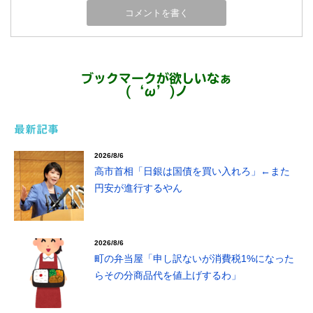
ブックマークが欲しいなぁ
(‘ω’)ノ
最新記事
2026/8/6
高市首相「日銀は国債を買い入れろ」←また
円安が進行するやん
2026/8/6
町の弁当屋「申し訳ないが消費税1%になった
らその分商品代を値上げするわ」