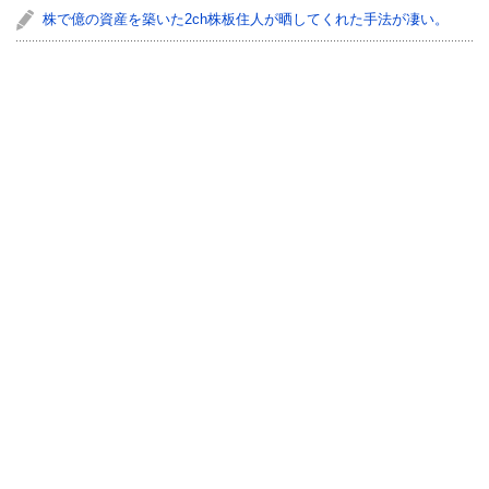
株で億の資産を築いた2ch株板住人が晒してくれた手法が凄い。