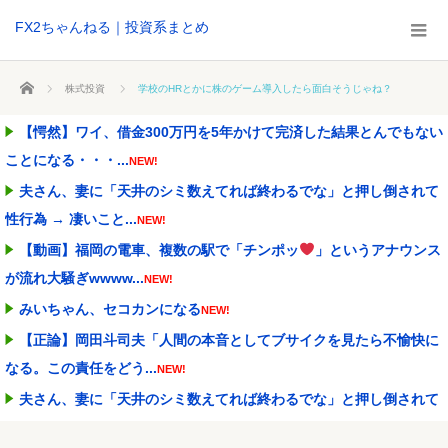
FX2ちゃんねる｜投資系まとめ
ホーム
株式投資
学校のHRとかに株のゲーム導入したら面白そうじゃね？
【愕然】ワイ、借金300万円を5年かけて完済した結果とんでもない
ことになる・・・...
NEW!
夫さん、妻に「天井のシミ数えてれば終わるでな」と押し倒されて
性行為 → 凄いこと...
NEW!
【動画】福岡の電車、複数の駅で「チンポッ
」というアナウンス
が流れ大騒ぎwwww...
NEW!
みいちゃん、セコカンになる
NEW!
【正論】岡田斗司夫「人間の本音としてブサイクを見たら不愉快に
なる。この責任をどう...
NEW!
夫さん、妻に「天井のシミ数えてれば終わるでな」と押し倒されて
性行為 → 凄いこと...
NEW!