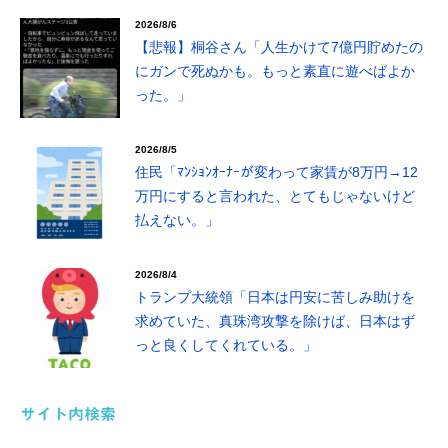
2026/8/6
【悲報】桐谷さん「人生かけて7億円貯めたの
にガンで死ぬかも。もっと素直に遊べばよか
った。」
2026/8/5
住民「ﾏﾝｼｮﾝｵｰﾅｰが変わって家賃が8万円→12
万円にすると言われた、とてもじゃないけど
払えない。」
2026/8/4
トランプ大統領「日本は円安に苦しみ助けを
求めていた、真珠湾攻撃を除けば、日本はず
っと良くしてくれている。」
サイト内検索