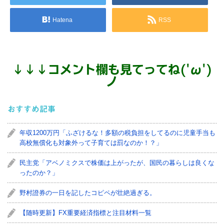
Hatena
RSS
↓
↓
↓
コメント欄も見てってね('ω')
ノ
おすすめ記事
年収1200万円「ふざけるな！多額の税負担をしてるのに児童手当も
高校無償化も対象外って子育ては罰なのか！？」
民主党「アベノミクスで株価は上がったが、国民の暮らしは良くな
ったのか？」
野村證券の一日を記したコピペが壮絶過ぎる。
【随時更新】FX重要経済指標と注目材料一覧