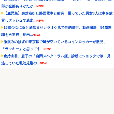
部が全部ありがたか...
NEW!
【鹿児島】突然右折し路面電車と衝突 乗っていた男女3人は車を放
置しダッシュで逃走...
NEW!
15歳少女に薬と酒飲ませカラオケ店で性的暴行、動画撮影 54歳無
職を再逮捕 動画...
NEW!
激混みのはずの東京駅で鍵が空いているコインロッカーが散見、
「ラッキー」と思って中...
NEW!
倉持由香、息子の「自閉スペクトラム症」診断にショックで涙 見
逃していた乳幼児期の...
NEW!
久保優太(38)、10代の女性と再婚
NEW!
【試合結果】阪神vs中日 2026/08/07 【才木8回無失点 佐藤1安打2
打...
NEW!
【J1第1節 横浜FM×鹿島】鹿島が劇的すぎる逆転勝利で国立での開
幕戦制す！後半...
NEW!