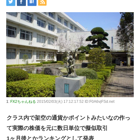
1:
FX2ちゃんねる
2015/02/03(火) 17:12:17.52 ID:F0A6vjFSd.net
クラス内で架空の通貨かポイントみたいなの作っ
て実際の株価を元に数日単位で擬似取引
1ヶ月後とかランキングとして発表