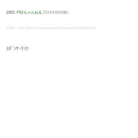
1001:
FX2ちゃんねる
2014/10/03(株)
引用元：http://viper.2ch.sc/test/read.cgi/news4vip/1422951137/
ｽﾎﾟﾝｻｰﾘﾝｸ