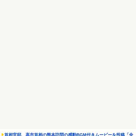
北海道江別大学生殺人事件、主犯格の川口被告(19)に無期懲役の判
決
NEW!
Google、Geminiが大赤字、「史上初のマイナスキャッシュフロ
ー」に陥る
NEW!
Powered by livedoor 相互RSS
首相官邸、高市首相の熊本訪問の感動BGM付きムービーを投稿「全