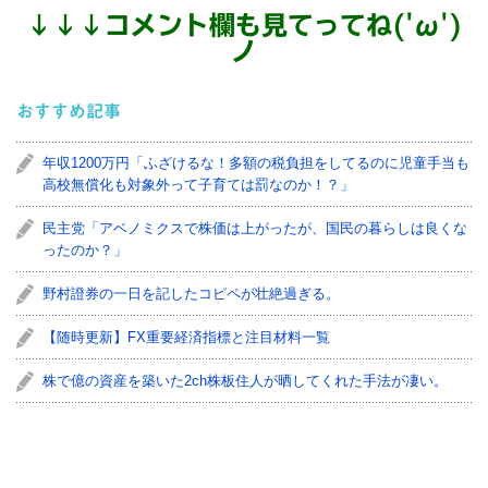
↓
↓
↓
コメント欄も見てってね('ω')
ノ
おすすめ記事
年収1200万円「ふざけるな！多額の税負担をしてるのに児童手当も
高校無償化も対象外って子育ては罰なのか！？」
民主党「アベノミクスで株価は上がったが、国民の暮らしは良くな
ったのか？」
野村證券の一日を記したコピペが壮絶過ぎる。
【随時更新】FX重要経済指標と注目材料一覧
株で億の資産を築いた2ch株板住人が晒してくれた手法が凄い。