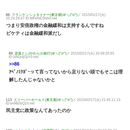
86:
フランケンシュタイナー(東京都)＠＼(^o^)／
2015/02/17(火)
20:24:28.67 ID:WFeNESNh0.net
つまり安倍政権の金融緩和は支持するんですね
ピケティは金融緩和派だし
88:
逆落とし(やわらか銀行)＠＼(^o^)／
2015/02/17(火) 20:49:20.65
ID:0AEpqGyY0.net
>>86
ｱﾍﾞﾉﾐｸｶﾞｰって言ってないから足りない頭でもそこは理
解したんじゃないかと
113:
スリーパーホールド(東京都)＠＼(^o^)／
2015/02/17(火) 21:45:11.13
ID:ev9BzbQ10.net
民主党に政策なんてあったのか