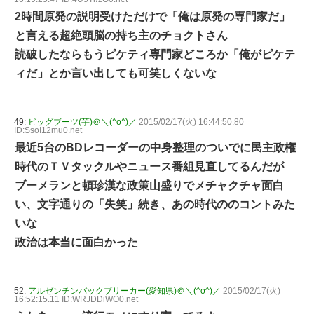
2時間原発の説明受けただけで「俺は原発の専門家だ」
と言える超絶頭脳の持ち主のチョクトさん
読破したならもうピケティ専門家どころか「俺がピケテ
ィだ」とか言い出しても可笑しくないな
49:
ビッグブーツ(芋)＠＼(^o^)／
2015/02/17(火) 16:44:50.80
ID:SsoI12mu0.net
最近5台のBDレコーダーの中身整理のついでに民主政権
時代のＴＶタックルやニュース番組見直してるんだが
ブーメランと頓珍漢な政策山盛りでメチャクチャ面白
い、文字通りの「失笑」続き、あの時代ののコントみた
いな
政治は本当に面白かった
52:
アルゼンチンバックブリーカー(愛知県)＠＼(^o^)／
2015/02/17(火)
16:52:15.11 ID:WRJDDiWO0.net