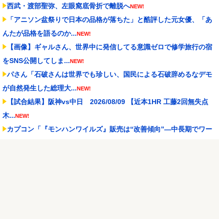
西武・渡部聖弥、左眼窩底骨折で離脱へ
NEW!
「アニソン盆祭りで日本の品格が落ちた」と酷評した元女優、「あ
んたが品格を語るのか...
NEW!
【画像】ギャルさん、世界中に発信してる意識ゼロで修学旅行の宿
をSNS公開してしま...
NEW!
パさん「石破さんは世界でも珍しい、国民による石破辞めるなデモ
が自然発生した総理大...
NEW!
【試合結果】阪神vs中日 2026/08/09 【近本1HR 工藤2回無失点
木...
NEW!
カプコン「『モンハンワイルズ』販売は“改善傾向”―中長期でワー
ルド超え目指す」
NEW!
【J1第1節 東京V×川崎F】川崎が後半ATのロマニッチ弾で追いつき
辛くもドロー...
NEW!
【画像】愛さん「お菓子くれなきゃイタズラしちゃうぞ
」【ラブ
ライブ！虹ヶ咲】
NEW!