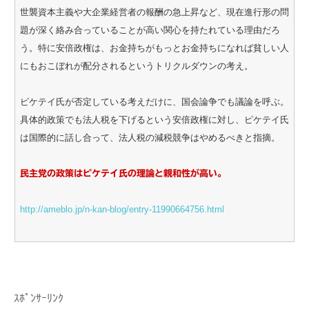
世襲資本主義や大企業経営者の報酬の急上昇など、現在進行形の問
題が深く絡み合っていることが高い関心を持たれている理由だろ
う。特に安倍政権は、お金持ちがもっとお金持ちになれば貧しい人
にもおこぼれが配分されるというトリクルダウンの考え。
ピケテイ氏が否定している考えだけに、国会論争でも議論を呼ぶ。
具体的政策でも法人税を下げるという安倍政権に対し、ピケテイ氏
は国際的に話し合って、法人税の減税競争はやめるべきと指摘。
民主党の政策はピケテイ氏の理論と親和性が高い。
http://ameblo.jp/n-kan-blog/entry-11990664756.html
ｽﾎﾟﾝｻｰﾘﾝｸ