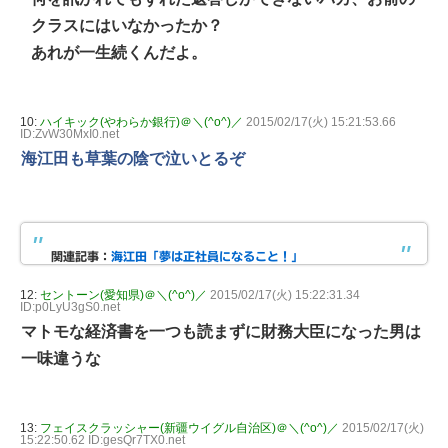
クラスにはいなかったか？
あれが一生続くんだよ。
10:
ハイキック(やわらか銀行)＠＼(^o^)／
2015/02/17(火) 15:21:53.66
ID:ZvW30MxI0.net
海江田も草葉の陰で泣いとるぞ
関連記事：
海江田「夢は正社員になること！」
12:
セントーン(愛知県)＠＼(^o^)／
2015/02/17(火) 15:22:31.34
ID:p0LyU3gS0.net
マトモな経済書を一つも読まずに財務大臣になった男は
一味違うな
13:
フェイスクラッシャー(新疆ウイグル自治区)＠＼(^o^)／
2015/02/17(火)
15:22:50.62 ID:gesQr7TX0.net