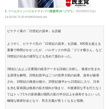
1:
ツームストンパイルドライバー(愛媛県)＠＼(^o^)／
2015/02/17(火)
14:50:04.75 ID:HV6KPG4n0.net
ピケテイ著の「21世紀の資本」を読破
ようやく、ピケテイ氏の「21世紀の資本」を読破。600頁を超える
著書で時間がかかったが、バルザックの作品「ゴリオ爺さん」など
19世紀の社会の描写なども含めて面白かった。
3世紀におよぶ主要国の経済データを詳細に分析し、格差が生まれ
る原理を解明。20世紀前半は二つの世界大戦の結果、資本が破壊
され、19世紀の格差が縮小。20世紀後半から21世紀に入り、日本
を含む富裕国は格差の拡大傾向が強まり、今後適切な手を打たなく
てはトップ1％の富裕層が国民の富の半分以上を保有するといった
極端な格差社会となり、民主主義が危うくなると指摘。