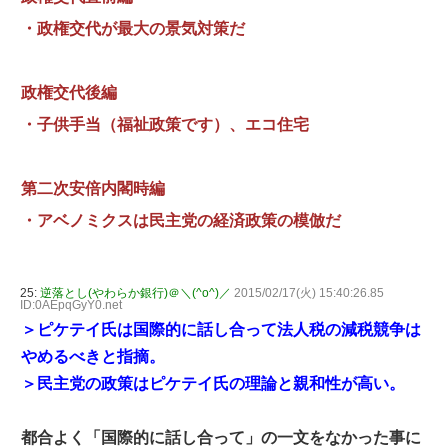
・政権交代が最大の景気対策だ
政権交代後編
・子供手当（福祉政策です）、エコ住宅
第二次安倍内閣時編
・アベノミクスは民主党の経済政策の模倣だ
25:
逆落とし(やわらか銀行)＠＼(^o^)／
2015/02/17(火) 15:40:26.85
ID:0AEpqGyY0.net
＞ピケテイ氏は国際的に話し合って法人税の減税競争は
やめるべきと指摘。
＞民主党の政策はピケテイ氏の理論と親和性が高い。
都合よく「国際的に話し合って」の一文をなかった事に