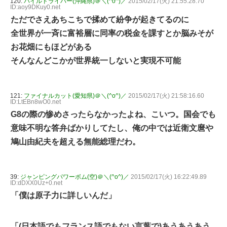
120:
パイルドライバー(沖縄県)＠＼(^o^)／
2015/02/17(火) 21:55:28.70
ID:aoy9DKuy0.net
ただでさえあちこちで揉めて紛争が起きてるのに
全世界が一斉に富裕層に同率の税金を課すとか脳みそが
お花畑にもほどがある
そんなんどこかが世界統一しないと実現不可能
121:
ファイナルカット(愛知県)＠＼(^o^)／
2015/02/17(火) 21:58:16.60
ID:LtEBn8wO0.net
G8の際の惨めさったらなかったよね、こいつ。国会でも
意味不明な答弁ばかりしてたし、俺の中では近衛文麿や
鳩山由紀夫を超える無能総理だわ。
39:
ジャンピングパワーボム(空)＠＼(^o^)／
2015/02/17(火) 16:22:49.89
ID:dDXX0Uz+0.net
「僕は原子力に詳しいんだ」
「(日本語でもフランス語でもない言葉で)あうあうあう