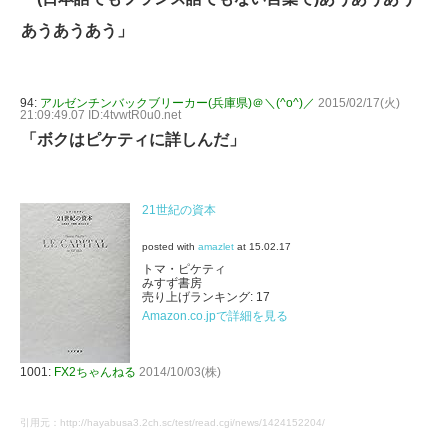
あうあうあう」
94:
アルゼンチンバックブリーカー(兵庫県)＠＼(^o^)／
2015/02/17(火)
21:09:49.07 ID:4tvwtR0u0.net
「ボクはピケティに詳しんだ」
21世紀の資本
posted with
amazlet
at 15.02.17
トマ・ピケティ
みすず書房
売り上げランキング: 17
Amazon.co.jpで詳細を見る
1001:
FX2ちゃんねる
2014/10/03(株)
引用元：http://hayabusa3.2ch.sc/test/read.cgi/news/1424152204/