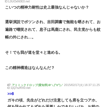
ID:L0UOxN0E0.net
こいつの精神力耐性は史上最強なんじゃないか？
選挙演説でポツンされ、吉田調書で無能を晒されて、お
遍路で嘲笑されて、息子は馬鹿にされ、民主党からも蚊
帳の外にされ…。
そ！でも我が道を堂々と進める。
この精神構造はなんなんだ？
47:
アトミックドロップ(愛知県)＠＼(^o^)／
2015/02/17(火) 16:37:11.25
ID:1jQ7szRX0.net
>>8
ガキの頃、先生がどれだけ注意しても席を立つアホ、
何を訊かれてもずれた返答しかできないバカ、お前の