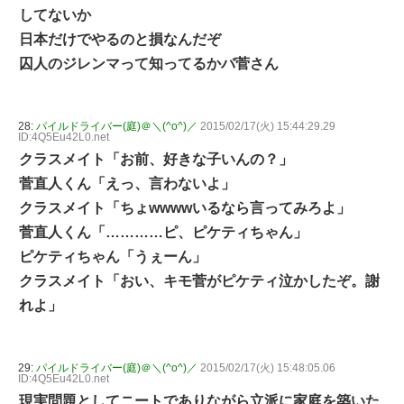
してないか
日本だけでやるのと損なんだぞ
囚人のジレンマって知ってるかバ菅さん
28:
パイルドライバー(庭)＠＼(^o^)／
2015/02/17(火) 15:44:29.29
ID:4Q5Eu42L0.net
クラスメイト「お前、好きな子いんの？」
菅直人くん「えっ、言わないよ」
クラスメイト「ちょwwwwいるなら言ってみろよ」
菅直人くん「…………ピ、ピケティちゃん」
ピケティちゃん「うぇーん」
クラスメイト「おい、キモ菅がピケティ泣かしたぞ。謝
れよ」
29:
パイルドライバー(庭)＠＼(^o^)／
2015/02/17(火) 15:48:05.06
ID:4Q5Eu42L0.net
現実問題としてニートでありながら立派に家庭を築いた