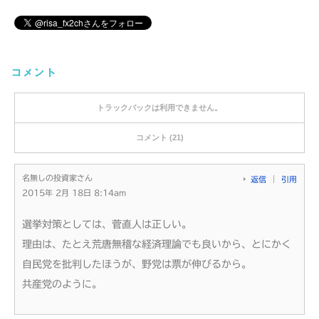
コメント
トラックバックは利用できません。
コメント (21)
名無しの投資家さん
返信
引用
2015年 2月 18日 8:14am
選挙対策としては、菅直人は正しい。
理由は、たとえ荒唐無稽な経済理論でも良いから、とにかく
自民党を批判したほうが、野党は票が伸びるから。
共産党のように。