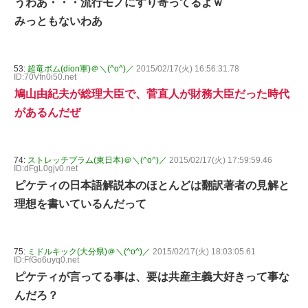
うわあ・・・流行モノにすり寄ってるよｗ
みっともないわあ
53:
超竜ボム(dion軍)＠＼(^o^)／
2015/02/17(火) 16:56:31.78
ID:70Vfn0i50.net
鳩山由紀夫が総理大臣で、菅直人が財務大臣だった時代
があるんだぜ
74:
ストレッチプラム(東日本)＠＼(^o^)／
2015/02/17(火) 17:59:59.46
ID:dFgL0gjv0.net
ピケティの日本語解説本のほとんどは翻訳著者の見解と
理想を書いているんだって
75:
ミドルキック(大分県)＠＼(^o^)／
2015/02/17(火) 18:03:05.61
ID:FfGo6uyq0.net
ピケティが言ってる事は、要は共産主義大好きって事な
んだろ？