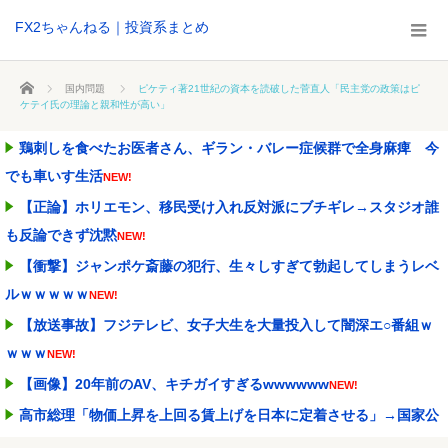
FX2ちゃんねる｜投資系まとめ
ホーム
国内問題
ピケティ著21世紀の資本を読破した菅直人「民主党の政策はピ
ケテイ氏の理論と親和性が高い」
鶏刺しを食べたお医者さん、ギラン・バレー症候群で全身麻痺 今
でも車いす生活
NEW!
【正論】ホリエモン、移民受け入れ反対派にブチギレ→スタジオ誰
も反論できず沈黙
NEW!
【衝撃】ジャンポケ斎藤の犯行、生々しすぎて勃起してしまうレベ
ルｗｗｗｗｗ
NEW!
【放送事故】フジテレビ、女子大生を大量投入して闇深エ○番組ｗ
ｗｗｗ
NEW!
【画像】20年前のAV、キチガイすぎるwwwwww
NEW!
高市総理「物価上昇を上回る賃上げを日本に定着させる」→国家公
務員の月給大幅増額(...
NEW!