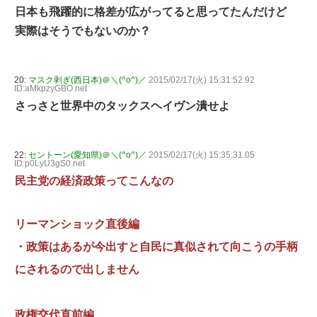
日本も飛躍的に格差が広がってると思ってたんだけど
実際はそうでもないのか？
20:
マスク剥ぎ(西日本)＠＼(^o^)／
2015/02/17(火) 15:31:52.92
ID:aMkpzyGBO.net
さっさと世界中のタックスヘイヴン潰せよ
22:
セントーン(愛知県)＠＼(^o^)／
2015/02/17(火) 15:35:31.05
ID:p0LyU3gS0.net
民主党の経済政策ってこんなの
リーマンショック直後編
・政策はあるが今出すと自民に真似されて向こうの手柄
にされるので出しません
政権交代直前編