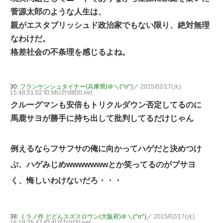
菅源太郎のような人生は、
親がエスタブリッシュド政治家でもない限り、絶対無理
なわけだ。
格差社会の不条理を感じるよね。
30:
フランケンシュタイナー(兵庫県)＠＼(^o^)／
2015/02/17(火)
15:48:51.02 ID:MUJYdIlD0.net
クルーグマンも安倍もトリクルダウン否定してるのに
馬鹿サヨが勝手に持ち出して批判してるだけじゃん
例えるならフサフサの俺に向かってハゲだと決めつけ
ぷ、ハゲみじめwwwwwwwとか笑ってるのがブサヨ
く、悔しいわけないだろ・・・
38:
ミラノ作 どどんスズスロウン(大阪府)＠＼(^o^)／
2015/02/17(火)
16:19:25.47 ID:4U5Tr/zO0.net