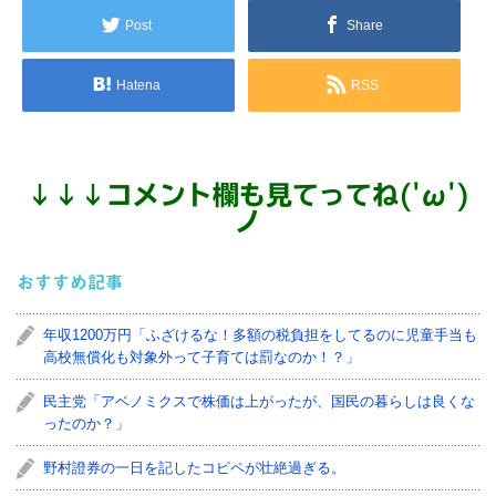
Post
Share
Hatena
RSS
↓
↓
↓
コメント欄も見てってね('ω')
ノ
おすすめ記事
年収1200万円「ふざけるな！多額の税負担をしてるのに児童手当も
高校無償化も対象外って子育ては罰なのか！？」
民主党「アベノミクスで株価は上がったが、国民の暮らしは良くな
ったのか？」
野村證券の一日を記したコピペが壮絶過ぎる。