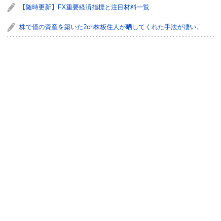
【随時更新】FX重要経済指標と注目材料一覧
株で億の資産を築いた2ch株板住人が晒してくれた手法が凄い。