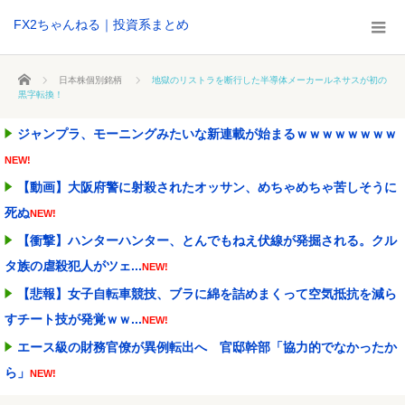
FX2ちゃんねる｜投資系まとめ
ホーム
日本株個別銘柄
地獄のリストラを断行した半導体メーカールネサスが初の
黒字転換！
ジャンプラ、モーニングみたいな新連載が始まるｗｗｗｗｗｗｗｗ
NEW!
【動画】大阪府警に射殺されたオッサン、めちゃめちゃ苦しそうに
死ぬ
NEW!
【衝撃】ハンターハンター、とんでもねえ伏線が発掘される。クル
タ族の虐殺犯人がツェ...
NEW!
【悲報】女子自転車競技、ブラに綿を詰めまくって空気抵抗を減ら
すチート技が発覚ｗｗ...
NEW!
エース級の財務官僚が異例転出へ 官邸幹部「協力的でなかったか
ら」
NEW!
週間少年ジャンプのグッズ(43億円分)を注文してキャンセルした32