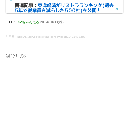
関連記事：
東洋経済がリストラランキング(過去
5年で従業員を減らした500社)を公開！
1001:
FX2ちゃんねる
2014/10/03(株)
引用元：http://ai.2ch.sc/test/read.cgi/newsplus/1431488288/
ｽﾎﾟﾝｻｰﾘﾝｸ