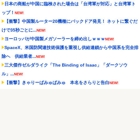
日本の商船が中国に臨検された場合は「台湾軍が対応」と台湾軍ト
ップ！
NEW!
【衝撃】中国製ルーター20機種にバックドア発見！ ネットに繋ぐだ
けで35秒ごとに...
NEW!
ヨーロッパが中国製メガソーラーを締め出しｗｗｗ
NEW!
SpaceX、米国防関連技術保護を重視し供給連鎖から中国系を完全排
除へ 供給業者...
NEW!
三大傑作ゼルダライク「The Binding of Isaac」「ダークソウ
ル」...
NEW!
【衝撃】きゃりーぱみゅぱみゅ 本名をさらりと告白
NEW!
世間では神ゲーと言われているが個人的にはクソゲーだと思うゲー
ム挙げてけ
NEW!
【ウマ娘】昔の水着がそのまま入るジャーニー…まるで成長してい
ない！？
NEW!