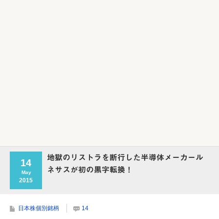
Powered by livedoor 相互RSS
地獄のリストラを断行した半導体メーカール
14
ネサスが初の黒字転換！
May
2015
日本株個別銘柄
14