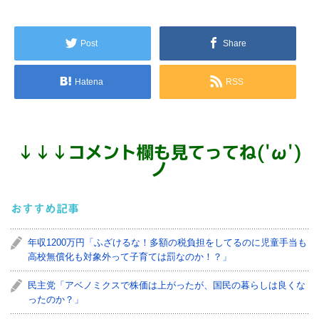
Post
Share
Hatena
RSS
↓
↓
↓
コメント欄も見てってね('ω')
ノ
おすすめ記事
年収1200万円「ふざけるな！多額の税負担をしてるのに児童手当も
高校無償化も対象外って子育ては罰なのか！？」
民主党「アベノミクスで株価は上がったが、国民の暮らしは良くな
ったのか？」