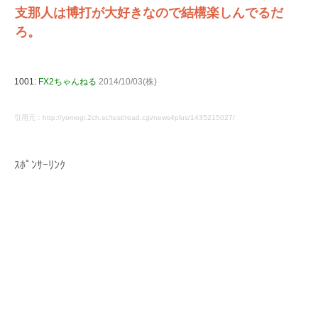
支那人は博打が大好きなので結構楽しんでるだ
ろ。
1001:
FX2ちゃんねる
2014/10/03(株)
引用元：http://yomogi.2ch.sc/test/read.cgi/news4plus/1435215027/
ｽﾎﾟﾝｻｰﾘﾝｸ