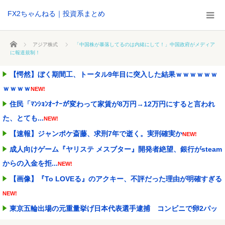
FX2ちゃんねる｜投資系まとめ
ホーム
アジア株式
「中国株が暴落してるのは内緒にして！」中国政府がメディア
に報道規制！
【愕然】ぼく期間工、トータル9年目に突入した結果ｗｗｗｗｗｗ
ｗｗｗｗ
NEW!
住民「ﾏﾝｼｮﾝｵｰﾅｰが変わって家賃が8万円→12万円にすると言われ
た、とても...
NEW!
【速報】ジャンポケ斎藤、求刑7年で逝く。実刑確実か
NEW!
成人向けゲーム『ヤリステ メスブター』開発者絶望、銀行がsteam
からの入金を拒...
NEW!
【画像】『To LOVEる』のアクキー、不評だった理由が明確すぎる
NEW!
東京五輪出場の元重量挙げ日本代表選手逮捕 コンビニで卵2パッ
クとしょうゆ1本(8...
NEW!