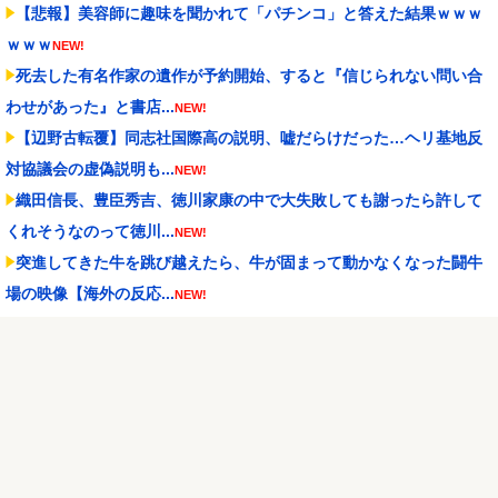
【悲報】美容師に趣味を聞かれて「パチンコ」と答えた結果ｗｗｗ
ｗｗｗ
NEW!
死去した有名作家の遺作が予約開始、すると『信じられない問い合
わせがあった』と書店...
NEW!
【辺野古転覆】同志社国際高の説明、嘘だらけだった…ヘリ基地反
対協議会の虚偽説明も...
NEW!
織田信長、豊臣秀吉、徳川家康の中で大失敗しても謝ったら許して
くれそうなのって徳川...
NEW!
突進してきた牛を跳び越えたら、牛が固まって動かなくなった闘牛
場の映像【海外の反応...
NEW!
【遊戯王】ヤドカリューで900レス目指すスレ
NEW!
家庭菜園やってるけど、最近空芯菜が評価され過ぎだと思
う！！！！！
NEW!
ストリートファイター6 スマスロ新台｜初打ち評価＆感想、Twitter
報告まとめ
NEW!