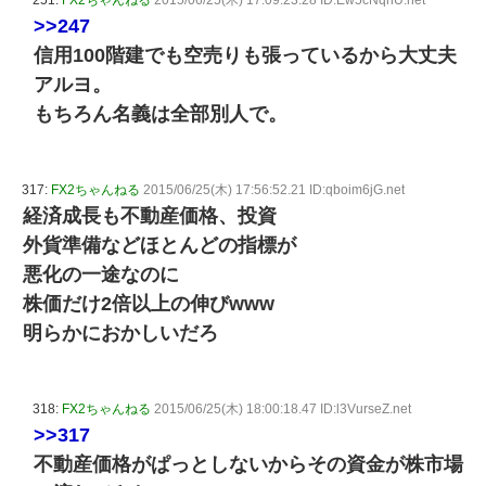
251:
FX2ちゃんねる
2015/06/25(木) 17:09:23.28 ID:Ew5cNqhU.net
>>247
信用100階建でも空売りも張っているから大丈夫
アルヨ。
もちろん名義は全部別人で。
317:
FX2ちゃんねる
2015/06/25(木) 17:56:52.21 ID:qboim6jG.net
経済成長も不動産価格、投資
外貨準備などほとんどの指標が
悪化の一途なのに
株価だけ2倍以上の伸びwww
明らかにおかしいだろ
318:
FX2ちゃんねる
2015/06/25(木) 18:00:18.47 ID:l3VurseZ.net
>>317
不動産価格がぱっとしないからその資金が株市場