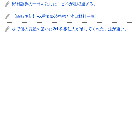
野村證券の一日を記したコピペが壮絶過ぎる。
【随時更新】FX重要経済指標と注目材料一覧
株で億の資産を築いた2ch株板住人が晒してくれた手法が凄い。