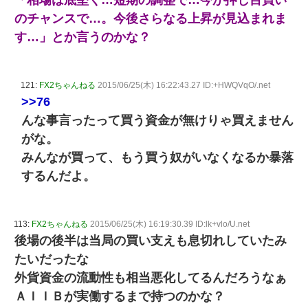
「相場は底堅く…短期の調整で…今が押し目買い
のチャンスで…。今後さらなる上昇が見込まれま
す…」とか言うのかな？
121:
FX2ちゃんねる
2015/06/25(木) 16:22:43.27 ID:+HWQVqO/.net
>>76
んな事言ったって買う資金が無けりゃ買えません
がな。
みんなが買って、もう買う奴がいなくなるか暴落
するんだよ。
113:
FX2ちゃんねる
2015/06/25(木) 16:19:30.39 ID:lk+vlo/U.net
後場の後半は当局の買い支えも息切れしていたみ
たいだったな
外貨資金の流動性も相当悪化してるんだろうなぁ
ＡＩＩＢが実働するまで持つのかな？