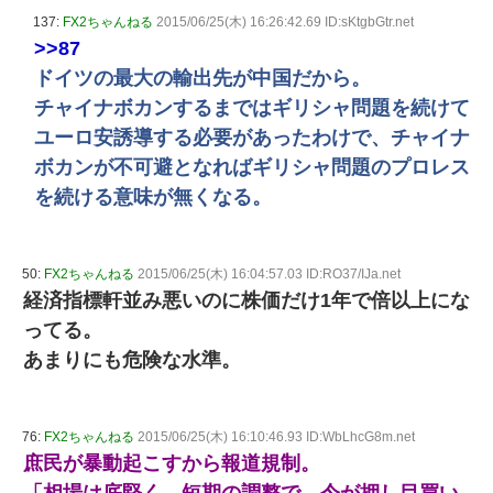
137:
FX2ちゃんねる
2015/06/25(木) 16:26:42.69 ID:sKtgbGtr.net
>>87
ドイツの最大の輸出先が中国だから。
チャイナボカンするまではギリシャ問題を続けて
ユーロ安誘導する必要があったわけで、チャイナ
ボカンが不可避となればギリシャ問題のプロレス
を続ける意味が無くなる。
50:
FX2ちゃんねる
2015/06/25(木) 16:04:57.03 ID:RO37/IJa.net
経済指標軒並み悪いのに株価だけ1年で倍以上にな
ってる。
あまりにも危険な水準。
76:
FX2ちゃんねる
2015/06/25(木) 16:10:46.93 ID:WbLhcG8m.net
庶民が暴動起こすから報道規制。