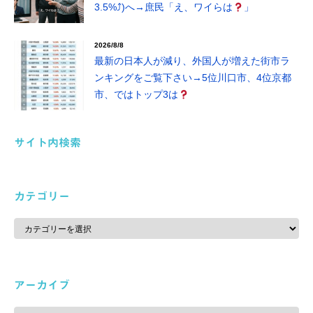
3.5%⤴)へ→庶民「え、ワイらは
」
2026/8/8
最新の日本人が減り、外国人が増えた街市ラ
ンキングをご覧下さい→5位川口市、4位京都
市、ではトップ3は
サイト内検索
カテゴリー
カ
テ
ゴ
リ
ー
アーカイブ
ア