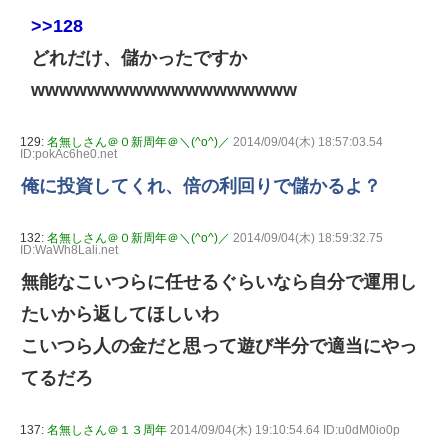
>>128
どれだけ、儲かったですか
wwwwwwwwwwwwwwwwwww
129:
名無しさん＠０新周年＠＼(^o^)／
2014/09/04(木) 18:57:03.54
ID:pokAc6he0.net
俺に投資してくれ、倍の利回りで儲かるよ？
132:
名無しさん＠０新周年＠＼(^o^)／
2014/09/04(木) 18:59:32.75
ID:WaWh8Lali.net
無能なこいつらに任せるぐらいなら自分で運用し
たいから返してほしいわ
こいつら人の金だと思って遊び半分で適当にやっ
てるだろ
137:
名無しさん＠１３周年
2014/09/04(木) 19:10:54.64 ID:u0dM0io0p