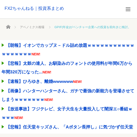
FX2ちゃんねる｜投資系まとめ
ホーム
アベノミクス相場
GPIF(年金)がベンチャー企業への投資を前向きに検討。
【朗報】イオンでカップヌ－ドル詰め放題ｗｗｗｗｗｗｗｗｗｗｗ
ｗｗｗｗｗｗｗ
NEW!
【悲報】太鼓の達人、お馴染みのフォントの使用料が年間6万から
年間320万になった...
NEW!
【速報】ひろゆき、離婚wwwwww
NEW!
【画像】ハンターハンターさん、ガチで最強の新能力を登場させて
しまうｗｗｗｗｗｗｗ
NEW!
【放送事故】フジテレビ、女子大生を大量投入して闇深エ○番組ｗ
ｗｗｗ
NEW!
【悲報】任天堂キッズさん、「Aボタン長押し」に気づかず任天堂
に修正させてしまう
NEW!