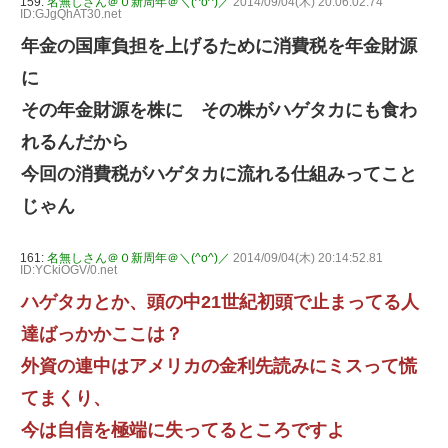
159:
名無しさん＠０新周年＠＼(^o^)／
2014/09/04(木) 20:06:02.74
ID:GJgQhAT30.net
年金の国庫負担を上げるために消費税を年金財源
に
その年金財源を株に その株がハゲタカにも食わ
れるんだから
今回の消費税がハゲタカに流れる仕組みってこと
じゃん
161:
名無しさん＠０新周年＠＼(^o^)／
2014/09/04(木) 20:14:52.81
ID:YCkiOGV/0.net
ハゲタカとか、頭の中21世紀初頭で止まってる人
達ばっかかここは？
外資の連中はアメリカの金利先読みにミスって慌
てまくり、
今は自信を極端に失ってるところですよ