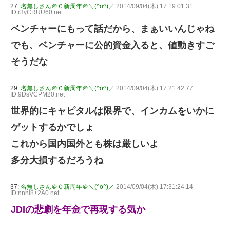
27:
名無しさん＠０新周年＠＼(^o^)／
2014/09/04(木) 17:19:01.31
ID:r3yCRUU60.net
ベンチャーにもって話だから、まぁいいんじゃね
でも、ベンチャーに公的資金入ると、値動きすご
そうだな
29:
名無しさん＠０新周年＠＼(^o^)／
2014/09/04(木) 17:21:42.77
ID:9DsVCPM20.net
世界的にキャピタルは限界で、インカムをいかに
ゲットするかでしょ
これから国内国外とも株は厳しいよ
多分大損するだろうね
37:
名無しさん＠０新周年＠＼(^o^)／
2014/09/04(木) 17:31:24.14
ID:nnhi8+2A0.net
JDIの悲劇を年金で再現する気か