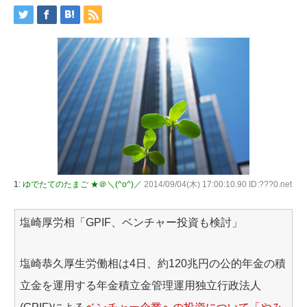
1:
ゆでたてのたまご ★＠＼(^o^)／
2014/09/04(木) 17:00:10.90 ID:???0.net
塩崎厚労相「GPIF、ベンチャー投資も検討」
塩崎恭久厚生労働相は4日、約120兆円の公的年金の積
立金を運用する年金積立金管理運用独立行政法人