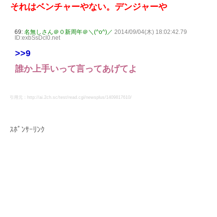
それはベンチャーやない。デンジャーや
69:
名無しさん＠０新周年＠＼(^o^)／
2014/09/04(木) 18:02:42.79
ID:exbSsDcl0.net
>>9
誰か上手いって言ってあげてよ
引用元：http://ai.2ch.sc/test/read.cgi/newsplus/1409817610/
ｽﾎﾟﾝｻｰﾘﾝｸ