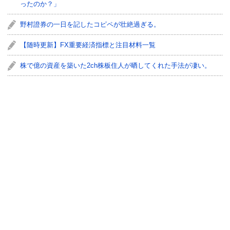
ったのか？」
野村證券の一日を記したコピペが壮絶過ぎる。
【随時更新】FX重要経済指標と注目材料一覧
株で億の資産を築いた2ch株板住人が晒してくれた手法が凄い。