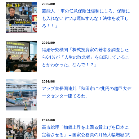
2026/8/9
芸能人 「車の任意保険は強制にしろ、保険に
も入れないヤツは運転すんな！法律を改正し
ろ！！」
2026/8/9
結婚研究機関「株式投資家の若者を調査した
ら64％が『人生の敗北者』を自認しているこ
とがわかった。なんで！？」
2026/8/8
アラブ首長国連邦「秋田市に2兆円の超巨大デ
ータセンター建てるわ」
2026/8/8
高市総理「物価上昇を上回る賃上げを日本に
定着させる」→国家公務員の月給大幅増額(約