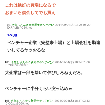
これは絶好の買場になるで
おまいら借金してでも買え
93:
名無しさん＠０新周年＠＼(^o^)／
2014/09/04(木) 18:26:06.20
ID:RPbEsPCS0.net
>>88
ベンチャー企業（完璧未上場）と上場会社を勘違
いしてるヤツおるな
101:
名無しさん＠０新周年＠＼(^o^)／
2014/09/04(木) 18:34:51.66
ID:YDiKrw9e0.net
大企業は一部を除いて伸びしろねぇだろ。
ベンチャーに半分くらい突っ込めｗ
106:
名無しさん＠０新周年＠＼(^o^)／
2014/09/04(木) 18:37:03.43
ID:COxgx3G90.net