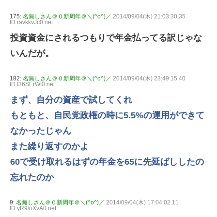
175:
名無しさん＠０新周年＠＼(^o^)／
2014/09/04(木) 21:03:30.35
ID:ravkkvJc0.net
投資資金にされるつもりで年金払ってる訳じゃな
いんだが。
182:
名無しさん＠０新周年＠＼(^o^)／
2014/09/04(木) 23:49:15.40
ID:I36SErWt0.net
まず、自分の資産で試してくれ
もともと、自民党政権の時に5.5%の運用ができて
なかったじゃん
また繰り返すのかよ
60で受け取れるはずの年金を65に先延ばししたの
忘れたのか
9:
名無しさん＠０新周年＠＼(^o^)／
2014/09/04(木) 17:04:02.11
ID:yR9/oXvA0.net