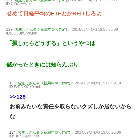
127:
名無しさん＠０新周年＠＼(^o^)／
2014/09/04(木) 18:55:00.77
ID:CYrAt+AuI.net
せめて日経平均のETFとかREITしろよ
128:
名無しさん＠０新周年＠＼(^o^)／
2014/09/04(木) 18:55:05.99
ID:U0GBbS/P0.net
「損したらどうする」というやつは
儲かったときには知らんぷり
133:
名無しさん＠０新周年＠＼(^o^)／
2014/09/04(木) 19:00:09.19
ID:FzDDXiC+0.net
>>128
お前みたいな責任を取らないクズしか居ないから
な
134:
名無しさん＠０新周年＠＼(^o^)／
2014/09/04(木) 19:00:25.06
ID:+lCc3KMr0.net