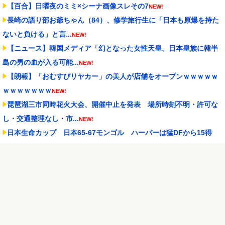
【百合】日曜夜のミミ×シーナ画像スレその7
NEW!
長崎の語り部お爺ちゃん（84）、修学旅行生に「日本も原爆を持た
ないと負ける」と言...
NEW!
【ニュース】韓国メディア「幻となった女性天皇。日本皇族に韓半
島の男の血が入る可能...
NEW!
【朗報】「おむすびリヤカー」の美人が店舗をオープンｗｗｗｗｗ
ｗｗｗｗｗｗｗ
NEW!
琵琶湖三市同時花火大会、開催中止を発表 場所時刻不明・許可な
し・交通整理なし・市...
NEW!
日本生命カップ 日本65-67モンゴル ハーパーは猛DFから15得
点、しかしラス...
NEW!
【阪神スタメン】2(遊)元山 7(二)高寺 vs中日 2026/08/09
NEW!
【にじ甲2026】Winners準決勝第2試合：朝晴 - ロイヤルナイツ！
ロイヤ...
NEW!