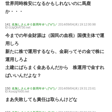
世界同時株安になるかもしれないのに馬鹿
か・・・
141:
名無しさん＠０新周年＠＼(^o^)／
2014/09/04(木) 19:12:00.98
ID:GJgQhAT30.net
今までの年金財源は（国民の血税）国債主体で運
用しろ
新たに株で運用するなら、金刷ってその金で株に
運用しろよ
土建にばらまく金あるんだから 株運用で金すれ
ばいいんだよな？
150:
名無しさん＠０新周年＠＼(^o^)／
2014/09/04(木) 19:31:23.61
ID:KoxzgYv00.net
まあ失敗しても責任は取らんけどな