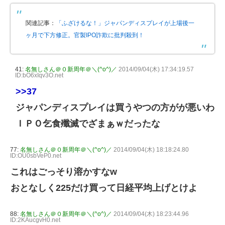
関連記事：
「ふざけるな！」ジャパンディスプレイが上場後一
ヶ月で下方修正。官製IPO詐欺に批判殺到！
41:
名無しさん＠０新周年＠＼(^o^)／
2014/09/04(木) 17:34:19.57
ID:bO6xIqv3O.net
>>37
ジャパンディスプレイは買うやつの方がが悪いわ
ＩＰＯ乞食殲滅でざまぁｗだったな
77:
名無しさん＠０新周年＠＼(^o^)／
2014/09/04(木) 18:18:24.80
ID:OU0sbVeP0.net
これはごっそり溶かすなw
おとなしく225だけ買って日経平均上げとけよ
88:
名無しさん＠０新周年＠＼(^o^)／
2014/09/04(木) 18:23:44.96
ID:2KAucgvH0.net