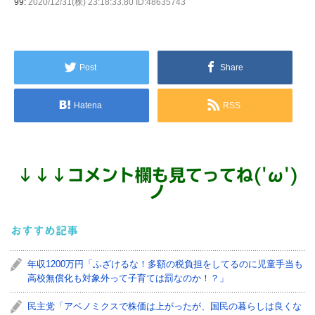
99:
2020/12/31(株) 23:18:33.80 ID:48635743
Post
Share
Hatena
RSS
↓
↓
↓
コメント欄も見てってね('ω')
ノ
おすすめ記事
年収1200万円「ふざけるな！多額の税負担をしてるのに児童手当も
高校無償化も対象外って子育ては罰なのか！？」
民主党「アベノミクスで株価は上がったが、国民の暮らしは良くな