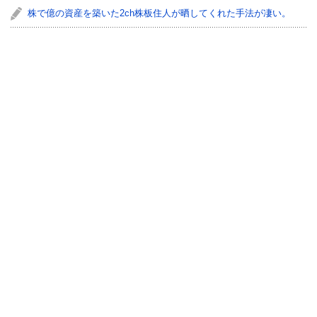
株で億の資産を築いた2ch株板住人が晒してくれた手法が凄い。