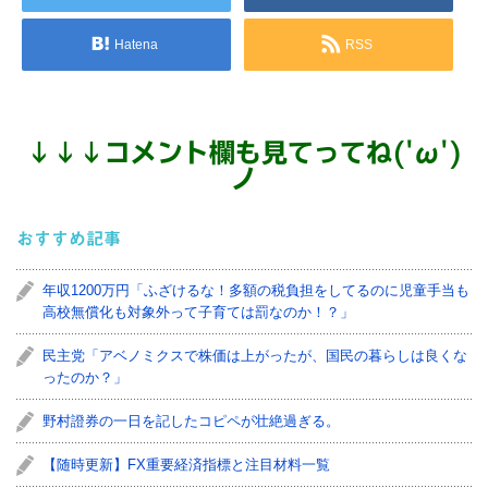
Hatena
RSS
↓
↓
↓
コメント欄も見てってね('ω')
ノ
おすすめ記事
年収1200万円「ふざけるな！多額の税負担をしてるのに児童手当も
高校無償化も対象外って子育ては罰なのか！？」
民主党「アベノミクスで株価は上がったが、国民の暮らしは良くな
ったのか？」
野村證券の一日を記したコピペが壮絶過ぎる。
【随時更新】FX重要経済指標と注目材料一覧