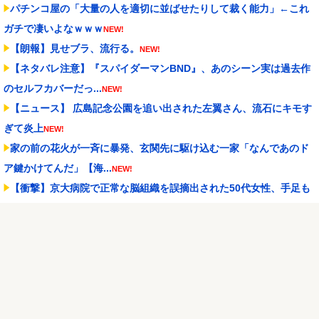
パチンコ屋の「大量の人を適切に並ばせたりして裁く能力」←これ
ガチで凄いよなｗｗｗ
NEW!
【朗報】見せブラ、流行る。
NEW!
【ネタバレ注意】『スパイダーマンBND』、あのシーン実は過去作
のセルフカバーだっ...
NEW!
【ニュース】 広島記念公園を追い出された左翼さん、流石にキモす
ぎて炎上
NEW!
家の前の花火が一斉に暴発、玄関先に駆け込む一家「なんであのド
ア鍵かけてんだ」【海...
NEW!
【衝撃】京大病院で正常な脳組織を誤摘出された50代女性、手足も
動かせず自発呼吸も...
NEW!
ドン・キホーテ露店「うなぎのかば焼き」で食中毒 男女14人が発熱
や腹痛など訴え…...
NEW!
シュート選手が結婚を発表、ネモ選手とウメハラ選手が婚姻届の証
人に。
NEW!