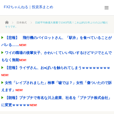
FX2ちゃんねる｜投資系まとめ
ホーム
日本株式
日経平均株価大暴騰で1343円高！これは約21年ぶりの上げ幅だ
そうです。
【悲報】 飛行機のパイロットさん、「駅弁」を食べていることが
バレる……
NEW!
ワイの職場の後輩女子、かわいくていい匂いするけどマジでとんで
もなく無能
NEW!
【悲報】ライザさん、お●ぱいを触られてしまうｗｗｗｗｗｗｗｗ
NEW!
女性「レイプされました」検事「嘘では？」女性「傷ついたので訴
えます」
NEW!
【朗報】プチプチで有名な川上産業、社名を「プチプチ株式会社」
に変更ｗｗｗｗｗ
NEW!
ワイ「子供2人目欲しいんやが、、、」ヨッメ「金は？育児は？私