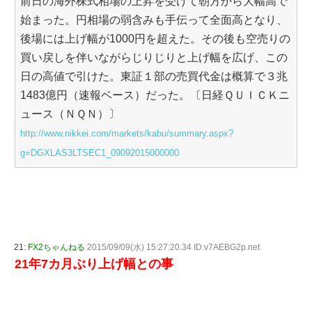
前日の海外株式相場の上昇を受けて朝方から大幅高で
始まった。円相場の弱含みも手伝って全面高となり、
後場には上げ幅が1000円を超えた。その後も空売りの
買い戻しを伴いながらじりじりと上げ幅を広げ、この
日の高値で引けた。東証１部の売買代金は概算で３兆
1483億円（速報ベース）だった。〔日経ＱＵＩＣＫニ
ュース（ＮＱＮ）〕
http://www.nikkei.com/markets/kabu/summary.aspx?
g=DGXLAS3LTSEC1_09092015000000
21:
FX2ちゃんねる
2015/09/09(水) 15:27:20.34 ID:v7AEBG2p.net
21年7カ月ぶり上げ幅との事