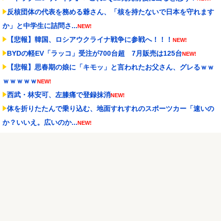
反核団体の代表を務める爺さん、「核を持たないで日本を守れます
か」と中学生に詰問さ...
NEW!
【悲報】韓国、ロシアウクライナ戦争に参戦へ！！！
NEW!
BYDの軽EV「ラッコ」受注が700台超 7月販売は125台
NEW!
【悲報】思春期の娘に「キモッ」と言われたお父さん、グレるｗｗ
ｗｗｗｗｗ
NEW!
西武・林安可、左膝痛で登録抹消
NEW!
体を折りたたんで乗り込む、地面すれすれのスポーツカー「速いの
か？いいえ。広いのか...
NEW!
セレッソ大阪がアル・アハリからシリア代表FWパブロ・サバックを
獲得へ 2025年...
NEW!
Powered by livedoor 相互RSS