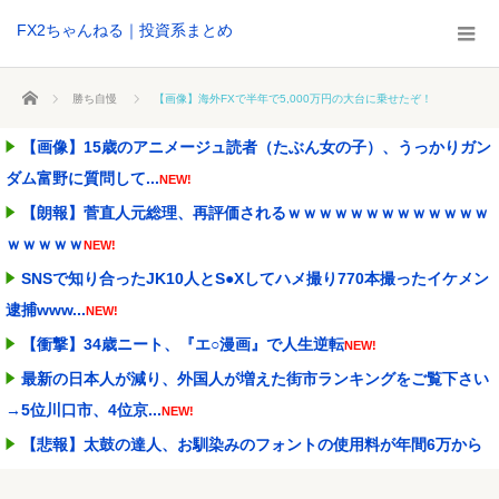
FX2ちゃんねる｜投資系まとめ
ホーム
勝ち自慢
【画像】海外FXで半年で5,000万円の大台に乗せたぞ！
【画像】15歳のアニメージュ読者（たぶん女の子）、うっかりガン
ダム富野に質問して...
NEW!
【朗報】菅直人元総理、再評価されるｗｗｗｗｗｗｗｗｗｗｗｗｗ
ｗｗｗｗｗ
NEW!
SNSで知り合ったJK10人とS●Xしてハメ撮り770本撮ったイケメン
逮捕www...
NEW!
【衝撃】34歳ニート、『エ○漫画』で人生逆転
NEW!
最新の日本人が減り、外国人が増えた街市ランキングをご覧下さい
→5位川口市、4位京...
NEW!
【悲報】太鼓の達人、お馴染みのフォントの使用料が年間6万から
年間320万になった...
NEW!