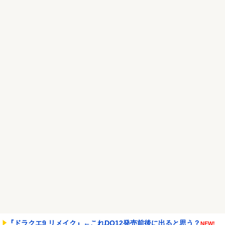
【悲報】日本円、「日米協調介入」すら無効化してしまうｗｗｗｗ
ｗ
NEW!
シカ「ヒマワリ全部喰った」 郡山布引風の高原まつり中止
NEW!
Powered by livedoor 相互RSS
『ドラクエ9 リメイク』←これDQ12発売前後に出ると思う？
NEW!