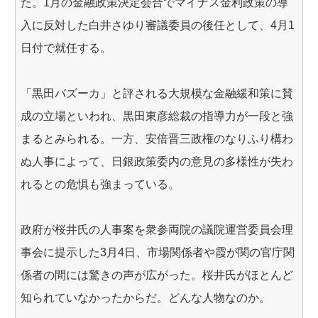
た。1月の金融政策決定会合でマイナス金利政策の導
入に反対した白井さゆり審議委員の後任として、4月1
日付で就任する。
「黒田バズーカ」と評される大規模な金融緩和策に賛
成の立場といわれ、黒田東彦総裁の指導力が一段と強
まるとみられる。一方、安倍晋三政権のなりふり構わ
ぬ人事によって、日銀政策委内の意見の多様性が失わ
れるとの危惧も強まっている。
政府が桜井氏の人事案を衆参両院の議院運営委員会理
事会に提示した3月4日、市場関係者や霞が関の官庁関
係者の間には驚きの声が広がった。桜井氏がほとんど
知られていなかったからだ。どんな人物なのか。