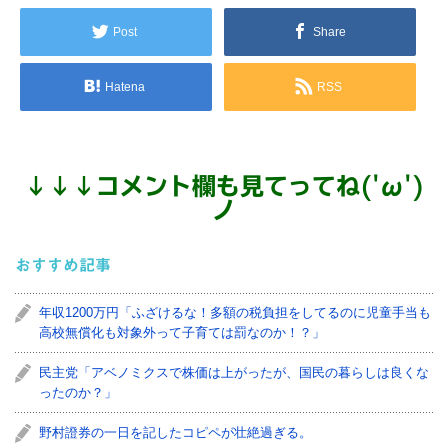
Post
Share
Hatena
RSS
↓
↓
↓
コメント欄も見てってね('ω')
ノ
おすすめ記事
年収1200万円「ふざけるな！多額の税負担をしてるのに児童手当も
高校無償化も対象外って子育ては罰なのか！？」
民主党「アベノミクスで株価は上がったが、国民の暮らしは良くな
ったのか？」
野村證券の一日を記したコピペが壮絶過ぎる。