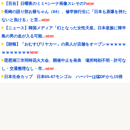
【百合】日曜夜のミミ×シーナ画像スレその7
NEW!
長崎の語り部お爺ちゃん（84）、修学旅行生に「日本も原爆を持た
ないと負ける」と言...
NEW!
【ニュース】韓国メディア「幻となった女性天皇。日本皇族に韓半
島の男の血が入る可能...
NEW!
【朗報】「おむすびリヤカー」の美人が店舗をオープンｗｗｗｗｗ
ｗｗｗｗｗｗｗ
NEW!
琵琶湖三市同時花火大会、開催中止を発表 場所時刻不明・許可な
し・交通整理なし・市...
NEW!
日本生命カップ 日本65-67モンゴル ハーパーは猛DFから15得
点、しかしラス...
NEW!
【阪神スタメン】2(遊)元山 7(二)高寺 vs中日 2026/08/09
NEW!
【にじ甲2026】Winners準決勝第2試合：朝晴 - ロイヤルナイツ！
ロイヤ...
NEW!