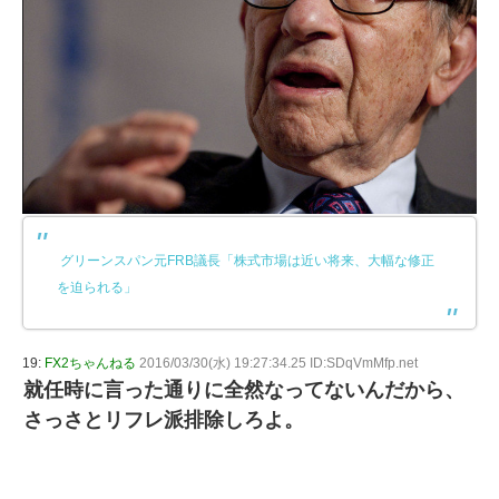
グリーンスパン元FRB議長「株式市場は近い将来、大幅な修正
を迫られる」
19:
FX2ちゃんねる
2016/03/30(水) 19:27:34.25 ID:SDqVmMfp.net
就任時に言った通りに全然なってないんだから、
さっさとリフレ派排除しろよ。