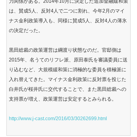
力関係がある。2014年10月に決定した追加金融緩和策
は、賛成5人、反対4人で二つに割れ、今年2月のマイ
ナス金利政策導入も、同様に賛成5人、反対4人の薄氷
の決定だった。
黒田総裁の政策運営は綱渡り状態なのだ。官邸側は
2015年、名うてのリフレ派、原田泰氏を審議委員に送
り込むなど、大規模緩和策に消極的な委員を積極派に
入れ替えてきた。マイナス金利政策に反対票を投じた
白井氏が桜井氏に交代することで、また黒田総裁への
支持票が増え、政策運営は安定するとみられる。
http://www.j-cast.com/2016/03/30262699.html