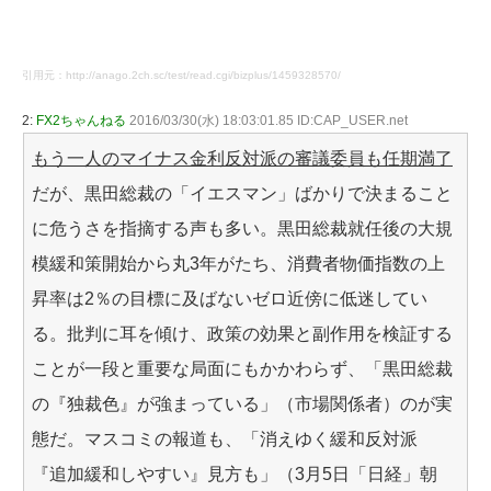
引用元：http://anago.2ch.sc/test/read.cgi/bizplus/1459328570/
2:
FX2ちゃんねる
2016/03/30(水) 18:03:01.85 ID:CAP_USER.net
もう一人のマイナス金利反対派の審議委員も任期満了
だが、黒田総裁の「イエスマン」ばかりで決まること
に危うさを指摘する声も多い。黒田総裁就任後の大規
模緩和策開始から丸3年がたち、消費者物価指数の上
昇率は2％の目標に及ばないゼロ近傍に低迷してい
る。批判に耳を傾け、政策の効果と副作用を検証する
ことが一段と重要な局面にもかかわらず、「黒田総裁
の『独裁色』が強まっている」（市場関係者）のが実
態だ。マスコミの報道も、「消えゆく緩和反対派
『追加緩和しやすい』見方も」（3月5日「日経」朝