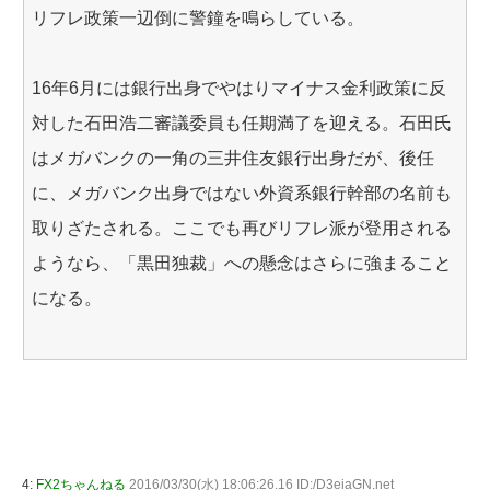
リフレ政策一辺倒に警鐘を鳴らしている。
16年6月には銀行出身でやはりマイナス金利政策に反
対した石田浩二審議委員も任期満了を迎える。石田氏
はメガバンクの一角の三井住友銀行出身だが、後任
に、メガバンク出身ではない外資系銀行幹部の名前も
取りざたされる。ここでも再びリフレ派が登用される
ようなら、「黒田独裁」への懸念はさらに強まること
になる。
4:
FX2ちゃんねる
2016/03/30(水) 18:06:26.16 ID:/D3eiaGN.net