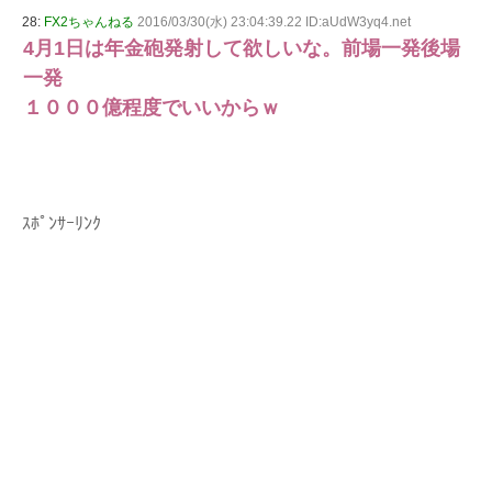
28:
FX2ちゃんねる
2016/03/30(水) 23:04:39.22 ID:aUdW3yq4.net
4月1日は年金砲発射して欲しいな。前場一発後場
一発
１０００億程度でいいからｗ
ｽﾎﾟﾝｻｰﾘﾝｸ