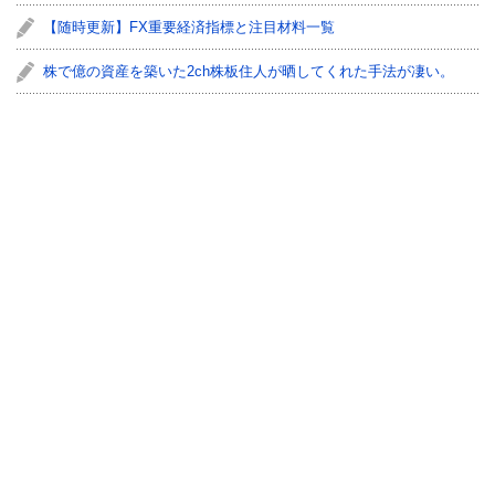
【随時更新】FX重要経済指標と注目材料一覧
株で億の資産を築いた2ch株板住人が晒してくれた手法が凄い。