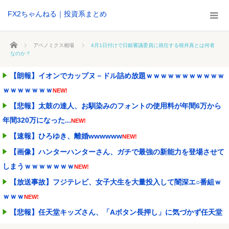
FX2ちゃんねる｜投資系まとめ
ホーム
アベノミクス相場
4月1日付けで日銀審議委員に就任する桜井真とは何者
なのか？
【朗報】イオンでカップヌ－ドル詰め放題ｗｗｗｗｗｗｗｗｗｗｗ
ｗｗｗｗｗｗｗ
NEW!
【悲報】太鼓の達人、お馴染みのフォントの使用料が年間6万から
年間320万になった...
NEW!
【速報】ひろゆき、離婚wwwwww
NEW!
【画像】ハンターハンターさん、ガチで最強の新能力を登場させて
しまうｗｗｗｗｗｗｗ
NEW!
【放送事故】フジテレビ、女子大生を大量投入して闇深エ○番組ｗ
ｗｗｗ
NEW!
【悲報】任天堂キッズさん、「Aボタン長押し」に気づかず任天堂
に修正させてしまう
NEW!