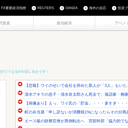
FX重要経済指標
REUTERS
OANDA
海外の反応
投資ブ
式投資
政治経済
アベノ
場がどうなるのか話し合おうぜ！
【悲報】ワイのせいで会社を辞めた新人が「3人」もいた
清水アキラの息子・清水良太郎さん死去で、落語家・柳
【画像あり】えっ、ワイ氏の「貯金」・・・多すぎ・・
町の弁当屋「申し訳ないが消費税1%になったらその分商
エース級の財務官僚が異例転出へ 官邸幹部「協力的で