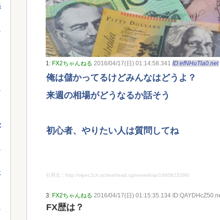
果
1:
FX2ちゃんねる
2016/04/17(日) 01:14:58.341
ID:efNHuTla0.net
俺は儲かってるけどみんなはどうよ？
来週の相場がどうなるか話そう
獄
初心者、やりたい人は質問してね
に
引用元：http://viper.2ch.sc/test/read.cgi/news4vip/1460823298/
3:
FX2ちゃんねる
2016/04/17(日) 01:15:35.134 ID:QAYDHcZ50.n
FX歴は？