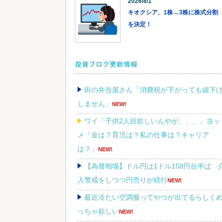
2026/8/1
キオクシア、1株→3株に株式分割
を決定！
投資ブログ更新情報
街の弁当屋さん「消費税が下がっても値下
しません」
NEW!
ワイ「子供2人目欲しいんやが、、、」ヨッ
メ「金は？育児は？私の仕事は？キャリア
は？」
NEW!
【為替相場】ドル円は1ドル158円台半ば 
入警戒をしつつ円売りが続行
NEW!
最近冷たい空調服ってやつが出てるらしく
っちゃ欲しい
NEW!