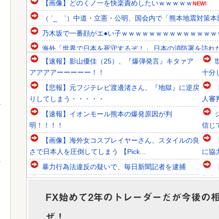
【画像】どのくノ一を快楽責めしたいｗｗｗｗｗ
NEW!
（ ´_ゝ`）中道・立憲・公明、国会内で「熊本地震対策本
乃木坂で一番顔がエ●い子ｗｗｗｗｗｗｗｗｗｗｗｗｗｗ
海外「世界で日本を死守するぞ！」 日本の消防署を訪れ
【速報】影山優佳（25）、『爆弾発言』キタァア
韓国人「大統領が直接乗り出して大韓サッカー協会の非民主
アアアアーーーーー！！
十分
韓国人「意外に日本との関係が深い地球の裏側の国がこちら
【悲報】元フジテレビ渡邊渚さん、『地獄』に逆戻
韓国人「SKハイニックスが10%台の暴落！外国人投資家と
りしてしまう・・・・・
人審
【速報】イオンモール熊本の爆発原因が判
明！！！！
信じ
【画像】海外女コスプレイヤーさん、スタイルの良
Powered by livedoor 相互RSS
さで日本人を圧倒してしまう 【Pick...
に協
暴力行為法違反の疑いで、毎日新聞記者を逮捕
と！
ジャップ「クリスマスお祝いした1週間後にみんな
で神社行きます」←これ
FX始めて2年のトレーダーだが今後の
日本
【画像】「マスク美人さん、また我々を欺く」←海
ぜ！