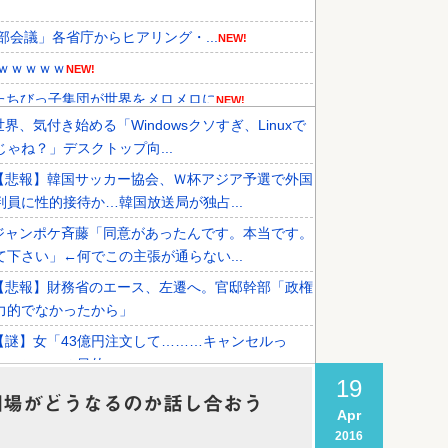
部会議」各省庁からヒアリング・...
NEW!
ｗｗｗｗｗ
NEW!
たちびっ子集団が世界をメロメロに
NEW!
世界、気付き始める「Windowsクソすぎ、Linuxで
的な運営を厳しく批判した理由がこ...
NEW!
じゃね？」デスクトップ向...
です‥」→「国境を越えた驚くべき...
NEW!
【悲報】韓国サッカー協会、Ｗ杯アジア予選で外国
機関が売り越しを仕掛けコスピが...
判員に性的接待か…韓国放送局が独占...
ジャンポケ斉藤「同意があったんです。本当です。
て下さい」←何でこの主張が通らない...
【悲報】財務省のエース、左遷へ。官邸幹部「政権
力的でなかったから」
【謎】女「43億円注文して………キャンセルっ
」←こいつの目的
19
【悲報】消費減税とか言う対した効果もないもので
相場がどうなるのか話し合おう
Apr
経済破滅へ
2016