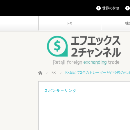
世界の株価
FX
株
ホーム
FX
FX始めて2年のトレーダーだが今後の相
スポンサーリンク