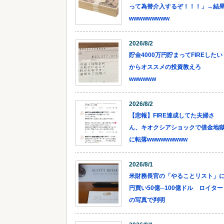
って為替介入するぞ！！！」→結
wwwwwwwww
2026/8/2
貯金4000万円貯まってFIREしたい
からオススメの投資教えろ
wwwwww
2026/8/2
【悲報】FIRE達成してた夫婦さ
ん、キオクシアショックで借金地
に転落wwwwwwwww
2026/8/1
米財務長官の「やることリスト」
円買い50億─100億ドル ロイター
の写真で判明