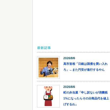
最新記事
2026/8/6
高市首相「日銀は国債を買い入れ
ろ」←また円安が進行するやん
2026/8/6
町の弁当屋「申し訳ないが消費税
1%になったらその分商品代を値上
げするわ」