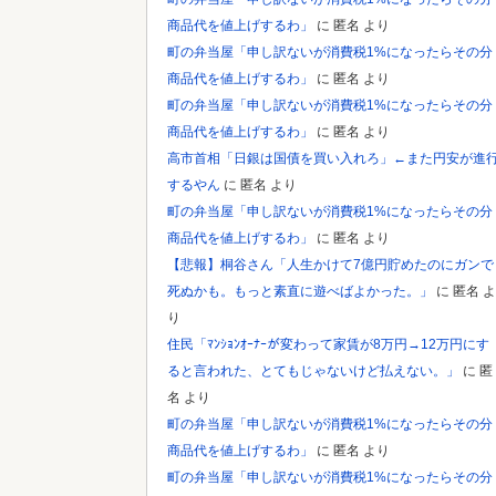
Powered by livedoor 相互RSS
商品代を値上げするわ」
に
匿名
より
町の弁当屋「申し訳ないが消費税1%になったらその分
商品代を値上げするわ」
に
匿名
より
町の弁当屋「申し訳ないが消費税1%になったらその分
商品代を値上げするわ」
に
匿名
より
高市首相「日銀は国債を買い入れろ」←また円安が進
するやん
に
匿名
より
町の弁当屋「申し訳ないが消費税1%になったらその分
商品代を値上げするわ」
に
匿名
より
【悲報】桐谷さん「人生かけて7億円貯めたのにガンで
死ぬかも。もっと素直に遊べばよかった。」
に
匿名
よ
り
住民「ﾏﾝｼｮﾝｵｰﾅｰが変わって家賃が8万円→12万円にす
ると言われた、とてもじゃないけど払えない。」
に
匿
名
より
町の弁当屋「申し訳ないが消費税1%になったらその分
商品代を値上げするわ」
に
匿名
より
町の弁当屋「申し訳ないが消費税1%になったらその分