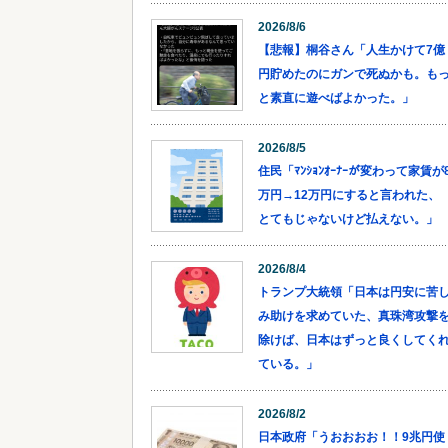
2026/8/6
【悲報】桐谷さん「人生かけて7億
円貯めたのにガンで死ぬかも。も
と素直に遊べばよかった。」
2026/8/5
住民「ﾏﾝｼｮﾝｵｰﾅｰが変わって家賃が
万円→12万円にすると言われた、
とてもじゃないけど払えない。」
2026/8/4
トランプ大統領「日本は円安に苦
み助けを求めていた、真珠湾攻撃
除けば、日本はずっと良くしてく
ている。」
2026/8/2
日本政府「うおおおお！！9兆円使