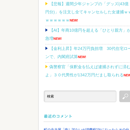
【悲報】週間少年ジャンプの「グッズ(43億
円分)」を注文し全てキャンセルした女逮捕ｗ
ｗｗｗｗｗｗ
NEW!
【AI】年商10億円を超える「ひとり親方」
急増
NEW!
【金利上昇】年24万円負担増 30代住宅ロ
ンで、内閣府試算
NEW!
偽警察官「保釈金を払えば逮捕されずに済
よ」３０代男性が1342万円だまし取られる
NEW
積水ハウス「地面師に55億円騙し取られ
た…」ワイ「はえーかわいそう…会社滅茶苦
やろなぁ」
NEW!
最近のコメント
町の弁当屋「申し訳ないが消費税1%になったらその分