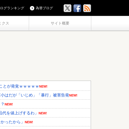
ログランキング
為替ブログ
ミクス
サイト概要
ことが発覚ｗｗｗｗｗ
NEW!
家小はだが「いじめ」「暴行」被害告発
NEW!
・？
NEW!
品代を値上げするわ」
NEW!
なかったから」
NEW!