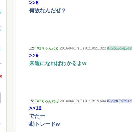
>>6
何故なんだぜ？
ｗ
が
12:
FX2ちゃんねる
2016/04/17(日) 01:18:21.322
ID:Zc6Loxq2d.n
ー
>>9
来週になればわかるよw
む
!
茶
15:
FX2ちゃんねる
2016/04/17(日) 01:19:15.604
ID:efNHuTla0.n
>>12
でたー
勘トレードw