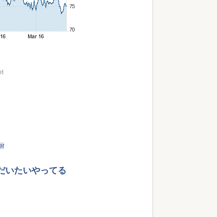
et
et
だいたいやってる