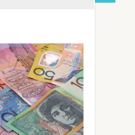
不動産ファンド「みんなで大家さん」が約2881億
債務超過 分配金の支払い停止めぐ...
red by livedoor 相互RSS