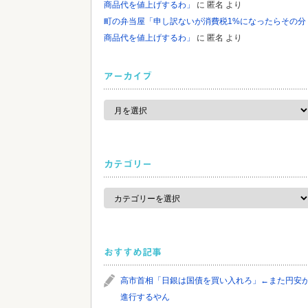
商品代を値上げするわ」
に
匿名
より
町の弁当屋「申し訳ないが消費税1%になったらその分
商品代を値上げするわ」
に
匿名
より
アーカイブ
ア
ー
カ
イ
ブ
カテゴリー
カ
テ
ゴ
リ
ー
おすすめ記事
高市首相「日銀は国債を買い入れろ」←また円安
進行するやん