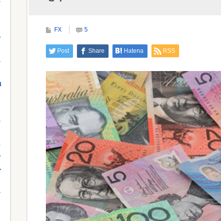
外でも流行りだした結果がこちらw w ...
円の
FX
5
っ
Powered by livedoor 相互RSS
Post
Share
Hatena
RSS
Powe
8
し
を
れ