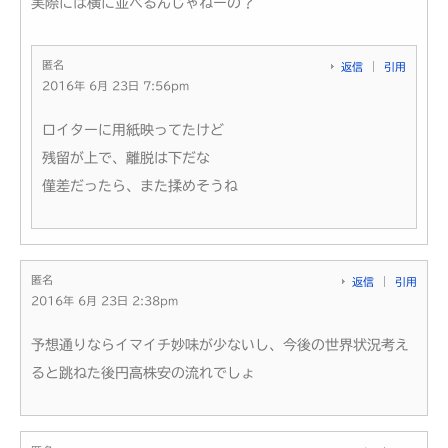
実際には横に並べるんじゃねーの？
匿名
返信
引用
2016年 6月 23日 7:56pm
ロイターに用紙映ってたけど
残留が上で、離脱は下だな
僅差だったら、また揉めそうね
匿名
返信
引用
2016年 6月 23日 2:38pm
予想通りならイマイチ妙味が少ないし、今後の世界状況考え
ると跳ねた後円高株安の流れでしょ