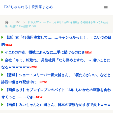
FX2ちゃんねる｜投資系まとめ
ホーム
FX
日本人FXトレーダーにイギリスがEUを離脱する可能性を聞いてみた結
果→離脱26.8% 残留55.3%
【謎】女「43億円注文して………キャンセルっと！」←こいつの目
的
NEW!
イニDの作者、機械はあんなに上手に描けるのにさ
NEW!
会社「キミ、転勤ね」 男性社員「なら辞めますわ」 → 凄いことに
なるｗｗｗｗｗｗ
NEW!
【悲報】ショートスリーパー堀大輔さん、「寝た方がいい」などと
誹謗中傷され配信中に...
NEW!
【画像あり】セブンイレブンのバイト「AIにちいかわの画像を食わ
せてっと………でき...
NEW!
【画像】みいちゃんと山田さん、日本の警察なめすぎで炎上ｗｗｗ
ｗwｗｗｗｗｗｗｗｗ...
NEW!