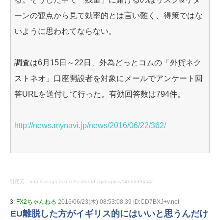
ーンの観点から見て効率的とは言い難く、得策ではな
いように思われてならない。
調査は6月15日～22日、外為どっとコムの「外貨ネク
ストネオ」口座開設者を対象にメールでアンケート回
答URLを送付して行った。有効回答数は794件。
http://news.mynavi.jp/news/2016/06/22/362/
引用元：http://anago.2ch.sc/test/read.cgi/bizplus/1466639454/
3:
FX2ちゃんねる
2016/06/23(木) 08:53:08.39 ID:CD7BXJ+v.net
EU離脱した方がイギリス的にはいいと思うんだけ