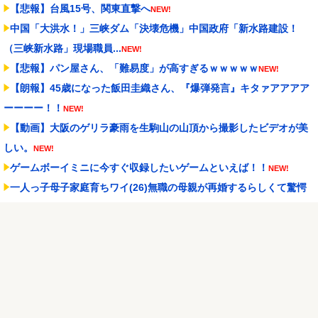
【悲報】台風15号、関東直撃へ
NEW!
中国「大洪水！」三峡ダム「決壊危機」中国政府「新水路建設！
（三峡新水路」現場職員...
NEW!
【悲報】パン屋さん、「難易度」が高すぎるｗｗｗｗｗ
NEW!
【朗報】45歳になった飯田圭織さん、『爆弾発言』キタァアアアア
ーーーー！！
NEW!
【動画】大阪のゲリラ豪雨を生駒山の山頂から撮影したビデオが美
しい。
NEW!
ゲームボーイミニに今すぐ収録したいゲームといえば！！
NEW!
一人っ子母子家庭育ちワイ(26)無職の母親が再婚するらしくて驚愕
NEW!
PUSHボタンが激熱だった頃のパチスロに戻りてぇよな…
NEW!
Powered by livedoor 相互RSS