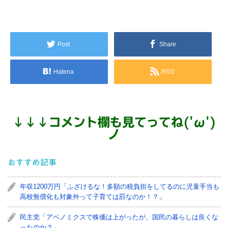
Post
Share
Hatena
RSS
↓
↓
↓
コメント欄も見てってね('ω')
ノ
おすすめ記事
年収1200万円「ふざけるな！多額の税負担をしてるのに児童手当も
高校無償化も対象外って子育ては罰なのか！？」
民主党「アベノミクスで株価は上がったが、国民の暮らしは良くな
ったのか？」