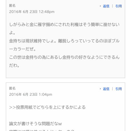
匿名
返信
引用
2016年 6月 23日 12:48pm
しがらみと金に雁字搦めにされた利権はそう簡単に崩せない
よ。
金持ちは現状維持でしょ。離脱しろっていってるのほぼブル
ーカラーだぜ。
この世は金持ちの為にあるし金持ちの好きなようにできるん
だわ。
匿名
返信
引用
2016年 6月 23日 1:04pm
>>投票用紙でどちらを上にするかによる
論文が書けそうな問題だなw