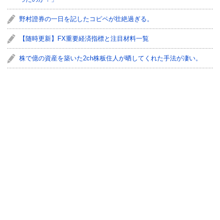
野村證券の一日を記したコピペが壮絶過ぎる。
【随時更新】FX重要経済指標と注目材料一覧
株で億の資産を築いた2ch株板住人が晒してくれた手法が凄い。