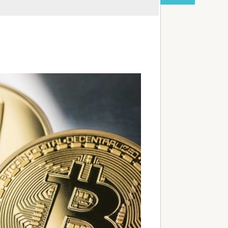
red by livedoor 相互RSS