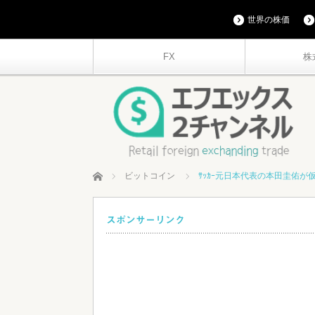
世界の株価
FX
株
ホーム
ビットコイン
ｻｯｶｰ元日本代表の本田圭佑が
スポンサーリンク