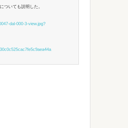
についても説明した。
0047-dal-000-3-view.jpg?
6d830c0c525cac7fe5c9aea44a