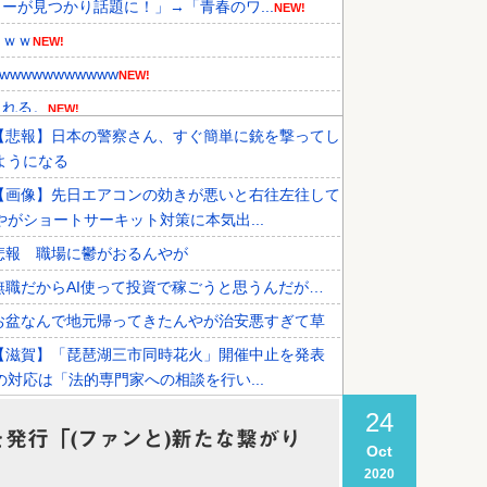
が見つかり話題に！」→「青春のワ...
NEW!
ｗｗｗ
NEW!
wwwwwwwwww
NEW!
される。
NEW!
【悲報】日本の警察さん、すぐ簡単に銃を撃ってし
､外人からも人気あったのに
NEW!
ようになる
年の国際試合における外国審判へ...
NEW!
【画像】先日エアコンの効きが悪いと右往左往して
人が衝撃！何故変わらないデザイン...
やがショートサーキット対策に本気出...
悲報 職場に鬱がおるんやが
無職だからAI使って投資で稼ごうと思うんだが…
お盆なんで地元帰ってきたんやが治安悪すぎて草
【滋賀】「琵琶湖三市同時花火」開催中止を発表
の対応は「法的専門家への相談を行い...
ネトウヨってなんで高市に自分のアイデンティティ
24
を発行「(ファンと)新たな繋がり
てんの？
Oct
2020