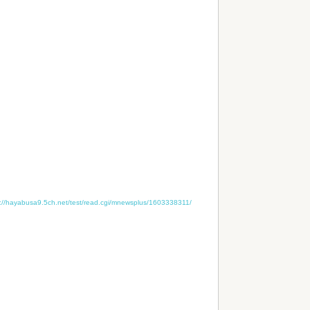
s://hayabusa9.5ch.net/test/read.cgi/mnewsplus/1603338311/