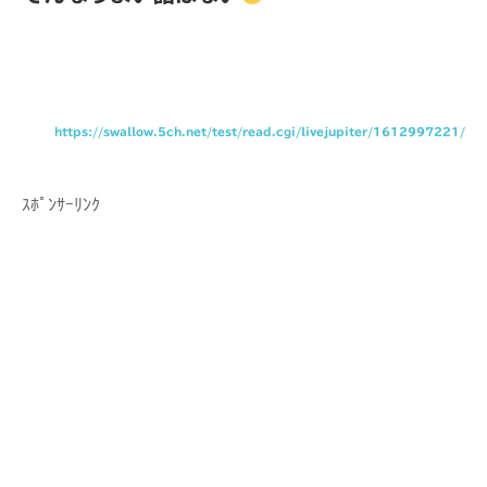
https://swallow.5ch.net/test/read.cgi/livejupiter/1612997221/
ｽﾎﾟﾝｻｰﾘﾝｸ