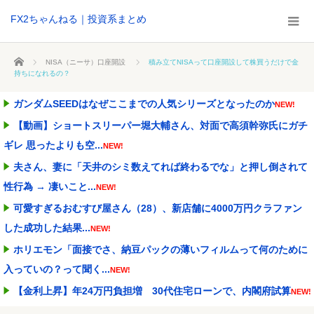
FX2ちゃんねる｜投資系まとめ
ホーム
NISA（ニーサ）口座開設
積み立てNISAって口座開設して株買うだけで金
持ちになれるの？
ガンダムSEEDはなぜここまでの人気シリーズとなったのか
NEW!
【動画】ショートスリーパー堀大輔さん、対面で高須幹弥氏にガチ
ギレ 思ったよりも空...
NEW!
夫さん、妻に「天井のシミ数えてれば終わるでな」と押し倒されて
性行為 → 凄いこと...
NEW!
可愛すぎるおむすび屋さん（28）、新店舗に4000万円クラファン
した成功した結果...
NEW!
ホリエモン「面接でさ、納豆パックの薄いフィルムって何のために
入っていの？って聞く...
NEW!
【金利上昇】年24万円負担増 30代住宅ローンで、内閣府試算
NEW!
【悲報】財務省のエース、左遷へ。官邸幹部「政権に協力的でなか