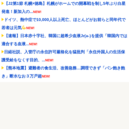
【J2第1節 札幌×徳島】札幌がホームでの開幕戦を制し5年ぶり白星
発進！新加入の...
NEW!
ドイツ、熱中症で10,000人以上死亡、ほとんどがお前らと同年代で
若者は元気
NEW!
【速報】日本赤十字社、韓国に超希少血液Jr(a-)を提供「韓国内では
適合する血液...
NEW!
日経社説、入管庁の永住許可厳格化を猛批判「永住外国人の生活保
護受給をなくす目的、...
NEW!
【熊本地震】避難者の食生活、改善急務…調理できず「パン飽き飽
き」断水なお３万戸超
NEW!
【阪神スタメン】5(一)大山 6(左)ガルシア vs中日
2026/08/08
NEW!
【動画】タイのティパンコーン王子が日本人女性とデートか？
NEW!
任天堂「今期中にSwitch2ソフトを6000万本売る（現在946万本達
成）」
NEW!