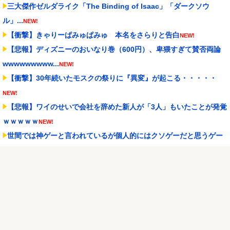
三大傑作ゼルダライク「The Binding of Isaac」「ダークソウ
ル」...
NEW!
【衝撃】きゃりーぱみゅぱみゅ 本名をさらりと告白
NEW!
【悲報】ディズニーのおいなり巻（600円）、卑猥すぎて賛否両論
wwwwwwwww...
NEW!
【衝撃】30年続いたモスクの祭りに『異変』が起こる・・・・・
NEW!
【悲報】ワイのせいで会社を辞めた新人が「3人」もいたことが発覚
ｗｗｗｗｗ
NEW!
世間では神ゲーと言われているが個人的にはクソゲーだと思うゲー
ム挙げてけ
NEW!
【ウマ娘】昔の水着がそのまま入るジャーニー…まるで成長してい
ない！？
NEW!
ブラッドボーン全クリしたんだが
NEW!