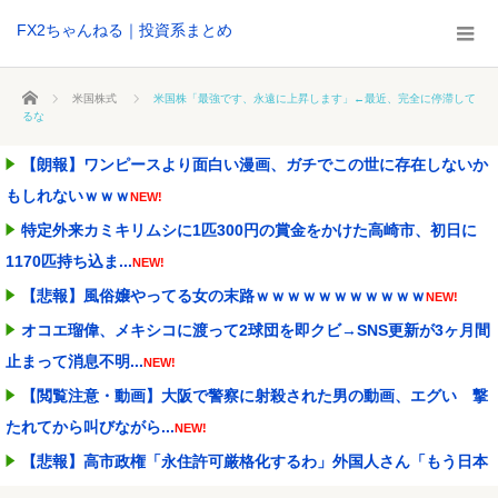
FX2ちゃんねる｜投資系まとめ
ホーム
米国株式
米国株「最強です、永遠に上昇します」←最近、完全に停滞して
るな
【朗報】ワンピースより面白い漫画、ガチでこの世に存在しないか
もしれないｗｗｗ
NEW!
特定外来カミキリムシに1匹300円の賞金をかけた高崎市、初日に
1170匹持ち込ま...
NEW!
【悲報】風俗嬢やってる女の末路ｗｗｗｗｗｗｗｗｗｗｗ
NEW!
オコエ瑠偉、メキシコに渡って2球団を即クビ→SNS更新が3ヶ月間
止まって消息不明...
NEW!
【閲覧注意・動画】大阪で警察に射殺された男の動画、エグい 撃
たれてから叫びながら...
NEW!
【悲報】高市政権「永住許可厳格化するわ」外国人さん「もう日本
ええわ…」
NEW!