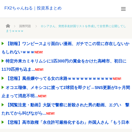
FX2ちゃんねる｜投資系まとめ
ホーム
国際問題
ロシアさん、突然非友好国リストを作成して全世界に公開してし
まうｗｗｗｗ
【朗報】ワンピースより面白い漫画、ガチでこの世に存在しないか
もしれないｗｗｗ
NEW!
特定外来カミキリムシに1匹300円の賞金をかけた高崎市、初日に
1170匹持ち込ま...
NEW!
【悲報】風俗嬢やってる女の末路ｗｗｗｗｗｗｗｗｗｗｗ
NEW!
オコエ瑠偉、メキシコに渡って2球団を即クビ→SNS更新が3ヶ月間
止まって消息不明...
NEW!
【閲覧注意・動画】大阪で警察に射殺された男の動画、エグい 撃
たれてから叫びながら...
NEW!
【悲報】高市政権「永住許可厳格化するわ」外国人さん「もう日本
ええわ…」
NEW!