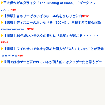
三大傑作ゼルダライク「The Binding of Isaac」「ダークソウ
ル」...
NEW!
【衝撃】きゃりーぱみゅぱみゅ 本名をさらりと告白
NEW!
【悲報】ディズニーのおいなり巻（600円）、卑猥すぎて賛否両論
wwwwwwwww...
NEW!
【衝撃】30年続いたモスクの祭りに『異変』が起こる・・・・・
NEW!
【悲報】ワイのせいで会社を辞めた新人が「3人」もいたことが発覚
ｗｗｗｗｗ
NEW!
世間では神ゲーと言われているが個人的にはクソゲーだと思うゲー
ム挙げてけ
NEW!
【ウマ娘】昔の水着がそのまま入るジャーニー…まるで成長してい
ない！？
NEW!
ブラッドボーン全クリしたんだが
NEW!