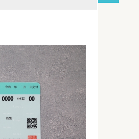
高学歴精神2級ワイ、B型作業所で強制労働
red by livedoor 相互RSS