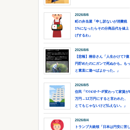
2026/8/6
町の弁当屋「申し訳ないが消費税
1%になったらその分商品代を値上
げするわ」
2026/8/6
【悲報】桐谷さん「人生かけて7億
円貯めたのにガンで死ぬかも。も
と素直に遊べばよかった。」
2026/8/5
住民「ﾏﾝｼｮﾝｵｰﾅｰが変わって家賃が
万円→12万円にすると言われた、
とてもじゃないけど払えない。」
2026/8/4
トランプ大統領「日本は円安に苦