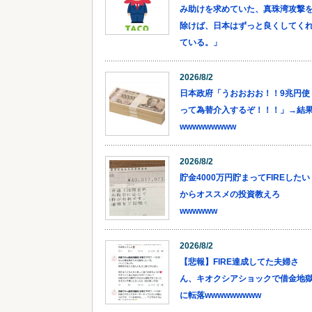
み助けを求めていた、真珠湾攻撃
除けば、日本はずっと良くしてく
ている。」
2026/8/2
日本政府「うおおおお！！9兆円使
って為替介入するぞ！！！」→結
wwwwwwwww
2026/8/2
貯金4000万円貯まってFIREしたい
からオススメの投資教えろ
wwwwww
2026/8/2
【悲報】FIRE達成してた夫婦さ
ん、キオクシアショックで借金地
に転落wwwwwwwww