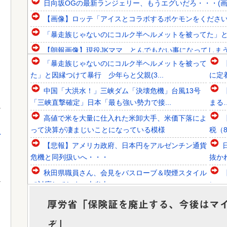
日向坂OGの最新ランジェリー、もうエグいだろ・・・(画
【画像】ロッテ「アイスとコラボするポケモンをくださ
「暴走族じゃないのにコルク半ヘルメットを被ってた」と因縁
【朗報画像】現役JKママ、とんでもない事になってしまうｗ
「暴走族じゃないのにコルク半ヘルメットを被って
韓国人「日本人審判も多数含まれていたサッカー協会の衝撃
た」と因縁つけて暴行 少年らと父親(3...
に定着
韓国人「日本メディアが2002年ワールドカップ韓国準決勝
中国「大洪水！」三峡ダム「決壊危機」台風13号
韓国人「韓国代表がロンドン五輪銅メダル剥奪の危機！海外
「三峡直撃確定」日本「最も強い勢力で接...
まる
高値で米を大量に仕入れた米卸大手、米価下落によ
って決算が凄まじいことになっている模様
税（8
え
【悲報】アメリカ政府、日本円をアルゼンチン通貨
Powered by livedoor 相互RSS
危機と同列扱いへ・・・
抜か
秋田県職員さん、会見をバスローブ＆喫煙スタイル
で対応してしまい大炎上ｗ
レ→
レッドブルリザーブの角田裕毅、ケイナさんと一緒
厚労省「保険証を廃止する、今後はマ
に酒蔵巡りをしている模様
「あ
ぞ」