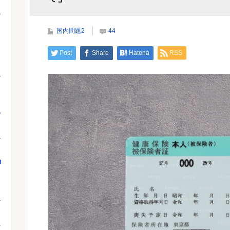
【驚愕】マチアプで会った外国人からまさかの『こ
う』言われたんやがこれワイ詰みか？？？...
国内問題2
44
Powe
Post
Share
Hatena
RSS
Powered by livedoor 相互RSS
っ
8
し