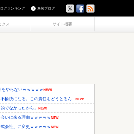
ログランキング
為替ブログ
ミクス
サイト概要
画をやらないｗｗｗｗｗ
NEW!
愉快になる。この責任をどうとるん...
NEW!
力的でなかったから」
NEW!
ら会いに来る理由ｗｗｗｗｗ
NEW!
株式会社」に変更ｗｗｗｗｗ
NEW!