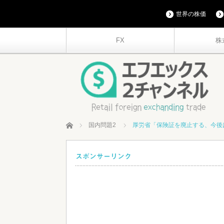
世界の株価
FX
株
ホーム
国内問題2
厚労省「保険証を廃止する、今後
スポンサーリンク