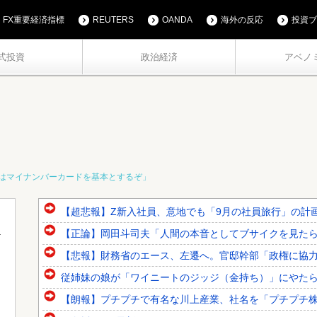
FX重要経済指標
REUTERS
OANDA
海外の反応
投資ブ
式投資
政治経済
アベノ
はマイナンバーカードを基本とするぞ」
【超悲報】Z新入社員、意地でも「9月の社員旅行」の計
【正論】岡田斗司夫「人間の本音としてブサイクを見たら不
【悲報】財務省のエース、左遷へ。官邸幹部「政権に協
従姉妹の娘が「ワイニートのジッジ（金持ち）」にやた
【朗報】プチプチで有名な川上産業、社名を「プチプチ