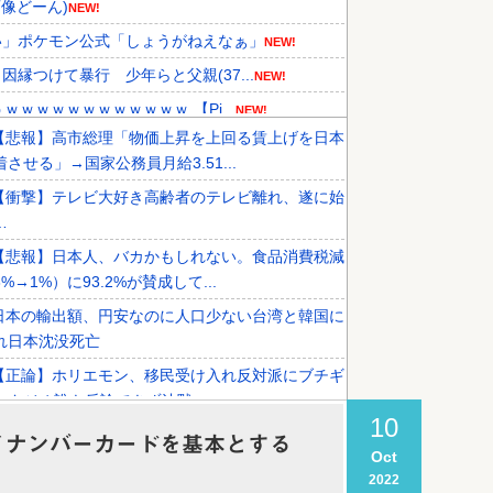
像どーん)
NEW!
い」ポケモン公式「しょうがねえなぁ」
NEW!
つけて暴行 少年らと父親(37...
NEW!
ｗｗｗｗｗｗｗｗｗｗｗ 【Pi...
NEW!
【悲報】高市総理「物価上昇を上回る賃上げを日本
的な接待リストに衝撃の声！」→「...
NEW!
させる」→国家公務員月給3.51...
も調査すべきと主張！」→「英国...
NEW!
【衝撃】テレビ大好き高齢者のテレビ離れ、遂に始
メディアが『時効の壁を越えてIO...
…
【悲報】日本人、バカかもしれない。食品消費税減
%→1%）に93.2%が賛成して...
日本の輸出額、円安なのに人口少ない台湾と韓国に
れ日本沈没死亡
【正論】ホリエモン、移民受け入れ反対派にブチギ
スタジオ誰も反論できず沈黙
10
赤紙を貰った息子「うあぁ…やっぱり怖えぇ」母親
イナンバーカードを基本とする
Oct
んたぁ…」←こういう時代があったと...
2022