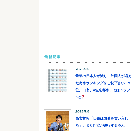
最新記事
2026/8/8
最新の日本人が減り、外国人が増
た街市ランキングをご覧下さい→5
位川口市、4位京都市、ではトップ
3は
2026/8/6
高市首相「日銀は国債を買い入れ
ろ」←また円安が進行するやん