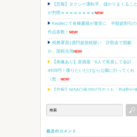
【悲報】タクシー運転手、儲かりまくるこ
が判明ｗｗｗｗｗｗｗｗ
NEW!
Kindleにて各種書籍が激安に 半額超割引の
作品多数！
NEW!
税務署員1億円超脱税疑い 詐取金で競艇
か、国税当局
NEW!
【画像あり】居酒屋「6人で長居して会計
4939円！喋りたいだけなら公園に行ってくれ
（怒」
NEW!
【悲報】NISA口座2052万のうち「約4割が
稼働」だったｗｗｗｗｗ
NEW!
Powered by livedoor 相互RSS
最近のコメント