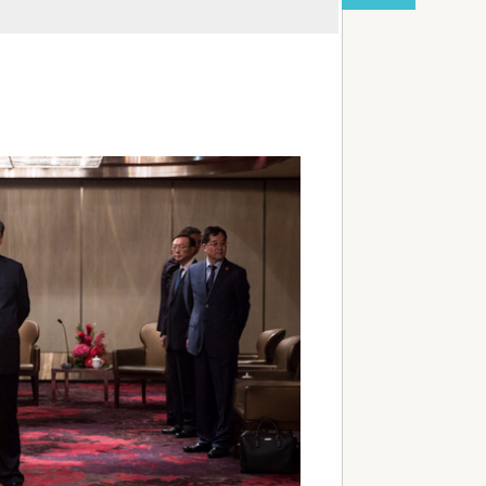
red by livedoor 相互RSS