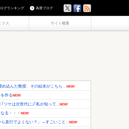
ログランキング
為替ブログ
ミクス
サイト概要
埋め込んだ教授、その結末がこちら…
NEW!
丼を作る
NEW!
ツケは次世代に｣｢私が知って...
NEW!
になる・・・
NEW!
ら直行でよくない？」→すごいこと...
NEW!