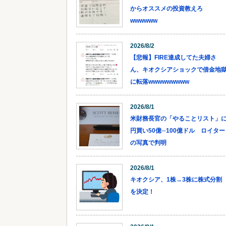
からオススメの投資教えろ
wwwwww
2026/8/2
【悲報】FIRE達成してた夫婦さ
ん、キオクシアショックで借金地
に転落wwwwwwwww
2026/8/1
米財務長官の「やることリスト」
円買い50億─100億ドル ロイター
の写真で判明
2026/8/1
キオクシア、1株→3株に株式分割
を決定！