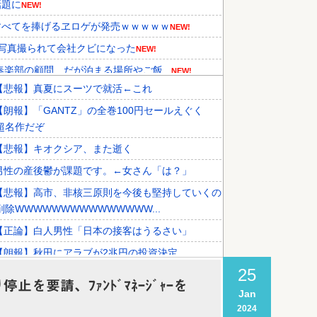
話題に
NEW!
すべてを捧げるヱロゲが発売ｗｗｗｗｗ
NEW!
写真撮られて会社クビになった
NEW!
楽部の顧問、だが泊まる場所やご飯...
NEW!
【悲報】真夏にスーツで就活←これ
らカザフスタンへ拠点を移して詐欺...
NEW!
【朗報】「GANTZ」の全巻100円セールえぐく
持している理由に韓国人が衝撃！」...
NEW!
超名作だぞ
先国家で1位に！」→「日本の手...
【悲報】キオクシア、また逝く
男性の産後鬱が課題です。←女さん「は？」
【悲報】高市、非核三原則を今後も堅持していくの
削除WWWWWWWWWWWWWWW...
【正論】白人男性「日本の接客はうるさい」
【朗報】秋田にアラブが2兆円の投資決定
25
要請、ﾌｧﾝﾄﾞﾏﾈｰｼﾞｬｰを
Jan
2024