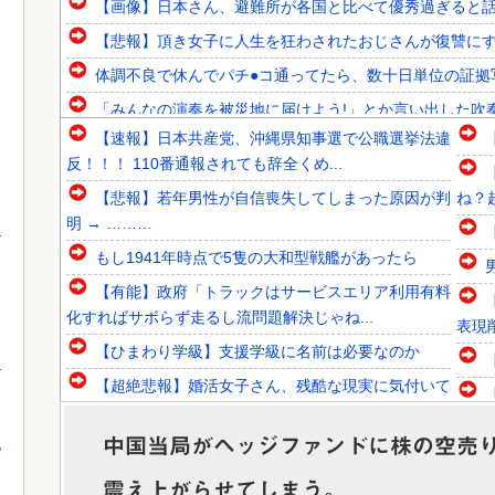
【画像】日本さん、避難所が各国と比べて優秀過ぎると
【悲報】頂き女子に人生を狂わされたおじさんが復讐に
体調不良で休んでパチ●コ通ってたら、数十日単位の証拠
「みんなの演奏を被災地に届けよう!」とか言い出した吹奏
【速報】日本共産党、沖縄県知事選で公職選挙法違
韓国人「韓国人組織19名が一斉検挙される！カンボジアか
反！！！ 110番通報されても辞全くめ...
韓国人「日本が東アジア地域で最も高い結婚率と出生率を維
【悲報】若年男性が自信喪失してしまった原因が判
ね？
韓国人「青年失業率7.0%の韓国で日本が韓国人の海外就業
明 → ………
もし1941年時点で5隻の大和型戦艦があったら
【有能】政府「トラックはサービスエリア利用有料
化すればサボらず走るし流問題解決じゃね...
Powered by livedoor 相互RSS
表現
【ひまわり学級】支援学級に名前は必要なのか
【超絶悲報】婚活女子さん、残酷な現実に気付いて
しまった結果…
中国当局がヘッジファンドに株の空売り停止を
【衝撃】YouTuber山口達也さん、チェンソーで竹
っ
を切るだけで600万再生を突破し...
震え上がらせてしまう。