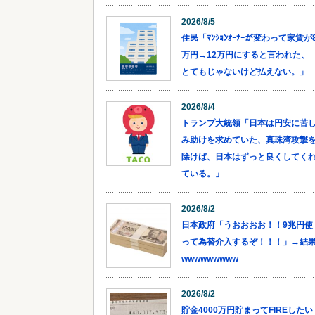
2026/8/5
住民「ﾏﾝｼｮﾝｵｰﾅｰが変わって家賃が
万円→12万円にすると言われた、
とてもじゃないけど払えない。」
2026/8/4
トランプ大統領「日本は円安に苦
み助けを求めていた、真珠湾攻撃
除けば、日本はずっと良くしてく
ている。」
2026/8/2
日本政府「うおおおお！！9兆円使
って為替介入するぞ！！！」→結
wwwwwwwww
2026/8/2
貯金4000万円貯まってFIREしたい