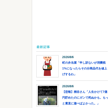
最新記事
2026/8/6
町の弁当屋「申し訳ないが消費税
1%になったらその分商品代を値上
げするわ」
2026/8/6
【悲報】桐谷さん「人生かけて7億
円貯めたのにガンで死ぬかも。も
と素直に遊べばよかった。」