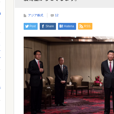
Powe
8
アジア株式
12
Powered by livedoor 相互RSS
Post
Share
Hatena
RSS
し
を
れ
果