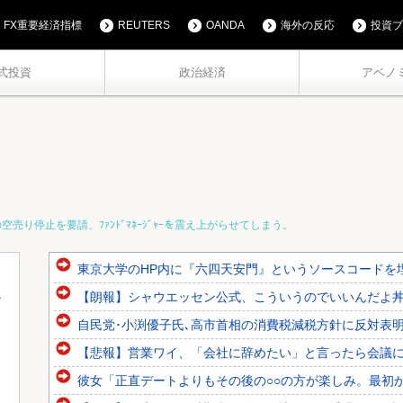
FX重要経済指標
REUTERS
OANDA
海外の反応
投資ブ
式投資
政治経済
アベノ
売り停止を要請、ﾌｧﾝﾄﾞﾏﾈｰｼﾞｬｰを震え上がらせてしまう。
東京大学のHP内に『六四天安門』というソースコードを
【朗報】シャウエッセン公式、こういうのでいいんだよ
自民党･小渕優子氏､高市首相の消費税減税方針に反対表明 ｢
【悲報】営業ワイ、「会社に辞めたい」と言ったら会議
彼女「正直デートよりもその後の○○の方が楽しみ。最初か