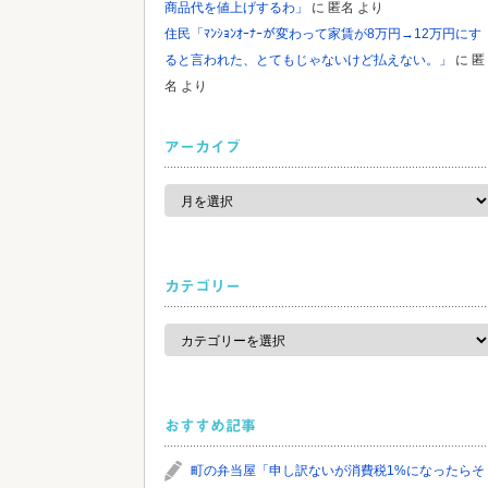
商品代を値上げするわ」
に
匿名
より
住民「ﾏﾝｼｮﾝｵｰﾅｰが変わって家賃が8万円→12万円にす
ると言われた、とてもじゃないけど払えない。」
に
匿
名
より
アーカイブ
ア
ー
カ
イ
ブ
カテゴリー
カ
テ
ゴ
リ
ー
おすすめ記事
町の弁当屋「申し訳ないが消費税1%になったらそ