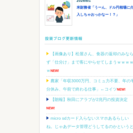
2026/8/1
米財務省「うーん、ドル円相場に
入しちゃおっかなー！？」
投資ブログ更新情報
【画像あり】松屋さん、食器の返却のみな
ず「仕分け」まで客にやらせてしまうｗｗｗ
ｗ
NEW!
農家「年収3000万円、コミュ力不要、年の
分休み、午前で終わる仕事」←コイツ
NEW!
【朗報】秋田にアラブが2兆円の投資決定
NEW!
micro sdカード入らないスマホあるらしい
ね。じゃあデータ管理どうしてるのかという