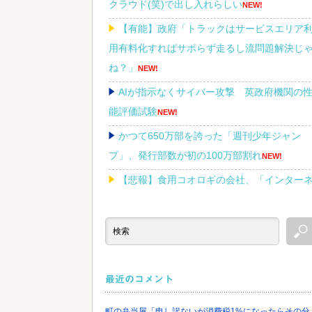
クラウド(笑)で出し入れらしい
NEW!
【有能】政府「トラックはサービスエリア
用有料化すればサボらず走るし流問題解決じ
ね？」
NEW!
AIが指示なくサイバー攻撃 英政府機関の
能評価試験
NEW!
かつて650万部を誇った「週刊少年ジャン
プ」、発行部数が初の100万部割れ
NEW!
【悲報】食用コオロギの会社、「インター
ットのデマ」のせいで倒産ｗｗｗｗｗ
NEW!
「Linuxで十分じゃね…？」世界が気付き始
る Linuxの市場シェアが初めて10%超える
NEW!
最近のコメント
町の弁当屋「申し訳ないが消費税1%になったらその分