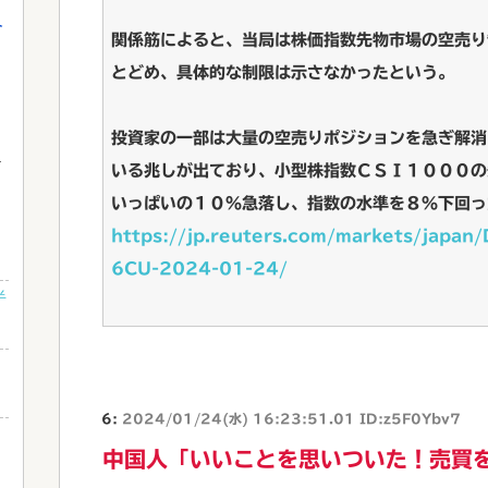
介
関係筋によると、当局は株価指数先物市場の空売り
とどめ、具体的な制限は示さなかったという。
投資家の一部は大量の空売りポジションを急ぎ解消
いる兆しが出ており、小型株指数ＣＳＩ１０００の
ら
いっぱいの１０％急落し、指数の水準を８％下回っ
ｗ
https://jp.reuters.com/markets/jap
6CU-2024-01-24/
半
6:
2024/01/24(水) 16:23:51.01 ID:z5F0Ybv7
中国人「いいことを思いついた！売買
と