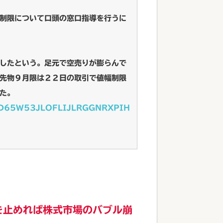
制限について口頭の窓口指導を行うに
したという。足元で空売りが膨らんで
先物９月限は２２日の取引で値幅制限
た。
an/D65W53JLOFLIJLRGGNRXPIH
を止めれば株式市場のバブル崩