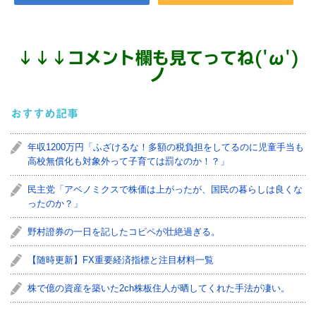
↓
↓
↓
コメント欄も見てってね('ω')
ノ
おすすめ記事
年収1200万円「ふざけるな！多額の税負担をしてるのに児童手当も
高校無償化も対象外って子育ては罰なのか！？」
民主党「アベノミクスで株価は上がったが、国民の暮らしは良くな
ったのか？」
野村證券の一日を記したコピペが壮絶過ぎる。
【随時更新】FX重要経済指標と注目材料一覧
株で億の資産を築いた2ch株板住人が晒してくれた手法が凄い。