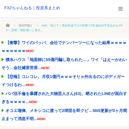
FX2ちゃんねる｜投資系まとめ
ホーム
国内問題2
NHK「助けて！受診料値下げの影響で2年連続赤字見込みなのﾁ
ﾗｯ」識者「無駄遣いし過ぎ」
【衝撃】ワイのパッパ、会社でナンバーツーになった結果ｗｗｗｗ
ｗｗｗｗｗｗ
NEW!
積水ハウス「地面師に55億円騙し取られた…」ワイ「はえーかわい
そう…会社滅茶苦茶...
NEW!
【悲報】コレコレ、月収1億円ｗｗｗそりゃ外出るのにボディガー
ドつけるわ…
NEW!
パパ活不倫を暴露された大物芸人さん(63)、晒されたLINEが面白す
ぎるｗｗｗｗ...
NEW!
オコエ瑠偉、メキシコに渡って2球団を即クビ→SNS更新が3ヶ月間
止まって消息不明...
NEW!
【悲報】桐谷さん「人生かけて7億円貯めたのにガンで死ぬかも。