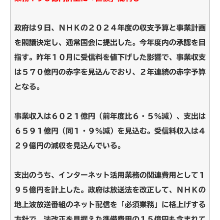
政府は９日、ＮＨＫの２０２４年度の収支予算と事業計画
を閣議決定し、通常国会に提出した。今年度内の承認を目
指す。昨年１０月に受信料を値下げした影響で、事業収支
は５７０億円の赤字を見込んでおり、２年連続の赤字予算
となる。
事業収入は６０２１億円（前年度比６・５％減）、支出は
６５９１億円（同１・９％減）を見込む。受信料収入は４
２９億円の減収を見込んでいる。
支出のうち、インターネット活用業務の関連費用として１
９５億円を計上した。政府は放送法を改正して、ＮＨＫの
地上波放送番組のネット配信を「必須業務」に格上げする
方針で、法改正を見据えた準備費用の１５億円も含まれて