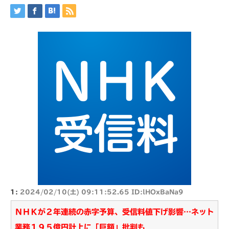
1:
2024/02/10(土) 09:11:52.65 ID:lHOxBaNa9
ＮＨＫが２年連続の赤字予算、受信料値下げ影響…ネット
業務１９５億円計上に「巨額」批判も