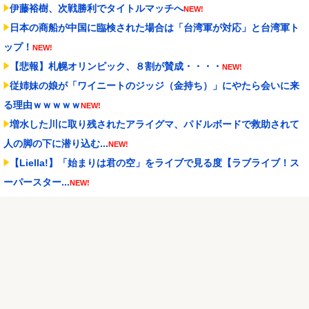
伊藤裕樹、次戦勝利でタイトルマッチへ
NEW!
日本の商船が中国に臨検された場合は「台湾軍が対応」と台湾軍ト
ップ！
NEW!
【悲報】札幌オリンピック、８割が賛成・・・・
NEW!
従姉妹の娘が「ワイニートのジッジ（金持ち）」にやたら会いに来
る理由ｗｗｗｗｗ
NEW!
増水した川に取り残されたアライグマ、パドルボードで救助されて
人の脚の下に潜り込む...
NEW!
【Liella!】「始まりは君の空」をライブで見る度【ラブライブ！ス
ーパースター...
NEW!
容姿と成績で姉ばかり可愛がり、私を放置・差別してきた毒母
→「馬鹿娘」と見下され続...
NEW!
【ビスティ打法】ガチで疑問なんだけどオカルト信者って台を休ま
せなかったら爆連した...
NEW!