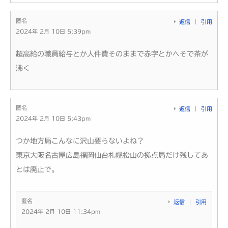
匿名
返信
引用
2024年 2月 10日 5:39pm
超高給の職員給与とか人件費そのままで赤字とかへそで茶が
沸く
匿名
返信
引用
2024年 2月 10日 5:43pm
つか地方局こんなに沢山要らないよね？
東京大阪名古屋広島福岡仙台札幌松山の拠点局だけ残してあ
とは廃止で。
匿名
返信
引用
2024年 2月 10日 11:34pm