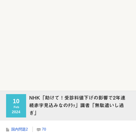
Powered by livedoor 相互RSS
NHK「助けて！受診料値下げの影響で2年連
10
続赤字見込みなのﾁﾗｯ」識者「無駄遣いし過
Feb
2024
ぎ」
国内問題2
70