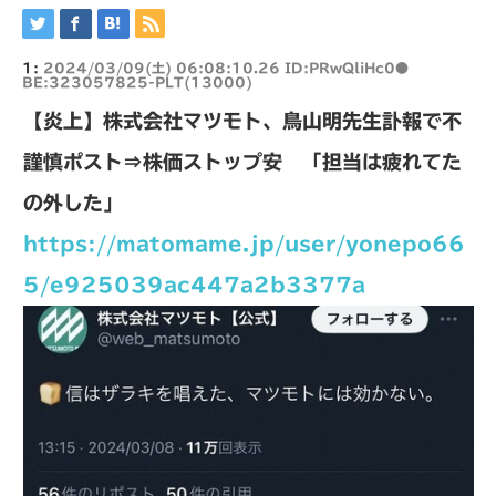
1:
2024/03/09(土) 06:08:10.26 ID:PRwQliHc0●
BE:323057825-PLT(13000)
【炎上】株式会社マツモト、鳥山明先生訃報で不
謹慎ポスト⇒株価ストップ安 「担当は疲れてた
の外した」
https://matomame.jp/user/yonepo66
5/e925039ac447a2b3377a