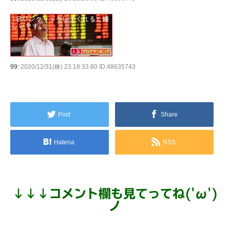
99:
2020/12/31(株) 23:18:33.80 ID:48635743
Post
Share
Hatena
RSS
↓
↓
↓
コメント欄も見てってね('ω')
ノ