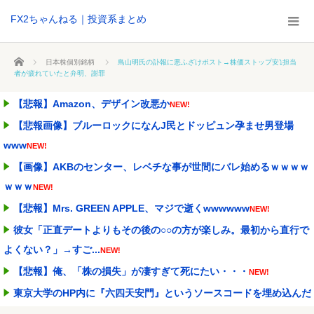
FX2ちゃんねる｜投資系まとめ
ホーム
日本株個別銘柄
鳥山明氏の訃報に悪ふざけポスト→株価ストップ安⤵担当
者が疲れていたと弁明、謝罪
【悲報】Amazon、デザイン改悪か
NEW!
【悲報画像】ブルーロックになんJ民とドッピュン孕ませ男登場
www
NEW!
【画像】AKBのセンター、レベチな事が世間にバレ始めるｗｗｗｗ
ｗｗｗ
NEW!
【悲報】Mrs. GREEN APPLE、マジで逝くwwwwww
NEW!
彼女「正直デートよりもその後の○○の方が楽しみ。最初から直行で
よくない？」→すご...
NEW!
【悲報】俺、「株の損失」が凄すぎて死にたい・・・
NEW!
東京大学のHP内に『六四天安門』というソースコードを埋め込んだ
教授、その結末がこ...
NEW!