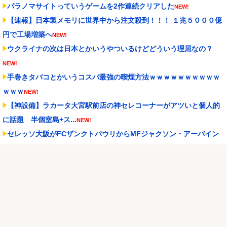
パラノマサイトっていうゲームを2作連続クリアした
NEW!
【速報】日本製メモリに世界中から注文殺到！！！ １兆５０００億
円で工場増築へ
NEW!
ウクライナの次は日本とかいうやついるけどどういう理屈なの？
NEW!
手巻きタバコとかいうコスパ最強の喫煙方法ｗｗｗｗｗｗｗｗｗｗ
ｗｗｗ
NEW!
【神設備】ラカータ大宮駅前店の神セレコーナーがアツいと個人的
に話題 半個室島+ス...
NEW!
セレッソ大阪がFCザンクトパウリからMFジャクソン・アーバイン
を完全移籍で獲得と...
NEW!
【倉庫型陳列】熊本地震でコストコの商品落下「重く受け止めてお
ります」地震大国で「...
NEW!
【悲報】桐谷さん「人生かけて7億円貯めたのにガンで死ぬかも。も
っと素直に遊べばよ...
NEW!