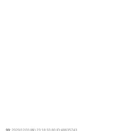
99:
2020/12/31(株) 23:18:33.80 ID:48635743