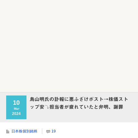
Powered by livedoor 相互RSS
鳥山明氏の訃報に悪ふざけポスト→株価スト
10
ップ安⤵担当者が疲れていたと弁明、謝罪
Mar
2024
日本株個別銘柄
19