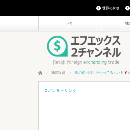
世界の株価
FX
株
ホーム
株式投資
株の信用取引をやってる人いる
スポンサーリンク