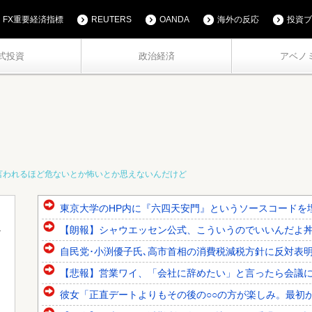
FX重要経済指標
REUTERS
OANDA
海外の反応
投資ブ
式投資
政治経済
アベノ
言われるほど危ないとか怖いとか思えないんだけど
東京大学のHP内に『六四天安門』というソースコードを
【朗報】シャウエッセン公式、こういうのでいいんだよ
自民党･小渕優子氏､高市首相の消費税減税方針に反対表明 ｢
【悲報】営業ワイ、「会社に辞めたい」と言ったら会議
彼女「正直デートよりもその後の○○の方が楽しみ。最初か