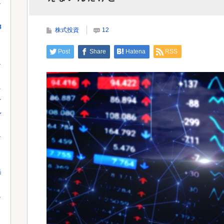
Powe
8
株式投資
12
Powered by livedoor 相互RSS
Post
Share
Hatena
RSS
し
を
れ
果