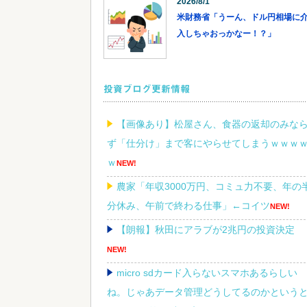
2026/8/1
米財務省「うーん、ドル円相場に
入しちゃおっかなー！？」
投資ブログ更新情報
【画像あり】松屋さん、食器の返却のみな
ず「仕分け」まで客にやらせてしまうｗｗｗ
ｗ
NEW!
農家「年収3000万円、コミュ力不要、年の
分休み、午前で終わる仕事」←コイツ
NEW!
【朗報】秋田にアラブが2兆円の投資決定
NEW!
micro sdカード入らないスマホあるらしい
ね。じゃあデータ管理どうしてるのかという