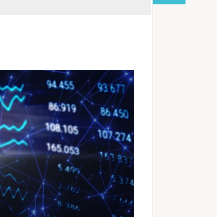
red by livedoor 相互RSS