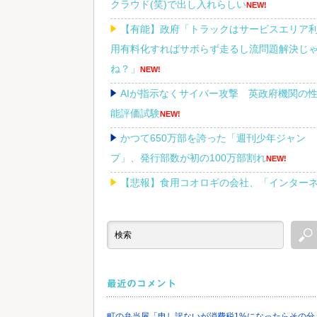
クラウド(笑)で出し入れらしい
NEW!
【有能】政府「トラックはサービスエリア
用有料化すればサボらず走るし流問題解決じ
ね？」
NEW!
AIが指示なくサイバー攻撃 英政府機関の
能評価試験
NEW!
かつて650万部を誇った「週刊少年ジャン
プ」、発行部数が初の100万部割れ
NEW!
【悲報】食用コオロギの会社、「インター
ットのデマ」のせいで倒産ｗｗｗｗｗ
NEW!
「Linuxで十分じゃね…？」世界が気付き始
る Linuxの市場シェアが初めて10%超える
NEW!
最近のコメント
町の弁当屋「申し訳ないが消費税1%になったらその分