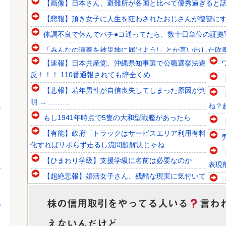
【画像】日本さん、避難所が各国と比べて優秀過ぎると
【悲報】頂き女子に人生を狂わされたおじさんが復讐に
体調不良で休んでパチ●コ通ってたら、数十日単位の証拠
「みんなの演奏を被災地に届けよう!」とか言い出した吹奏
【速報】日本共産党、沖縄県知事選で公職選挙法違
韓国人「韓国人組織19名が一斉検挙される！カンボジアか
反！！！ 110番通報されても辞全くめ...
韓国人「日本が東アジア地域で最も高い結婚率と出生率を維
【悲報】若年男性が自信喪失してしまった原因が判
韓国人「青年失業率7.0%の韓国で日本が韓国人の海外就業
明 → ………
ね？
もし1941年時点で5隻の大和型戦艦があったら
【有能】政府「トラックはサービスエリア利用有料
化すればサボらず走るし流問題解決じゃね...
Powered by livedoor 相互RSS
【ひまわり学級】支援学級に名前は必要なのか
表現
【超絶悲報】婚活女子さん、残酷な現実に気付いて
しまった結果…
株の信用取引をやってる人いる
言わ
【衝撃】YouTuber山口達也さん、チェンソーで竹
っ
を切るだけで600万再生を突破し...
えないんだけど