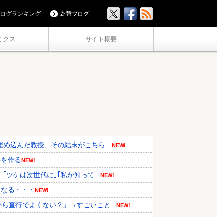
ログランキング
為替ブログ
ミクス
サイト概要
埋め込んだ教授、その結末がこちら…
NEW!
丼を作る
NEW!
ツケは次世代に｣｢私が知って...
NEW!
になる・・・
NEW!
ら直行でよくない？」→すごいこと...
NEW!