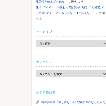
商品代を値上げするわ」
に
匿名
より
住民「ﾏﾝｼｮﾝｵｰﾅｰが変わって家賃が8万円→12万円にす
ると言われた、とてもじゃないけど払えない。」
に
匿
名
より
アーカイブ
ア
ー
カ
イ
ブ
カテゴリー
カ
テ
ゴ
リ
ー
おすすめ記事
町の弁当屋「申し訳ないが消費税1%になったらそ