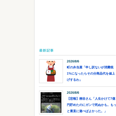
最新記事
2026/8/6
町の弁当屋「申し訳ないが消費税
1%になったらその分商品代を値上
げするわ」
2026/8/6
【悲報】桐谷さん「人生かけて7億
円貯めたのにガンで死ぬかも。も
と素直に遊べばよかった。」