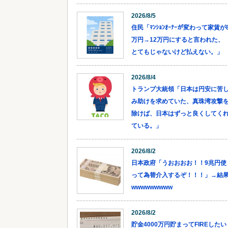
2026/8/5
住民「ﾏﾝｼｮﾝｵｰﾅｰが変わって家賃が
万円→12万円にすると言われた、
とてもじゃないけど払えない。」
2026/8/4
トランプ大統領「日本は円安に苦
み助けを求めていた、真珠湾攻撃
除けば、日本はずっと良くしてく
ている。」
2026/8/2
日本政府「うおおおお！！9兆円使
って為替介入するぞ！！！」→結
wwwwwwwww
2026/8/2
貯金4000万円貯まってFIREしたい