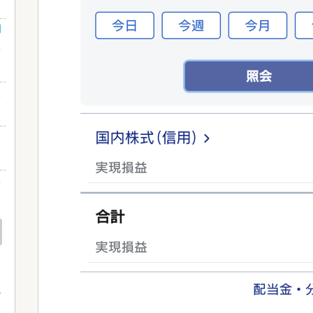
利
ゃ
性
ネ
め