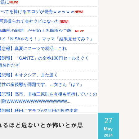
話題に
NEW!
すべてを捧げるヱロゲが発売ｗｗｗｗｗ
NEW!
写真撮られて会社クビになった
NEW!
楽部の顧問、だが泊まる場所やご飯...
NEW!
ワイ「NISAやろう！」マッマ「結果見せてみ？」
らカザフスタンへ拠点を移して詐欺...
NEW!
【悲報】真夏にスーツで就活←これ
持している理由に韓国人が衝撃！」...
NEW!
【朗報】「GANTZ」の全巻100円セールえぐく
先国家で1位に！」→「日本の手...
超名作だぞ
【悲報】キオクシア、また逝く
男性の産後鬱が課題です。←女さん「は？」
【悲報】高市、非核三原則を今後も堅持していくの
削除WWWWWWWWWWWWWWW...
【朗報】秋田にアラブが2兆円の投資決定
27
れるほど危ないとか怖いとか思
May
2024