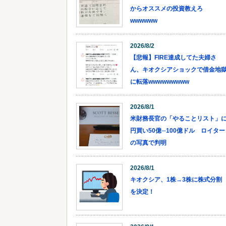
からオススメの投資教えろ
wwwwww
2026/8/2
【悲報】FIRE達成してた夫婦さ
ん、キオクシアショックで借金地
に転落wwwwwwwww
2026/8/1
米財務長官の「やることリスト」
円買い50億─100億ドル ロイター
の写真で判明
2026/8/1
キオクシア、1株→3株に株式分割
を決定！