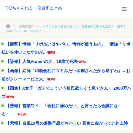
FX2ちゃんねる｜投資系まとめ
ホーム
国内問題2
日本にも巨大資源があった！北海道沖に眠る天然ガス「凄すぎ
るポテンシャル」が話題に
【衝撃】情弱「リボ払いはヤバい。情弱が使うもの」 情強「リボ
払いを使いこなすのが...
NEW!
【訃報】人気Vtuberの犬、19歳で死去
NEW!
【画像】絵師「印刷会社にゴミみたい印刷されたから晒すわ」→お
前がクレーマーだと大...
NEW!
【画像】X女子「ガチでこういう彼氏欲しくて息できん」 2000万バ
ズ
NEW!
【悲報】営業ワイ、「会社に辞めたい」と言ったら会議にな
る・・・
NEW!
【悲報】台風13号の進路予想がおかしい 直角に曲がって九州上陸
の可能性
NEW!