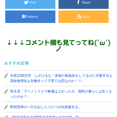
Post
Share
Hatena
RSS
↓
↓
↓
コメント欄も見てってね('ω')
ノ
おすすめ記事
年収1200万円「ふざけるな！多額の税負担をしてるのに児童手当も
高校無償化も対象外って子育ては罰なのか！？」
民主党「アベノミクスで株価は上がったが、国民の暮らしは良くな
ったのか？」
野村證券の一日を記したコピペが壮絶過ぎる。