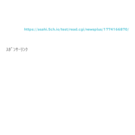
https://asahi.5ch.io/test/read.cgi/newsplus/1774166870/
ｽﾎﾟﾝｻｰﾘﾝｸ