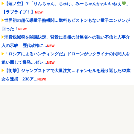
【蓮ノ空】？「りんちゃん、ちゅけ、みーちゃんかわいいねぇ
」
【ラブライブ！】
NEW!
世界初の超伝導量子熱機関…燃料もピストンもない量子エンジンが
回った！
NEW!
消費税減税を閣議決定、背景に首相の財務省への強い不信と人事介
入の示唆 歴代政権に...
NEW!
「ロシアによるハンティングだ」ドローンがウクライナの民間人を
追い回して爆発…ゼレ...
NEW!
【衝撃】ジャンプストアで大量注文→キャンセルを繰り返した32歳
女を逮捕 238ア...
NEW!
【動画】元西武ヤン、MLB初登板で大ジャンプｗｗｗｗ
NEW!
メディア「Switch2、499ドルでも安い800ドル超えるかも。PS5は
直近で...
NEW!
【NBA】サンズのディロン・ブルックスが、チームと3年73milで契
約延長合意
NEW!