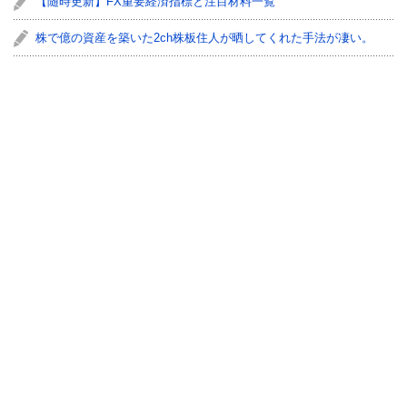
【随時更新】FX重要経済指標と注目材料一覧
株で億の資産を築いた2ch株板住人が晒してくれた手法が凄い。