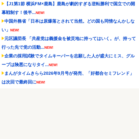
【J1第1節 横浜FM×鹿島】鹿島が劇的すぎる逆転勝利で国立での開
幕戦制す！後半...
NEW!
中国外務省「日本は原爆落とされて当然。どの国も同情なんかしな
い」
NEW!
元区議団長 「共産党は義援金を被災地に持ってはいく。が、持って
行った先で党の活動...
NEW!
企業の採用試験でタイムキーパーを志願した人が盛大にミス、グル
ープは険悪になりタイ...
NEW!
まんがタイムきらら2026年9月号が発売、「好都合セミフレンド」
は次回で最終回に
NEW!
【にじさんじ】ちまちゃん「初見でエヴァ見てたら本当に「おめで
とう」「おめでとさー...
NEW!
横浜F・マリノスMF三井寺眞が16歳で開幕スタメン出場し最年少記
録更新 さらにデ...
NEW!
BABYMETALのサマーソニックへの出演回数が歴代2位
NEW!