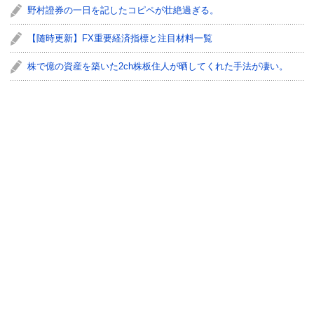
野村證券の一日を記したコピペが壮絶過ぎる。
【随時更新】FX重要経済指標と注目材料一覧
株で億の資産を築いた2ch株板住人が晒してくれた手法が凄い。