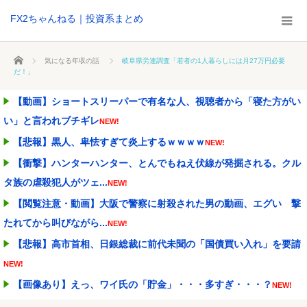
FX2ちゃんねる｜投資系まとめ
ホーム
気になる年収の話
岐阜県労連調査「若者の1人暮らしには月27万円必要
だ！」
【動画】ショートスリーパーで有名な人、視聴者から「寝た方がい
い」と言われブチギレ
NEW!
【悲報】黒人、卑怯すぎて炎上するｗｗｗｗ
NEW!
【衝撃】ハンターハンター、とんでもねえ伏線が発掘される。クル
タ族の虐殺犯人がツェ...
NEW!
【閲覧注意・動画】大阪で警察に射殺された男の動画、エグい 撃
たれてから叫びながら...
NEW!
【悲報】高市首相、日銀総裁に前代未聞の「国債買い入れ」を要請
NEW!
【画像あり】えっ、ワイ氏の「貯金」・・・多すぎ・・・？
NEW!
町の弁当屋「申し訳ないが消費税1%になったらその分商品代を値