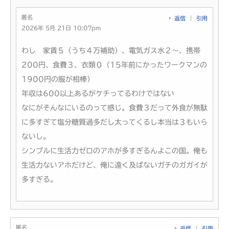
匿名
返信
引用
2026年 5月 21日 10:07pm
わし 家賃５（うち４万補助）、電気ガス水２～、携帯
200円、食費３、衣類０（15年前にかったワークマンの
1900円の服が相棒）
年収は600以上あるがケチってるわけではない
なにがそんなにいるのって感じ。食費３だって外食が無駄
に多すぎて塩分糖質過多だし太ってくるし本当は３もいら
ないし。
シンプルに生活力ゼロのアホが多すぎるんよこの国。俺も
生活力ないアホだけど、俺に遠く及ばないガチのガガイが
多すぎる。
匿名
返信
引用