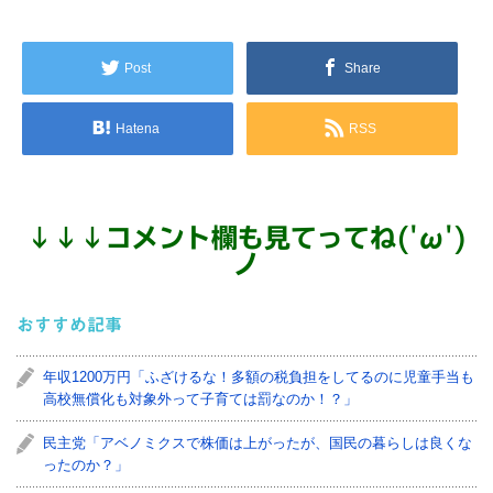
Post
Share
Hatena
RSS
↓
↓
↓
コメント欄も見てってね('ω')
ノ
おすすめ記事
年収1200万円「ふざけるな！多額の税負担をしてるのに児童手当も
高校無償化も対象外って子育ては罰なのか！？」
民主党「アベノミクスで株価は上がったが、国民の暮らしは良くな
ったのか？」