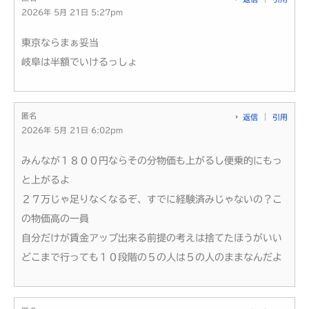
2026年 5月 21日 5:27pm
東京ならまぁ妥当
岐阜は半額でいけるっしょ
匿名
返信
引用
2026年 5月 21日 6:02pm
みんなが１８００円ならその分物価も上がるし便乗的にもっ
と上がるよ
２７万じゃ足りなくなるぞ、すでに経験済みじゃないの？こ
の物価高の一員
自分だけが賃金アップ出来る前提の考えは捨てたほうがいい
どこまで行っても１０段階の５の人は５の人のままなんだよ