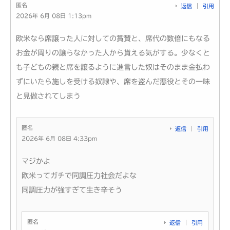
匿名
返信
引用
2026年 6月 08日 1:13pm
欧米なら席譲った人に対しての賞賛と、席代の数倍にもなる
お金が周りの譲らなかった人から貰える気がする。少なくと
も子どもの親と席を譲るように進言した奴はそのまま金払わ
ずにいたら施しを受ける奴隷や、席を盗んだ悪役とその一味
と見做されてしまう
匿名
返信
引用
2026年 6月 08日 4:33pm
マジかよ
欧米ってガチで同調圧力社会だよな
同調圧力が強すぎて生き辛そう
匿名
返信
引用