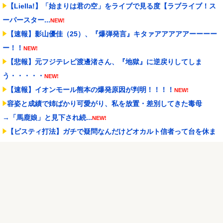
【Liella!】「始まりは君の空」をライブで見る度【ラブライブ！ス
ーパースター...
NEW!
【速報】影山優佳（25）、『爆弾発言』キタァアアアアアーーーー
ー！！
NEW!
【悲報】元フジテレビ渡邊渚さん、『地獄』に逆戻りしてしま
う・・・・・
NEW!
【速報】イオンモール熊本の爆発原因が判明！！！！
NEW!
容姿と成績で姉ばかり可愛がり、私を放置・差別してきた毒母
→「馬鹿娘」と見下され続...
NEW!
【ビスティ打法】ガチで疑問なんだけどオカルト信者って台を休ま
せなかったら爆連した...
NEW!
【朗報】Switch2版『FF14』ロードが長くなる不具合の修正パッチ
を本日配信
NEW!
「住信SBI」が「ドコモの銀行」に変わってうんざりしてるやつｗｗ
ｗｗｗｗｗ
NEW!