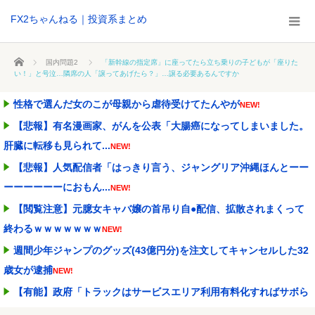
FX2ちゃんねる｜投資系まとめ
ホーム
国内問題2
「新幹線の指定席」に座ってたら立ち乗りの子どもが「座りた
い！」と号泣…隣席の人「譲ってあげたら？」…譲る必要あるんですか
性格で選んだ女のこが母親から虐待受けてたんやが
NEW!
【悲報】有名漫画家、がんを公表「大腸癌になってしまいました。
肝臓に転移も見られて...
NEW!
【悲報】人気配信者「はっきり言う、ジャングリア沖縄ほんとーー
ーーーーーーにおもん...
NEW!
【閲覧注意】元臆女キャバ嬢の首吊り自●配信、拡散されまくって
終わるｗｗｗｗｗｗｗ
NEW!
週間少年ジャンプのグッズ(43億円分)を注文してキャンセルした32
歳女が逮捕
NEW!
【有能】政府「トラックはサービスエリア利用有料化すればサボら
ず走るし流問題解決じ...
NEW!