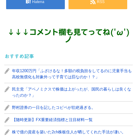
Hatena
RSS
↓
↓
↓
コメント欄も見てってね('ω')
ノ
おすすめ記事
年収1200万円「ふざけるな！多額の税負担をしてるのに児童手当も
高校無償化も対象外って子育ては罰なのか！？」
民主党「アベノミクスで株価は上がったが、国民の暮らしは良くな
ったのか？」
野村證券の一日を記したコピペが壮絶過ぎる。
【随時更新】FX重要経済指標と注目材料一覧
株で億の資産を築いた2ch株板住人が晒してくれた手法が凄い。