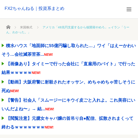
FX2ちゃんねる｜投資系まとめ
ホーム
米国株式
アメリカ「48兆円支援するから核開発やめろ」→イラン「うー
ん、わかった。」
積水ハウス「地面師に55億円騙し取られた…」ワイ「はえーかわい
そう…会社滅茶苦茶...
NEW!
【画像あり】タイミーで行った会社に「直雇用のバイト」で行った
結果ｗｗｗｗｗ
NEW!
【動画】大阪府警に射殺されたオッサン、めちゃめちゃ苦しそうに
死ぬ
NEW!
【警告】社会人「スムージーにキウイ皮ごと入れよ。これ美容にい
いんだよね〜」→ 結...
NEW!
【閲覧注意】元臆女キャバ嬢の首吊り自●配信、拡散されまくって
終わるｗｗｗｗｗｗｗ
NEW!
高市首相の消費減税1％、弁当店はまさかの"価格据え置き"宣言