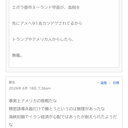
エボラ壺市ヌーランド早苗が、血税を
先にアメへ91兆カツアゲされてるから
トランプやアメリカ人からしたら、
無傷。
匿名
返信
引用
2026年 6月 18日 7:36am
事実上アメリカの敗戦だな
精密誘導兵器だけで勝とうというのは無理があったな
海峡封鎖でイラン経済が心配ではあったが耐えられたようだ
な