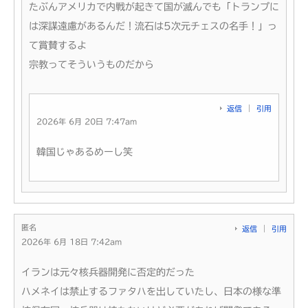
たぶんアメリカで内戦が起きて国が滅んでも「トランプに
は深謀遠慮があるんだ！流石は5次元チェスの名手！」っ
て賞賛するよ
宗教ってそういうものだから
返信
引用
2026年 6月 20日 7:47am
韓国じゃあるめーし笑
匿名
返信
引用
2026年 6月 18日 7:42am
イランは元々核兵器開発に否定的だった
ハメネイは禁止するファタハを出していたし、日本の様な準