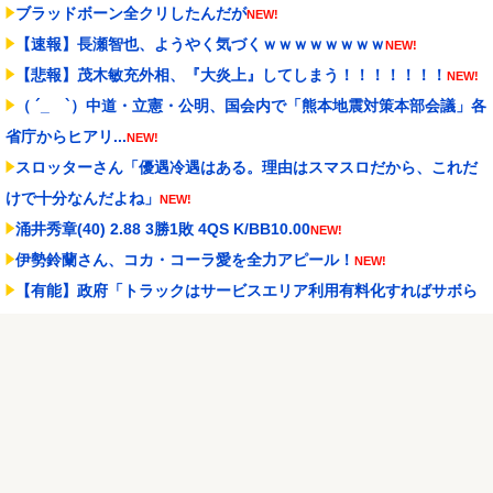
ブラッドボーン全クリしたんだが
NEW!
【速報】長瀬智也、ようやく気づくｗｗｗｗｗｗｗｗ
NEW!
【悲報】茂木敏充外相、『大炎上』してしまう！！！！！！！
NEW!
（ ´_ゝ`）中道・立憲・公明、国会内で「熊本地震対策本部会議」各
省庁からヒアリ...
NEW!
スロッターさん「優遇冷遇はある。理由はスマスロだから、これだ
けで十分なんだよね」
NEW!
涌井秀章(40) 2.88 3勝1敗 4QS K/BB10.00
NEW!
伊勢鈴蘭さん、コカ・コーラ愛を全力アピール！
NEW!
【有能】政府「トラックはサービスエリア利用有料化すればサボら
ず走るし流問題解決じ...
NEW!
Powered by livedoor 相互RSS