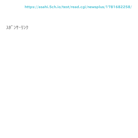
https://asahi.5ch.io/test/read.cgi/newsplus/1781682258/
ｽﾎﾟﾝｻｰﾘﾝｸ