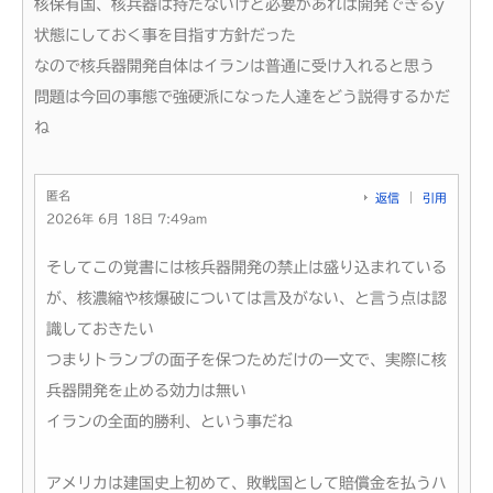
核保有国、核兵器は持たないけど必要があれば開発できるy
状態にしておく事を目指す方針だった
なので核兵器開発自体はイランは普通に受け入れると思う
問題は今回の事態で強硬派になった人達をどう説得するかだ
ね
匿名
返信
引用
2026年 6月 18日 7:49am
そしてこの覚書には核兵器開発の禁止は盛り込まれている
が、核濃縮や核爆破については言及がない、と言う点は認
識しておきたい
つまりトランプの面子を保つためだけの一文で、実際に核
兵器開発を止める効力は無い
イランの全面的勝利、という事だね
アメリカは建国史上初めて、敗戦国として賠償金を払うハ