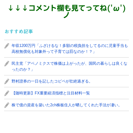
↓
↓
↓
コメント欄も見てってね('ω')
ノ
おすすめ記事
年収1200万円「ふざけるな！多額の税負担をしてるのに児童手当も
高校無償化も対象外って子育ては罰なのか！？」
民主党「アベノミクスで株価は上がったが、国民の暮らしは良くな
ったのか？」
野村證券の一日を記したコピペが壮絶過ぎる。
【随時更新】FX重要経済指標と注目材料一覧
株で億の資産を築いた2ch株板住人が晒してくれた手法が凄い。