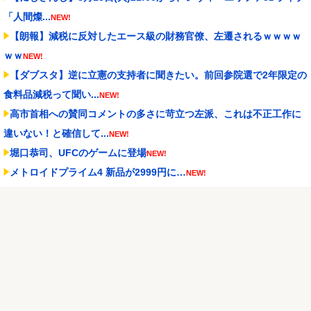
「人間燦...
NEW!
【朗報】減税に反対したエース級の財務官僚、左遷されるｗｗｗｗ
ｗｗ
NEW!
【ダブスタ】逆に立憲の支持者に聞きたい。前回参院選で2年限定の
食料品減税って聞い...
NEW!
高市首相への賛同コメントの多さに苛立つ左派、これは不正工作に
違いない！と確信して...
NEW!
堀口恭司、UFCのゲームに登場
NEW!
メトロイドプライム4 新品が2999円に…
NEW!
【NBA】エンビードが新シーズンに向けての好調ぶりを披露 なお
足の状態の方を心配...
NEW!
「Sゴーゴージャグラー4KT（北電子）」「Lライザのアトリエ
KD（北電子）」が検...
NEW!