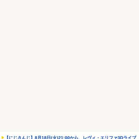
れいわ新選組、党名変更を発表 新党名は...
NEW!
積水ハウス「地面師に55億円騙し取られた…」ワイ「はえーかわい
そう…会社滅茶苦茶...
NEW!
Powered by livedoor 相互RSS
【にじさんじ】8月18日(火)21:00から、レヴィ・エリファ3Dライブ