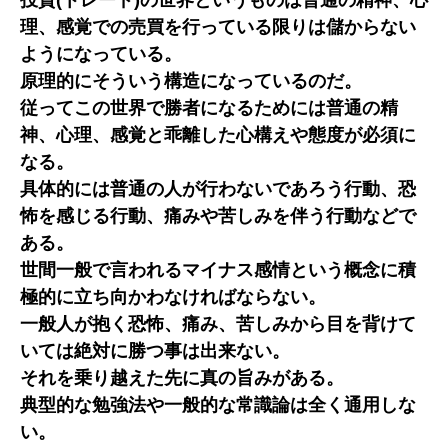
投資(トレード)の世界というものは普通の精神、心
理、感覚での売買を行っている限りは儲からない
ようになっている。
原理的にそういう構造になっているのだ。
従ってこの世界で勝者になるためには普通の精
神、心理、感覚と乖離した心構えや態度が必須に
なる。
具体的には普通の人が行わないであろう行動、恐
怖を感じる行動、痛みや苦しみを伴う行動などで
ある。
世間一般で言われるマイナス感情という概念に積
極的に立ち向かわなければならない。
一般人が抱く恐怖、痛み、苦しみから目を背けて
いては絶対に勝つ事は出来ない。
それを乗り越えた先に真の旨みがある。
典型的な勉強法や一般的な常識論は全く通用しな
い。