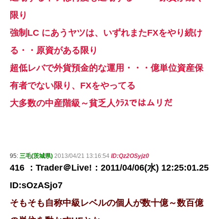
限り
強制LC にあうヤツは、いずれまたFXをやり続け
る・・原資がある限り
超低レバで外貨預金的な運用・・・億単位資産保
有者でない限り、FXをやってる
大多数の中産階級～貧乏人ｸﾗｽではムリだ
95:
三毛(茨城県)
2013/04/21 13:16:54
ID:Qz2OSyjz0
416 ：Trader＠Live!：2011/04/06(水) 12:25:01.25
ID:sOzASjo7
そもそも自称中級レベルの個人が数十億～数百億