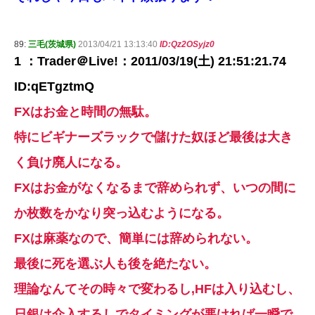
89:
三毛(茨城県)
2013/04/21 13:13:40
ID:Qz2OSyjz0
1 ：Trader＠Live!：2011/03/19(土) 21:51:21.74
ID:qETgztmQ
FXはお金と時間の無駄。
特にビギナーズラックで儲けた奴ほど最後は大き
く負け廃人になる。
FXはお金がなくなるまで辞められず、いつの間に
か枚数をかなり突っ込むようになる。
FXは麻薬なので、簡単には辞められない。
最後に死を選ぶ人も後を絶たない。
理論なんてその時々で変わるし,HFは入り込むし、
日銀は介入するしでタイミングが悪ければ一瞬で