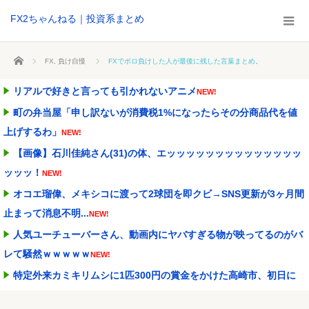
FX2ちゃんねる｜投資系まとめ
ホーム
FX
,
負け自慢
FXでボロ負けした人が最後に残した言葉まとめ。
リアルで好きと言っても引かれないアニメ
NEW!
町の弁当屋「申し訳ないが消費税1%になったらその分商品代を値
上げするわ」
NEW!
【画像】石川佳純さん(31)の体、エッッッッッッッッッッッッッッ
ッッッ！
NEW!
オコエ瑠偉、メキシコに渡って2球団を即クビ→SNS更新が3ヶ月間
止まって消息不明...
NEW!
人気ユーチューバーさん、動画内にヤバすぎる物が映ってるのがバ
レて騒然ｗｗｗｗｗ
NEW!
特定外来カミキリムシに1匹300円の賞金をかけた高崎市、初日に
1170匹持ち込ま...
NEW!