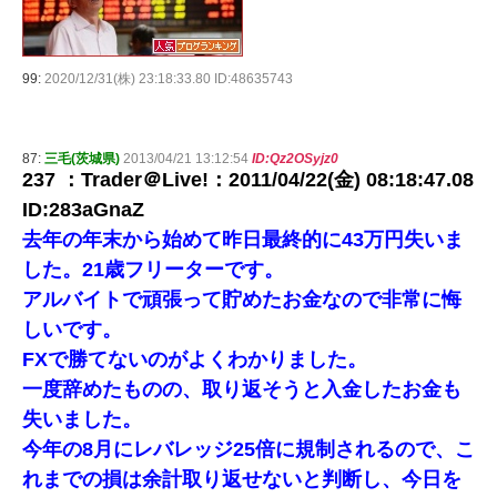
99:
2020/12/31(株) 23:18:33.80 ID:48635743
87:
三毛(茨城県)
2013/04/21 13:12:54
ID:Qz2OSyjz0
237 ：Trader＠Live!：2011/04/22(金) 08:18:47.08
ID:283aGnaZ
去年の年末から始めて昨日最終的に43万円失いま
した。21歳フリーターです。
アルバイトで頑張って貯めたお金なので非常に悔
しいです。
FXで勝てないのがよくわかりました。
一度辞めたものの、取り返そうと入金したお金も
失いました。
今年の8月にレバレッジ25倍に規制されるので、こ
れまでの損は余計取り返せないと判断し、今日を