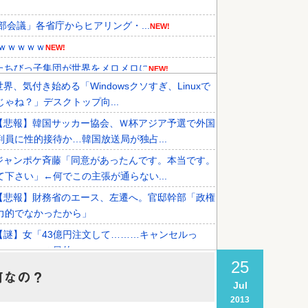
部会議」各省庁からヒアリング・...
NEW!
ｗｗｗｗｗ
NEW!
たちびっ子集団が世界をメロメロに
NEW!
世界、気付き始める「Windowsクソすぎ、Linuxで
的な運営を厳しく批判した理由がこ...
NEW!
じゃね？」デスクトップ向...
です‥」→「国境を越えた驚くべき...
NEW!
【悲報】韓国サッカー協会、Ｗ杯アジア予選で外国
機関が売り越しを仕掛けコスピが...
判員に性的接待か…韓国放送局が独占...
ジャンポケ斉藤「同意があったんです。本当です。
て下さい」←何でこの主張が通らない...
【悲報】財務省のエース、左遷へ。官邸幹部「政権
力的でなかったから」
【謎】女「43億円注文して………キャンセルっ
」←こいつの目的
25
【悲報】消費減税とか言う対した効果もないもので
何なの？
Jul
経済破滅へ
2013