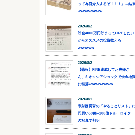
って為替介入するぞ！！！」→結
wwwwwwwww
2026/8/2
貯金4000万円貯まってFIREしたい
からオススメの投資教えろ
wwwwww
2026/8/2
【悲報】FIRE達成してた夫婦さ
ん、キオクシアショックで借金地
に転落wwwwwwwww
2026/8/1
米財務長官の「やることリスト」
円買い50億─100億ドル ロイター
の写真で判明