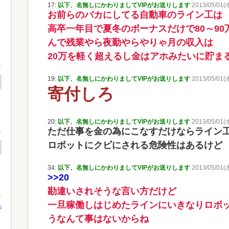
17:
以下、名無しにかわりましてVIPがお送りします
2013/05/01(
お前らのバカにしてる自動車のライン工は
高卒一年目で夏冬のボーナスだけで80～90
んで残業やら夜勤やらやりゃ月の収入は
20万を軽く超えるし金はアホみたいに貯ま
19:
以下、名無しにかわりましてVIPがお送りします
2013/05/01(
寄付しろ
20:
以下、名無しにかわりましてVIPがお送りします
2013/05/01(水
ただ仕事を金の為にこなすだけならライン
ロボットにクビにされる危険性はあるけど
34:
以下、名無しにかわりましてVIPがお送りします
2013/05/01(
>>20
勘違いされそうな言い方だけど
一旦稼働しはじめたラインにいきなりロボ
が
うなんて事はないからね