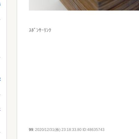
果
ｽﾎﾟﾝｻｰﾘﾝｸ
獄
に
99:
2020/12/31(株) 23:18:33.80 ID:48635743