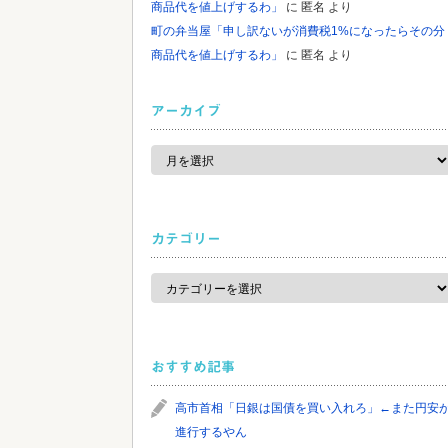
商品代を値上げするわ」
に
匿名
より
町の弁当屋「申し訳ないが消費税1%になったらその分
商品代を値上げするわ」
に
匿名
より
アーカイブ
ア
ー
カ
イ
ブ
カテゴリー
カ
テ
ゴ
リ
ー
おすすめ記事
高市首相「日銀は国債を買い入れろ」←また円安
進行するやん