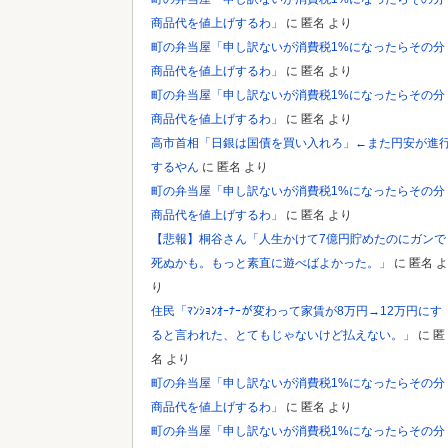
Powered by livedoor 相互RSS
商品代を値上げするわ」
に
匿名
より
町の弁当屋「申し訳ないが消費税1%になったらその分
商品代を値上げするわ」
に
匿名
より
町の弁当屋「申し訳ないが消費税1%になったらその分
商品代を値上げするわ」
に
匿名
より
高市首相「日銀は国債を買い入れろ」←また円安が進
するやん
に
匿名
より
町の弁当屋「申し訳ないが消費税1%になったらその分
商品代を値上げするわ」
に
匿名
より
【悲報】桐谷さん「人生かけて7億円貯めたのにガンで
死ぬかも。もっと素直に遊べばよかった。」
に
匿名
よ
り
住民「ﾏﾝｼｮﾝｵｰﾅｰが変わって家賃が8万円→12万円にす
ると言われた、とてもじゃないけど払えない。」
に
匿
名
より
町の弁当屋「申し訳ないが消費税1%になったらその分
商品代を値上げするわ」
に
匿名
より
町の弁当屋「申し訳ないが消費税1%になったらその分