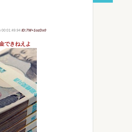
不動産ファンド「みんなで大家さん」が約2881億
債務超過 分配金の支払い停止めぐ...
 00:01:49.94
ID:7W+1ozDx0
red by livedoor 相互RSS
金できねえよ