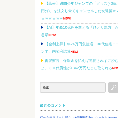
【悲報】週間少年ジャンプの「グッズ(43億
円分)」を注文し全てキャンセルした女逮捕ｗ
ｗｗｗｗｗｗ
NEW!
【AI】年商10億円を超える「ひとり親方」
急増
NEW!
【金利上昇】年24万円負担増 30代住宅ロ
ンで、内閣府試算
NEW!
偽警察官「保釈金を払えば逮捕されずに済
よ」３０代男性が1342万円だまし取られる
NEW
積水ハウス「地面師に55億円騙し取られ
た…」ワイ「はえーかわいそう…会社滅茶苦
やろなぁ」
NEW!
最近のコメント
町の弁当屋「申し訳ないが消費税1%になったらその分