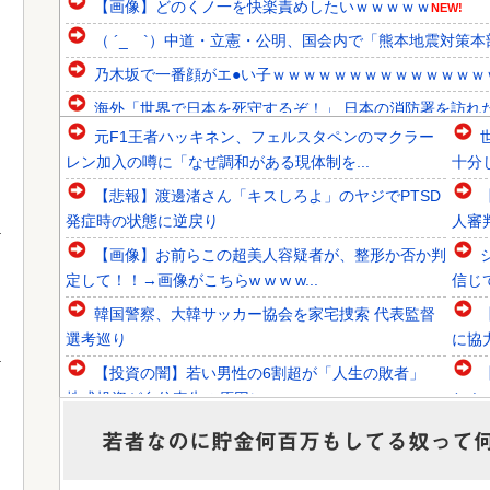
【画像】どのくノ一を快楽責めしたいｗｗｗｗｗ
NEW!
（ ´_ゝ`）中道・立憲・公明、国会内で「熊本地震対策本
乃木坂で一番顔がエ●い子ｗｗｗｗｗｗｗｗｗｗｗｗｗｗ
海外「世界で日本を死守するぞ！」 日本の消防署を訪れ
元F1王者ハッキネン、フェルスタペンのマクラー
韓国人「大統領が直接乗り出して大韓サッカー協会の非民主
レン加入の噂に「なぜ調和がある現体制を...
十分
韓国人「意外に日本との関係が深い地球の裏側の国がこちら
【悲報】渡邊渚さん「キスしろよ」のヤジでPTSD
韓国人「SKハイニックスが10%台の暴落！外国人投資家と
発症時の状態に逆戻り
人審
【画像】お前らこの超美人容疑者が、整形か否か判
定して！！→画像がこちらw w w w...
信じ
韓国警察、大韓サッカー協会を家宅捜索 代表監督
Powered by livedoor 相互RSS
選考巡り
に協
【投資の闇】若い男性の6割超が「人生の敗者」
株式投資が自信喪失の原因に
と！
【必見動画】熊本総合病院 地震発生時の手術室の
若者なのに貯金何百万もしてる奴って
映像が色んな意味で衝撃的だと話題に
日本