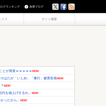
ログランキング
為替ブログ
ミクス
サイト概要
ことが発覚ｗｗｗｗｗ
NEW!
家小はだが「いじめ」「暴行」被害告発
NEW!
・？
NEW!
品代を値上げするわ」
NEW!
なかったから」
NEW!