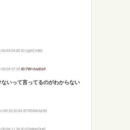
 00:03:04.85 ID:/sjjNCmB0
 00:04:37.95
ID:7W+1ozDx0
けないって言ってるのがわからない
水) 00:16:20.84 ID:RE6WJqUt0
～
) 00:04:11.50 ID:G2MHbTkxP