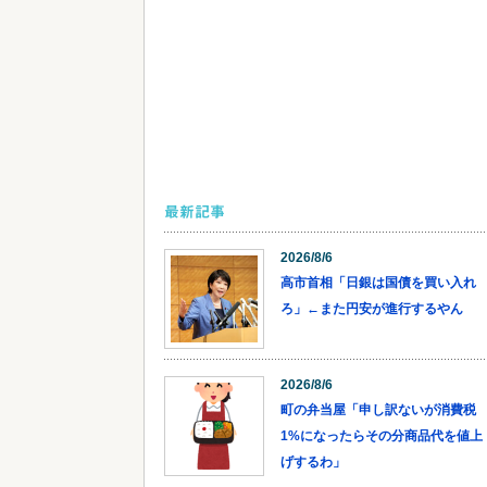
最新記事
2026/8/6
高市首相「日銀は国債を買い入れ
ろ」←また円安が進行するやん
2026/8/6
町の弁当屋「申し訳ないが消費税
1%になったらその分商品代を値上
げするわ」