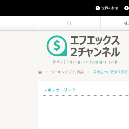
世界の株価
FX
株
ホーム
ワーキングプア
,
雑談
若者なのに貯金何百万
スポンサーリンク