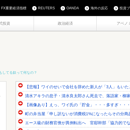
FX重要経済指標
REUTERS
OANDA
海外の反応
投資ブ
式投資
政治経済
アベノ
もしてる奴って何なの？
【悲報】ワイのせいで会社を辞めた新人が「3人」もいた
清水アキラの息子・清水良太郎さん死去で、落語家・柳
【画像あり】えっ、ワイ氏の「貯金」・・・多すぎ・・
町の弁当屋「申し訳ないが消費税1%になったらその分商
エース級の財務官僚が異例転出へ 官邸幹部「協力的で