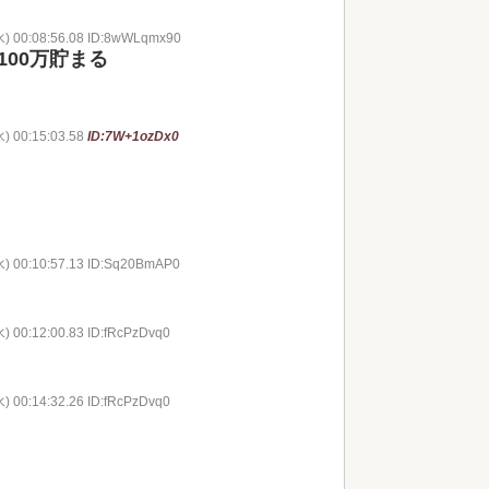
水) 00:08:56.08 ID:8wWLqmx90
00万貯まる
水) 00:15:03.58
ID:7W+1ozDx0
水) 00:10:57.13 ID:Sq20BmAP0
) 00:12:00.83 ID:fRcPzDvq0
) 00:14:32.26 ID:fRcPzDvq0