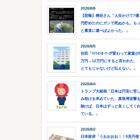
2026/8/6
【悲報】桐谷さん「人生かけて7億
円貯めたのにガンで死ぬかも。も
と素直に遊べばよかった。」
2026/8/5
住民「ﾏﾝｼｮﾝｵｰﾅｰが変わって家賃が
万円→12万円にすると言われた、
とてもじゃないけど払えない。」
2026/8/4
トランプ大統領「日本は円安に苦
み助けを求めていた、真珠湾攻撃
除けば、日本はずっと良くしてく
ている。」
2026/8/2
日本政府「うおおおお！！9兆円使