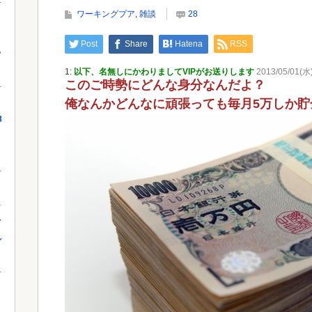
【外国人採用アンケ】諮問機関「差別、非公開答
ワーキングプア
,
雑談
28
申」三重県「差別に当たらず、公表する方針...
円の
Post
Share
Hatena
RSS
っ
1:
以下、名無しにかわりましてVIPがお送りします
2013/05/01(水)
このご時勢にどんな身分なんだよ？
Powered by livedoor 相互RSS
Powe
俺なんかどんなに頑張っても毎月5万しか貯
8
し
を
れ