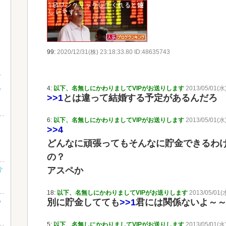
99:
2020/12/31(株) 23:18:33.80 ID:48635743
4:
以下、名無しにかわりましてVIPがお送りします
2013/05/01(水)
げ
>>1
とは違って結婚する予定があるんだろ
6:
以下、名無しにかわりましてVIPがお送りします
2013/05/01(水)
>>4
どんなに頑張ってもそんなに貯金できるわ
の？
介
アスペか
18:
以下、名無しにかわりましてVIPがお送りします
2013/05/01(
め
別に貯金してても
>>1
君には関係ないよ～
5:
以下、名無しにかわりましてVIPがお送りします
2013/05/01(水