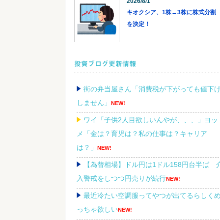
2026/8/1
キオクシア、1株→3株に株式分割
を決定！
投資ブログ更新情報
街の弁当屋さん「消費税が下がっても値下
しません」
NEW!
ワイ「子供2人目欲しいんやが、、、」ヨッ
メ「金は？育児は？私の仕事は？キャリア
は？」
NEW!
【為替相場】ドル円は1ドル158円台半ば 
入警戒をしつつ円売りが続行
NEW!
最近冷たい空調服ってやつが出てるらしく
っちゃ欲しい
NEW!