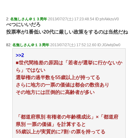
2:
名無しさん＠１３周年
2013/07/27(土) 17:23:48.54 ID:phAkkzuV0
べつにいいだろ
投票率が1番低い20代に厳しい政策をするのは当然だね
82:
名無しさん＠１３周年
2013/07/27(土) 17:52:12.60 ID:JG/wbj0w0
>>2
■世代間格差の原因は「若者が選挙に行かないか
ら」ではない
選挙権の過半数を55歳以上が持ってる
さらに地方の一票の価値は都会の数倍あり
その地方には圧倒的に高齢者が多い
「都道府県別 有権者の年齢構成比」×「都道府
県別 一票の価値」を計算すると
55歳以上が実質的に7割↑の票を持ってる