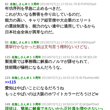
92:
名無しさん＠１３周年
2013/07/27(土) 17:55:01.79 ID:PVFtS/Sw0
年功序列を早急に止めるべきだ。
これが大いなる弊害を作り出しているのだ。
能力の高い、キャリア組官僚や大企業のエリート
の選抜制度を、能力のない連中に適用しているから
日本社会全体が異常なのだ。
93:
名無しさん＠１３周年
2013/07/27(土) 17:55:32.34 ID:88i8HjaaP
選挙行かなかった奴は文句言う権利ないけどな。
115:
名無しさん＠１３周年
2013/07/27(土) 18:01:51.66 ID:3fCfjDLO0
製造業では事務職に解雇のノルマが課せられて、
技術職が犠牲になるんだろうな。
123:
名無しさん＠１３周年
2013/07/27(土) 18:03:18.70 ID:FfuAHeoW0
>>115
愛知はやばいことになるだろうね
もっとやばいのは大阪のホワイトカラーだろうけどw
149:
名無しさん＠１３周年
2013/07/27(土) 18:08:04.97 ID:jKQjwPDw0
現状は、簡単に解雇できないから正社員を増やさないっ