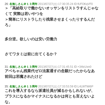
26:
名無しさん＠１３周年
2013/07/27(土) 17:30:35.24 ID:fUFOKqVF0
＞「高給取りで働かないオッサンをリストラすんじゃな
くて 実際は若いやつを
＞簡単にリストラしたり残業させまくったりするんだ
ろ」
多分逆。欲しいのは安い労働力
さてワタミは前に出てくるか？
31:
名無しさん＠１３周年
2013/07/27(土) 17:31:45.51 ID:+34tcUxn0
アベちゃん残業代ゼロ法案通すの念願だったからなあ
前回は邪魔されたけど
35:
名無しさん＠１３周年
2013/07/27(土) 17:33:53.59 ID:L4LWTWi6P
これを導入するなら派遣社員が減るかもしれないが、
プラスになるかマイナスになるかは何とも言えないよ
な。