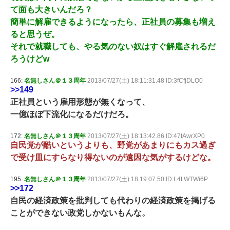
て面も大きいんだろ？
簡単に解雇できるようになったら、正社員の募集も増え
ると思うぜ。
それで就職しても、やる気のない奴はすぐ解雇されるだ
ろうけどw
166:
名無しさん＠１３周年
2013/07/27(土) 18:11:31.48 ID:3fCfjDLO0
>>149
正社員という雇用形態が無くなって、
一億ほぼ下流化になるだけだろ。
172:
名無しさん＠１３周年
2013/07/27(土) 18:13:42.86 ID:47tAwrXP0
自民党が酷いというよりも、野党があまりにもカス過ぎ
で受け皿にすらなり得ないのが遠因な気がするけどな。
195:
名無しさん＠１３周年
2013/07/27(土) 18:19:07.50 ID:L4LWTWi6P
>>172
自民の経済政策を批判しても代わりの経済政策を掲げる
ことができない政党しかないもんな。