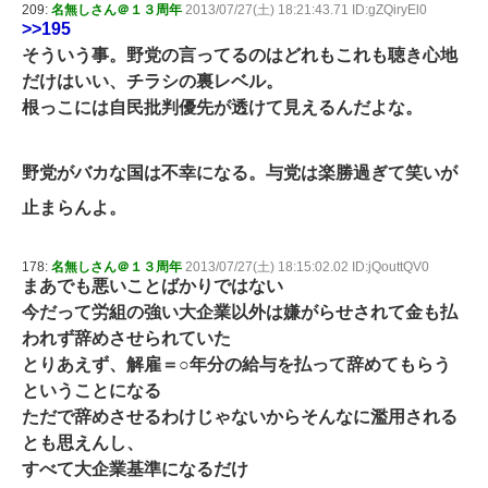
209:
名無しさん＠１３周年
2013/07/27(土) 18:21:43.71 ID:gZQiryEl0
>>195
そういう事。野党の言ってるのはどれもこれも聴き心地
だけはいい、チラシの裏レベル。
根っこには自民批判優先が透けて見えるんだよな。
野党がバカな国は不幸になる。与党は楽勝過ぎて笑いが
止まらんよ。
178:
名無しさん＠１３周年
2013/07/27(土) 18:15:02.02 ID:jQouttQV0
まあでも悪いことばかりではない
今だって労組の強い大企業以外は嫌がらせされて金も払
われず辞めさせられていた
とりあえず、解雇＝○年分の給与を払って辞めてもらう
ということになる
ただで辞めさせるわけじゃないからそんなに濫用される
とも思えんし、
すべて大企業基準になるだけ