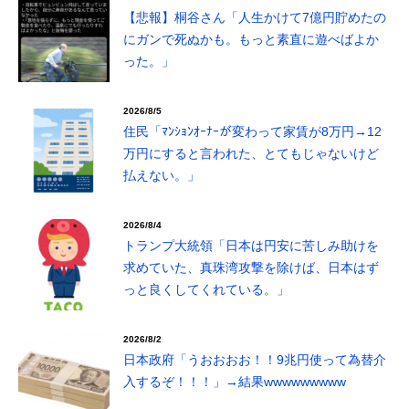
【悲報】桐谷さん「人生かけて7億円貯めたの
にガンで死ぬかも。もっと素直に遊べばよか
った。」
2026/8/5
住民「ﾏﾝｼｮﾝｵｰﾅｰが変わって家賃が8万円→12
万円にすると言われた、とてもじゃないけど
払えない。」
2026/8/4
トランプ大統領「日本は円安に苦しみ助けを
求めていた、真珠湾攻撃を除けば、日本はず
っと良くしてくれている。」
2026/8/2
日本政府「うおおおお！！9兆円使って為替介
入するぞ！！！」→結果wwwwwwwww