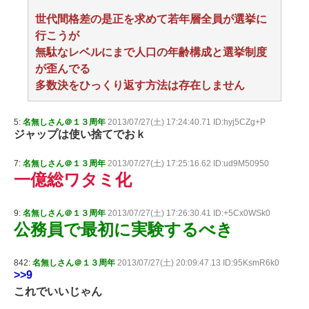
世代間格差の是正を求めて若年層全員が選挙に
行こうが
無駄なレベルにまで人口の年齢構成と選挙制度
が歪んでる
多数決をひっくり返す方法は存在しません
5:
名無しさん＠１３周年
2013/07/27(土) 17:24:40.71 ID:hyj5CZg+P
ジャップは使い捨てでおｋ
7:
名無しさん＠１３周年
2013/07/27(土) 17:25:16.62 ID:ud9M50950
一億総ワタミ化
9:
名無しさん＠１３周年
2013/07/27(土) 17:26:30.41 ID:+5Cx0WSk0
公務員で最初に実験するべき
842:
名無しさん＠１３周年
2013/07/27(土) 20:09:47.13 ID:95KsmR6k0
>>9
これでいいじゃん