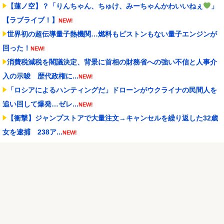
【蓮ノ空】？「りんちゃん、ちゅけ、みーちゃんかわいいねぇ
」
【ラブライブ！】
NEW!
世界初の超伝導量子熱機関…燃料もピストンもない量子エンジンが
回った！
NEW!
消費税減税を閣議決定、背景に首相の財務省への強い不信と人事介
入の示唆 歴代政権に...
NEW!
「ロシアによるハンティングだ」ドローンがウクライナの民間人を
追い回して爆発…ゼレ...
NEW!
【衝撃】ジャンプストアで大量注文→キャンセルを繰り返した32歳
女を逮捕 238ア...
NEW!
【動画】元西武ヤン、MLB初登板で大ジャンプｗｗｗｗ
NEW!
メディア「Switch2、499ドルでも安い800ドル超えるかも。PS5は
直近で...
NEW!
【NBA】サンズのディロン・ブルックスが、チームと3年73milで契
約延長合意
NEW!