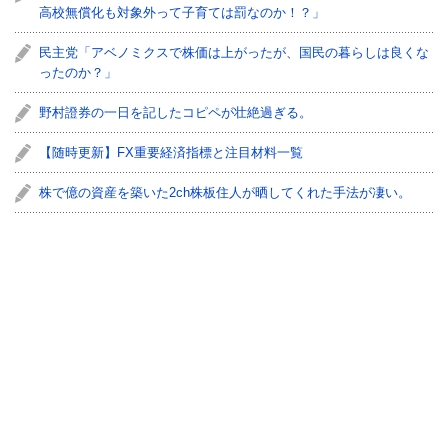
高校無償化も対象外って子育ては罰なのか！？」
民主党「アベノミクスで株価は上がったが、国民の暮らしは良くな
ったのか？」
野村證券の一日を記したコピペが壮絶過ぎる。
【随時更新】FX重要経済指標と注目材料一覧
株で億の資産を築いた2ch株板住人が晒してくれた手法が凄い。