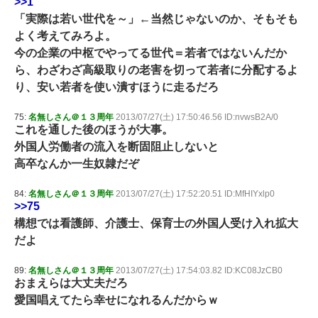
>>1
「実際は若い世代を～」←当然じゃないのか、そもそも
よく考えてみろよ。
今の企業の中枢でやってる世代＝若者ではないんだか
ら、わざわざ高級取りの老害を切って若者に分配するよ
り、安い若者を使い潰すほうに走るだろ
75:
名無しさん＠１３周年
2013/07/27(土) 17:50:46.56 ID:nvwsB2A/0
これを通した後のほうが大事。
外国人労働者の流入を断固阻止しないと
高卒なんか一生奴隷だぞ
84:
名無しさん＠１３周年
2013/07/27(土) 17:52:20.51 ID:MfHIYxlp0
>>75
構想では看護師、介護士、保育士の外国人受け入れ拡大
だよ
89:
名無しさん＠１３周年
2013/07/27(土) 17:54:03.82 ID:KC08JzCB0
おまえらは大丈夫だろ
愛国唱えてたら幸せになれるんだからｗ