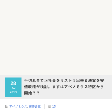
Powered by livedoor 相互RSS
手切れ金で正社員をリストラ出来る法案を安
28
倍政権が検討。まずはアベノミクス特区から
Jul
2013
開始？？
アベノミクス
,
安倍晋三
13