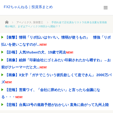
FX2ちゃんねる｜投資系まとめ
ホーム
アベノミクス
,
安倍晋三
手切れ金で正社員をリストラ出来る法案を安倍政
権が検討。まずはアベノミクス特区から開始？？
【衝撃】情弱「リボ払いはヤバい。情弱が使うもの」 情強「リボ
払いを使いこなすのが...
NEW!
【訃報】人気Vtuberの犬、19歳で死去
NEW!
【画像】絵師「印刷会社にゴミみたい印刷されたから晒すわ」→お
前がクレーマーだと大...
NEW!
【画像】X女子「ガチでこういう彼氏欲しくて息できん」 2000万バ
ズ
NEW!
【悲報】営業ワイ、「会社に辞めたい」と言ったら会議にな
る・・・
NEW!
【悲報】台風13号の進路予想がおかしい 直角に曲がって九州上陸
の可能性
NEW!