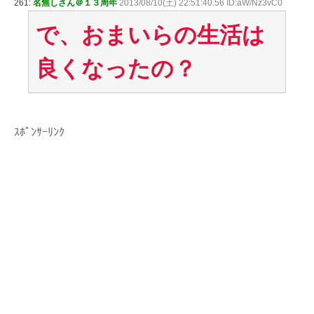
261:
名無しさん＠１３周年
2013/08/10(土) 22:51:40.56 ID:aW/Nz3vC0
で、おまいらの生活は
良くなったの？
ｽﾎﾟﾝｻｰﾘﾝｸ