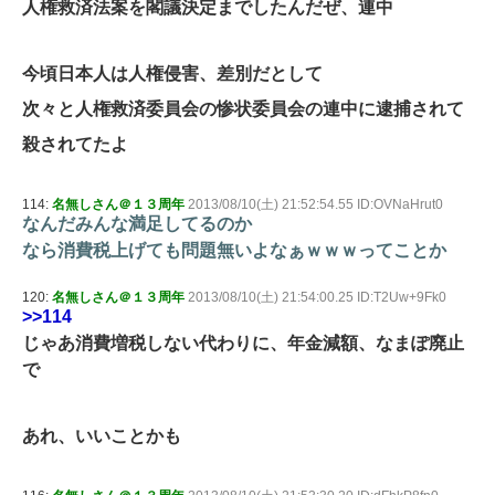
人権救済法案を閣議決定までしたんだぜ、連中
今頃日本人は人権侵害、差別だとして
次々と人権救済委員会の惨状委員会の連中に逮捕されて
殺されてたよ
114:
名無しさん＠１３周年
2013/08/10(土) 21:52:54.55 ID:OVNaHrut0
なんだみんな満足してるのか
なら消費税上げても問題無いよなぁｗｗｗってことか
120:
名無しさん＠１３周年
2013/08/10(土) 21:54:00.25 ID:T2Uw+9Fk0
>>114
じゃあ消費増税しない代わりに、年金減額、なまぽ廃止
で
あれ、いいことかも