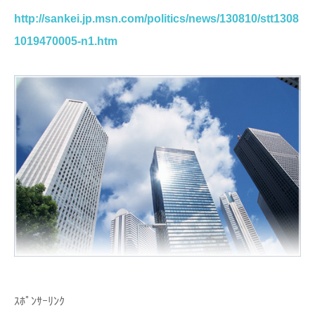
http://sankei.jp.msn.com/politics/news/130810/stt1308
1019470005-n1.htm
ｽﾎﾟﾝｻｰﾘﾝｸ