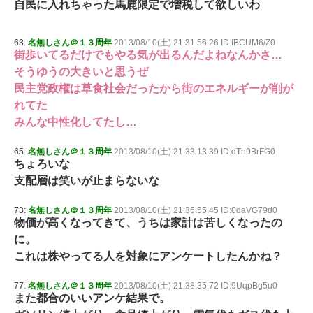
自民に入れちゃった馬鹿限定で増税して欲しいわ
63:
名無しさん＠１３周年
2013/08/10(土) 21:31:56.26 ID:fBCUM6/Z0
街歩いてるだけでもやる気が出るんだよねなんかさ…
そうゆうの大きいと思うぜ
民主党政権は草食社会だったから街のエネルギーが削が
れてた
みんな中性化してたし…
65:
名無しさん＠１３周年
2013/08/10(土) 21:33:13.39 ID:dTn9BrFG0
ちょろいな
支配層は笑いが止まらないな
73:
名無しさん＠１３周年
2013/08/10(土) 21:36:55.45 ID:0daVG79d0
物価が高くなってきて、うちは家計は苦しくなったの
に。
これは株やってる人を対象にアンケートしたんかね？
77:
名無しさん＠１３周年
2013/08/10(土) 21:38:35.72 ID:9UqpBg5u0
また都合のいいアンケ結果で。