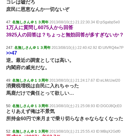
コレは嘘だろ
庶民に恩恵なんか一切ないぞ
47:
名無しさん＠１３周年
2013/08/10(土) 21:22:30.34 ID:pSgabp5e0
1万人に質問し6075人から回答
3925人の回答は？ちょっと無効回答が多すぎないか？
247:
名無しさん＠１３周年
2013/08/10(土) 22:40:42.92 ID:UtVRQ4w7P
>>47
逆。最近の調査としては高い。
内閣府の威光だな。
49:
名無しさん＠１３周年
2013/08/10(土) 21:24:17.67 ID:eLMcUwI20
消費税増税は自民に入れちゃった
馬鹿だけで責任とって欲しい…
50:
名無しさん＠１３周年
2013/08/10(土) 21:25:08.93 ID:DGOJ8QcE0
とりあえず俺は不景気
所持金60円で来月まで乗り切らなきゃならなくなった
52:
名無しさん＠１３周年
2013/08/10(土) 21:25:55.43 ID:MBqX2Gdf0