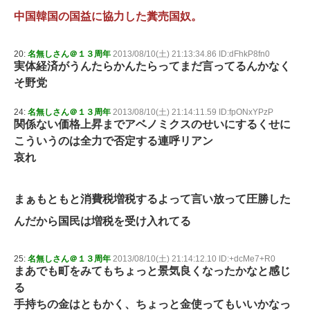
中国韓国の国益に協力した糞売国奴。
20:
名無しさん＠１３周年
2013/08/10(土) 21:13:34.86 ID:dFhkP8fn0
実体経済がうんたらかんたらってまだ言ってるんかなく
そ野党
24:
名無しさん＠１３周年
2013/08/10(土) 21:14:11.59 ID:fpONxYPzP
関係ない価格上昇までアベノミクスのせいにするくせに
こういうのは全力で否定する連呼リアン
哀れ
まぁもともと消費税増税するよって言い放って圧勝した
んだから国民は増税を受け入れてる
25:
名無しさん＠１３周年
2013/08/10(土) 21:14:12.10 ID:+dcMe7+R0
まあでも町をみてもちょっと景気良くなったかなと感じ
る
手持ちの金はともかく、ちょっと金使ってもいいかなっ