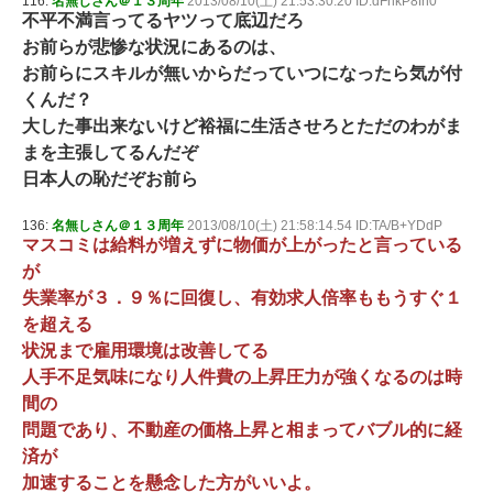
116:
名無しさん＠１３周年
2013/08/10(土) 21:53:30.20 ID:dFhkP8fn0
不平不満言ってるヤツって底辺だろ
お前らが悲惨な状況にあるのは、
お前らにスキルが無いからだっていつになったら気が付
くんだ？
大した事出来ないけど裕福に生活させろとただのわがま
まを主張してるんだぞ
日本人の恥だぞお前ら
136:
名無しさん＠１３周年
2013/08/10(土) 21:58:14.54 ID:TA/B+YDdP
マスコミは給料が増えずに物価が上がったと言っている
が
失業率が３．９％に回復し、有効求人倍率ももうすぐ１
を超える
状況まで雇用環境は改善してる
人手不足気味になり人件費の上昇圧力が強くなるのは時
間の
問題であり、不動産の価格上昇と相まってバブル的に経
済が
加速することを懸念した方がいいよ。