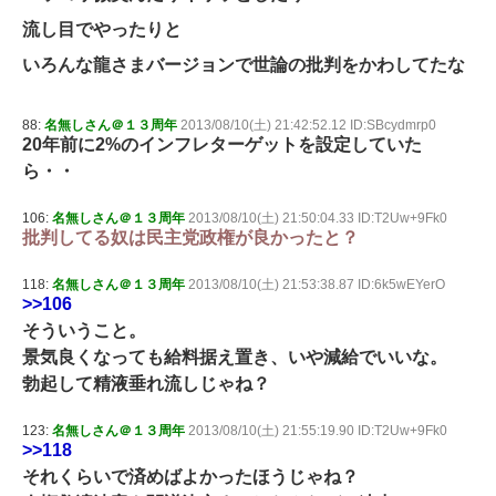
流し目でやったりと
いろんな龍さまバージョンで世論の批判をかわしてたな
88:
名無しさん＠１３周年
2013/08/10(土) 21:42:52.12 ID:SBcydmrp0
20年前に2%のインフレターゲットを設定していた
ら・・
106:
名無しさん＠１３周年
2013/08/10(土) 21:50:04.33 ID:T2Uw+9Fk0
批判してる奴は民主党政権が良かったと？
118:
名無しさん＠１３周年
2013/08/10(土) 21:53:38.87 ID:6k5wEYerO
>>106
そういうこと。
景気良くなっても給料据え置き、いや減給でいいな。
勃起して精液垂れ流しじゃね？
123:
名無しさん＠１３周年
2013/08/10(土) 21:55:19.90 ID:T2Uw+9Fk0
>>118
それくらいで済めばよかったほうじゃね？