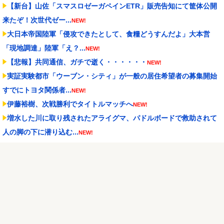
【新台】山佐「スマスロゼーガペインETR」販売告知にて筐体公開
来たぞ！次世代ゼー...
NEW!
大日本帝国陸軍「侵攻できたとして、食糧どうすんだよ」大本営
「現地調達」陸軍「え？...
NEW!
【悲報】共同通信、ガチで逝く・・・・・・
NEW!
実証実験都市「ウーブン・シティ」が一般の居住希望者の募集開始
すでにトヨタ関係者...
NEW!
伊藤裕樹、次戦勝利でタイトルマッチへ
NEW!
増水した川に取り残されたアライグマ、パドルボードで救助されて
人の脚の下に潜り込む...
NEW!
【Liella!】「始まりは君の空」をライブで見る度【ラブライブ！ス
ーパースター...
NEW!
容姿と成績で姉ばかり可愛がり、私を放置・差別してきた毒母
→「馬鹿娘」と見下され続...
NEW!