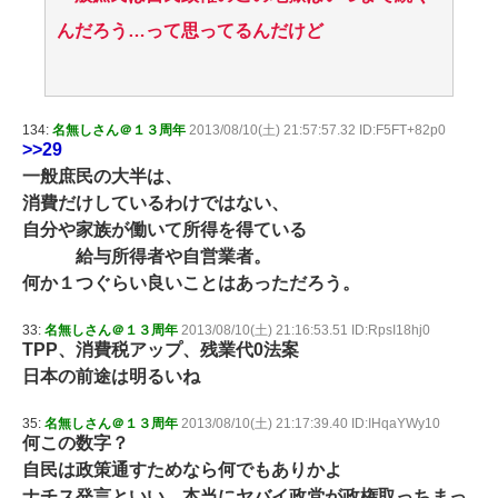
んだろう…って思ってるんだけど
134:
名無しさん＠１３周年
2013/08/10(土) 21:57:57.32 ID:F5FT+82p0
>>29
一般庶民の大半は、
消費だけしているわけではない、
自分や家族が働いて所得を得ている
給与所得者や自営業者。
何か１つぐらい良いことはあっただろう。
33:
名無しさん＠１３周年
2013/08/10(土) 21:16:53.51 ID:RpsI18hj0
TPP、消費税アップ、残業代0法案
日本の前途は明るいね
35:
名無しさん＠１３周年
2013/08/10(土) 21:17:39.40 ID:IHqaYWy10
何この数字？
自民は政策通すためなら何でもありかよ
ナチス発言といい、本当にヤバイ政党が政権取っちまっ