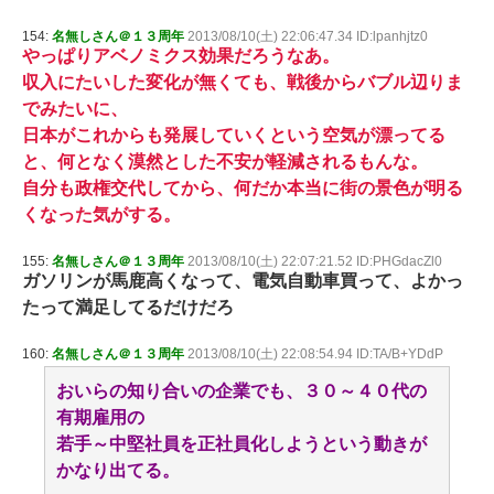
154:
名無しさん＠１３周年
2013/08/10(土) 22:06:47.34 ID:lpanhjtz0
やっぱりアベノミクス効果だろうなあ。
収入にたいした変化が無くても、戦後からバブル辺りま
でみたいに、
日本がこれからも発展していくという空気が漂ってる
と、何となく漠然とした不安が軽減されるもんな。
自分も政権交代してから、何だか本当に街の景色が明る
くなった気がする。
155:
名無しさん＠１３周年
2013/08/10(土) 22:07:21.52 ID:PHGdacZl0
ガソリンが馬鹿高くなって、電気自動車買って、よかっ
たって満足してるだけだろ
160:
名無しさん＠１３周年
2013/08/10(土) 22:08:54.94 ID:TA/B+YDdP
おいらの知り合いの企業でも、３０～４０代の
有期雇用の
若手～中堅社員を正社員化しようという動きが
かなり出てる。