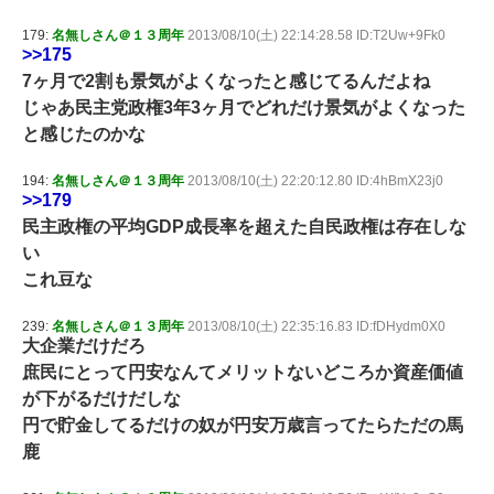
179:
名無しさん＠１３周年
2013/08/10(土) 22:14:28.58 ID:T2Uw+9Fk0
>>175
7ヶ月で2割も景気がよくなったと感じてるんだよね
じゃあ民主党政権3年3ヶ月でどれだけ景気がよくなった
と感じたのかな
194:
名無しさん＠１３周年
2013/08/10(土) 22:20:12.80 ID:4hBmX23j0
>>179
民主政権の平均GDP成長率を超えた自民政権は存在しな
い
これ豆な
239:
名無しさん＠１３周年
2013/08/10(土) 22:35:16.83 ID:fDHydm0X0
大企業だけだろ
庶民にとって円安なんてメリットないどころか資産価値
が下がるだけだしな
円で貯金してるだけの奴が円安万歳言ってたらただの馬
鹿