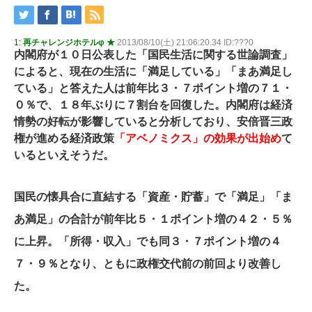
1:
再チャレンジホテルφ ★
2013/08/10(土) 21:06:20.34 ID:???0
内閣府が１０日公表した「国民生活に関する世論調査」
によると、現在の生活に「満足している」「まあ満足し
ている」と答えた人は前年比３・７ポイント増の７１・
０％で、１８年ぶりに７割台を回復した。内閣府は経済
情勢の好転が影響していると分析しており、安倍晋三政
権が進める経済政策
「アベノミクス」の効果が出始め
て
いるといえそうだ。
国民の懐具合に直結する「資産・貯蓄」で「満足」「ま
あ満足」の合計が前年比５・１ポイント増の４２・５％
に上昇。「所得・収入」でも同３・７ポイント増の４
７・９％となり、ともに政権交代前の前回より改善し
た。