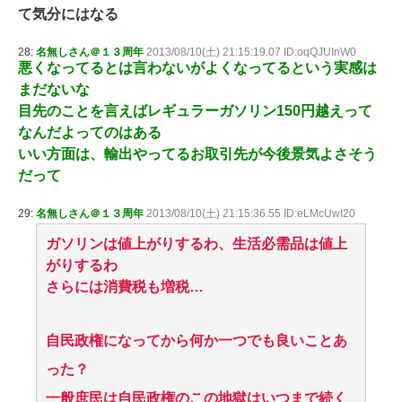
て気分にはなる
28:
名無しさん＠１３周年
2013/08/10(土) 21:15:19.07 ID:oqQJUInW0
悪くなってるとは言わないがよくなってるという実感は
まだないな
目先のことを言えばレギュラーガソリン150円越えって
なんだよってのはある
いい方面は、輸出やってるお取引先が今後景気よさそう
だって
29:
名無しさん＠１３周年
2013/08/10(土) 21:15:36.55 ID:eLMcUwI20
ガソリンは値上がりするわ、生活必需品は値上
がりするわ
さらには消費税も増税…
自民政権になってから何か一つでも良いことあ
った？
一般庶民は自民政権のこの地獄はいつまで続く