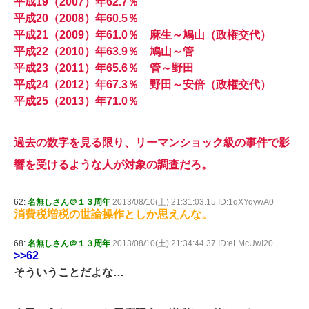
平成19（2007）年62.7％
平成20（2008）年60.5％
平成21（2009）年61.0％ 麻生～鳩山（政権交代）
平成22（2010）年63.9％ 鳩山～管
平成23（2011）年65.6％ 管～野田
平成24（2012）年67.3％ 野田～安倍（政権交代）
平成25（2013）年71.0％
過去の数字を見る限り、リーマンショック級の事件で影
響を受けるような人が対象の調査だろ。
62:
名無しさん＠１３周年
2013/08/10(土) 21:31:03.15 ID:1qXYqywA0
消費税増税の世論操作としか思えんな。
68:
名無しさん＠１３周年
2013/08/10(土) 21:34:44.37 ID:eLMcUwI20
>>62
そういうことだよな…