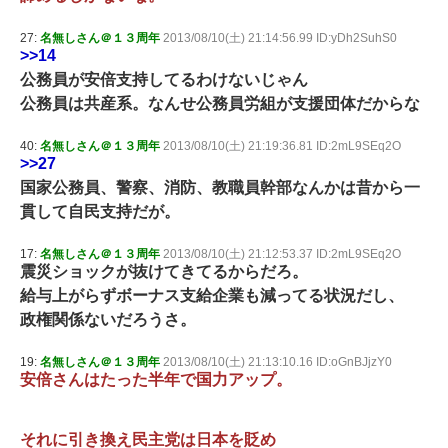
27:
名無しさん＠１３周年
2013/08/10(土) 21:14:56.99 ID:yDh2SuhS0
>>14
公務員が安倍支持してるわけないじゃん
公務員は共産系。なんせ公務員労組が支援団体だからな
40:
名無しさん＠１３周年
2013/08/10(土) 21:19:36.81 ID:2mL9SEq2O
>>27
国家公務員、警察、消防、教職員幹部なんかは昔から一
貫して自民支持だが。
17:
名無しさん＠１３周年
2013/08/10(土) 21:12:53.37 ID:2mL9SEq2O
震災ショックが抜けてきてるからだろ。
給与上がらずボーナス支給企業も減ってる状況だし、
政権関係ないだろうさ。
19:
名無しさん＠１３周年
2013/08/10(土) 21:13:10.16 ID:oGnBJjzY0
安倍さんはたった半年で国力アップ。
それに引き換え民主党は日本を貶め