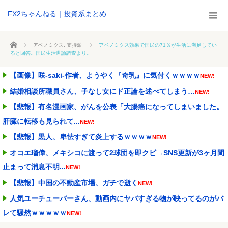
FX2ちゃんねる｜投資系まとめ
ホーム
アベノミクス
,
支持派
アベノミクス効果で国民の71％が生活に満足してい
ると回答。国民生活世論調査より。
【画像】咲-saki-作者、ようやく『奇乳』に気付くｗｗｗｗ
NEW!
結婚相談所職員さん、子なし女にド正論を述べてしまう…
NEW!
【悲報】有名漫画家、がんを公表「大腸癌になってしまいました。
肝臓に転移も見られて...
NEW!
【悲報】黒人、卑怯すぎて炎上するｗｗｗｗ
NEW!
オコエ瑠偉、メキシコに渡って2球団を即クビ→SNS更新が3ヶ月間
止まって消息不明...
NEW!
【悲報】中国の不動産市場、ガチで逝く
NEW!
人気ユーチューバーさん、動画内にヤバすぎる物が映ってるのがバ
レて騒然ｗｗｗｗｗ
NEW!