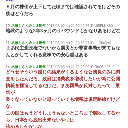
５月の株価が上下してた頃までは確認されてるけどその
後はどうだろ
10:
名無しさん＠１３周年
2013/08/10(土) 21:10:42.37 ID:Ut5FMJK80
地獄のような3年3ヶ月のリバウンドもかなりあるけどな
11:
名無しさん＠１３周年
2013/08/10(土) 21:10:53.97 ID:ddJlbc3A0
まあ民主党政権でないから震災とか非常事態が来てもな
んとかしてくれる意味での安心感はある
14:
名無しさん＠１３周年
2013/08/10(土) 21:12:22.00 ID:RhQ6m25a0
どうせそういう感じの結果がくるような公務員のみに調
査をしたんだろ。政府は消費税を増税したいが為に公開
情報を捏造してるだけだ。まあ国民が反対したって、景
気が
良くなっていないと思っていても増税は規定路線だけど
な。
この国はもうどうしようもないところまで腐敗してるか
ら、日本から脱出出来ないやつは
諦めるしかないな。