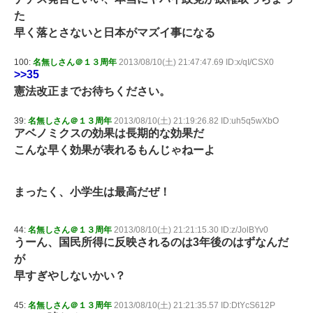
た
早く落とさないと日本がマズイ事になる
100:
名無しさん＠１３周年
2013/08/10(土) 21:47:47.69 ID:x/qI/CSX0
>>35
憲法改正までお待ちください。
39:
名無しさん＠１３周年
2013/08/10(土) 21:19:26.82 ID:uh5q5wXbO
アベノミクスの効果は長期的な効果だ
こんな早く効果が表れるもんじゃねーよ
まったく、小学生は最高だぜ！
44:
名無しさん＠１３周年
2013/08/10(土) 21:21:15.30 ID:z/JolBYv0
うーん、国民所得に反映されるのは3年後のはずなんだ
が
早すぎやしないかい？
45:
名無しさん＠１３周年
2013/08/10(土) 21:21:35.57 ID:DtYcS612P