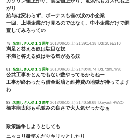
ガソリン値上がり、食品値上がり、電気代もガス代も上
がり
給与は変わらず、ボーナスも雀の涙の小企業
一回、上場企業だけ見るのではなく、中小企業だけで調
査してみろっての
78:
名無しさん＠１３周年
2013/08/10(土) 21:39:14.38 ID:fcqCeE2T0
満足と答える奴は駄目な奴
不満と答える奴はやる気がある奴
81:
名無しさん＠１３周年
2013/08/10(土) 21:40:40.74 ID:L7zmErlW0
公共工事をとんでもない数やってるからねー
工事が終わったら借金返済と維持費の地獄が待ってます
わ
83:
名無しさん＠１３周年
2013/08/10(土) 21:40:59.69 ID:eyauhHWZO
橋本龍太郎も毛並みの良さで大人気だったなぁ
政策論争しようとしても
ニッコリ微笑んだりキリッとしたり