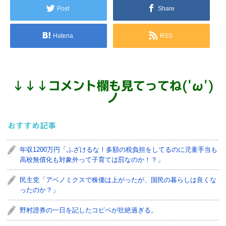
Post
Share
Hatena
RSS
↓
↓
↓
コメント欄も見てってね('ω')
ノ
おすすめ記事
年収1200万円「ふざけるな！多額の税負担をしてるのに児童手当も
高校無償化も対象外って子育ては罰なのか！？」
民主党「アベノミクスで株価は上がったが、国民の暮らしは良くな
ったのか？」
野村證券の一日を記したコピペが壮絶過ぎる。