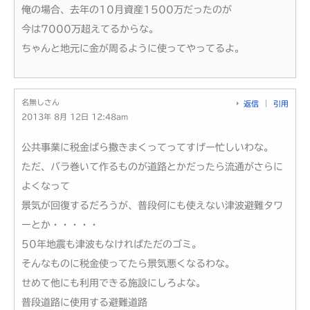
俺の場合、去年の10月資産1500万だったのが
今は7000万超えてるからな。
ちゃんと地元に金が周るように使ってやってるよ。
名無しさん
返信
引用
2013年 8月 12日 12:48am
公共事業に税金ばら撒きまくってってすげー忙しいわな。
ただ、バラ巻いて作るものが道路とかだったら流通がさらに
よくなって
景気が回復するだろうが、普段何にも使えない津波避難タワ
ーとか・・・・・
50年地震も津波もなければただのゴミ。
そんなものに税金使ってたら景気悪くなるわな。
せめて他にも利用できる施設にしろよな。
普段道路に使用する避難道路