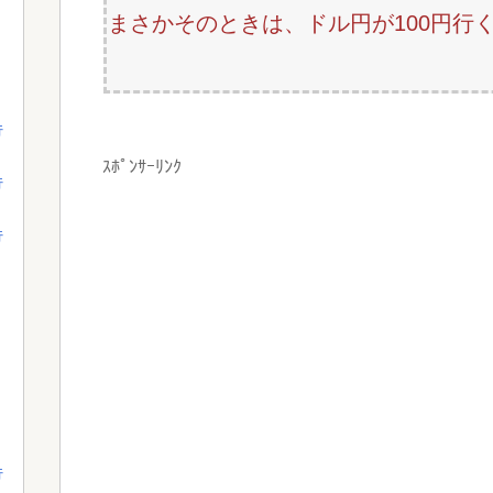
まさかそのときは、ドル円が100円行
行
ｽﾎﾟﾝｻｰﾘﾝｸ
行
行
行