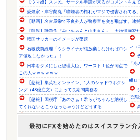
【ウマ娘】スレ民、サークル申請が来るがコメントを見
愛煙家・岸谷蘭丸「喫煙者の権利がマジで侵害されてる」と
【動画】名古屋栄で不良外人が警察官を突き飛ばす。逮
【朗報】話題作『みいちゃんと山田さん』、大物漫画家た
韓国サッカーのイメージが墜落
韓国人「韓国代表がロンドン五輪銅メダル剥奪の危機！海外
レ→
石破茂前総理「ウクライナが核放棄しなければロシ
韓国人「韓国に10年間の出場権剥奪や過去ワールドカップ
ア侵攻しなかった」！
韓国人「東南アジア各国が韓国サッカー協会による日本人や
「あ
日本をダメにした総理大臣、ワースト１位が同点で
この人ｗｗｗｗｗｗ
組ロ
【悲報】集英社オンライン、1人のシャドウボクシ
ング（43億注文）によって長期間業務を...
Powered by livedoor 相互RSS
で懲
【怒報】国税庁「あのさぁ！君らがちゃんと納税し
てくれないとこうなっちゃうけどどうする...
ショートスリーパー堀大輔、高須幹弥にブチギレ
か
最初にFXを始めたのはスイスフラン介
反斎藤知事派が本丸に攻め込まれる窮地に突入、
「ようやく反撃のターンやね」と手際の良さ...