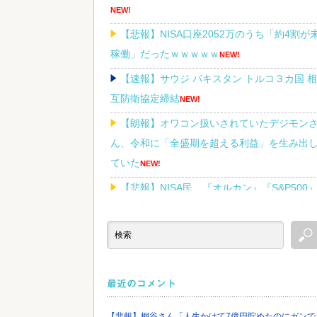
NEW!
【悲報】NISA口座2052万のうち「約4割が
稼働」だったｗｗｗｗｗ
NEW!
【速報】サウジ パキスタン トルコ３カ国 相
互防衛協定締結
NEW!
【朗報】オワコン扱いされていたデジモン
ん、令和に「全盛期を超える利益」を生み出
ていた
NEW!
【悲報】NISA民、『オルカン』『S&P500
『NASDAQ100』しか買わない
NEW!
Powered by livedoor 相互RSS
最近のコメント
【悲報】桐谷さん「人生かけて7億円貯めたのにガンで