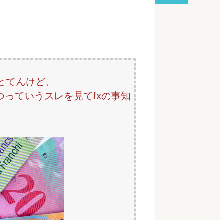
red by livedoor 相互RSS
とてんけど、
っていうスレを見てfxの事知