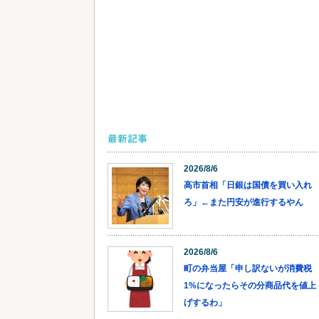
最新記事
2026/8/6
高市首相「日銀は国債を買い入れ
ろ」←また円安が進行するやん
2026/8/6
町の弁当屋「申し訳ないが消費税
1%になったらその分商品代を値上
げするわ」