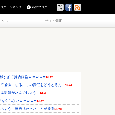
ログランキング
為替ブログ
ミクス
サイト概要
卑猥すぎて賛否両論ｗｗｗｗｗ
NEW!
愉快になる。この責任をどうとるん...
NEW!
も悪影響が及んでしまう…
NEW!
画をやらないｗｗｗｗｗ
NEW!
然のように無抵抗だったことが発覚
NEW!