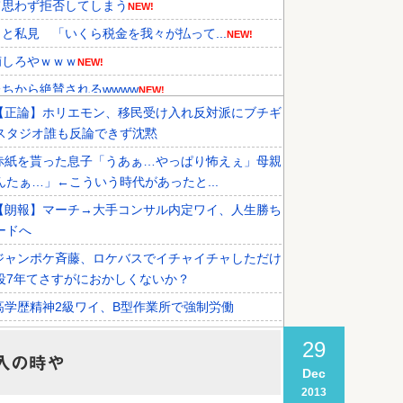
て思わず拒否してしまう
NEW!
私見 「いくら税金を我々が払って...
NEW!
捕しろやｗｗｗ
NEW!
ちから絶賛されるwwww
NEW!
【正論】ホリエモン、移民受け入れ反対派にブチギ
メディアが『時効の壁を越えてIO...
NEW!
スタジオ誰も反論できず沈黙
、オリンピック予選の記録削除を要...
赤紙を貰った息子「うあぁ…やっぱり怖えぇ」母親
外国人審判接待を報道！」→「信頼...
んたぁ…」←こういう時代があったと...
【朗報】マーチ→大手コンサル内定ワイ、人生勝ち
ードへ
ジャンポケ斉藤、ロケバスでイチャイチャしただけ
役7年てさすがにおかしくないか？
高学歴精神2級ワイ、B型作業所で強制労働
【徹底討論】ワイ(48)無職はこのまま逃げ切れるの
29
入の時や
Dec
税務署員1億円超脱税疑い 詐取金で競艇か、国税
2013