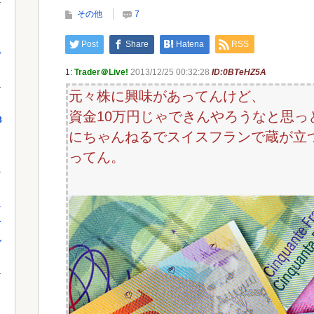
当局
その他
7
Post
Share
Hatena
RSS
っ
Powered by livedoor 相互RSS
Powe
1:
Trader＠Live!
2013/12/25 00:32:28
ID:0BTeHZ5A
元々株に興味があってんけど、
資金10万円じゃできんやろうなと思っ
8
にちゃんねるでスイスフランで蔵が立つ
ってん。
し
を
れ