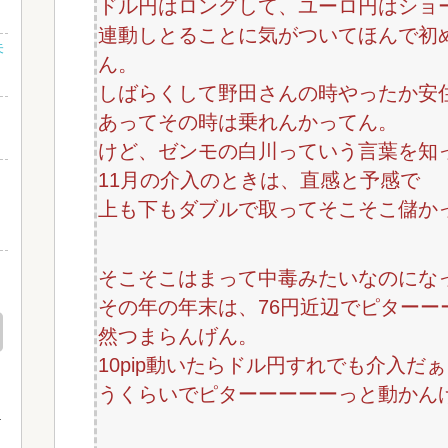
ドル円はロングして、ユーロ円はショ
連動しとることに気がついてほんで初め
未
ん。
しばらくして野田さんの時やったか安
あってその時は乗れんかってん。
けど、ゼンモの白川っていう言葉を知
さ
11月の介入のときは、直感と予感で
し
上も下もダブルで取ってそこそこ儲か
』
そこそこはまって中毒みたいなのにな
その年の年末は、76円近辺でピターー
然つまらんげん。
10pip動いたらドル円すれでも介入
うくらいでピターーーーーっと動かん