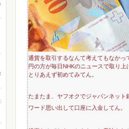
果
通貨を取引するなんて考えてもなかっ
円の方が毎日NHKのニュースで取り上
獄
とりあえず初めてみてん。
たまたま、ヤフオクでジャパンネット
に
ワード思い出して口座に入金してん。