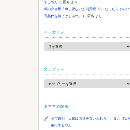
するやん
に
匿名
より
町の弁当屋「申し訳ないが消費税1%になったらその分
商品代を値上げするわ」
に
匿名
より
アーカイブ
ア
ー
カ
イ
ブ
カテゴリー
カ
テ
ゴ
リ
ー
おすすめ記事
高市首相「日銀は国債を買い入れろ」←また円安
進行するやん