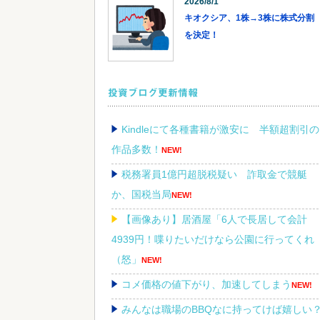
2026/8/1
キオクシア、1株→3株に株式分割
を決定！
投資ブログ更新情報
Kindleにて各種書籍が激安に 半額超割引の
作品多数！
NEW!
税務署員1億円超脱税疑い 詐取金で競艇
か、国税当局
NEW!
【画像あり】居酒屋「6人で長居して会計
4939円！喋りたいだけなら公園に行ってくれ
（怒」
NEW!
コメ価格の値下がり、加速してしまう
NEW!
みんなは職場のBBQなに持ってけば嬉しい