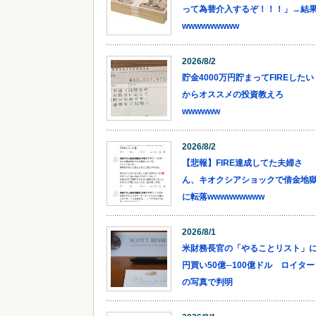
って為替介入するぞ！！！」→結
wwwwwwwww
2026/8/2
貯金4000万円貯まってFIREしたい
からオススメの投資教えろ
wwwwww
2026/8/2
【悲報】FIRE達成してた夫婦さ
ん、キオクシアショックで借金地
に転落wwwwwwwww
2026/8/1
米財務長官の「やることリスト」
円買い50億─100億ドル ロイター
の写真で判明