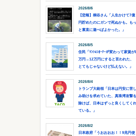
2026/8/6
【悲報】桐谷さん「人生かけて7億
円貯めたのにガンで死ぬかも。も
と素直に遊べばよかった。」
2026/8/5
住民「ﾏﾝｼｮﾝｵｰﾅｰが変わって家賃が
万円→12万円にすると言われた、
とてもじゃないけど払えない。」
2026/8/4
トランプ大統領「日本は円安に苦
み助けを求めていた、真珠湾攻撃
除けば、日本はずっと良くしてく
ている。」
2026/8/2
日本政府「うおおおお！！9兆円使