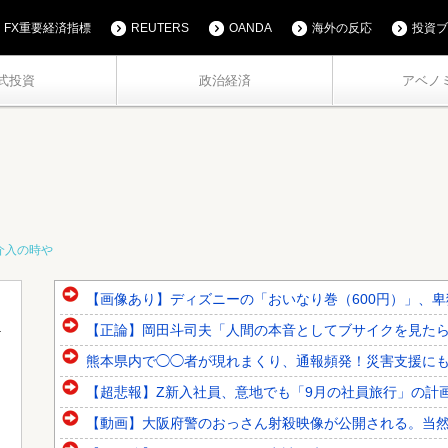
FX重要経済指標
REUTERS
OANDA
海外の反応
投資ブ
式投資
政治経済
アベノ
介入の時や
【画像あり】ディズニーの「おいなり巻（600円）」、
【正論】岡田斗司夫「人間の本音としてブサイクを見たら不
熊本県内で◯◯者が現れまくり、通報頻発！災害支援に
【超悲報】Z新入社員、意地でも「9月の社員旅行」の計
【動画】大阪府警のおっさん射殺映像が公開される。当