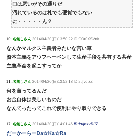
口は悪いがその通りだ
汚れているのは札でも硬貨でもない
に・・・・・ん？
10:
名無しさん
2014/04/20(日)13:50:22 ID:GOr0XSVnk
なんかマルクス主義者みたいな言い草
資本主義をアウフヘーベンして生産手段を共有する共産
主義革命を起こすってか
11:
名無しさん
2014/04/20(日)13:52:18 ID:2tIjvotzZ
何を言ってるんだ
お金自体は美しいものだ
なんてったってこれで便利にやり取りできる
17:
名無しさん
2014/04/20(日)14:01:46
ID:kujnxvDJ7
だーかーらーDa☆Ka☆Ra