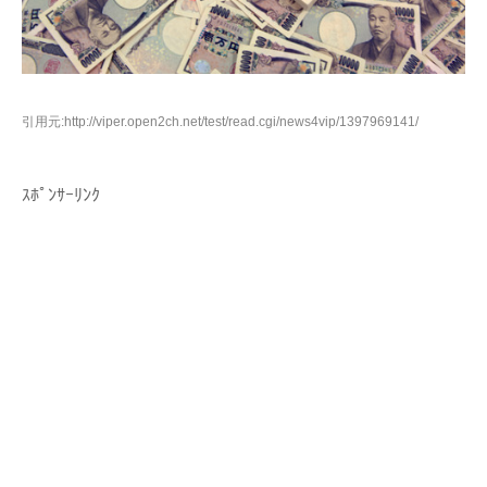
引用元:http://viper.open2ch.net/test/read.cgi/news4vip/1397969141/
ｽﾎﾟﾝｻｰﾘﾝｸ