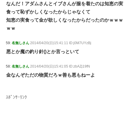
なんだ！アダムさんとイブさんが服を着たのは知恵の実
食って恥ずかしくなったからじゃなくて
知恵の実食って金が欲しくなったからだったのかｗｗｗ
ｗｗ
59:
名無しさん
2014/04/20(日)15:41:11 ID:j0M7UYzBj
悪とか魔の釣り針()とか言っといて
58:
名無しさん
2014/04/20(日)15:41:05 ID:zbAZj19fN
金なんぞただの物質だろｗ善も悪もねーよ
ｽﾎﾟﾝｻｰﾘﾝｸ