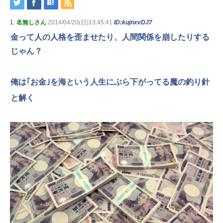
1:
名無しさん
2014/04/20(日)13:45:41
ID:kujnxvDJ7
金って人の人格を歪ませたり、人間関係を崩したりする
じゃん？
俺は｢お金｣を海という人生にぶら下がってる魔の釣り針
と解く