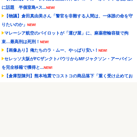
に話題 半個室島+ス...
NEW!
【物議】倉田真由美さん「警官を非難する人間は、一体誰の命を守
りたいのか」
NEW!
マレーシア航空のパイロットが「運び屋」に、麻薬密輸容疑で拘
束…最高刑は死刑！
NEW!
【画像あり】俺たちのラ・ムー、やっぱり安い！
NEW!
セレッソ大阪がFCザンクトパウリからMFジャクソン・アーバイン
を完全移籍で獲得と...
NEW!
【倉庫型陳列】熊本地震でコストコの商品落下「重く受け止めてお
ります」地震大国で「...
NEW!
【悲報】桐谷さん「人生かけて7億円貯めたのにガンで死ぬかも。も
っと素直に遊べばよ...
NEW!
おじさんファッション論争→次のターゲットはボディバッグ?パーカ
ーもダメハーフパン...
NEW!