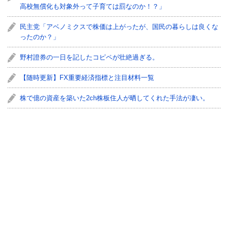
高校無償化も対象外って子育ては罰なのか！？」
民主党「アベノミクスで株価は上がったが、国民の暮らしは良くな
ったのか？」
野村證券の一日を記したコピペが壮絶過ぎる。
【随時更新】FX重要経済指標と注目材料一覧
株で億の資産を築いた2ch株板住人が晒してくれた手法が凄い。