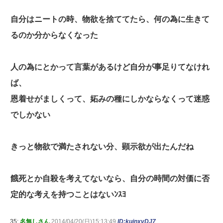
自分はニートの時、物欲を捨ててたら、何の為に生きて
るのか分からなくなった
人の為にとかって言葉があるけど自分が事足りてなけれ
ば、
恩着せがましくって、妬みの種にしかならなくって迷惑
でしかない
きっと物欲で満たされない分、顕示欲が出たんだね
餓死とか自殺を考えてないなら、自分の時間の対価に否
定的な考えを持つことはないﾝｽﾖ
35:
名無しさん
2014/04/20(日)15:13:49
ID:kujnxvDJ7