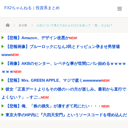
FX2ちゃんねる｜投資系まとめ
ホーム
未分類
人生について考えてみたんだけどお金って「 悪 」だよね？
【悲報】Amazon、デザイン改悪か
NEW!
【悲報画像】ブルーロックになんJ民とドッピュン孕ませ男登場
www
NEW!
【画像】AKBのセンター、レベチな事が世間にバレ始めるｗｗｗｗ
ｗｗｗ
NEW!
【悲報】Mrs. GREEN APPLE、マジで逝くwwwwww
NEW!
彼女「正直デートよりもその後の○○の方が楽しみ。最初から直行で
よくない？」→すご...
NEW!
【悲報】俺、「株の損失」が凄すぎて死にたい・・・
NEW!
東京大学のHP内に『六四天安門』というソースコードを埋め込んだ
教授、その結末がこ...
NEW!