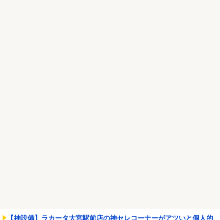
警察官発砲の刃物男、死亡確認
NEW!
Powered by livedoor 相互RSS
【神設備】ラカータ大宮駅前店の神セレコーナーがアツいと個人的