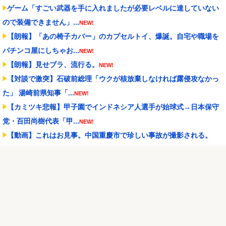
ゲーム「すごい武器を手に入れましたが必要レベルに達していない
ので装備できません」...
NEW!
【朗報】「あの椅子カバー」のカプセルトイ、爆誕。自宅や職場を
パチンコ屋にしちゃお...
NEW!
【朗報】見せブラ、流行る。
NEW!
【対談で激突】石破前総理「ウクが核放棄しなければ露侵攻なかっ
た」 湯崎前県知事「...
NEW!
【カミツキ悲報】甲子園でインドネシア人選手が始球式→日本保守
党・百田尚樹代表「甲...
NEW!
【動画】これはお見事。中国重慶市で珍しい事故が撮影される。
NEW!
【にじさんじ】Cellmates、NG行動回避ゲーム！フリが露骨すぎる
NEW!
昔のスロット動画見てたらケロット柄が2回出たのにハズレてた…流
石にヤバすぎじゃね...
NEW!