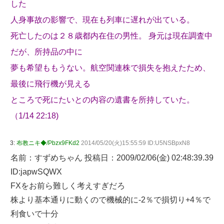
した
人身事故の影響で、現在も列車に遅れが出ている。
死亡したのは２８歳都内在住の男性。 身元は現在調査中
だが、所持品の中に
夢も希望ももうない。航空関連株で損失を抱えたため、
最後に飛行機が見える
ところで死にたいとの内容の遺書を所持していた。
（1/14 22:18)
3:
布教ニキ◆/Pbzx9FKd2
2014/05/20(火)15:55:59 ID:U5NSBpxN8
名前：すずめちゃん 投稿日：2009/02/06(金) 02:48:39.39
ID:japwSQWX
FXをお前ら難しく考えすぎだろ
株より基本通りに動くので機械的に-2％で損切り+4％で
利食いで十分