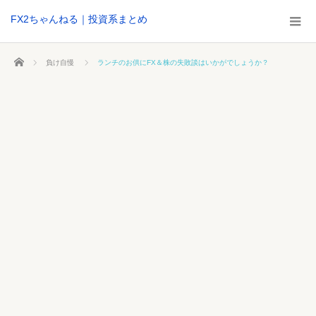
FX2ちゃんねる｜投資系まとめ
ホーム
負け自慢
ランチのお供にFX＆株の失敗談はいかがでしょうか？