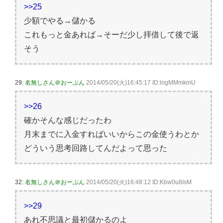
>>25
少額でやる→儲かる
これもっと金あれば→そーだ少し拝借して後で返
そう
29:
名無しさん＠おーぷん
2014/05/20(火)16:45:17 ID:lngMMmkmU
>>26
確かそんな感じだったわ
月末までに入金すればいいからこの金使うわとか
どういう思考回路してんだよって思った
32:
名無しさん＠おーぷん
2014/05/20(火)16:48:12 ID:Kbw0u8IsM
>>29
あれ不思議と最初儲かるのよ