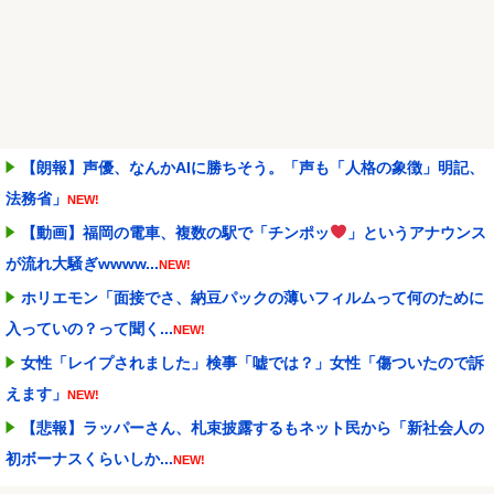
【朗報】声優、なんかAIに勝ちそう。「声も「人格の象徴」明記、
法務省」
NEW!
【動画】福岡の電車、複数の駅で「チンポッ
」というアナウンス
が流れ大騒ぎwwww...
NEW!
ホリエモン「面接でさ、納豆パックの薄いフィルムって何のために
入っていの？って聞く...
NEW!
女性「レイプされました」検事「嘘では？」女性「傷ついたので訴
えます」
NEW!
【悲報】ラッパーさん、札束披露するもネット民から「新社会人の
初ボーナスくらいしか...
NEW!
ワイ「子供2人目欲しいんやが、、、」ヨッメ「金は？育児は？私