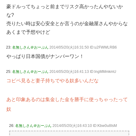
豪ドルってちょっと前までリスク高かったんやないか
な?
売りたい時は安心安全とか言うのが金融屋さんやからな
あくまで予想やけど
23:
名無しさん＠おーぷん
2014/05/20(火)16:31:50 ID:u2FWWLRB6
やっぱり日本国債がナンバーワン！
25:
名無しさん＠おーぷん
2014/05/20(火)16:41:13 ID:lngMMmkmU
コピペ見ると妻子持ちでやる奴多いんだな
あと印象あるのは集金した金を勝手に使っちゃったって
奴
26:
名無しさん＠おーぷん
2014/05/20(火)16:43:10 ID:Kbw0u8IsM