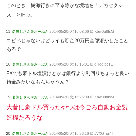
このとき、樹海行きに至る静かな境地を「デカセクシ
ス」と呼ぶ。
11:
名無しさん＠おーぷん
2014/05/20(火)16:08:06 ID:Kbw0u8IsM
コピペじゃないけどワイも貯金20万円全部溶かしたこと
あるで
16:
名無しさん＠おーぷん
2014/05/20(火)16:15:01 ID:gHodibc1E
FXでも豪ドル塩漬けとかは銀行より利回りちょっと良い
預金みたいなもんちゃうん？
19:
名無しさん＠おーぷん
2014/05/20(火)16:26:09 ID:Kbw0u8IsM
大昔に豪ドル買ったやつは今ごろ自動お金製
造機だろうな
20:
名無しさん＠おーぷん
2014/05/20(火)16:26:16 ID:JVXGTig7T