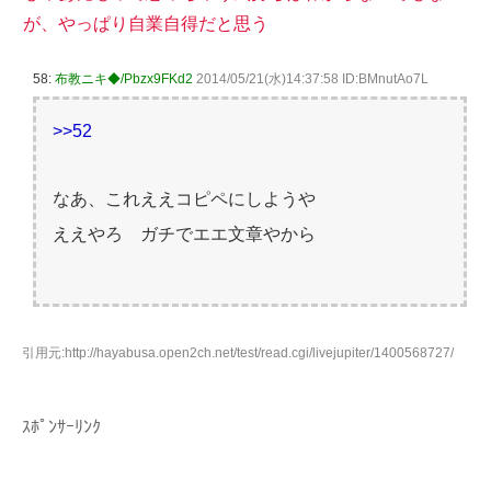
が、やっぱり自業自得だと思う
58:
布教ニキ◆/Pbzx9FKd2
2014/05/21(水)14:37:58 ID:BMnutAo7L
>>52
なあ、これええコピペにしようや
ええやろ ガチでエエ文章やから
引用元:http://hayabusa.open2ch.net/test/read.cgi/livejupiter/1400568727/
ｽﾎﾟﾝｻｰﾘﾝｸ