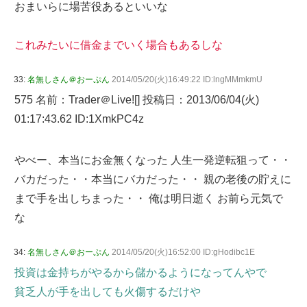
おまいらに場苦役あるといいな
これみたいに借金までいく場合もあるしな
33:
名無しさん＠おーぷん
2014/05/20(火)16:49:22 ID:lngMMmkmU
575 名前：Trader＠Live![] 投稿日：2013/06/04(火)
01:17:43.62 ID:1XmkPC4z
やべー、本当にお金無くなった 人生一発逆転狙って・・
バカだった・・本当にバカだった・・ 親の老後の貯えに
まで手を出しちまった・・ 俺は明日逝く お前ら元気で
な
34:
名無しさん＠おーぷん
2014/05/20(火)16:52:00 ID:gHodibc1E
投資は金持ちがやるから儲かるようになってんやで
貧乏人が手を出しても火傷するだけや