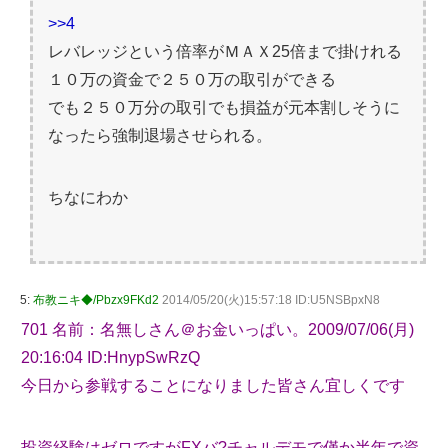
>>4
レバレッジという倍率がＭＡＸ25倍まで掛けれる
１０万の資金で２５０万の取引ができる
でも２５０万分の取引でも損益が元本割しそうに
なったら強制退場させられる。
ちなにわか
5:
布教ニキ◆/Pbzx9FKd2
2014/05/20(火)15:57:18 ID:U5NSBpxN8
701 名前：名無しさん＠お金いっぱい。2009/07/06(月)
20:16:04 ID:HnypSwRzQ
今日から参戦することになりました皆さん宜しくです
投資経験はゼロですがFXバ?チャルデモで僅か半年で資