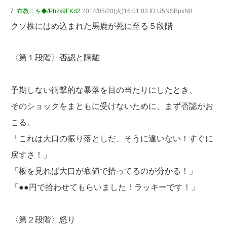
7:
布教ニキ◆/Pbzx9FKd2
2014/05/20(火)16:01:03 ID:U5NSBpxN8
クソ株にはめ込まれた馬鹿が死に至る５段階
〈第１段階〉否認と隔離
予期しない衝撃的な暴落を目の当たりにしたとき、
そのショックをまともに受けないために、まず否認がお
こる。
「これは大口の振り落としだ、そうに違いない！すぐに
戻すさ！」
「板を見れば大口が底値で拾ってるのが分かる！」
「●●円で拾わせてもらいました！ラッキーです！」
〈第２段階〉怒り