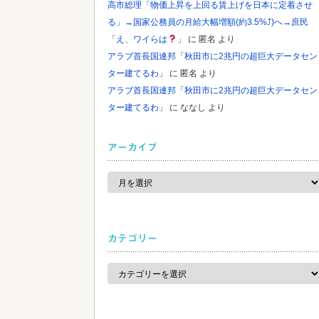
高市総理「物価上昇を上回る賃上げを日本に定着させ
る」→国家公務員の月給大幅増額(約3.5%⤴)へ→庶民
「え、ワイらは
」
に
匿名
より
アラブ首長国連邦「秋田市に2兆円の超巨大データセン
ター建てるわ」
に
匿名
より
アラブ首長国連邦「秋田市に2兆円の超巨大データセン
ター建てるわ」
に
ななし
より
アーカイブ
ア
ー
カ
イ
ブ
カテゴリー
カ
テ
ゴ
リ
ー