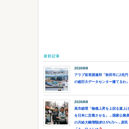
最新記事
2026/8/8
アラブ首長国連邦「秋田市に2兆円
の超巨大データセンター建てるわ
2026/8/8
高市総理「物価上昇を上回る賃上
を日本に定着させる」→国家公務
の月給大幅増額(約3.5%⤴)へ→庶民