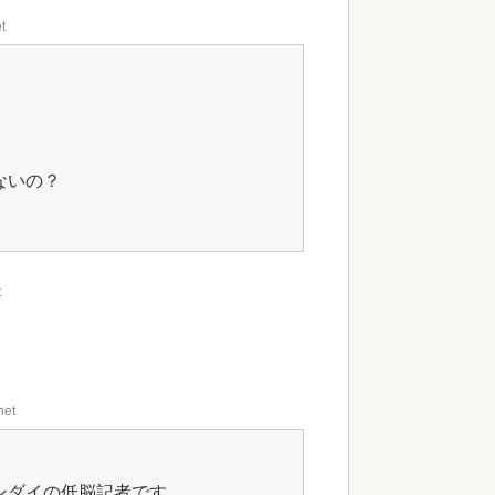
t
ないの？
t
net
ンダイの低脳記者です