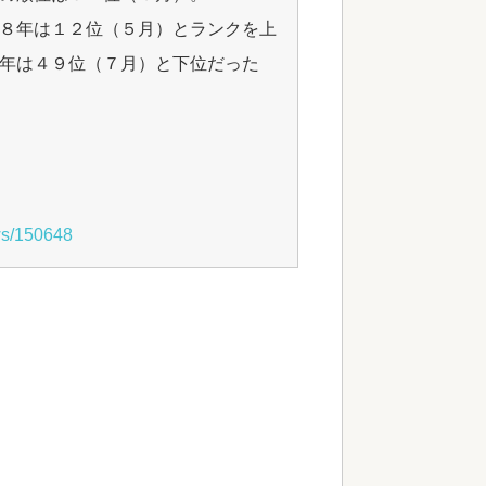
８年は１２位（５月）とランクを上
年は４９位（７月）と下位だった
ws/150648