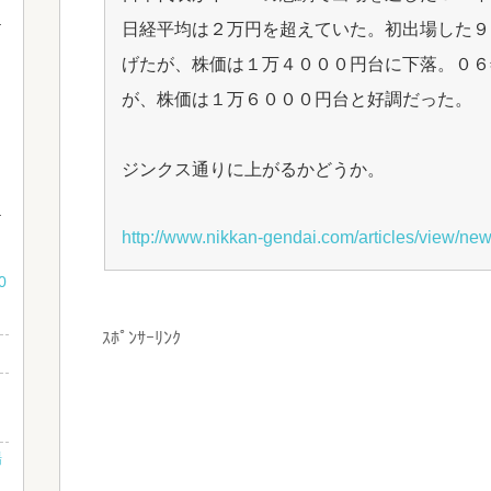
日経平均は２万円を超えていた。初出場した９
げたが、株価は１万４０００円台に下落。０６
が、株価は１万６０００円台と好調だった。
ジンクス通りに上がるかどうか。
http://www.nikkan-gendai.com/articles/view/ne
な
0
ｽﾎﾟﾝｻｰﾘﾝｸ
」
場