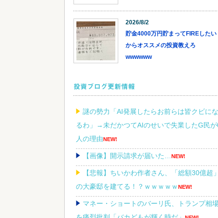
2026/8/2
貯金4000万円貯まってFIREしたい
からオススメの投資教えろ
wwwwww
投資ブログ更新情報
謎の勢力「AI発展したらお前らは皆クビに
るわ」→未だかつてAIのせいで失業したG民が
人の理由
NEW!
【画像】開示請求が届いた…
NEW!
【悲報】ちいかわ作者さん、「総額30億超
の大豪邸を建てる！？ｗｗｗｗｗ
NEW!
マネー・ショートのバーリ氏、トランプ相
を痛烈批判「バカどもが輝く時だ」
NEW!