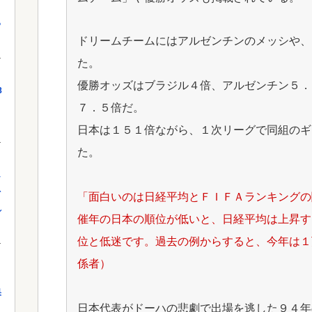
っ
ドリームチームにはアルゼンチンのメッシや、
た。
優勝オッズはブラジル４倍、アルゼンチン５．
8
７．５倍だ。
日本は１５１倍ながら、１次リーグで同組のギ
た。
し
を
「面白いのは日経平均とＦＩＦＡランキングの
れ
催年の日本の順位が低いと、日経平均は上昇す
位と低迷です。過去の例からすると、今年は１
係者）
果
日本代表がドーハの悲劇で出場を逃した９４年