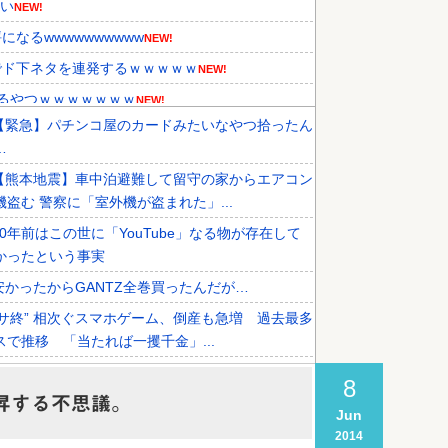
ない
NEW!
なるwwwwwwwwww
NEW!
でド下ネタを連発するｗｗｗｗｗ
NEW!
てるやつｗｗｗｗｗｗｗ
NEW!
【緊急】パチンコ屋のカードみたいなやつ拾ったん
性を報道！韓国が外国人審判団に不...
NEW!
…
た』と衝撃発言！日韓ワールドカッ...
NEW!
【熊本地震】車中泊避難して留守の家からエアコン
『韓国に奪われた』と欧州の大手...
機盗む 警察に「室外機が盗まれた」...
20年前はこの世に「YouTube」なる物が存在して
かったという事実
安かったからGANTZ全巻買ったんだが…
”サ終” 相次ぐスマホゲーム、倒産も急増 過去最多
スで推移 「当たれば一攫千金」...
オタク「パソコン自作できます」DQN「自分で車
8
イクいじれます」
上昇する不思議。
Jun
【悲報】ワイが買ったMotorolaのスマホ、ポンコツ
2014