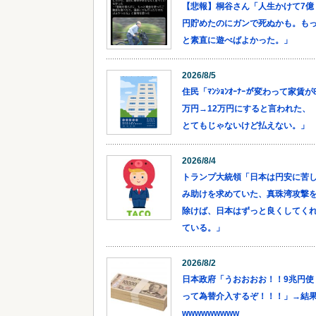
【悲報】桐谷さん「人生かけて7億
円貯めたのにガンで死ぬかも。も
と素直に遊べばよかった。」
2026/8/5
住民「ﾏﾝｼｮﾝｵｰﾅｰが変わって家賃が
万円→12万円にすると言われた、
とてもじゃないけど払えない。」
2026/8/4
トランプ大統領「日本は円安に苦
み助けを求めていた、真珠湾攻撃
除けば、日本はずっと良くしてく
ている。」
2026/8/2
日本政府「うおおおお！！9兆円使
って為替介入するぞ！！！」→結
wwwwwwwww