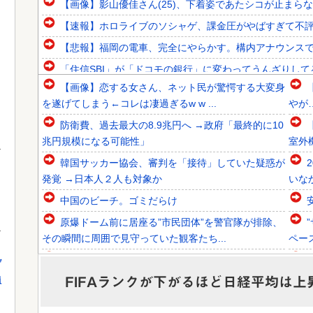
【画像】影山優佳さん(25)、下着姿であたシコが止まら
【速報】ホロライブのソシャゲ、課金圧がやばすぎて不評に
【悲報】福岡の電車、完全にやらかす。構内アナウンス
「住信SBI」が「ドコモの銀行」に変わってうんざりし
【画像】恋する女さん、ネット民が驚愕する大変身
韓国人「欧州メディアがロンドン五輪銅メダルはく奪の可能
を遂げてしまう←コレは凄過ぎるw w ...
やが
韓国人「韓国サッカー協会関係者が『不適切接待は慣行だっ
防衛費、過去最大の8.9兆円へ →政府「最終的に10
韓国人「不適切接待疑惑、2002年イタリア・スペイン戦で
兆円規模になる可能性」
室外
韓国サッカー協会、審判を「接待」していた疑惑が
発覚 →日本人２人も対象か
いな
」
中国のビーチ。ゴミだらけ
Powered by livedoor 相互RSS
原爆ドーム前に居座る”市民団体”を警官隊が排除、
その瞬間に周囲で見守っていた観客たち...
ペー
【熊本地震】れいわ信者「被災者が高市早苗に惨状
げ
を訴えようとしたら男に阻止された！」 ...
やバ
FIFAランクが下がるほど日経平均は
員
【驚愕】悠仁さまがもう19歳という事実…初の