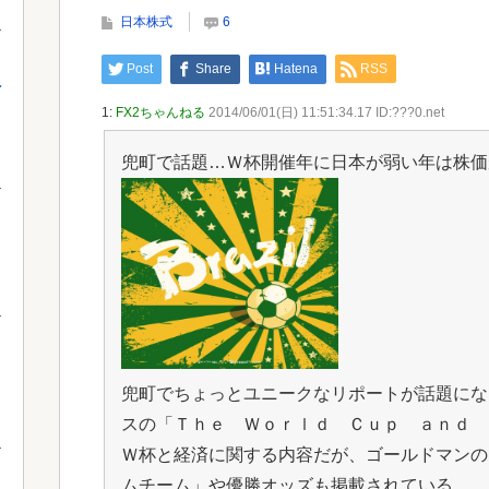
「おことば」にネット民驚嘆
すぎ
日本株式
6
Post
Share
Hatena
RSS
え
Powered by livedoor 相互RSS
Powe
1:
FX2ちゃんねる
2014/06/01(日) 11:51:34.17 ID:???0.net
兜町で話題…Ｗ杯開催年に日本が弱い年は株価
兜町でちょっとユニークなリポートが話題にな
スの「Ｔｈｅ Ｗｏｒｌｄ Ｃｕｐ ａｎｄ 
Ｗ杯と経済に関する内容だが、ゴールドマンの
ムチーム」や優勝オッズも掲載されている。