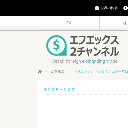
世界の株価
FX
株
ホーム
日本株式
FIFAランクが下がるほど日経平均
スポンサーリンク