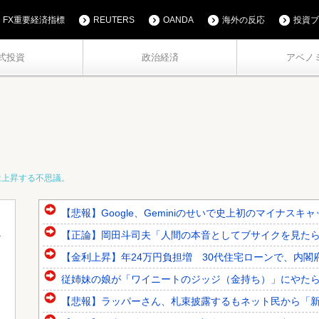
FX重要経済指標
REUTERS
OANDA
海外の反応
投資ブ
式投資
政治経済
アベノ
は上昇する不思議。
【悲報】Google、Geminiのせいで史上初のマイナス
【正論】岡田斗司夫「人間の本音としてブサイクを見たら不
【金利上昇】年24万円負担増 30代住宅ローンで、内閣
従姉妹の娘が「ワイニートのジッジ（金持ち）」にやた
【悲報】ラッパーさん、札束披露するもネット民から「新社