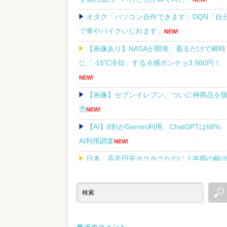
オタク「パソコン自作できます」DQN「自
で車やバイクいじれます」
NEW!
【画像あり】NASAが開発、着るだけで瞬時
に「-15℃冷却」する冷感ポンチョ3,980円！
NEW!
【画像】セブンイレブン、ついに神商品を
売
NEW!
【AI】8割がGemini利用、ChatGPTは68
AI利用調査
NEW!
日本、高市円安ホクホクなのに上半期の輸
額が「台湾と韓国」に抜かれるｗｗｗｗｗ
NEW
Powered by livedoor 相互RSS