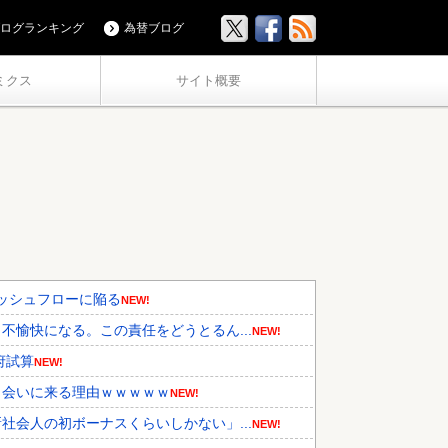
ログランキング
為替ブログ
ミクス
サイト概要
キャッシュフローに陥る
NEW!
愉快になる。この責任をどうとるん...
NEW!
府試算
NEW!
ら会いに来る理由ｗｗｗｗｗ
NEW!
会人の初ボーナスくらいしかない」...
NEW!