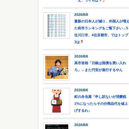
「え、ワイらは
」
2026/8/8
最新の日本人が減り、外国人が増
た街市ランキングをご覧下さい→5
位川口市、4位京都市、ではトップ
3は
2026/8/6
高市首相「日銀は国債を買い入れ
ろ」←また円安が進行するやん
2026/8/6
町の弁当屋「申し訳ないが消費税
1%になったらその分商品代を値上
げするわ」
2026/8/6