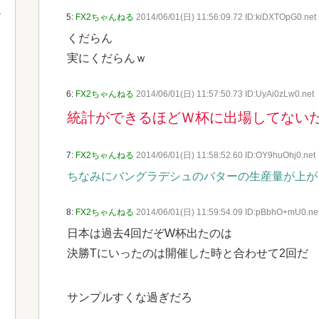
5:
FX2ちゃんねる
2014/06/01(日) 11:56:09.72 ID:kiDXTOpG0.net
くだらん
実にくだらんｗ
6:
FX2ちゃんねる
2014/06/01(日) 11:57:50.73 ID:UyAi0zLw0.net
統計ができるほどＷ杯に出場してない
7:
FX2ちゃんねる
2014/06/01(日) 11:58:52.60 ID:OY9huOhj0.net
ちなみにバングラデシュのバターの生産量が上が
8:
FX2ちゃんねる
2014/06/01(日) 11:59:54.09 ID:pBbhO+mU0.ne
日本は過去4回だぞW杯出たのは
決勝Tにいったのは開催した時と合わせて2回だ
サンプルすくな過ぎだろ