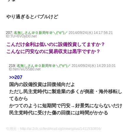
やり過ぎるとバブルけど
207:
名無しさん＠０新周年＠＼(^o^)／
2014/09/24(水) 14:17:56.21
ID:TU+6VOyD0.net
こんだけ金利は低いのに設備投資してますか？
こんなに円安なのに貿易収支は黒字ですか？
219:
名無しさん＠０新周年＠＼(^o^)／
2014/09/24(水) 14:20:10.01
ID:Nm7eUS5B0.net
>>207
国内の設備投資は回復傾向だよ
ただし民主党時代に製造業の多くが倒産・海外移転し
てるから
かつてのように短期間で円安→好景気にならないだけ
民主党時代に受けた傷の回復には時間がかかる
引用元：http://ai.2ch.sc/test/read.cgi/newsplus/1411530856/