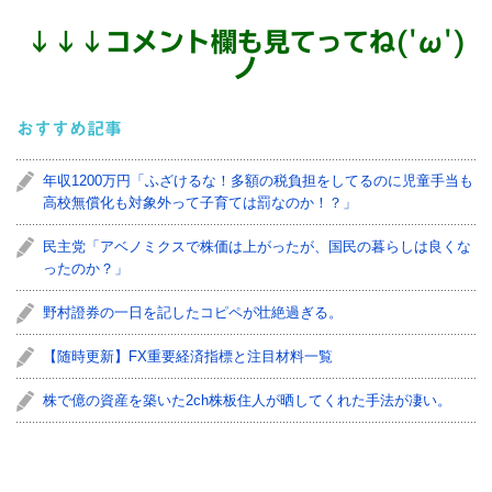
↓
↓
↓
コメント欄も見てってね('ω')
ノ
おすすめ記事
年収1200万円「ふざけるな！多額の税負担をしてるのに児童手当も
高校無償化も対象外って子育ては罰なのか！？」
民主党「アベノミクスで株価は上がったが、国民の暮らしは良くな
ったのか？」
野村證券の一日を記したコピペが壮絶過ぎる。
【随時更新】FX重要経済指標と注目材料一覧
株で億の資産を築いた2ch株板住人が晒してくれた手法が凄い。