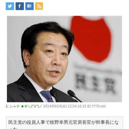
1:
シャチ ★＠＼(^o^)／
2014/09/24(水) 12:54:16.15 ID:???0.net
民主党の役員人事で枝野幸男元官房長官が幹事長にな