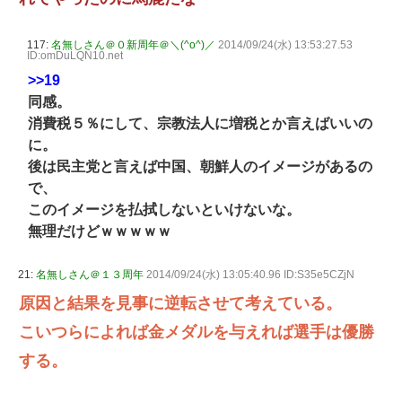
117:
名無しさん＠０新周年＠＼(^o^)／
2014/09/24(水) 13:53:27.53
ID:omDuLQN10.net
>>19
同感。
消費税５％にして、宗教法人に増税とか言えばいいの
に。
後は民主党と言えば中国、朝鮮人のイメージがあるの
で、
このイメージを払拭しないといけないな。
無理だけどｗｗｗｗｗ
21:
名無しさん＠１３周年
2014/09/24(水) 13:05:40.96 ID:S35e5CZjN
原因と結果を見事に逆転させて考えている。
こいつらによれば金メダルを与えれば選手は優勝
する。