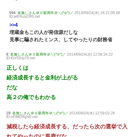
594:
名無しさん＠０新周年＠＼(^o^)／
2014/09/24(水) 16:21:09.46
ID:wBYozy2R0.net
>>4
埋蔵金もこの人が発信源だしな
見事に騙されたミンス、してやったりの財務省
9:
名無しさん＠０新周年＠＼(^o^)／
2014/09/24(水) 12:56:34.22
ID:Knr5Xsy70.net
正しくは
経済成長すると金利が上がる
だな
高２の俺でもわかる
19:
名無しさん＠０新周年＠＼(^o^)／
2014/09/24(水) 12:59:02.26
ID:nFiMDRgH0.net
減税したら経済成長する、だったら次の選挙で入
れてやったのに馬鹿だな