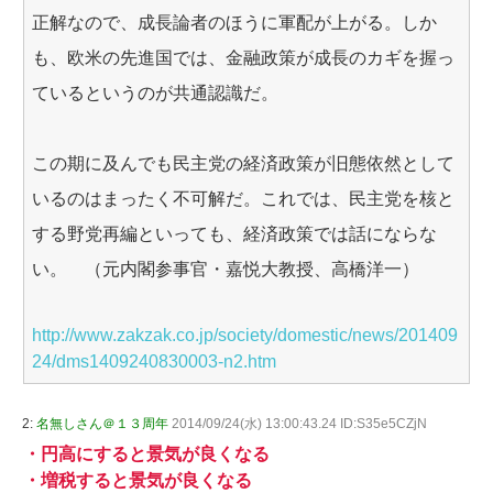
正解なので、成長論者のほうに軍配が上がる。しか
も、欧米の先進国では、金融政策が成長のカギを握っ
ているというのが共通認識だ。
この期に及んでも民主党の経済政策が旧態依然として
いるのはまったく不可解だ。これでは、民主党を核と
する野党再編といっても、経済政策では話にならな
い。 （元内閣参事官・嘉悦大教授、高橋洋一）
http://www.zakzak.co.jp/society/domestic/news/201409
24/dms1409240830003-n2.htm
2:
名無しさん＠１３周年
2014/09/24(水) 13:00:43.24 ID:S35e5CZjN
・円高にすると景気が良くなる
・増税すると景気が良くなる