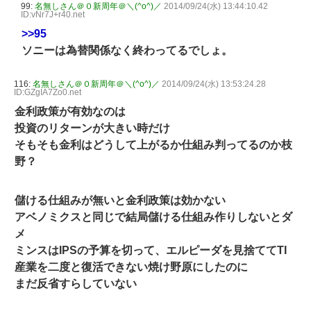
99:
名無しさん＠０新周年＠＼(^o^)／
2014/09/24(水) 13:44:10.42
ID:vNr7J+r40.net
>>95
ソニーは為替関係なく終わってるでしょ。
116:
名無しさん＠０新周年＠＼(^o^)／
2014/09/24(水) 13:53:24.28
ID:GZgIA7Zo0.net
金利政策が有効なのは
投資のリターンが大きい時だけ
そもそも金利はどうして上がるか仕組み判ってるのか枝
野？
儲ける仕組みが無いと金利政策は効かない
アベノミクスと同じで結局儲ける仕組み作りしないとダ
メ
ミンスはIPSの予算を切って、エルピーダを見捨ててTI
産業を二度と復活できない焼け野原にしたのに
まだ反省すらしていない