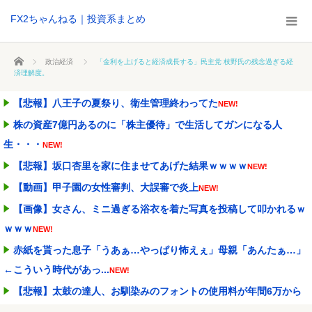
FX2ちゃんねる｜投資系まとめ
ホーム
政治経済
「金利を上げると経済成長する」民主党 枝野氏の残念過ぎる経
済理解度。
【悲報】八王子の夏祭り、衛生管理終わってた
NEW!
株の資産7億円あるのに「株主優待」で生活してガンになる人
生・・・
NEW!
【悲報】坂口杏里を家に住ませてあげた結果ｗｗｗｗ
NEW!
【動画】甲子園の女性審判、大誤審で炎上
NEW!
【画像】女さん、ミニ過ぎる浴衣を着た写真を投稿して叩かれるｗ
ｗｗｗ
NEW!
赤紙を貰った息子「うあぁ…やっぱり怖えぇ」母親「あんたぁ…」
←こういう時代があっ...
NEW!
【悲報】太鼓の達人、お馴染みのフォントの使用料が年間6万から
年間320万になった...
NEW!