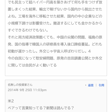
でも民主って超ハイパー円高を築きあげて何も手をつけず放
置しまくった結果、輸出で稼げないから国内から脱出させた
よね。工場を海外に移転させた結果、国内の中小企業などの
小規模下請けは影響受けた。撤退するにしても金かかるから
すぐできるわけでもない。
それと両方経済政策酷くても、中国の尖閣の問題、福島の原
発、国の指導で韓国人の研修員を導入後口蹄疫蔓延。どれも
初動が遅かったし。外交じゃ宇宙人呼ばわりだし。4
今の自民になって慰安婦問題、原発の吉田調書公開とか外交
に関しては自民がよく動いてる
名無しの投資家さん
返信
引用
2014年 9月 25日 11:03pm
米2
ベアって言葉知ってる？新聞は読んでる？