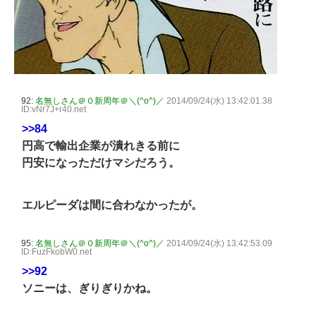
92:
名無しさん＠０新周年＠＼(^o^)／
2014/09/24(水) 13:42:01.38
ID:vNr7J+r40.net
>>84
円高で輸出企業が潰れきる前に
円安になっただけマシだろう。
エルピーダは間に合わなかったが。
95:
名無しさん＠０新周年＠＼(^o^)／
2014/09/24(水) 13:42:53.09
ID:FuzFkobW0.net
>>92
ソニーは、ぎりぎりかね。