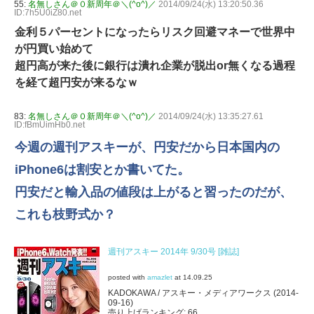
55:
名無しさん＠０新周年＠＼(^o^)／
2014/09/24(水) 13:20:50.36
ID:7h5U0iZ80.net
金利５パーセントになったらリスク回避マネーで世界中
が円買い始めて
超円高が来た後に銀行は潰れ企業が脱出or無くなる過程
を経て超円安が来るなｗ
83:
名無しさん＠０新周年＠＼(^o^)／
2014/09/24(水) 13:35:27.61
ID:fBmUimHb0.net
今週の週刊アスキーが、円安だから日本国内の
iPhone6は割安とか書いてた。
円安だと輸入品の値段は上がると習ったのだが、
これも枝野式か？
週刊アスキー 2014年 9/30号 [雑誌]
posted with
amazlet
at 14.09.25
KADOKAWA / アスキー・メディアワークス (2014-
09-16)
売り上げランキング: 66