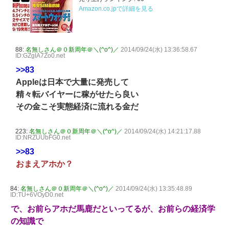
Amazon.co.jpで詳細を見る
88:
名無しさん＠０新周年＠＼(^o^)／
2014/09/24(水) 13:36:58.67
ID:GZgIA7Zo0.net
>>83
Appleは日本で大量に発売して
精々転バイヤーに稼がせたら良い
その金こそ実態経済に流れる金だ
223:
名無しさん＠０新周年＠＼(^o^)／
2014/09/24(水) 14:21:17.88
ID:NRZUUbFG0.net
>>83
おまえアホか？
84:
名無しさん＠０新周年＠＼(^o^)／
2014/09/24(水) 13:35:48.89
ID:TU+6VOyD0.net
で、お前らアホだ馬鹿だといってるが、お前らの経済学
の知識で