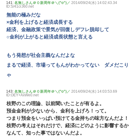
141:
名無しさん＠０新周年＠＼(^o^)／
2014/09/24(水) 14:02:43.34
ID:S/41crJ60.net
無能の極みだな
×金利を上げると経済成長する
経済、金融政策で景気が回復しデフレ脱却して
○金利が上がると経済成長状態と言える
もう発想が社会主義なんだよな
まるで経済、市場ってもんがわかってない ダメだこり
ゃ
143:
名無しさん＠０新周年＠＼(^o^)／
2014/09/24(水) 14:03:53.69
ID:OEY+AxWe0.net
枝野のこの理論、以前聞いたことが有るよ。
預金金利が少ないから、金利を上げろ！って。
つまり預金をいっぱい預けてる金持ちの味方なんだよ！
枝野の考えはそれだけで、経済にどのように影響するか
なんて、知った事ではないんだよ。