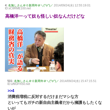
4:
名無しさん＠０新周年＠＼(^o^)／
2014/09/24(水) 12:55:19.01
ID:sC8RME100.net
高橋洋一って奴も怪しい奴なんだけどな
501:
名無しさん＠０新周年＠＼(^o^)／
2014/09/24(水) 15:47:15.51
ID:uf9Gf+h50.net
>>4
消費税増税に反対するだけまだマシな方
といってもガチの新自由主義者だから擁護もしたくな
いが