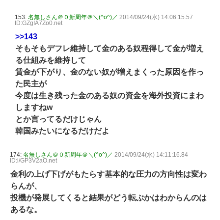
153:
名無しさん＠０新周年＠＼(^o^)／
2014/09/24(水) 14:06:15.57
ID:GZgIA7Zo0.net
>>143
そもそもデフレ維持して金のある奴程得して金が増え
る仕組みを維持して
賃金が下がり、金のない奴が増えまくった原因を作っ
た民主が
今度は生き残った金のある奴の資金を海外投資にまわ
しますねw
とか言ってるだけじゃん
韓国みたいになるだけだよ
174:
名無しさん＠０新周年＠＼(^o^)／
2014/09/24(水) 14:11:16.84
ID:i/GP3V2aO.net
金利の上げ下げがもたらす基本的な圧力の方向性は変わ
らんが、
投機が発展してくると結果がどう転ぶかはわからんのは
あるな。