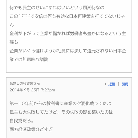
何でも民主のせいにすればいいという風潮何なの
この1年半で安倍は何も有効な日本再建策を打ててないじゃ
ん
金利が下がって企業が儲かれば労働者も豊かになるという主
張も
企業がいくら儲けようが社員には決して還元されない日本企
業では無意味な議論
名無しの投資家さん
返信
引用
2014年 9月 25日 7:23pm
第一10年前からの教科書に産業の空洞化載ってたよ
民主も大失敗してたけど、その失敗の礎を築いたのは
自民党だろ。
両方経済政策ひどすぎ