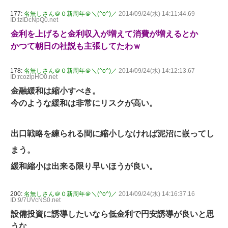
177:
名無しさん＠０新周年＠＼(^o^)／
2014/09/24(水) 14:11:44.69
ID:lziDcNpQ0.net
金利を上げると金利収入が増えて消費が増えるとか
かつて朝日の社説も主張してたわｗ
178:
名無しさん＠０新周年＠＼(^o^)／
2014/09/24(水) 14:12:13.67
ID:rcozlpHO0.net
金融緩和は縮小すべき。
今のような緩和は非常にリスクが高い。
出口戦略を練られる間に縮小しなければ泥沼に嵌ってし
まう。
緩和縮小は出来る限り早いほうが良い。
200:
名無しさん＠０新周年＠＼(^o^)／
2014/09/24(水) 14:16:37.16
ID:9/7UVcNS0.net
設備投資に誘導したいなら低金利で円安誘導が良いと思
うな