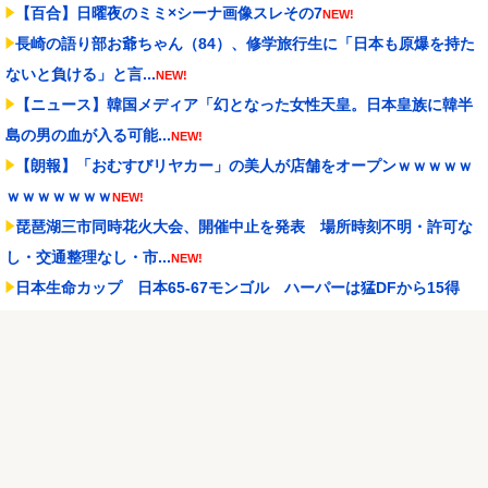
【百合】日曜夜のミミ×シーナ画像スレその7
NEW!
長崎の語り部お爺ちゃん（84）、修学旅行生に「日本も原爆を持た
ないと負ける」と言...
NEW!
【ニュース】韓国メディア「幻となった女性天皇。日本皇族に韓半
島の男の血が入る可能...
NEW!
【朗報】「おむすびリヤカー」の美人が店舗をオープンｗｗｗｗｗ
ｗｗｗｗｗｗｗ
NEW!
琵琶湖三市同時花火大会、開催中止を発表 場所時刻不明・許可な
し・交通整理なし・市...
NEW!
日本生命カップ 日本65-67モンゴル ハーパーは猛DFから15得
点、しかしラス...
NEW!
【阪神スタメン】2(遊)元山 7(二)高寺 vs中日 2026/08/09
NEW!
【にじ甲2026】Winners準決勝第2試合：朝晴 - ロイヤルナイツ！
ロイヤ...
NEW!