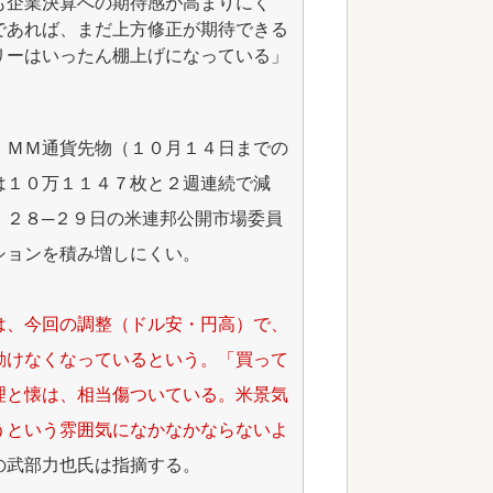
も企業決算への期待感が高まりにく
であれば、まだ上方修正が期待できる
リーはいったん棚上げになっている」
ＩＭＭ通貨先物（１０月１４日までの
は１０万１１４７枚と２週連続で減
、２８─２９日の米連邦公開市場委員
ションを積み増しにくい。
は、今回の調整（ドル安・円高）で、
動けなくなっているという。「買って
理と懐は、相当傷ついている。米景気
うという雰囲気になかなかならないよ
の武部力也氏は指摘する。