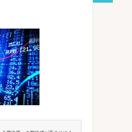
red by livedoor 相互RSS