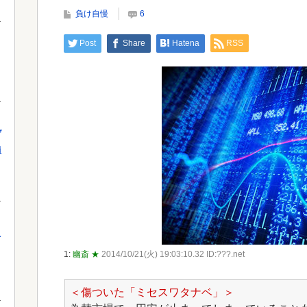
なぜ自民党批判だけは表現の自由ではないのか
負け自慢
6
Powe
Post
Share
Hatena
RSS
Powered by livedoor 相互RSS
」
げ
員
え
1:
幽斎 ★
2014/10/21(火) 19:03:10.32 ID:???.net
＜傷ついた「ミセスワタナベ」＞