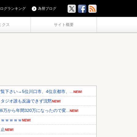
ログランキング
為替ブログ
ミクス
サイト概要
下さい→5位川口市、4位京都市、...
NEW!
スタジオ誰も反論できず沈黙
NEW!
から年間320万になったので変...
NEW!
うｗｗｗｗｗ
NEW!
中止
NEW!