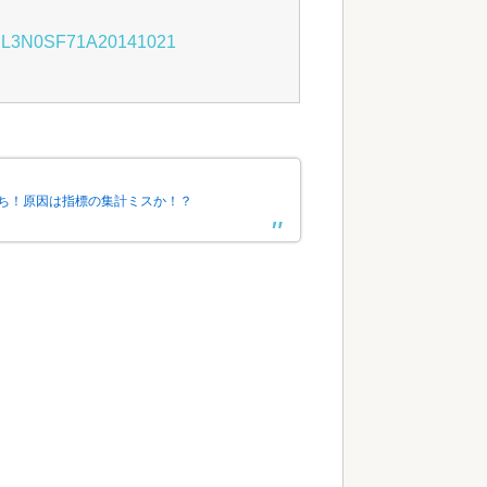
/idJPL3N0SF71A20141021
落ち！原因は指標の集計ミスか！？