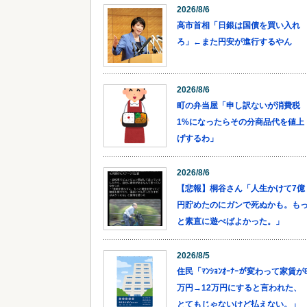
2026/8/6
高市首相「日銀は国債を買い入れ
ろ」←また円安が進行するやん
2026/8/6
町の弁当屋「申し訳ないが消費税
1%になったらその分商品代を値上
げするわ」
2026/8/6
【悲報】桐谷さん「人生かけて7億
円貯めたのにガンで死ぬかも。も
と素直に遊べばよかった。」
2026/8/5
住民「ﾏﾝｼｮﾝｵｰﾅｰが変わって家賃が
万円→12万円にすると言われた、
とてもじゃないけど払えない。」