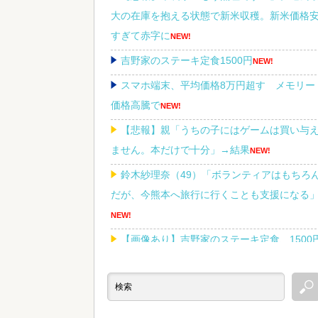
大の在庫を抱える状態で新米収穫。新米価格
すぎて赤字に
NEW!
吉野家のステーキ定食1500円
NEW!
スマホ端末、平均価格8万円超す メモリー
価格高騰で
NEW!
【悲報】親「うちの子にはゲームは買い与
ません。本だけで十分」→結果
NEW!
鈴木紗理奈（49）「ボランティアはもちろ
だが、今熊本へ旅行に行くことも支援になる
NEW!
【画像あり】吉野家のステーキ定食、1500
ｗｗｗｗｗ
NEW!