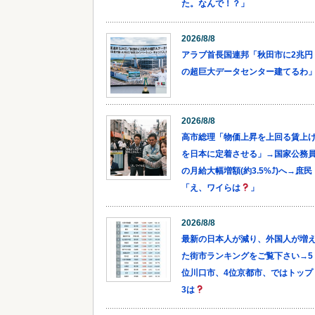
た。なんで！？」
2026/8/8
アラブ首長国連邦「秋田市に2兆円
の超巨大データセンター建てるわ
2026/8/8
高市総理「物価上昇を上回る賃上
を日本に定着させる」→国家公務
の月給大幅増額(約3.5%⤴)へ→庶民
「え、ワイらは
」
2026/8/8
最新の日本人が減り、外国人が増
た街市ランキングをご覧下さい→5
位川口市、4位京都市、ではトップ
3は