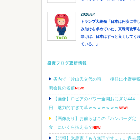
2026/8/4
トランプ大統領「日本は円安に苦
み助けを求めていた、真珠湾攻撃
除けば、日本はずっと良くしてく
ている。」
投資ブログ更新情報
省内で「片山氏交代の噂」 後任に小野寺
調会長の名前
NEW!
【画像】ロピアのパワー全開おにぎり444
円 魅力的すぎて草ｗｗｗｗｗｗｗ
NEW!
【画像あり】お前らはこの「ハンバーグ定
食」にいくら払える？
NEW!
【悲報】米農家「もう無理です…」。過去