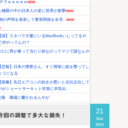
コチラｗｗｗｗｗ
NEW!
た極限の中の日本人の姿に世界が衝撃
NEW!
の声明を発表して事実関係を全否...
NEW!
!
【謎】スタバで大量にいるMacBookいじってるや
が見つかり話題に！」→「青春のワ...
NEW!
て何やってんの？
年の国際試合における外国審判へ...
NEW!
未だに男が奢って当たり前なのってマジで謎なんや
人が衝撃！何故変わらないデザイン...
【悲報】日本の警察さん、すぐ簡単に銃を撃ってし
ようになる
【画像】先日エアコンの効きが悪いと右往左往して
やがショートサーキット対策に本気出...
悲報 職場に鬱がおるんやが
無職だからAI使って投資で稼ごうと思うんだが…
21
今回の調整で多大な損失！
お盆なんで地元帰ってきたんやが治安悪すぎて草
Oct
2014