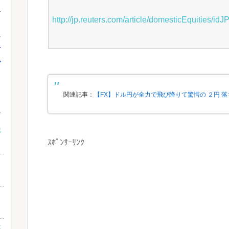
http://jp.reuters.com/article/domesticEquities
し
を
れ
関連記事：
【FX】ドル円が全力で飛び降りて驚愕の ２円 
税
ｽﾎﾟﾝｻｰﾘﾝｸ
最