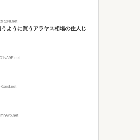
ezR2Nl.net
買うように買うアラヤス相場の住人じ
OO1vA9E.net
Kxesl.net
Zmr9wb.net