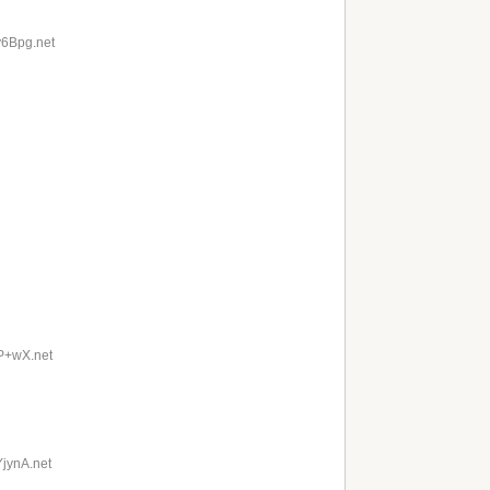
y6Bpg.net
uP+wX.net
jynA.net