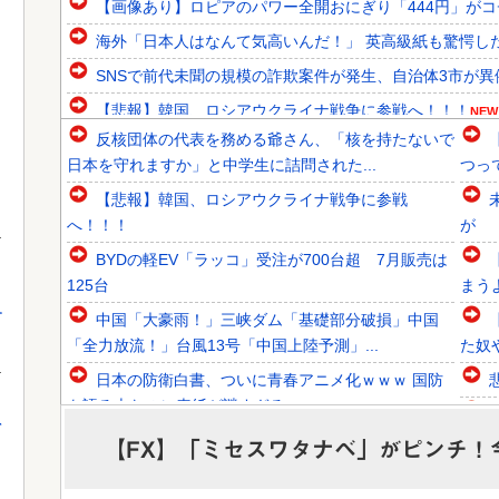
【画像あり】ロピアのパワー全開おにぎり「444円」が
海外「日本人はなんて気高いんだ！」 英高級紙も驚愕し
SNSで前代未聞の規模の詐欺案件が発生、自治体3市が異例
【悲報】韓国、ロシアウクライナ戦争に参戦へ！！！
NEW
反核団体の代表を務める爺さん、「核を持たないで
韓国人「日本の甲子園で美人すぎる女子高校生マネージャー
日本を守れますか」と中学生に詰問された...
つっ
韓国人「韓国のイメージ失墜は免れないのか？2011〜12
【悲報】韓国、ロシアウクライナ戦争に参戦
韓国人「30年前から変わらない日本の女子高生の姿に韓国
へ！！！
が
BYDの軽EV「ラッコ」受注が700台超 7月販売は
125台
まう
す
中国「大豪雨！」三峡ダム「基礎部分破損」中国
Powered by livedoor 相互RSS
「全力放流！」台風13号「中国上陸予測」...
た奴
日本の防衛白書、ついに青春アニメ化ｗｗｗ 国防
を語る本なのに表紙が謎すぎる
を
高市首相、公用車を3000万円超の新型センチュリ
【FX】「ミセスワタナベ」がピンチ！
ーSUVに変更ｗｗｗｗｗｗｗ