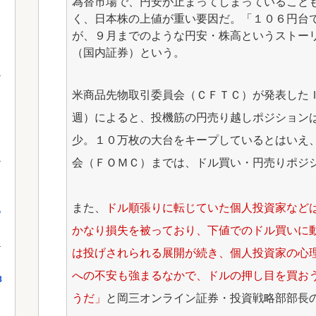
為替市場で、円安が止まってしまっていること
く、日本株の上値が重い要因だ。「１０６円台
が、９月までのような円安・株高というストー
（国内証券）という。
米商品先物取引委員会（ＣＦＴＣ）が発表した
週）によると、投機筋の円売り越しポジション
少。１０万枚の大台をキープしているとはいえ
会（ＦＯＭＣ）までは、ドル買い・円売りポジ
また、
ドル順張りに転じていた個人投資家など
っ
かなり損失を被っており、下値でのドル買いに
は投げされられる展開が続き、個人投資家の心
への不安も強まるなかで、ドルの押し目を買お
8
うだ」
と岡三オンライン証券・投資戦略部部長