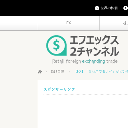
世界の株価
FX
株
ホーム
負け自慢
【FX】「ミセスワタナベ」がピン
スポンサーリンク