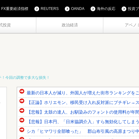
FX重要経済指標
REUTERS
OANDA
海外の反応
投資ブ
式投資
政治経済
アベノ
チ！今回の調整で多大な損失！
最新の日本人が減り、外国人が増えた街市ランキングをご覧
【正論】ホリエモン、移民受け入れ反対派にブチギレ→
【悲報】太鼓の達人、お馴染みのフォントの使用料が年間6万
【悲報】日本円、「日米協調介入」すら無効化してしま
シカ「ヒマワリ全部喰った」 郡山布引風の高原まつり