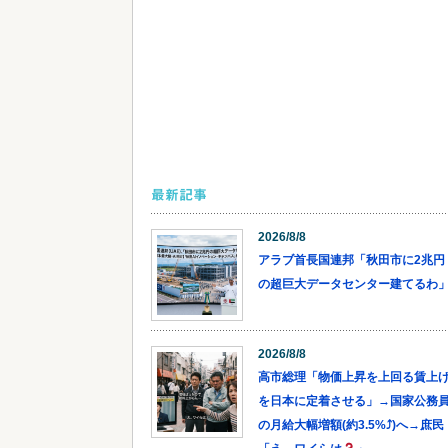
最新記事
2026/8/8
アラブ首長国連邦「秋田市に2兆円
の超巨大データセンター建てるわ
2026/8/8
高市総理「物価上昇を上回る賃上
を日本に定着させる」→国家公務
の月給大幅増額(約3.5%⤴)へ→庶民