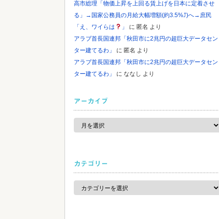
高市総理「物価上昇を上回る賃上げを日本に定着させ
る」→国家公務員の月給大幅増額(約3.5%⤴)へ→庶民
「え、ワイらは
」
に
匿名
より
アラブ首長国連邦「秋田市に2兆円の超巨大データセン
ター建てるわ」
に
匿名
より
アラブ首長国連邦「秋田市に2兆円の超巨大データセン
ター建てるわ」
に
ななし
より
アーカイブ
ア
ー
カ
イ
ブ
カテゴリー
カ
テ
ゴ
リ
ー