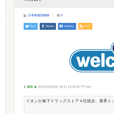
「おことば」にネット民驚嘆
すぎ
日本株個別銘柄
0
え
Powered by livedoor 相互RSS
Powe
Post
Share
Hatena
RSS
1:
幽斎 ★
2014/10/22(水) 16:11:16.64 ID:???.net
イオンが傘下ドラッグストア４社統合、業界ト