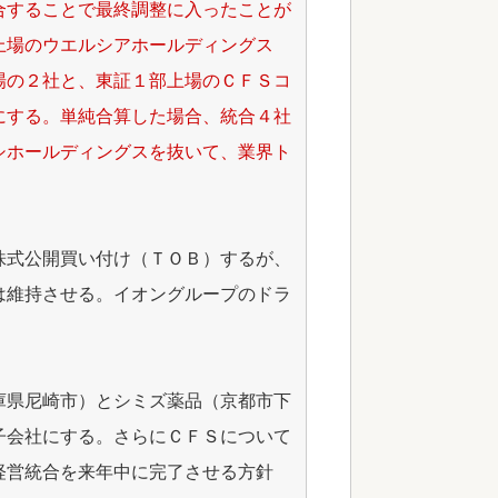
合することで最終調整に入ったことが
上場のウエルシアホールディングス
場の２社と、東証１部上場のＣＦＳコ
にする。単純合算した場合、統合４社
シホールディングスを抜いて、業界ト
株式公開買い付け（ＴＯＢ）するが、
は維持させる。イオングループのドラ
庫県尼崎市）とシミズ薬品（京都市下
子会社にする。さらにＣＦＳについて
経営統合を来年中に完了させる方針