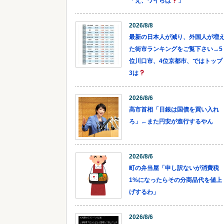
「え、ワイらは
」
2026/8/8
最新の日本人が減り、外国人が増
た街市ランキングをご覧下さい→5
位川口市、4位京都市、ではトップ
3は
2026/8/6
高市首相「日銀は国債を買い入れ
ろ」←また円安が進行するやん
2026/8/6
町の弁当屋「申し訳ないが消費税
1%になったらその分商品代を値上
げするわ」
2026/8/6