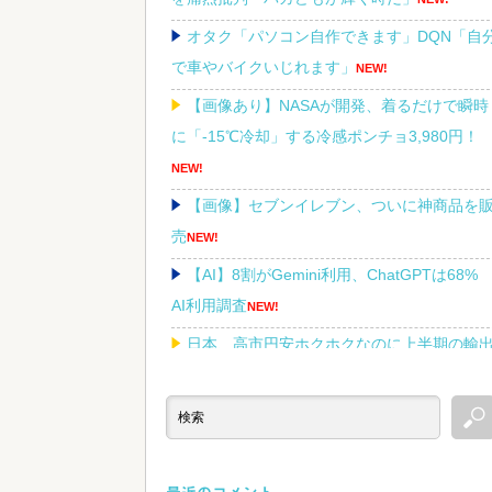
オタク「パソコン自作できます」DQN「自
で車やバイクいじれます」
NEW!
【画像あり】NASAが開発、着るだけで瞬時
に「-15℃冷却」する冷感ポンチョ3,980円！
NEW!
【画像】セブンイレブン、ついに神商品を
売
NEW!
【AI】8割がGemini利用、ChatGPTは68
AI利用調査
NEW!
日本、高市円安ホクホクなのに上半期の輸
額が「台湾と韓国」に抜かれるｗｗｗｗｗ
NEW
Powered by livedoor 相互RSS