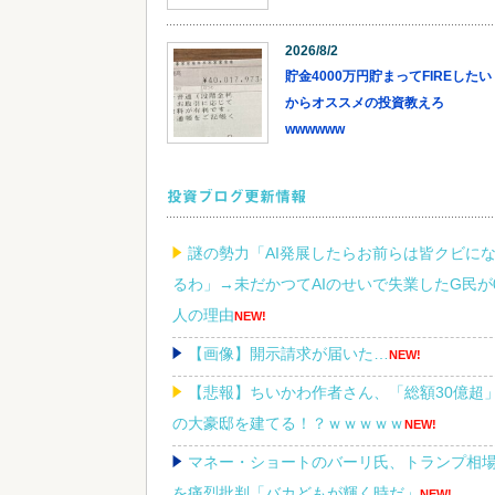
2026/8/2
貯金4000万円貯まってFIREしたい
からオススメの投資教えろ
wwwwww
投資ブログ更新情報
謎の勢力「AI発展したらお前らは皆クビに
るわ」→未だかつてAIのせいで失業したG民が
人の理由
NEW!
【画像】開示請求が届いた…
NEW!
【悲報】ちいかわ作者さん、「総額30億超
の大豪邸を建てる！？ｗｗｗｗｗ
NEW!
マネー・ショートのバーリ氏、トランプ相
を痛烈批判「バカどもが輝く時だ」
NEW!