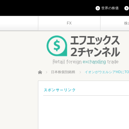
世界の株価
FX
株
ホーム
日本株個別銘柄
イオンがウエルシアHDにT
スポンサーリンク