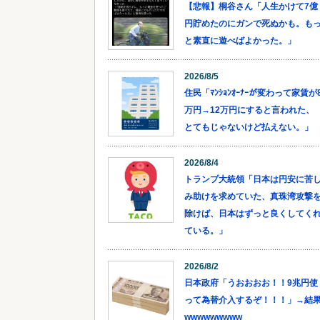
【悲報】桐谷さん「人生かけて7億
円貯めたのにガンで死ぬかも。も
と素直に遊べばよかった。」
2026/8/5
住民「ﾏﾝｼｮﾝｵｰﾅｰが変わって家賃が
万円→12万円にすると言われた、
とてもじゃないけど払えない。」
2026/8/4
トランプ大統領「日本は円安に苦
み助けを求めていた、真珠湾攻撃
除けば、日本はずっと良くしてく
ている。」
2026/8/2
日本政府「うおおおお！！9兆円使
って為替介入するぞ！！！」→結
wwwwwwwww