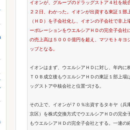
イオンが、グループのドラッグストア４社を統
っ
２２日、わかった。イオンが出資する東証１部
（ＨＤ）を子会社化し、イオンの子会社で非上
ーポレーションをウエルシアＨＤの完全子会社
8
の売上高は５０００億円を超え、マツモトキヨ
ップとなる。
イオンはまず、ウエルシアＨＤに対し、年内に
し
ＴＯＢ成立後もウエルシアＨＤの東証１部上場
を
ッグストア中核会社と位置づける。
れ
その上で、イオンが７０％出資するタキヤ（兵
京区）を株式交換方式でウエルシアＨＤの完全
果
もウエルシアＨＤの完全子会社とする。一連の