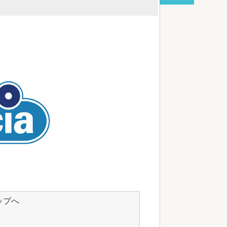
る
red by livedoor 相互RSS
ップへ