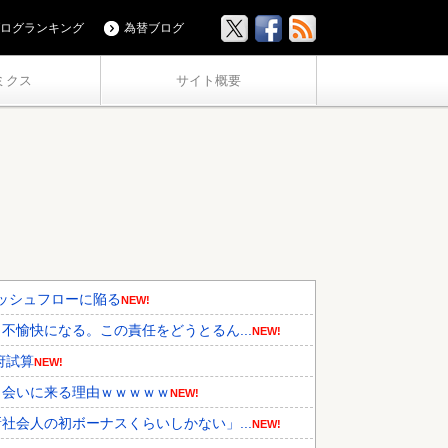
ログランキング
為替ブログ
ミクス
サイト概要
キャッシュフローに陥る
NEW!
愉快になる。この責任をどうとるん...
NEW!
府試算
NEW!
ら会いに来る理由ｗｗｗｗｗ
NEW!
会人の初ボーナスくらいしかない」...
NEW!