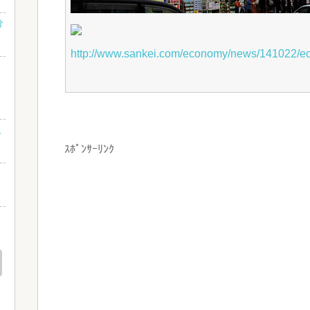
分
http://www.sankei.com/economy/news/141022/e
販
ｽﾎﾟﾝｻｰﾘﾝｸ
%
出
!