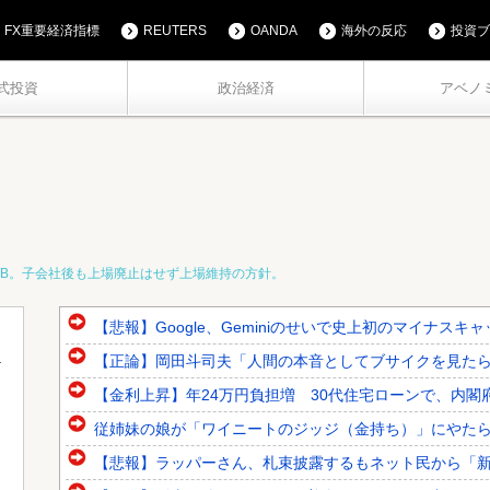
FX重要経済指標
REUTERS
OANDA
海外の反応
投資ブ
式投資
政治経済
アベノ
OB。子会社後も上場廃止はせず上場維持の方針。
【悲報】Google、Geminiのせいで史上初のマイナス
【正論】岡田斗司夫「人間の本音としてブサイクを見たら不
【金利上昇】年24万円負担増 30代住宅ローンで、内閣
従姉妹の娘が「ワイニートのジッジ（金持ち）」にやた
【悲報】ラッパーさん、札束披露するもネット民から「新社