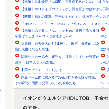
【画像】影山優佳さん(25)、下着姿であたシコが止まら
【速報】ホロライブのソシャゲ、課金圧がやばすぎて不評に
【悲報】福岡の電車、完全にやらかす。構内アナウンス
「住信SBI」が「ドコモの銀行」に変わってうんざりし
【画像】恋する女さん、ネット民が驚愕する大変身
韓国人「欧州メディアがロンドン五輪銅メダルはく奪の可能
を遂げてしまう←コレは凄過ぎるw w ...
やが
韓国人「韓国サッカー協会関係者が『不適切接待は慣行だっ
防衛費、過去最大の8.9兆円へ →政府「最終的に10
韓国人「不適切接待疑惑、2002年イタリア・スペイン戦で
兆円規模になる可能性」
室外
韓国サッカー協会、審判を「接待」していた疑惑が
発覚 →日本人２人も対象か
いな
」
中国のビーチ。ゴミだらけ
Powered by livedoor 相互RSS
原爆ドーム前に居座る”市民団体”を警官隊が排除、
その瞬間に周囲で見守っていた観客たち...
ペー
【熊本地震】れいわ信者「被災者が高市早苗に惨状
げ
を訴えようとしたら男に阻止された！」 ...
やバ
イオンがウエルシアHDにTOB。子会
員
【驚愕】悠仁さまがもう19歳という事実…初の
の方針。