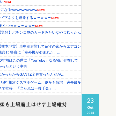
ない
NEW!
なるwwwwwwwwww
NEW!
でド下ネタを連発するｗｗｗｗｗ
NEW!
てるやつｗｗｗｗｗｗｗ
NEW!
【緊急】パチンコ屋のカードみたいなやつ拾ったん
性を報道！韓国が外国人審判団に不...
NEW!
…
た』と衝撃発言！日韓ワールドカッ...
NEW!
【熊本地震】車中泊避難して留守の家からエアコン
『韓国に奪われた』と欧州の大手...
機盗む 警察に「室外機が盗まれた」...
20年前はこの世に「YouTube」なる物が存在して
かったという事実
安かったからGANTZ全巻買ったんだが…
”サ終” 相次ぐスマホゲーム、倒産も急増 過去最多
スで推移 「当たれば一攫千金」...
オタク「パソコン自作できます」DQN「自分で車
23
イクいじれます」
社後も上場廃止はせず上場維持
Oct
【悲報】ワイが買ったMotorolaのスマホ、ポンコツ
2014