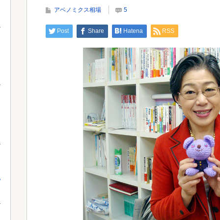
まる
アベノミクス相場
5
Post
Share
Hatena
RSS
Powered by livedoor 相互RSS
Powe
っ