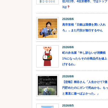
位川口市、4位京都市、ではトップ
3は
2026/8/6
高市首相「日銀は国債を買い入れ
ろ」←また円安が進行するやん
2026/8/6
町の弁当屋「申し訳ないが消費税
1%になったらその分商品代を値上
げするわ」
2026/8/6
【悲報】桐谷さん「人生かけて7億
円貯めたのにガンで死ぬかも。も
と素直に遊べばよかった。」
2026/8/5