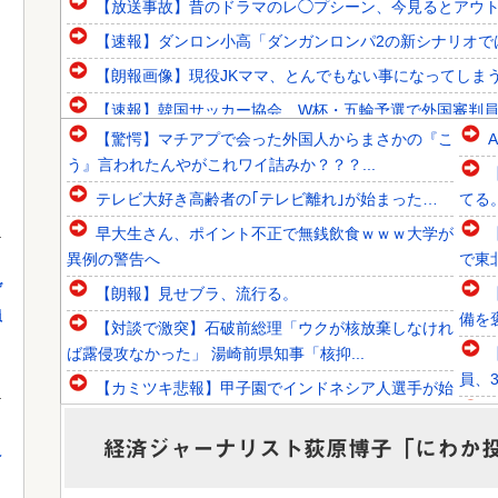
【放送事故】昔のドラマのレ◯プシーン、今見るとアウ
【速報】ダンロン小高「ダンガンロンパ2の新シナリオで
【朗報画像】現役JKママ、とんでもない事になってしまうｗ
【速報】韓国サッカー協会、W杯・五輪予選で外国審判
【驚愕】マチアプで会った外国人からまさかの『こ
韓国人「フランスの有力紙も大韓サッカー協会前代未聞の不
う』言われたんやがこれワイ詰みか？？？...
韓国人「日本人審判も多数含まれていたサッカー協会の衝撃
テレビ大好き高齢者の｢テレビ離れ｣が始まった…
てる
韓国人「日本メディアが2002年ワールドカップ韓国準決勝
早大生さん、ポイント不正で無銭飲食ｗｗｗ大学が
異例の警告へ
で東
げ
【朗報】見せブラ、流行る。
員
備を
Powered by livedoor 相互RSS
【対談で激突】石破前総理「ウクが核放棄しなけれ
ば露侵攻なかった」 湯崎前県知事「核抑...
員、3
【カミツキ悲報】甲子園でインドネシア人選手が始
球式→日本保守党・百田尚樹代表「甲子園...
に定着
経済ジャーナリスト荻原博子「にわか
【画像】森高千里（18）「私がオバさんになった
え
らミニスカートは無理よ」→現在ｗｗｗｗ