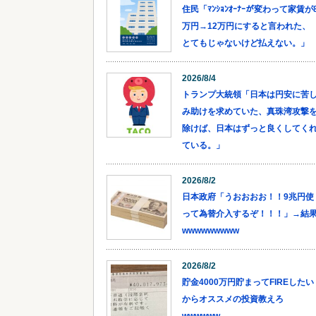
住民「ﾏﾝｼｮﾝｵｰﾅｰが変わって家賃が
万円→12万円にすると言われた、
とてもじゃないけど払えない。」
2026/8/4
トランプ大統領「日本は円安に苦
み助けを求めていた、真珠湾攻撃
除けば、日本はずっと良くしてく
ている。」
2026/8/2
日本政府「うおおおお！！9兆円使
って為替介入するぞ！！！」→結
wwwwwwwww
2026/8/2
貯金4000万円貯まってFIREしたい
からオススメの投資教えろ