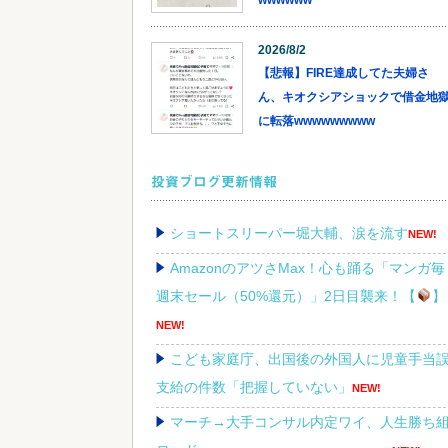
wwwwww
2026/8/2
【悲報】FIRE達成してた夫婦さ
ん、キオクシアショックで借金地
に転落wwwwwwwww
投資ブログ更新情報
ショートスリーパー堀大輔、涙を流す
NEW!
AmazonのアツさMax！心も踊る「マンガ毎
週末セール（50%還元）」2日目襲来！【
】
NEW!
こども家庭庁、出国後の外国人に児童手当
支給の件数「把握していない」
NEW!
マーチ→大手コンサル内定ワイ、人生勝ち