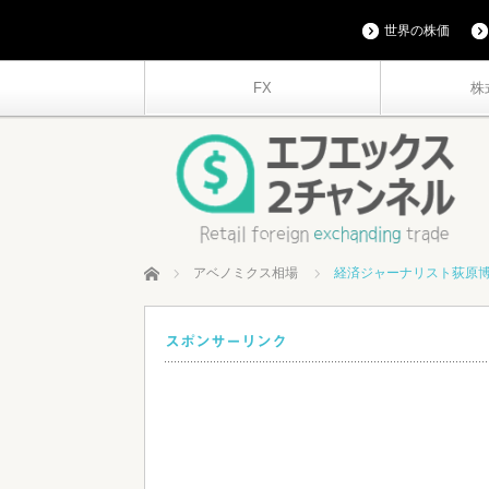
世界の株価
FX
株
ホーム
アベノミクス相場
経済ジャーナリスト荻原
スポンサーリンク