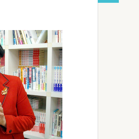
…
red by livedoor 相互RSS