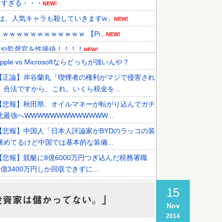
トすぎる・・・
NEW!
は、人気キャラも殺していきますw」
NEW!
ｗｗｗｗｗｗｗｗｗｗｗ 【Pi...
NEW!
員や監督官を性接待！！！！
NEW!
Apple vs Microsoftならどっちが強いんや？
祥事を詳細に報道！」→「国際的ス...
NEW!
【正論】岸谷蘭丸「喫煙者の権利がマジで侵害され
的な接待リストに衝撃の声！」→「...
NEW!
。合法ですから、これ。いくら税金を...
も調査すべきと主張！」→「英国...
NEW!
【悲報】秋田県、オイルマネーが転がり込んでガチ
北最強へWWWWWWWWWWWWW...
【悲報】中国人「日本人評論家がBYDのラッコの装
褒めてるけど中国では基本的な装備...
【悲報】競艇に8億6000万円つぎ込んだ税務署職
億3400万円しか回収できずに...
【悲報】高市総理「物価上昇を上回る賃上げを日本
15
させる」→国家公務員月給3.51...
投資家は儲かってない。」
Nov
【衝撃】テレビ大好き高齢者のテレビ離れ、遂に始
2014