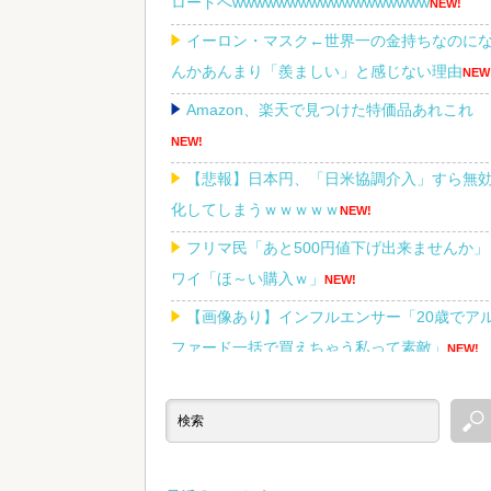
ロードへwwwwwwwwwwwwwwwwww
NEW!
イーロン・マスク←世界一の金持ちなのに
んかあんまり「羨ましい」と感じない理由
NEW
Amazon、楽天で見つけた特価品あれこれ
NEW!
【悲報】日本円、「日米協調介入」すら無
化してしまうｗｗｗｗｗ
NEW!
フリマ民「あと500円値下げ出来ませんか」
ワイ「ほ～い購入ｗ」
NEW!
【画像あり】インフルエンサー「20歳でア
ファード一括で買えちゃう私って素敵」
NEW!
Powered by livedoor 相互RSS