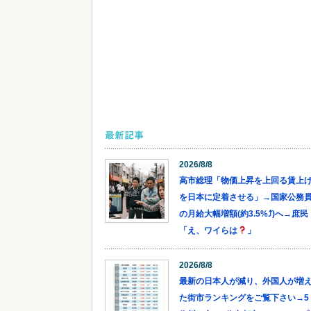
最新記事
2026/8/8
高市総理「物価上昇を上回る賃上
を日本に定着させる」→国家公務
の月給大幅増額(約3.5%⤴)へ→庶民
「え、ワイらは
」
2026/8/8
最新の日本人が減り、外国人が増
た街市ランキングをご覧下さい→5