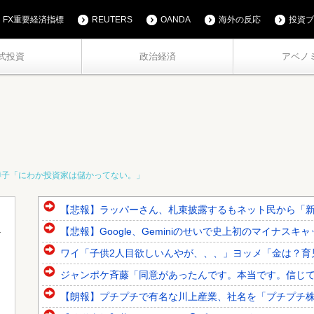
FX重要経済指標
REUTERS
OANDA
海外の反応
投資ブ
式投資
政治経済
アベノ
博子「にわか投資家は儲かってない。」
【悲報】ラッパーさん、札束披露するもネット民から「新社
【悲報】Google、Geminiのせいで史上初のマイナス
ワイ「子供2人目欲しいんやが、、、」ヨッメ「金は？育
ジャンポケ斉藤「同意があったんです。本当です。信じて下
【朗報】プチプチで有名な川上産業、社名を「プチプチ