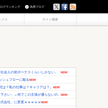
ログランキング
為替ブログ
ミクス
サイト概要
会人の初ボーナスくらいしかない」...
NEW!
キャッシュフローに陥る
NEW!
児は？私の仕事は？キャリアは？」
NEW!
さい」←何でこの主張が通らないの...
NEW!
株式会社」に変更ｗｗｗｗｗ
NEW!