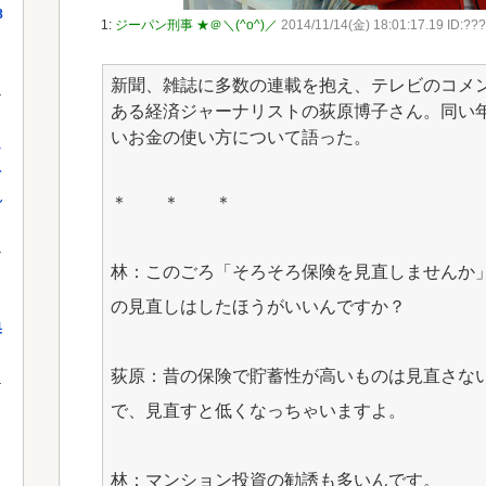
8
1:
ジーパン刑事 ★＠＼(^o^)／
2014/11/14(金) 18:01:17.19 ID:???
新聞、雑誌に多数の連載を抱え、テレビのコメ
ある経済ジャーナリストの荻原博子さん。同い
いお金の使い方について語った。
し
を
れ
＊ ＊ ＊
林：このごろ「そろそろ保険を見直しませんか
の見直しはしたほうがいいんですか？
果
荻原：昔の保険で貯蓄性が高いものは見直さな
で、見直すと低くなっちゃいますよ。
林：マンション投資の勧誘も多いんです。