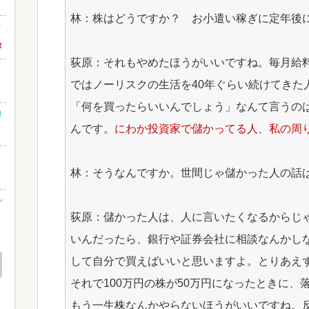
林：株はどうですか？ お小遣い稼ぎに定年後
な
!
荻原：それもやめたほうがいいですね。毎月給
ではノーリスクの生活を40年ぐらい続けてきた
「何を買ったらいいんでしょう」なんて言うの
効
んです。
にわか投資家で儲かってる人、私の周
林：そうなんですか。世間じゃ儲かった人の話
ル
荻原：儲かった人は、人に言いたくなるからじ
いんだったら、銀行や証券会社に相談なんかし
して自分で買えばいいと思いますよ。とりあえ
それで100万円の株が50万円になったときに
もう一生株なんかやらないほうがいいですね。