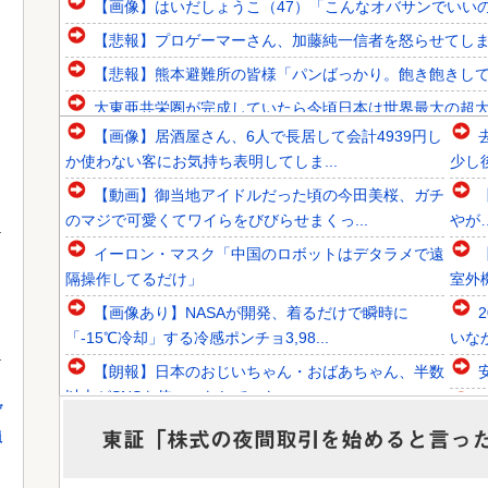
【画像】はいだしょうこ（47）「こんなオバサンでいい
【悲報】プロゲーマーさん、加藤純一信者を怒らせてしまった
【悲報】熊本避難所の皆様「パンばっかり。飽き飽きし
大東亜共栄圏が完成していたら今頃日本は世界最大の超
【画像】居酒屋さん、6人で長居して会計4939円し
韓国人「大韓サッカー協会が過去に20人の外国人審判らに
か使わない客にお気持ち表明してしま...
少し
韓国人「欧州メディアがロンドン五輪銅メダルはく奪の可能
【動画】御当地アイドルだった頃の今田美桜、ガチ
韓国人「韓国サッカー協会関係者が『不適切接待は慣行だっ
のマジで可愛くてワイらをびびらせまくっ...
やが
イーロン・マスク「中国のロボットはデタラメで遠
隔操作してるだけ」
室外
」
【画像あり】NASAが開発、着るだけで瞬時に
Powered by livedoor 相互RSS
「-15℃冷却」する冷感ポンチョ3,98...
いな
【朗報】日本のおじいちゃん・おばあちゃん、半数
以上がSNSを使いこなしていたｗｗｗｗ...
げ
【京都大病院】誤って正常脳幹を摘出された女性､
ペー
東証「株式の夜間取引を始めると言っ
員
重篤な植物状態だが意識は正常で何かを思...