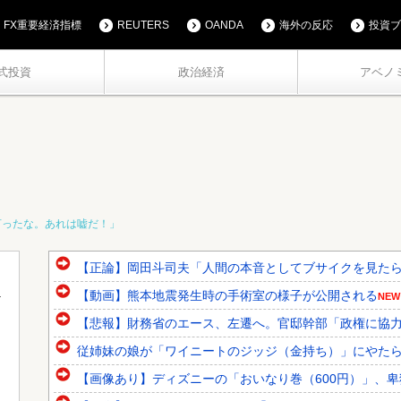
FX重要経済指標
REUTERS
OANDA
海外の反応
投資ブ
式投資
政治経済
アベノ
言ったな。あれは嘘だ！」
【正論】岡田斗司夫「人間の本音としてブサイクを見たら不
【動画】熊本地震発生時の手術室の様子が公開される
NEW
【悲報】財務省のエース、左遷へ。官邸幹部「政権に協
従姉妹の娘が「ワイニートのジッジ（金持ち）」にやた
【画像あり】ディズニーの「おいなり巻（600円）」、