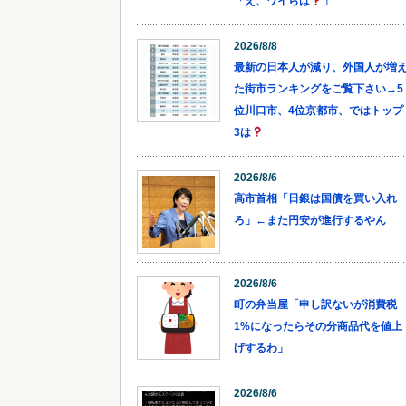
「え、ワイらは
」
2026/8/8
最新の日本人が減り、外国人が増
た街市ランキングをご覧下さい→5
位川口市、4位京都市、ではトップ
3は
2026/8/6
高市首相「日銀は国債を買い入れ
ろ」←また円安が進行するやん
2026/8/6
町の弁当屋「申し訳ないが消費税
1%になったらその分商品代を値上
げするわ」
2026/8/6