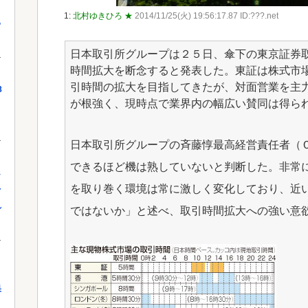
1:
北村ゆきひろ ★
2014/11/25(火) 19:56:17.87 ID:???.net
っ
日本取引所グループは２５日、傘下の東京証券
時間拡大を断念すると発表した。東証は株式市
引時間の拡大を目指してきたが、対面営業を主
8
が根強く、現時点で業界内の幅広い賛同は得ら
日本取引所グループの斉藤惇最高経営責任者（
できるほど機は熟していないと判断した。非常
し
を取り巻く環境は常に激しく変化しており、近
を
れ
ではないか」と述べ、取引時間拡大への強い意
果