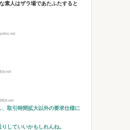
な素人はザラ場であたふたすると
qo8nc.net
j3y.net
9fQ4.net
し、取引時間拡大以外の要求仕様に
送りしていいかもしれんね。