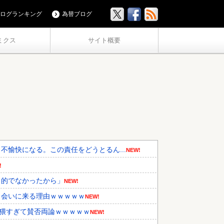
ログランキング
為替ブログ
ミクス
サイト概要
愉快になる。この責任をどうとるん...
NEW!
!
力的でなかったから」
NEW!
ら会いに来る理由ｗｗｗｗｗ
NEW!
卑猥すぎて賛否両論ｗｗｗｗｗ
NEW!