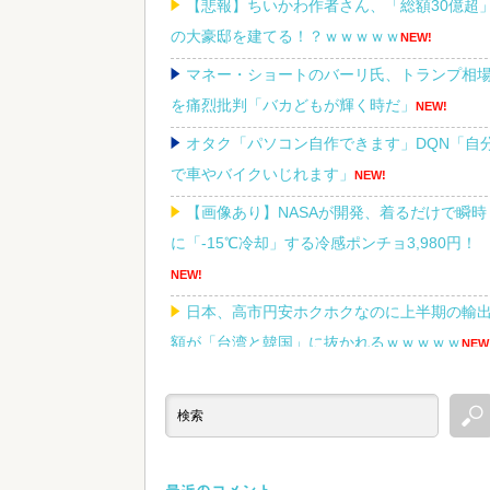
【悲報】ちいかわ作者さん、「総額30億超
の大豪邸を建てる！？ｗｗｗｗｗ
NEW!
マネー・ショートのバーリ氏、トランプ相
を痛烈批判「バカどもが輝く時だ」
NEW!
オタク「パソコン自作できます」DQN「自
で車やバイクいじれます」
NEW!
【画像あり】NASAが開発、着るだけで瞬時
に「-15℃冷却」する冷感ポンチョ3,980円！
NEW!
日本、高市円安ホクホクなのに上半期の輸
額が「台湾と韓国」に抜かれるｗｗｗｗｗ
NEW
Powered by livedoor 相互RSS