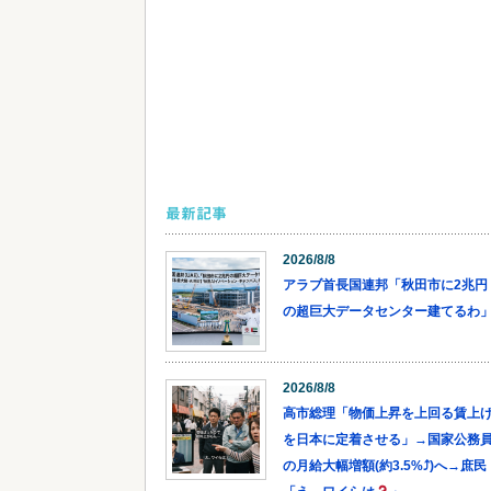
最新記事
2026/8/8
アラブ首長国連邦「秋田市に2兆円
の超巨大データセンター建てるわ
2026/8/8
高市総理「物価上昇を上回る賃上
を日本に定着させる」→国家公務
の月給大幅増額(約3.5%⤴)へ→庶民