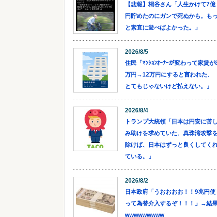
【悲報】桐谷さん「人生かけて7億
円貯めたのにガンで死ぬかも。も
と素直に遊べばよかった。」
2026/8/5
住民「ﾏﾝｼｮﾝｵｰﾅｰが変わって家賃が
万円→12万円にすると言われた、
とてもじゃないけど払えない。」
2026/8/4
トランプ大統領「日本は円安に苦
み助けを求めていた、真珠湾攻撃
除けば、日本はずっと良くしてく
ている。」
2026/8/2
日本政府「うおおおお！！9兆円使
って為替介入するぞ！！！」→結
wwwwwwwww