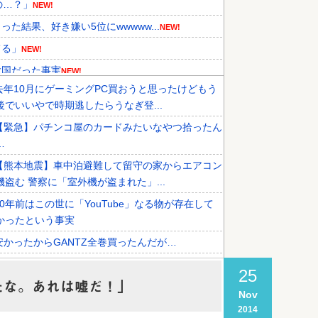
の…？」
NEW!
結果、好き嫌い5位にwwwww...
NEW!
てる」
NEW!
大国だった事実
NEW!
去年10月にゲーミングPC買おうと思ったけどもう
不謹慎接待をしていた証拠が揃いな...
NEW!
後でいいやで時期逃したらうなぎ登...
性を報道！韓国が外国人審判団に不...
NEW!
【緊急】パチンコ屋のカードみたいなやつ拾ったん
た』と衝撃発言！日韓ワールドカッ...
NEW!
…
【熊本地震】車中泊避難して留守の家からエアコン
機盗む 警察に「室外機が盗まれた」...
20年前はこの世に「YouTube」なる物が存在して
かったという事実
安かったからGANTZ全巻買ったんだが…
”サ終” 相次ぐスマホゲーム、倒産も急増 過去最多
25
スで推移 「当たれば一攫千金」...
たな。あれは嘘だ！」
Nov
オタク「パソコン自作できます」DQN「自分で車
2014