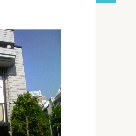
イクいじれます」
red by livedoor 相互RSS