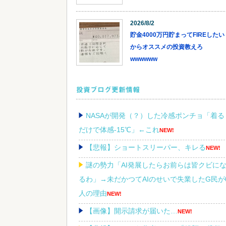
2026/8/2
貯金4000万円貯まってFIREしたい
からオススメの投資教えろ
wwwwww
投資ブログ更新情報
NASAが開発（？）した冷感ポンチョ「着る
だけで体感-15℃」←これ
NEW!
【悲報】ショートスリーパー、キレる
NEW!
謎の勢力「AI発展したらお前らは皆クビに
るわ」→未だかつてAIのせいで失業したG民が
人の理由
NEW!
【画像】開示請求が届いた…
NEW!