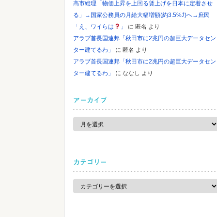
高市総理「物価上昇を上回る賃上げを日本に定着させ
る」→国家公務員の月給大幅増額(約3.5%⤴)へ→庶民
「え、ワイらは
」
に
匿名
より
アラブ首長国連邦「秋田市に2兆円の超巨大データセン
ター建てるわ」
に
匿名
より
アラブ首長国連邦「秋田市に2兆円の超巨大データセン
ター建てるわ」
に
ななし
より
アーカイブ
ア
ー
カ
イ
ブ
カテゴリー
カ
テ
ゴ
リ
ー