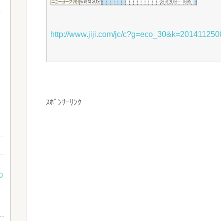
http://www.jiji.com/jc/c?g=eco_30&k=20141125
ｽﾎﾟﾝｻｰﾘﾝｸ
な
0