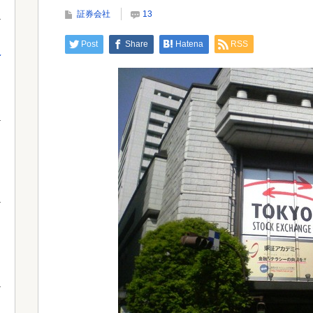
【画像】セブンイレブン、ついに神商品を販売
やバ
証券会社
13
Post
Share
Hatena
RSS
え
Powered by livedoor 相互RSS
Powe