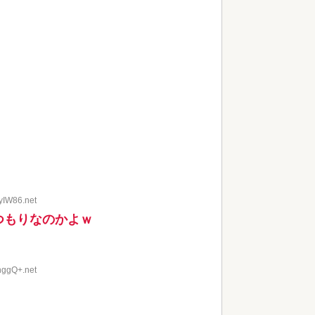
yIW86.net
つもりなのかよｗ
hggQ+.net