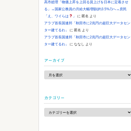
高市総理「物価上昇を上回る賃上げを日本に定着させ
る」→国家公務員の月給大幅増額(約3.5%⤴)へ→庶民
「え、ワイらは
」
に
匿名
より
アラブ首長国連邦「秋田市に2兆円の超巨大データセン
ター建てるわ」
に
匿名
より
アラブ首長国連邦「秋田市に2兆円の超巨大データセン
ター建てるわ」
に
ななし
より
アーカイブ
ア
ー
カ
イ
ブ
カテゴリー
カ
テ
ゴ
リ
ー