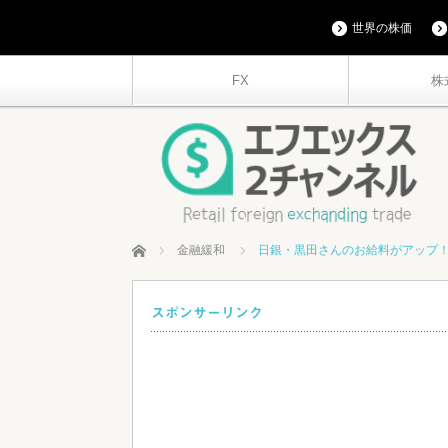
世界の株価
FX
株
ホーム
金融緩和
日銀・黒田さんのお給料がアップ
スポンサーリンク