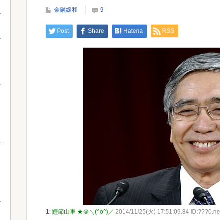
「おことば」にネット民驚嘆
すぎ
金融緩和
9
Post
Share
Hatena
RSS
え
Powered by livedoor 相互RSS
Powe
1:
鰹節山車 ★＠＼(^o^)／
2014/11/25(火) 17:51:09.84 ID:???0.ne