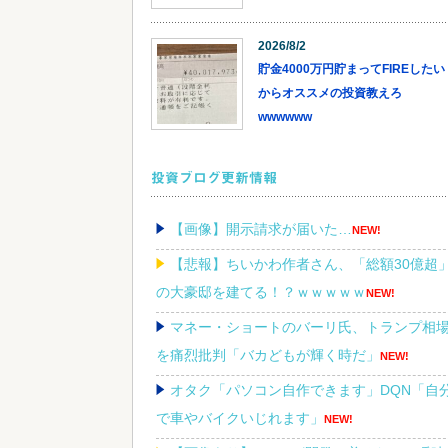
2026/8/2
貯金4000万円貯まってFIREしたい
からオススメの投資教えろ
wwwwww
投資ブログ更新情報
【画像】開示請求が届いた…
NEW!
【悲報】ちいかわ作者さん、「総額30億超
の大豪邸を建てる！？ｗｗｗｗｗ
NEW!
マネー・ショートのバーリ氏、トランプ相
を痛烈批判「バカどもが輝く時だ」
NEW!
オタク「パソコン自作できます」DQN「自
で車やバイクいじれます」
NEW!