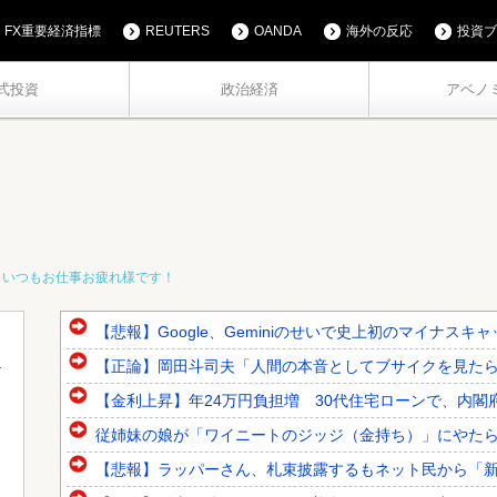
FX重要経済指標
REUTERS
OANDA
海外の反応
投資ブ
式投資
政治経済
アベノ
！いつもお仕事お疲れ様です！
【悲報】Google、Geminiのせいで史上初のマイナス
【正論】岡田斗司夫「人間の本音としてブサイクを見たら不
【金利上昇】年24万円負担増 30代住宅ローンで、内閣
従姉妹の娘が「ワイニートのジッジ（金持ち）」にやた
【悲報】ラッパーさん、札束披露するもネット民から「新社