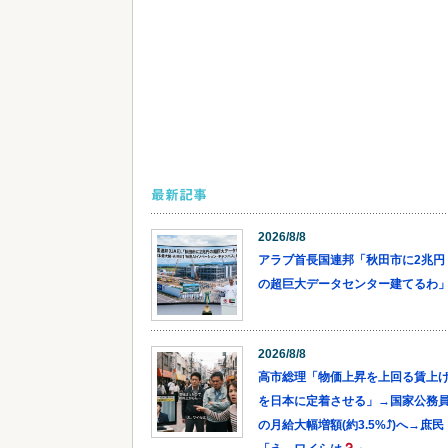
最新記事
2026/8/8
アラブ首長国連邦「秋田市に2兆円
の超巨大データセンター建てるわ
2026/8/8
高市総理「物価上昇を上回る賃上
を日本に定着させる」→国家公務
の月給大幅増額(約3.5%⤴)へ→庶民