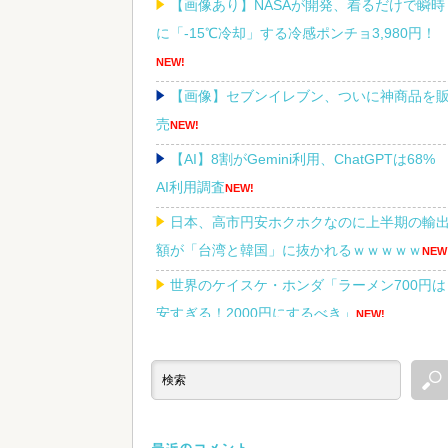
【画像あり】NASAが開発、着るだけで瞬時
に「-15℃冷却」する冷感ポンチョ3,980円！
NEW!
【画像】セブンイレブン、ついに神商品を
売
NEW!
【AI】8割がGemini利用、ChatGPTは68
AI利用調査
NEW!
日本、高市円安ホクホクなのに上半期の輸
額が「台湾と韓国」に抜かれるｗｗｗｗｗ
NEW
世界のケイスケ・ホンダ「ラーメン700円は
安すぎる！2000円にするべき」
NEW!
Powered by livedoor 相互RSS