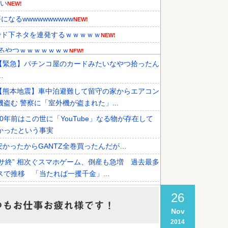
ない
NEW!
なるwwwwwwwwww
NEW!
でド下ネタを連発するｗｗｗｗｗ
NEW!
てるやつｗｗｗｗｗｗｗ
NEW!
【緊急】パチンコ屋のカードみたいなやつ拾ったん
性を報道！韓国が外国人審判団に不...
NEW!
…
た』と衝撃発言！日韓ワールドカッ...
NEW!
【熊本地震】車中泊避難して留守の家からエアコン
『韓国に奪われた』と欧州の大手...
機盗む 警察に「室外機が盗まれた」...
20年前はこの世に「YouTube」なる物が存在して
かったという事実
安かったからGANTZ全巻買ったんだが…
”サ終” 相次ぐスマホゲーム、倒産も急増 過去最多
スで推移 「当たれば一攫千金」...
オタク「パソコン自作できます」DQN「自分で車
26
イクいじれます」
つもお仕事お疲れ様です！
Nov
【悲報】ワイが買ったMotorolaのスマホ、ポンコツ
2014