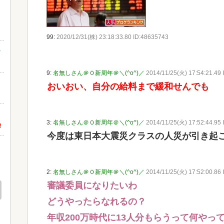
99:
2020/12/31(株) 23:18:33.80 ID:48635743
販
9:
名無しさん＠０新周年＠＼(^o^)／
2014/11/25(火) 17:54:21.49 
%
おいおい、自分の給料まで緩和せんでも
出
3:
名無しさん＠０新周年＠＼(^o^)／
2014/11/25(火) 17:52:44.95 
!
今度は東日本大震災クラスの人災が引き起
2:
名無しさん＠０新周年＠＼(^o^)／
2014/11/25(火) 17:52:00.86 
審議委員になりたいわ
どうやったらなれるの？
年収200万時代に13人分もらうって何やっ