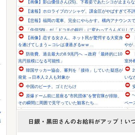
【画像】影山優佳さん(25)、下着姿であたシコが止まら
【速報】ホロライブのソシャゲ、課金圧がやばすぎて不評に
【悲報】福岡の電車、完全にやらかす。構内アナウンス
「住信SBI」が「ドコモの銀行」に変わってうんざりし
【画像】恋する女さん、ネット民が驚愕する大変身
韓国人「欧州メディアがロンドン五輪銅メダルはく奪の可能
を遂げてしまう←コレは凄過ぎるw w ...
やが
韓国人「韓国サッカー協会関係者が『不適切接待は慣行だっ
防衛費、過去最大の8.9兆円へ →政府「最終的に10
韓国人「不適切接待疑惑、2002年イタリア・スペイン戦で
兆円規模になる可能性」
室外
韓国サッカー協会、審判を「接待」していた疑惑が
発覚 →日本人２人も対象か
いな
」
中国のビーチ。ゴミだらけ
Powered by livedoor 相互RSS
原爆ドーム前に居座る”市民団体”を警官隊が排除、
その瞬間に周囲で見守っていた観客たち...
ペー
【熊本地震】れいわ信者「被災者が高市早苗に惨状
げ
を訴えようとしたら男に阻止された！」 ...
やバ
日銀・黒田さんのお給料がアップ！い
員
【驚愕】悠仁さまがもう19歳という事実…初の