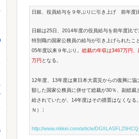
っ
日銀、役員給与を９年ぶりに引き上げ 前年度比1
日銀は25日、2014年度の役員給与を前年度比で
特別職の国家公務員の給与が引き上げられたこ
8
05年度以来９年ぶり。
総裁の年収は3467万円、
万円
となる。
し
12年度、13年度は東日本大震災からの復興に
を
額した国家公務員に併せて総裁が30％、副総裁
れ
給されていたが、14年度はその措置はなくなる
Ｎ）〕
http://www.nikkei.com/article/DGXLASFL25H
果