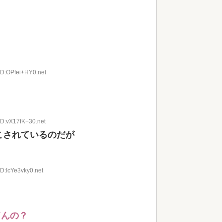
ID:OPfei+HY0.net
ID:vX17fK+30.net
こされているのだが
ID:IcYe3vky0.net
てんの？