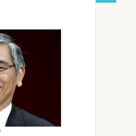
る
red by livedoor 相互RSS
t