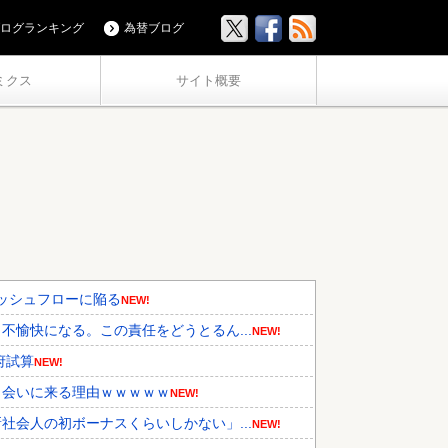
ログランキング
為替ブログ
ミクス
サイト概要
キャッシュフローに陥る
NEW!
愉快になる。この責任をどうとるん...
NEW!
府試算
NEW!
ら会いに来る理由ｗｗｗｗｗ
NEW!
会人の初ボーナスくらいしかない」...
NEW!