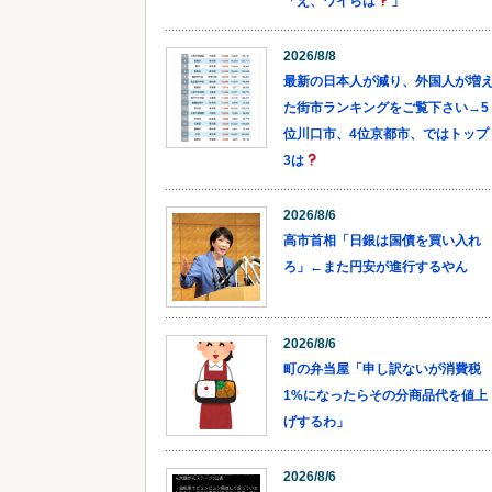
「え、ワイらは
」
2026/8/8
最新の日本人が減り、外国人が増
た街市ランキングをご覧下さい→5
位川口市、4位京都市、ではトップ
3は
2026/8/6
高市首相「日銀は国債を買い入れ
ろ」←また円安が進行するやん
2026/8/6
町の弁当屋「申し訳ないが消費税
1%になったらその分商品代を値上
げするわ」
2026/8/6