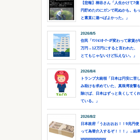
【悲報】桐谷さん「人生かけて7億
円貯めたのにガンで死ぬかも。も
と素直に遊べばよかった。」
2026/8/5
住民「ﾏﾝｼｮﾝｵｰﾅｰが変わって家賃が
万円→12万円にすると言われた、
とてもじゃないけど払えない。」
2026/8/4
トランプ大統領「日本は円安に苦
み助けを求めていた、真珠湾攻撃
除けば、日本はずっと良くしてく
ている。」
2026/8/2
日本政府「うおおおお！！9兆円使
って為替介入するぞ！！！」→結
wwwwwwwww