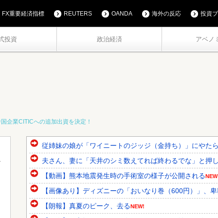
FX重要経済指標
REUTERS
OANDA
海外の反応
投資ブ
式投資
政治経済
アベノ
企業CITICへの追加出資を決定！
従姉妹の娘が「ワイニートのジッジ（金持ち）」にやた
夫さん、妻に「天井のシミ数えてれば終わるでな」と押し倒さ
【動画】熊本地震発生時の手術室の様子が公開される
NEW
【画像あり】ディズニーの「おいなり巻（600円）」、
【朗報】真夏のピーク、去る
NEW!