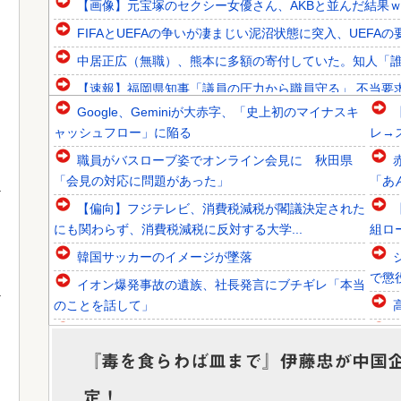
【画像】元宝塚のセクシー女優さん、AKBと並んだ結果
FIFAとUEFAの争いが凄まじい泥沼状態に突入、UEFAの要
中居正広（無職）、熊本に多額の寄付していた。知人「誰に
【速報】福岡県知事「議員の圧力から職員守る」 不当要
Google、Geminiが大赤字、「史上初のマイナスキ
韓国人「韓国代表がロンドン五輪銅メダル剥奪の危機！海外
ャッシュフロー」に陥る
レ→
韓国人「韓国に10年間の出場権剥奪や過去ワールドカップ
職員がバスローブ姿でオンライン会見に 秋田県
韓国人「東南アジア各国が韓国サッカー協会による日本人や
「会見の対応に問題があった」
「あ
【偏向】フジテレビ、消費税減税が閣議決定された
にも関わらず、消費税減税に反対する大学...
組ロ
韓国サッカーのイメージが墜落
Powered by livedoor 相互RSS
で懲
イオン爆発事故の遺族、社長発言にブチギレ「本当
のことを話して」
高配当をうたった「みんなで大家さん」→実態は
2881億円の債務超過
か
『毒を食らわば皿まで』伊藤忠が中国企業
【怒報】国税庁「あのさぁ！君らがちゃんと納税し
定！