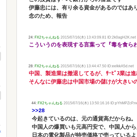
伊藤忠には、有り余る資金があるのではあ
念のため、報告
24:
FX2ちゃんねる
2015/07/16(木) 13:43:09.81 ID:2k0agH2K.net
こういうのを表現する言葉って『毒を食ら
28:
FX2ちゃんねる
2015/07/16(木) 13:44:47.50 ID:eelkkA5d.net
中国、製造業は撤退してるが、ｻｰﾋﾞｽ業は
そんなに伊藤忠は中国市場の儲けが大きい
44:
FX2ちゃんねる
2015/07/16(木) 13:50:16.16 ID:pYhMPZcP.n
>>28
今起きているのは、元の通貨高だからね。
中国人の爆買いも元高円安で、中国人から
が
日本の電化製品が特売価格で売っているよ