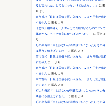
ると言われた、とてもじゃないけど払えない。」
に
匿
名
より
高市首相「日銀は国債を買い入れろ」←また円安が進
するやん
に
匿名
より
【悲報】桐谷さん「人生かけて7億円貯めたのにガンで
死ぬかも。もっと素直に遊べばよかった。」
に
匿名
よ
り
町の弁当屋「申し訳ないが消費税1%になったらその分
商品代を値上げするわ」
に
匿名
より
高市首相「日銀は国債を買い入れろ」←また円安が進
するやん
に
より
高市首相「日銀は国債を買い入れろ」←また円安が進
するやん
に
匿名
より
高市首相「日銀は国債を買い入れろ」←また円安が進
するやん
に
匿名
より
町の弁当屋「申し訳ないが消費税1%になったらその分
商品代を値上げするわ」
に
匿名
より
町の弁当屋「申し訳ないが消費税1%になったらその分