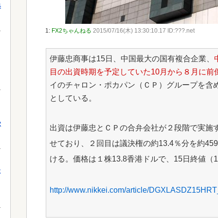
果
1:
FX2ちゃんねる
2015/07/16(木) 13:30:10.17 ID:???.net
伊藤忠商事は15日、中国最大の国有複合企業、
目の出資時期を予定していた10月から８月に前
イのチャロン・ポカパン（ＣＰ）グループを含
としている。
獄
出資は伊藤忠とＣＰの合弁会社が２段階で実施
せており、２回目は議決権の約13.4％分を約45
ける。価格は１株13.8香港ドルで、15日終値（1
に
http://www.nikkei.com/article/DGXLASDZ15H