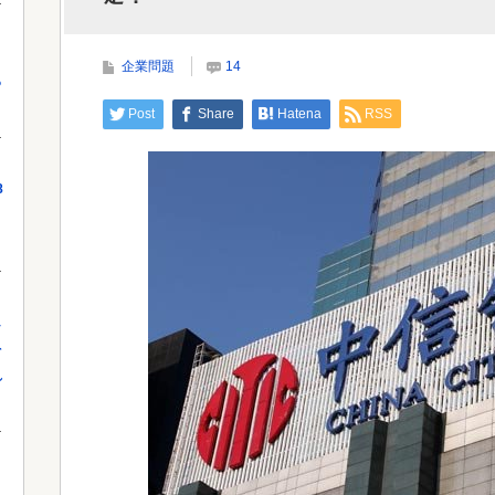
てくれないとこうなっちゃうけどどうする...
当局
企業問題
14
っ
Powered by livedoor 相互RSS
Powe
Post
Share
Hatena
RSS
8
し
を
れ