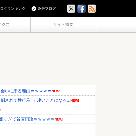
ログランキング
為替ブログ
ミクス
サイト概要
ら会いに来る理由ｗｗｗｗｗ
NEW!
れて性行為 → 凄いことになる...
NEW!
!
卑猥すぎて賛否両論ｗｗｗｗｗ
NEW!