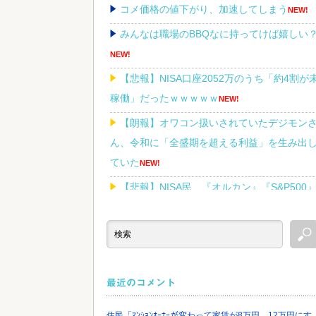
コメ価格の値下がり、加速してしまう
NEW!
みんなは職場のBBQなに持ってけば嬉しい
NEW!
【悲報】NISA口座2052万のうち「約4割が
稼働」だったｗｗｗｗｗ
NEW!
【朗報】オワコン扱いされていたデジモン
ん、令和に「全盛期を超える利益」を生み出
ていた
NEW!
【悲報】NISA民、『オルカン』『S&P500
『NASDAQ100』しか買わない
NEW!
Powered by livedoor 相互RSS
最近のコメント
住民「ﾏﾝｼｮﾝｵｰﾅｰが変わって家賃が8万円→12万円にす