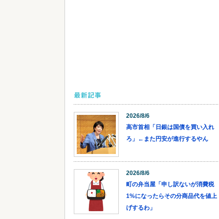
最新記事
2026/8/6
高市首相「日銀は国債を買い入れ
ろ」←また円安が進行するやん
2026/8/6
町の弁当屋「申し訳ないが消費税
1%になったらその分商品代を値上
げするわ」