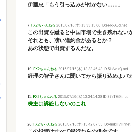
伊藤忠「もう引っ込みが付かない……」
行
7:
FX2ちゃんねる
2015/07/16(木) 13:33:15.00 ID:eelkkA5d.net
この出資を蹴ると中国市場で生き残れない
それとも、凄い違約金があるとか？
あの状態で出資するんだな。
10:
FX2ちゃんねる
2015/07/16(木) 13:33:46.43 ID:5isAvikQ.net
行
経理の智子さんに聞いてから振り込めよバ
行
11:
FX2ちゃんねる
2015/07/16(木) 13:34:14.38 ID:77zTEi9j.net
行
株主は訴訟しないのこれ
20:
FX2ちゃんねる
2015/07/16(木) 13:42:07.55 ID:VlmkHVHr.net
この投資はすべて銀行からの借金です