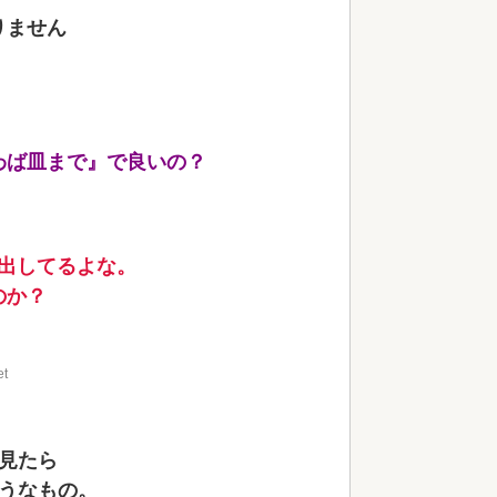
りません
わば皿まで』で良いの？
進出してるよな。
のか？
et
見たら
うなもの。