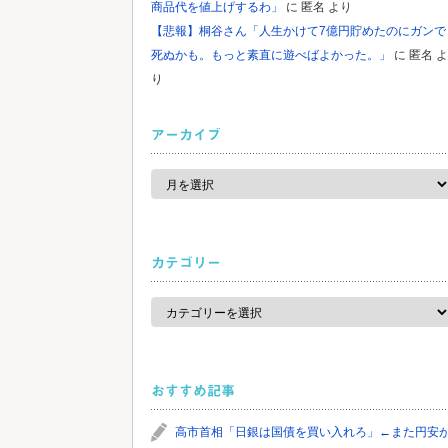
商品代を値上げするわ」
に
匿名
より
【悲報】桐谷さん「人生かけて7億円貯めたのにガンで
死ぬかも。もっと素直に遊べばよかった。」
に
匿名
よ
り
アーカイブ
ア
ー
カ
イ
ブ
カテゴリー
カ
テ
ゴ
リ
ー
おすすめ記事
高市首相「日銀は国債を買い入れろ」←また円安