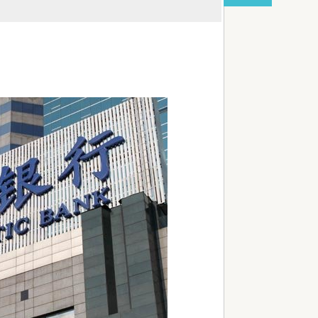
red by livedoor 相互RSS