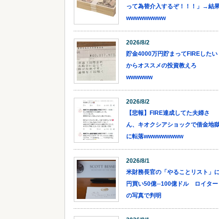
って為替介入するぞ！！！」→結
wwwwwwwww
2026/8/2
貯金4000万円貯まってFIREしたい
からオススメの投資教えろ
wwwwww
2026/8/2
【悲報】FIRE達成してた夫婦さ
ん、キオクシアショックで借金地
に転落wwwwwwwww
2026/8/1
米財務長官の「やることリスト」
円買い50億─100億ドル ロイター
の写真で判明