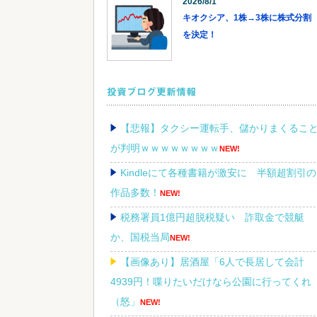
2026/8/1
キオクシア、1株→3株に株式分割
を決定！
投資ブログ更新情報
【悲報】タクシー運転手、儲かりまくるこ
が判明ｗｗｗｗｗｗｗｗ
NEW!
Kindleにて各種書籍が激安に 半額超割引の
作品多数！
NEW!
税務署員1億円超脱税疑い 詐取金で競艇
か、国税当局
NEW!
【画像あり】居酒屋「6人で長居して会計
4939円！喋りたいだけなら公園に行ってくれ
（怒」
NEW!