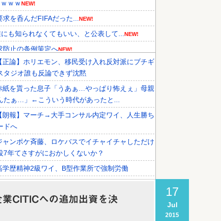
ｗｗｗｗ
NEW!
求を呑んだFIFAだった...
NEW!
も知られなくてもいい、と公表して...
NEW!
求防止の条例策定へ
NEW!
【正論】ホリエモン、移民受け入れ反対派にブチギ
メディアが『時効の壁を越えてIO...
NEW!
スタジオ誰も反論できず沈黙
、オリンピック予選の記録削除を要...
赤紙を貰った息子「うあぁ…やっぱり怖えぇ」母親
外国人審判接待を報道！」→「信頼...
んたぁ…」←こういう時代があったと...
【朗報】マーチ→大手コンサル内定ワイ、人生勝ち
ードへ
ジャンポケ斉藤、ロケバスでイチャイチャしただけ
役7年てさすがにおかしくないか？
高学歴精神2級ワイ、B型作業所で強制労働
【徹底討論】ワイ(48)無職はこのまま逃げ切れるの
17
CITICへの追加出資を決
Jul
税務署員1億円超脱税疑い 詐取金で競艇か、国税
2015