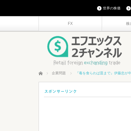
世界の株価
FX
株
ホーム
企業問題
『毒を食らわば皿まで』伊藤忠が中国
スポンサーリンク