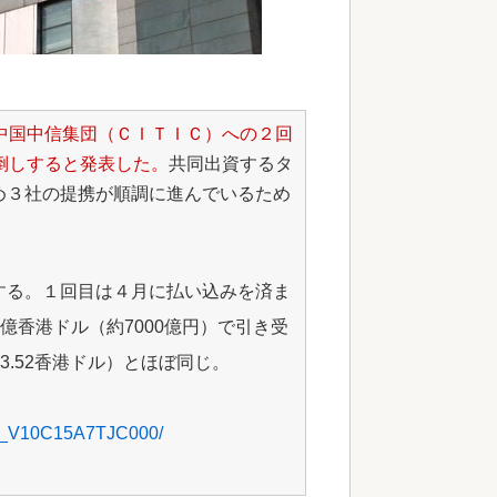
中国中信集団（ＣＩＴＩＣ）への２回
倒しすると発表した。
共同出資するタ
め３社の提携が順調に進んでいるため
する。１回目は４月に払い込みを済ま
9億香港ドル（約7000億円）で引き受
3.52香港ドル）とほぼ同じ。
RT_V10C15A7TJC000/