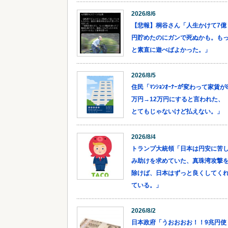
2026/8/6
【悲報】桐谷さん「人生かけて7億
円貯めたのにガンで死ぬかも。も
と素直に遊べばよかった。」
2026/8/5
住民「ﾏﾝｼｮﾝｵｰﾅｰが変わって家賃が
万円→12万円にすると言われた、
とてもじゃないけど払えない。」
2026/8/4
トランプ大統領「日本は円安に苦
み助けを求めていた、真珠湾攻撃
除けば、日本はずっと良くしてく
ている。」
2026/8/2
日本政府「うおおおお！！9兆円使