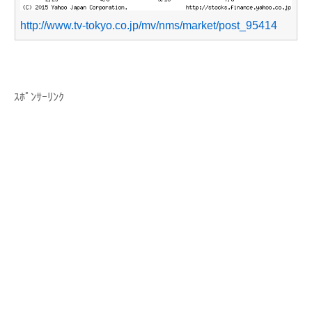
http://www.tv-tokyo.co.jp/mv/nms/market/post_95414
ｽﾎﾟﾝｻｰﾘﾝｸ