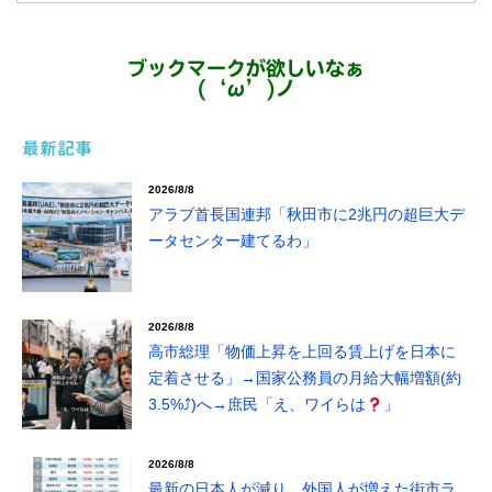
ブックマークが欲しいなぁ
(‘ω’)ノ
最新記事
2026/8/8
アラブ首長国連邦「秋田市に2兆円の超巨大デ
ータセンター建てるわ」
2026/8/8
高市総理「物価上昇を上回る賃上げを日本に
定着させる」→国家公務員の月給大幅増額(約
3.5%⤴)へ→庶民「え、ワイらは
」
2026/8/8
最新の日本人が減り、外国人が増えた街市ラ