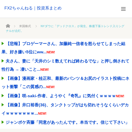
FX2ちゃんねる｜投資系まとめ
ホーム
米国株式
NYダウに「デッドクロス」が発生。株価下落トレンド入りシグ
ナルが点灯。
【悲報】プロゲーマーさん、加藤純一信者を怒らせてしまった結
果、好き嫌い5位にww...
NEW!
夫さん、妻に「天井のシミ数えてれば終わるでな」と押し倒されて
性行為 → 凄いこと...
NEW!
【画像】漫画家・桂正和、最新のパンツ＆お尻のイラスト投稿にネ
ット衝撃「この質感の...
NEW!
【画像】咲-saki-作者、ようやく『奇乳』に気付くｗｗｗｗ
NEW!
【画像】井口裕香(36)、タンクトップがはち切れそうなくらいデカ
イｗｗｗｗｗｗｗ...
NEW!
ジャンポケ斉藤「同意があったんです。本当です。信じて下さい」
←何でこの主張が通ら...
NEW!