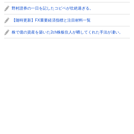
野村證券の一日を記したコピペが壮絶過ぎる。
【随時更新】FX重要経済指標と注目材料一覧
株で億の資産を築いた2ch株板住人が晒してくれた手法が凄い。