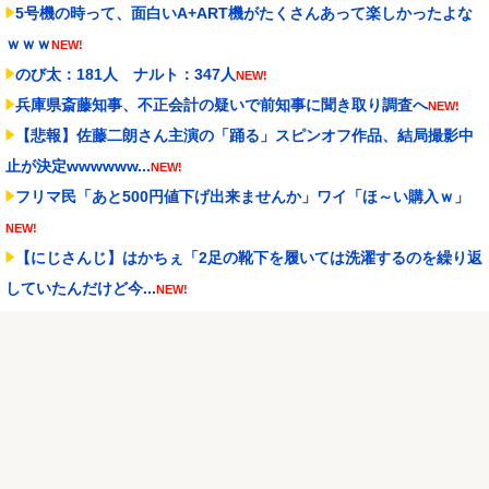
5号機の時って、面白いA+ART機がたくさんあって楽しかったよな
ｗｗｗ
NEW!
のび太：181人 ナルト：347人
NEW!
兵庫県斎藤知事、不正会計の疑いで前知事に聞き取り調査へ
NEW!
【悲報】佐藤二朗さん主演の「踊る」スピンオフ作品、結局撮影中
止が決定wwwwww...
NEW!
フリマ民「あと500円値下げ出来ませんか」ワイ「ほ～い購入ｗ」
NEW!
【にじさんじ】はかちぇ「2足の靴下を履いては洗濯するのを繰り返
していたんだけど今...
NEW!
【画像】絢瀬絵里さんのお●ぱいでかい【ラブライブ！】
NEW!
家系ラーメンにチャーシューとキャベツをトッピングして食べるの
が好き
NEW!
Powered by livedoor 相互RSS