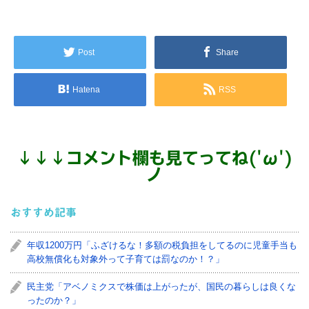
Post
Share
Hatena
RSS
↓
↓
↓
コメント欄も見てってね('ω')
ノ
おすすめ記事
年収1200万円「ふざけるな！多額の税負担をしてるのに児童手当も
高校無償化も対象外って子育ては罰なのか！？」
民主党「アベノミクスで株価は上がったが、国民の暮らしは良くな
ったのか？」