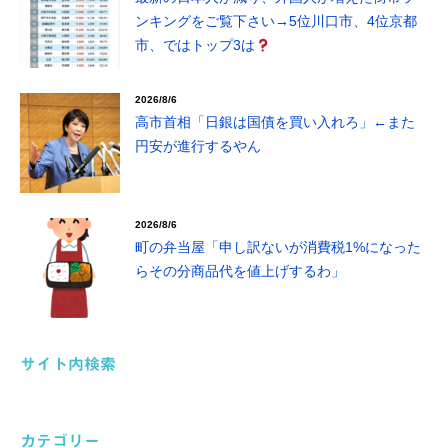
ンキングをご覧下さい→5位川口市、4位京都
市、ではトップ3は
2026/8/6
高市首相「日銀は国債を買い入れろ」←また
円安が進行するやん
2026/8/6
町の弁当屋「申し訳ないが消費税1%になった
らその分商品代を値上げするわ」
サイト内検索
カテゴリー