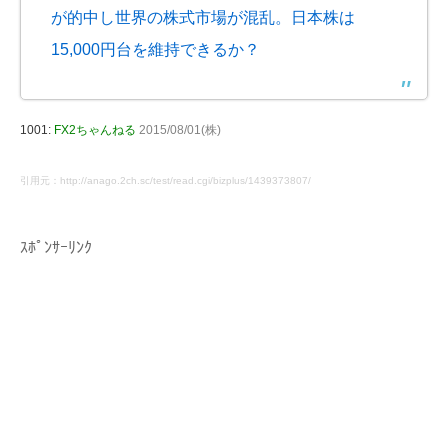
が的中し世界の株式市場が混乱。日本株は
15,000円台を維持できるか？
1001:
FX2ちゃんねる
2015/08/01(株)
引用元：http://anago.2ch.sc/test/read.cgi/bizplus/1439373807/
ｽﾎﾟﾝｻｰﾘﾝｸ