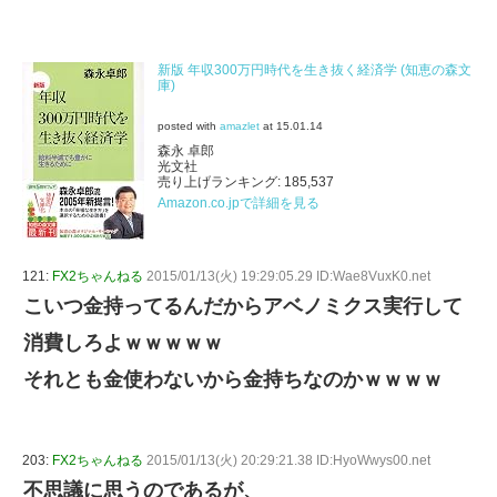
新版 年収300万円時代を生き抜く経済学 (知恵の森文
庫)
posted with
amazlet
at 15.01.14
森永 卓郎
光文社
売り上げランキング: 185,537
Amazon.co.jpで詳細を見る
121:
FX2ちゃんねる
2015/01/13(火) 19:29:05.29 ID:Wae8VuxK0.net
こいつ金持ってるんだからアベノミクス実行して
消費しろよｗｗｗｗｗ
それとも金使わないから金持ちなのかｗｗｗｗ
203:
FX2ちゃんねる
2015/01/13(火) 20:29:21.38 ID:HyoWwys00.net
不思議に思うのであるが、