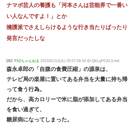
ナマポ芸人の養護も「河本さんは芸能界で一番い
い人なんですよ！」とか
擁護派でさえしらけるような行き当たりばったり
発言だったしな
282:
FX2ちゃんねる
2015/01/13(火) 20:57:06.50 ID:QKLgPCKL0.net
森永卓郎の「自腹の食費圧縮」の源泉は、
テレビ局の楽屋に置いてある弁当を大量に持ち帰
って食う行為。
だから、高カロリーで米に脂が添加してある弁当
を食い過ぎて、
糖尿病になってしまった。