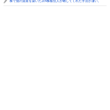
株で億の資産を築いた2ch株板住人が晒してくれた手法が凄い。