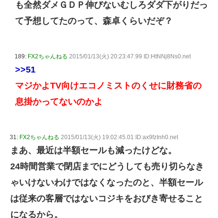
も全然ダメＧＤＰ伸びないむしろダダ下がりだっ
て予想してたのって、森卓くらいだぞ？
189:
FX2ちゃんねる
2015/01/13(火) 20:23:47.99 ID:HtNNj8Ns0.net
>>51
マジかよTV向けエコノミストのくせに財務省の
息掛かってないのかよ
31:
FX2ちゃんねる
2015/01/13(火) 19:02:45.01 ID:ax9fzInh0.net
まあ、最近は半額セールも減ったけどな。
24時間営業で閉店までにどうしても売り切らなき
ゃいけないわけではなくなったのと、半額セール
は従来の客層ではないコジキをおびき寄せること
になるから。