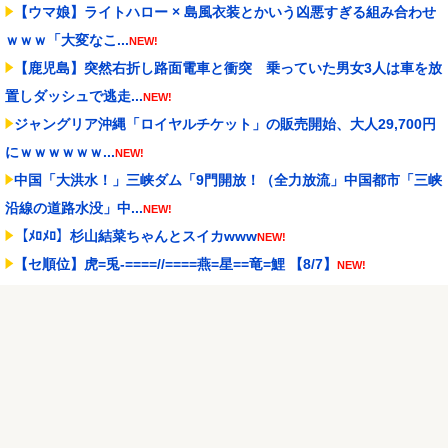
【ウマ娘】ライトハロー × 島風衣装とかいう凶悪すぎる組み合わせ
ｗｗｗ「大変なこ...
NEW!
【鹿児島】突然右折し路面電車と衝突 乗っていた男女3人は車を放
置しダッシュで逃走...
NEW!
ジャングリア沖縄「ロイヤルチケット」の販売開始、大人29,700円
にｗｗｗｗｗｗ...
NEW!
中国「大洪水！」三峡ダム「9門開放！（全力放流」中国都市「三峡
沿線の道路水没」中...
NEW!
【ﾒﾛﾒﾛ】杉山結菜ちゃんとスイカwww
NEW!
【セ順位】虎=兎-====//====燕=星==竜=鯉 【8/7】
NEW!
【ウマ娘】生足ヘソだしマーメイドな水着ダンツ「あぁ～、好き」
NEW!
【謎】秋元康（68）が20000曲の作詞ができた理由
NEW!
Powered by livedoor 相互RSS