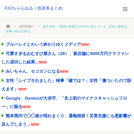
FX2ちゃんねる｜投資系まとめ
ホーム
国内問題2
森永卓郎「1週間の食費を1000円に抑えている。意外に豪華な
食事が毎日出来る」
ブルーレイとかいう終わりゆくメディア
NEW!
可愛すぎるおむすび屋さん（28）、新店舗に4000万円クラファン
した成功した結果...
NEW!
みいちゃん、セコカンになる
NEW!
女性「レイプされました」検事「嘘では？」女性「傷ついたので訴
えます」
NEW!
Google、Geminiが大赤字、「史上初のマイナスキャッシュフロ
ー」に陥る
NEW!
熊本県内で◯◯者が現れまくり、通報頻発！災害支援にも悪影響が
及んでしまう…
NEW!
【動画】ショートスリーパー堀大輔さん、対面で高須幹弥氏にガチ