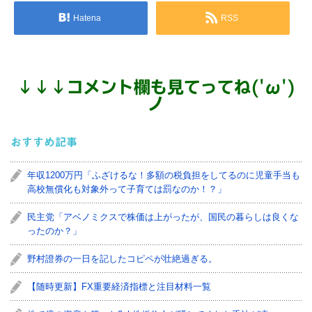
Hatena
RSS
↓
↓
↓
コメント欄も見てってね('ω')
ノ
おすすめ記事
年収1200万円「ふざけるな！多額の税負担をしてるのに児童手当も
高校無償化も対象外って子育ては罰なのか！？」
民主党「アベノミクスで株価は上がったが、国民の暮らしは良くな
ったのか？」
野村證券の一日を記したコピペが壮絶過ぎる。
【随時更新】FX重要経済指標と注目材料一覧