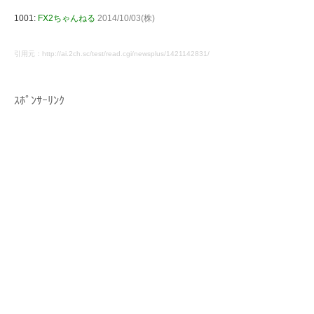
1001:
FX2ちゃんねる
2014/10/03(株)
引用元：http://ai.2ch.sc/test/read.cgi/newsplus/1421142831/
ｽﾎﾟﾝｻｰﾘﾝｸ