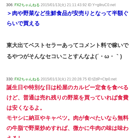
306:
FX2ちゃんねる
2015/01/13(火) 21:11:43.92 ID:Y+gIlruC0.net
＞肉や野菜など生鮮食品が安売りとなって半額ぐ
らいで買える
東大出てベストセラーあってコメント料で稼いで
るやつがそんなセコいことすんなよ(´・ω・｀)
330:
FX2ちゃんねる
2015/01/13(火) 21:20:28.75 ID:tZdP+Ctp0.net
誕生日や特別な日は松屋のカルビー定食を食べる
けど、普通は売れ残りの野菜を買っていれば食費
は安くなるよ。
モヤシに納豆やキャベツ。肉が食べたいなら無料
の牛脂で野菜炒めすれば、微かに牛肉の味は味わ