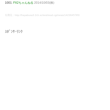
1001:
FX2ちゃんねる
2014/10/03(株)
引用元：http://hayabusa3.2ch.sc/test/read.cgi/news/1423645785/
ｽﾎﾟﾝｻｰﾘﾝｸ