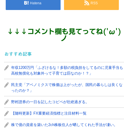
Hatena
RSS
↓
↓
↓
コメント欄も見てってね('ω')
ノ
おすすめ記事
年収1200万円「ふざけるな！多額の税負担をしてるのに児童手当も
高校無償化も対象外って子育ては罰なのか！？」
民主党「アベノミクスで株価は上がったが、国民の暮らしは良くな
ったのか？」
野村證券の一日を記したコピペが壮絶過ぎる。
【随時更新】FX重要経済指標と注目材料一覧
株で億の資産を築いた2ch株板住人が晒してくれた手法が凄い。