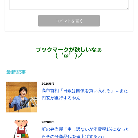
ブックマークが欲しいなぁ
(‘ω’)ノ
最新記事
2026/8/6
高市首相「日銀は国債を買い入れろ」←また
円安が進行するやん
2026/8/6
町の弁当屋「申し訳ないが消費税1%になった
らその分商品代を値上げするわ」