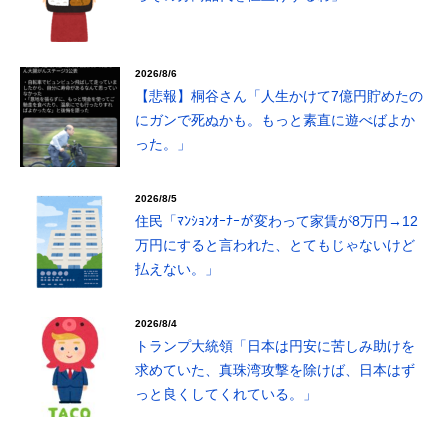
2026/8/6
【悲報】桐谷さん「人生かけて7億円貯めたの
にガンで死ぬかも。もっと素直に遊べばよか
った。」
2026/8/5
住民「ﾏﾝｼｮﾝｵｰﾅｰが変わって家賃が8万円→12
万円にすると言われた、とてもじゃないけど
払えない。」
2026/8/4
トランプ大統領「日本は円安に苦しみ助けを
求めていた、真珠湾攻撃を除けば、日本はず
っと良くしてくれている。」