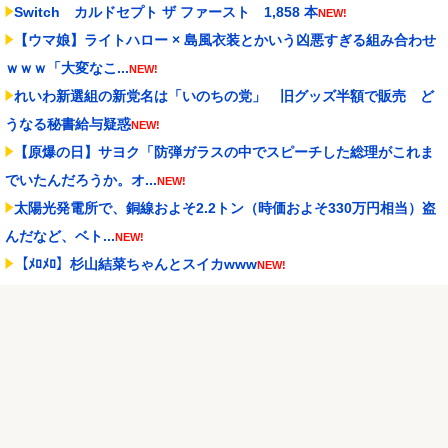
Switch カルドセプト ザ ファースト 1,858 本
NEW!
【ウマ娘】ライトハロー × 島風衣装とかいう凶悪すぎる組み合わせ
ｗｗｗ「大変なこ...
NEW!
れいわ新選組の新党名は「いのちの党」 旧グッズ半額で販売 ど
うなる秘書給与疑惑
NEW!
【原爆の日】サヨク「防弾ガラスの中でスピーチした総理がこれま
でいたんだろうか。オ...
NEW!
太陽光発電所で、銅線およそ2.2トン（時価およそ330万円相当）盗
んだなど、ベト...
NEW!
【ﾒﾛﾒﾛ】杉山結菜ちゃんとスイカwww
NEW!
【セ順位】虎=兎-====//====燕=星==竜=鯉 【8/7】
NEW!
【ウマ娘】生足ヘソだしマーメイドな水着ダンツ「あぁ～、好き」
NEW!
Powered by livedoor 相互RSS