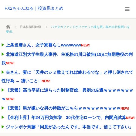
FX2ちゃんねる｜投資系まとめ
ホーム
日本株個別銘柄
ハゲタカファンドがファナック株を買い集め自社株買いを
要求。
上条当麻さん、女子寮暮らしwwwwww
NEW!
北海道江別大学生殺人事件、主犯格の川口被告(19)に無期懲役の判
決
NEW!
夫さん、妻に「天井のシミ数えてれば終わるでな」と押し倒されて
性行為 → 凄いこと...
NEW!
【悲報】高市早苗に逆らった財務官僚、異例の左遷ｗｗｗｗｗｗｗ
ｗ
NEW!
【悲報】男が嫌いな男の特徴がこちらｗｗｗｗｗｗｗｗｗｗ
NEW!
【金利上昇】年24万円負担増 30代住宅ローンで、内閣府試算
NEW!
ジャンポケ斉藤「同意があったんです。本当です。信じて下さい」
←何でこの主張が通ら...
NEW!