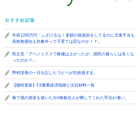
ノ
おすすめ記事
年収1200万円「ふざけるな！多額の税負担をしてるのに児童手当も
高校無償化も対象外って子育ては罰なのか！？」
民主党「アベノミクスで株価は上がったが、国民の暮らしは良くな
ったのか？」
野村證券の一日を記したコピペが壮絶過ぎる。
【随時更新】FX重要経済指標と注目材料一覧
株で億の資産を築いた2ch株板住人が晒してくれた手法が凄い。