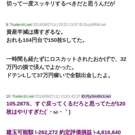
切って一度スッキリするべきだと思うんだが
9:
Trader＠Live!
2014/09/27(土) 20:51:13.57 ID:Dvzs9RId.net
資産半減は痛すぎるな。
おれも104円台で150枚Sしてた。
一時間も経たずにロスカットされたおかげで、32
万円の損で済んでよかった。
ドテンLして37万円稼いで全額出金したよ。
10:
Trader＠Live!
2014/09/27(土) 21:01:45.37
ID:Pjy5mWx3.net
105.287S、すぐ戻ってくるだろと思ってたが120
枚はやりすぎた(´・ω・｀)
建玉可能額 \-262,272 約定評価損益 \-4,816,640