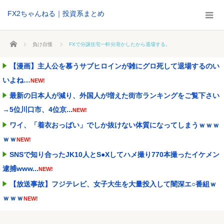
FX2ちゃんねる｜投資系まとめ
ホーム
負け自慢
FXで分譲住宅一軒分溶かしたから退場する。
【漫画】主人公を慕うサブヒロインが雑にグロ死して退場するのい
いよね…
NEW!
最新の日本人が減り、外国人が増えた街市ランキングをご覧下さい
→5位川口市、4位京...
NEW!
ワイ、「着衣おっばい」でしか抜けない体質になってしまうｗｗｗ
ｗｗ
NEW!
SNSで知り合ったJK10人とS●Xしてハメ撮り770本撮ったイケメン
逮捕www...
NEW!
【放送事故】フジテレビ、女子大生を大量投入して闇深エ○番組ｗ
ｗｗｗ
NEW!
京大病院、脳腫瘍摘出手術で誤って腫瘍の無い部位を摘出 脳幹な