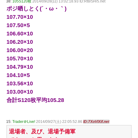
38:
105S120枚
2014/09/28(日) 13:02:18.93 ID:Rt8/SH/5.net
ポジ晒しとく(´・ω・｀)
107.70×10
107.50×5
106.60×10
106.20×10
106.00×20
105.70×10
104.79×10
104.10×5
103.56×10
103.00×10
合計S120枚平均105.28
15:
Trader＠Live!
2014/09/27(土) 22:05:52.86
ID:7XoVIXif.net
退場者、及び、退場予備軍