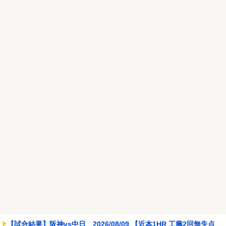
ど損傷受け植物状態に
NEW!
赤紙を貰った息子「うあぁ…やっぱり怖えぇ」母親「あんたぁ…」
←こういう時代があっ...
NEW!
【画像あり】インフルエンサー「20歳でアルファード一括で買えち
ゃう私って素敵」
NEW!
Powered by livedoor 相互RSS
【試合結果】阪神vs中日 2026/08/09 【近本1HR 工藤2回無失点