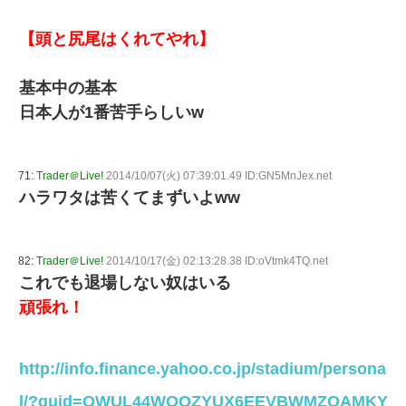
【頭と尻尾はくれてやれ】
基本中の基本
日本人が1番苦手らしいw
71:
Trader＠Live!
2014/10/07(火) 07:39:01.49 ID:GN5MnJex.net
ハラワタは苦くてまずいよww
82:
Trader＠Live!
2014/10/17(金) 02:13:28.38 ID:oVtmk4TQ.net
これでも退場しない奴はいる
頑張れ！
http://info.finance.yahoo.co.jp/stadium/persona
l/?guid=QWUL44WOQZYUX6EEVBWMZOAMKY