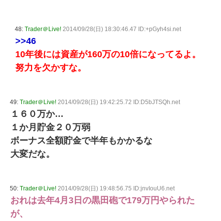
48:
Trader＠Live!
2014/09/28(日) 18:30:46.47 ID:+pGyh4si.net
>>46
10年後には資産が160万の10倍になってるよ。
努力を欠かすな。
49:
Trader＠Live!
2014/09/28(日) 19:42:25.72 ID:D5bJTSQh.net
１６０万か…
１か月貯金２０万弱
ボーナス全額貯金で半年もかかるな
大変だな。
50:
Trader＠Live!
2014/09/28(日) 19:48:56.75 ID:jnvIouU6.net
おれは去年4月3日の黒田砲で179万円やられた
が、