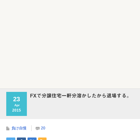
Powered by livedoor 相互RSS
FXで分譲住宅一軒分溶かしたから退場する。
23
Apr
2015
負け自慢
20