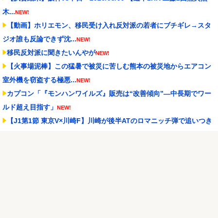
木...
NEW!
【動画】ホリエモン、移民受け入れ反対派の若者にブチギレ→スタ
ジオ誰も反論できず沈...
NEW!
移民反対派に聞きたいんやが
NEW!
【火事場泥棒】この猛暑で被災に苦しむ熊本の被災地からエアコン
室外機を窃盗する極悪...
NEW!
カプコン「『モンハンワイルズ』販売は“改善傾向”―中長期でワー
ルド超え目指す」
NEW!
【J1第1節 東京V×川崎F】川崎が後半ATのロマニッチ弾で追いつき
辛くもドロー...
NEW!
【画像】愛さん「お菓子くれなきゃイタズラしちゃうぞ
」【ラブ
ライブ！虹ヶ咲】
NEW!
口を開けたマッコウクジラが正面から接近、素手で頭を押し返すダ
イバー「まだ子どもで...
NEW!