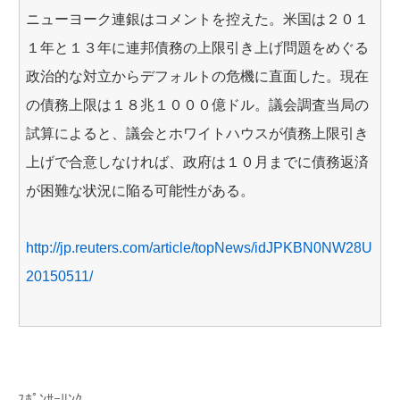
ニューヨーク連銀はコメントを控えた。米国は２０１
１年と１３年に連邦債務の上限引き上げ問題をめぐる
政治的な対立からデフォルトの危機に直面した。現在
の債務上限は１８兆１０００億ドル。議会調査当局の
試算によると、議会とホワイトハウスが債務上限引き
上げで合意しなければ、政府は１０月までに債務返済
が困難な状況に陥る可能性がある。
http://jp.reuters.com/article/topNews/idJPKBN0NW28U
20150511/
ｽﾎﾟﾝｻｰﾘﾝｸ