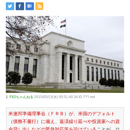
1:
FX2ちゃんねる
2015/05/13(水) 00:51:40.34 ID:???.net
米連邦準備理事会（ＦＲＢ）が、米国のデフォルト
（債務不履行）に備え、返済繰り延べや投資家への資
金貸し出しなどの緊急対応策を設けている
ことが、ロ