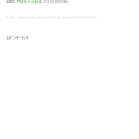
1001:
FX2ちゃんねる
2014/10/03(株)
引用元：http://anago.2ch.sc/test/read.cgi/bizplus/1431445900/
ｽﾎﾟﾝｻｰﾘﾝｸ