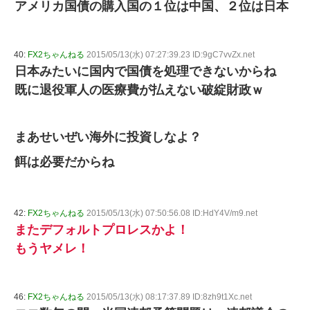
アメリカ国債の購入国の１位は中国、２位は日本
40:
FX2ちゃんねる
2015/05/13(水) 07:27:39.23 ID:9gC7vvZx.net
日本みたいに国内で国債を処理できないからね
既に退役軍人の医療費が払えない破綻財政ｗ
まあせいぜい海外に投資しなよ？
餌は必要だからね
42:
FX2ちゃんねる
2015/05/13(水) 07:50:56.08 ID:HdY4V/m9.net
またデフォルトプロレスかよ！
もうヤメレ！
46:
FX2ちゃんねる
2015/05/13(水) 08:17:37.89 ID:8zh9t1Xc.net