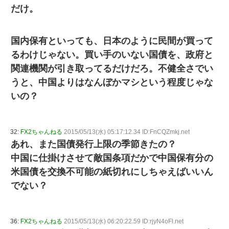
だけ。
国内保有といっても、日本のように民間が買って
るわけじゃない。買い手のいない国債を、政府と
関連機関が引き取ってるだけだろ。不健全さでい
うと、中国よりはなんぼかマシという程度じゃな
いの？
32:
FX2ちゃんねる
2015/05/13(水) 05:17:12.34 ID:FnCQZmkj.net
あれ、また国債発行上限の季節きたの？
中国に仕掛けさせて敵国条項だかで中国保有分の
米国債を交換不可能の紙切れにしちゃえばいいん
でない？
36:
FX2ちゃんねる
2015/05/13(水) 06:20:22.59 ID:rjyN4oFl.net