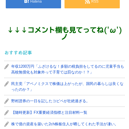
Hatena
RSS
↓
↓
↓
コメント欄も見てってね('ω')
ノ
おすすめ記事
年収1200万円「ふざけるな！多額の税負担をしてるのに児童手当も
高校無償化も対象外って子育ては罰なのか！？」
民主党「アベノミクスで株価は上がったが、国民の暮らしは良くな
ったのか？」
野村證券の一日を記したコピペが壮絶過ぎる。
【随時更新】FX重要経済指標と注目材料一覧
株で億の資産を築いた2ch株板住人が晒してくれた手法が凄い。