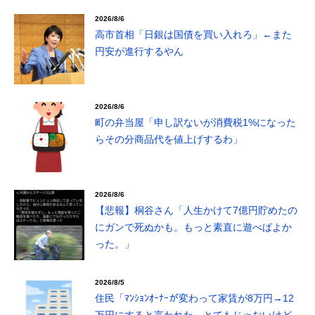
2026/8/6
高市首相「日銀は国債を買い入れろ」←また
円安が進行するやん
2026/8/6
町の弁当屋「申し訳ないが消費税1%になった
らその分商品代を値上げするわ」
2026/8/6
【悲報】桐谷さん「人生かけて7億円貯めたの
にガンで死ぬかも。もっと素直に遊べばよか
った。」
2026/8/5
住民「ﾏﾝｼｮﾝｵｰﾅｰが変わって家賃が8万円→12