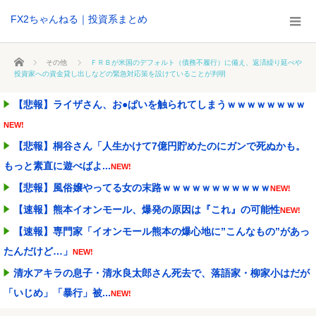
FX2ちゃんねる｜投資系まとめ
ホーム
その他
ＦＲＢが米国のデフォルト（債務不履行）に備え、返済繰り延べや
投資家への資金貸し出しなどの緊急対応策を設けていることが判明
【悲報】ライザさん、お●ぱいを触られてしまうｗｗｗｗｗｗｗｗ
NEW!
【悲報】桐谷さん「人生かけて7億円貯めたのにガンで死ぬかも。
もっと素直に遊べばよ...
NEW!
【悲報】風俗嬢やってる女の末路ｗｗｗｗｗｗｗｗｗｗｗ
NEW!
【速報】熊本イオンモール、爆発の原因は『これ』の可能性
NEW!
【速報】専門家「イオンモール熊本の爆心地に”こんなもの”があっ
たんだけど…」
NEW!
清水アキラの息子・清水良太郎さん死去で、落語家・柳家小はだが
「いじめ」「暴行」被...
NEW!
週間少年ジャンプのグッズ(43億円分)を注文してキャンセルした32