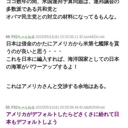
ココ数年の間、米国連邦予算問題は、連邦議会の
多数派である共和党と
オバマ民主党との対立の材料になってるもんな。
49:
FX2ちゃんねる
2015/05/13(水) 15:32:06.11 ID:/uvxkKDo.net
日本は借金のかたにアメリカから米第七艦隊を貰
うのが良いと思う・・・
これを日本に編入すれば、海洋国家としての日本
の海軍がパワーアップするよ！
これはアメリカさんと交渉する余地はある。
55:
FX2ちゃんねる
2015/05/13(水) 20:55:08.46 ID:afipRZhW.net
アメリカがデフォルトしたらどさくさに紛れて日
本もデフォルトしよう