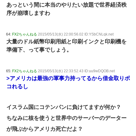
あっという間に本当のやりたい放題で世界経済秩
序が崩壊しますわ
64:
FX2ちゃんねる
2015/05/13(水) 22:00:56.02 ID:YSbCNLqk.net
大量のドル紙幣印刷用紙と印刷インクと印刷機を
準備下、って事でしょう。
65:
FX2ちゃんねる
2015/05/13(水) 22:33:52.43 ID:uu9wDQOB.net
>アメリカは最強の軍事力持ってるから借金取りボ
コれるし
イスラム国にコテンパンに負けてますが何か？
ちなみに核を使うと世界中のサーバーのデーター
が飛ぶからアメリカ死亡だよ？