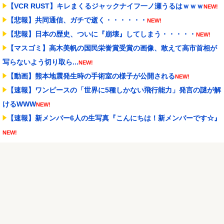
【VCR RUST】キレまくるジャックナイフ一ノ瀬うるはｗｗｗ
NEW!
【悲報】共同通信、ガチで逝く・・・・・・
NEW!
【悲報】日本の歴史、ついに『崩壊』してしまう・・・・・
NEW!
【マスゴミ】高木美帆の国民栄誉賞受賞の画像、敢えて高市首相が
写らないよう切り取ら...
NEW!
【動画】熊本地震発生時の手術室の様子が公開される
NEW!
【速報】ワンピースの「世界に5種しかない飛行能力」発言の謎が解
けるWWW
NEW!
【速報】新メンバー6人の生写真『こんにちは！新メンバーです☆』
NEW!
長野桃羽「嗣永桃子さんと道重さゆみさんに憧れているので、ふた
りの憧れの部分をぎゅ...
NEW!
Powered by livedoor 相互RSS