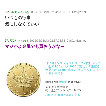
66:
FX2ちゃんねる
2015/05/13(水) 22:34:23.65 ID:GIHts9yh.net
いつもの行事
気にしなくていい
67:
FX2ちゃんねる
2015/05/13(水) 22:37:04.74 ID:bC1Ialcn.net
マジかよ金属でも買おうかな～
【1/20オンス メイプルリーフ金貨】 メイプ
ル金貨 1/20オンス 2015年製 カナダ王室造
幣局発行 1.55gの純金 24金 ゴールド コイ
ン 保証書付き
posted with
amazlet
at 15.05.13
カナダ王室造幣局
売り上げランキング: 19,577
Amazon.co.jpで詳細を見る